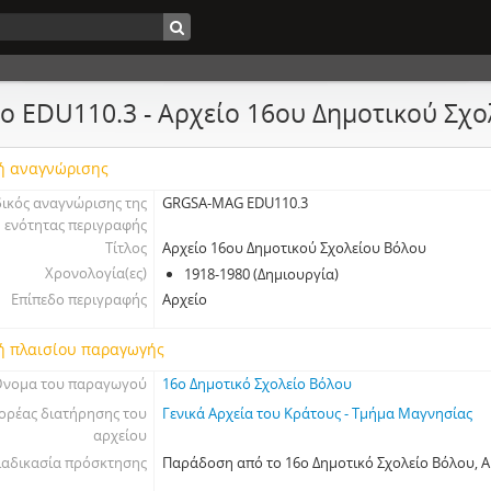
ο EDU110.3 - Αρχείο 16ου Δημοτικού Σχ
ή αναγνώρισης
ικός αναγνώρισης της
GRGSA-MAG EDU110.3
ενότητας περιγραφής
Τίτλος
Αρχείο 16ου Δημοτικού Σχολείου Βόλου
Χρονολογία(ες)
1918-1980 (Δημιουργία)
Επίπεδο περιγραφής
Αρχείο
ή πλαισίου παραγωγής
νομα του παραγωγού
16ο Δημοτικό Σχολείο Βόλου
ορέας διατήρησης του
Γενικά Αρχεία του Κράτους - Τμήμα Μαγνησίας
αρχείου
ιαδικασία πρόσκτησης
Παράδοση από το 16ο Δημοτικό Σχολείο Βόλου, Α