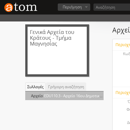
Περιήγηση
Αρχεί
Γενικά Αρχεία του
Κράτους - Τμήμα
Μαγνησίας
Περιοχ
Κωδ
Συλλογές
Γρήγορη αναζήτηση
Περιοχ
Αρχείο
EDU110.3 - Αρχείο 16ου Δημοτικού Σχολείου Βόλου
Ό
Φ
Δ