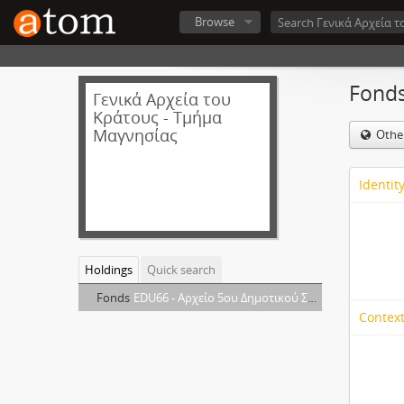
Browse
Fonds
Γενικά Αρχεία του
Κράτους - Τμήμα
Μαγνησίας
Othe
Identit
Holdings
Quick search
Fonds
EDU66 - Αρχείο 5ου Δημοτικού Σχολείου Αρρένων Βόλου
Context