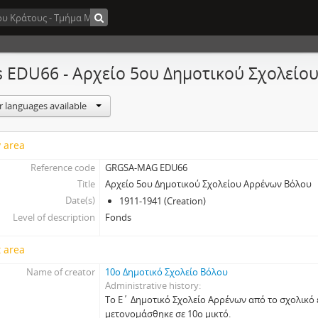
 EDU66 - Αρχείο 5ου Δημοτικού Σχολείο
r languages available
y area
Reference code
GRGSA-MAG EDU66
Title
Αρχείο 5ου Δημοτικού Σχολείου Αρρένων Βόλου
Date(s)
1911-1941 (Creation)
Level of description
Fonds
 area
Name of creator
10ο Δημοτικό Σχολείο Βόλου
Administrative history
Το Ε΄ Δημοτικό Σχολείο Αρρένων από το σχολικό 
μετονομάσθηκε σε 10ο μικτό.