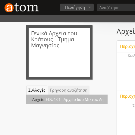
Περιήγηση
Αρχεί
Γενικά Αρχεία του
Κράτους - Τμήμα
Μαγνησίας
Περιοχ
Κωδ
Συλλογές
Γρήγορη αναζήτηση
Περιοχ
Αρχείο
EDU48.1 - Αρχείο 6ου Μικτού Δημοτικού Σχολείου Βόλου
Ό