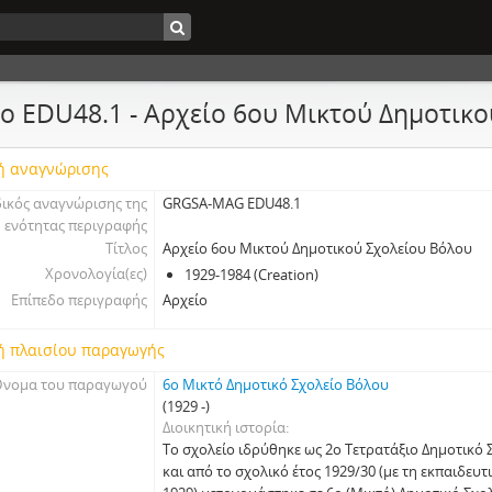
ο EDU48.1 - Αρχείο 6ου Μικτού Δημοτικ
ή αναγνώρισης
ικός αναγνώρισης της
GRGSA-MAG EDU48.1
ενότητας περιγραφής
Τίτλος
Αρχείο 6ου Μικτού Δημοτικού Σχολείου Βόλου
Χρονολογία(ες)
1929-1984 (Creation)
Επίπεδο περιγραφής
Αρχείο
ή πλαισίου παραγωγής
νομα του παραγωγού
6ο Μικτό Δημοτικό Σχολείο Βόλου
(1929 -)
Διοικητική ιστορία
Το σχολείο ιδρύθηκε ως 2ο Τετρατάξιο Δημοτικό
και από το σχολικό έτος 1929/30 (με τη εκπαιδευ