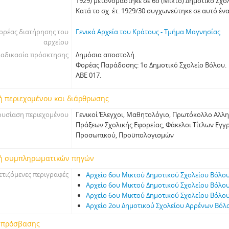
1929) μετονομάστηκε σε 6ο (Μικτό) Δημοτικό Σχο
Κατά το σχ. έτ. 1929/30 συγχωνεύτηκε σε αυτό έ
ορέας διατήρησης του
Γενικά Αρχεία του Κράτους - Τμήμα Μαγνησίας
αρχείου
ιαδικασία πρόσκτησης
Δημόσια αποστολή.
Φορέας Παράδοσης: 1ο Δημοτικό Σχολείο Βόλου.
ΑΒΕ 017.
ή περιεχομένου και διάρθρωσης
υσίαση περιεχομένου
Γενικοί Έλεγχοι, Μαθητολόγιο, Πρωτόκολλο Αλλη
Πράξεων Σχολικής Εφορείας, Φάκελοι Τίτλων Εγγ
Προσωπικού, Προϋπολογισμών
ή συμπληρωματικών πηγών
ετιζόμενες περιγραφές
Αρχείο 6ου Μικτού Δημοτικού Σχολείου Βόλο
Αρχείο 6ου Μικτού Δημοτικού Σχολείου Βόλο
Αρχείο 6ου Μικτού Δημοτικού Σχολείου Βόλο
Αρχείο 2ου Δημοτικού Σχολείου Αρρένων Βόλ
 πρόσβασης