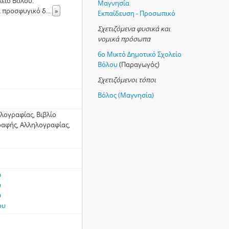
λείο Βόλου.
Μαγνησία
να προσφυγικό δ
...
»
Εκπαίδευση - Προσωπικό
Σχετιζόμενα φυσικά και
νομικά πρόσωπα
6ο Μικτό Δημοτικό Σχολείο
Βόλου
(Παραγωγός)
Σχετιζόμενοι τόποι
Βόλος (Μαγνησία)
λογραφίας, Βιβλίο
ραφής, Αλληλογραφίας,
υ
υ
υ
ου