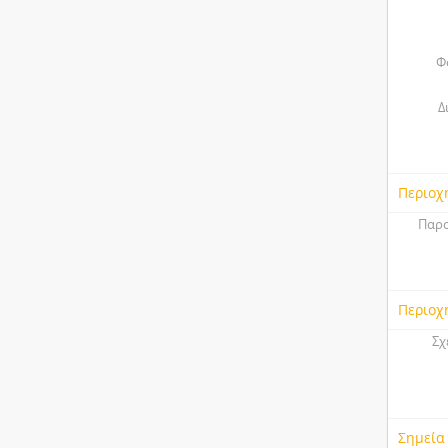
Φ
Δ
Περιοχ
Παρο
Περιοχ
Σχ
Σημεία