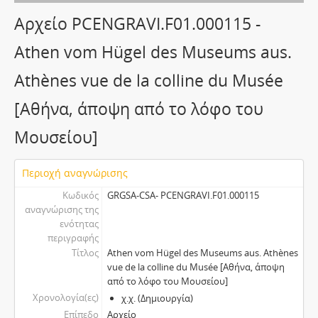
Αρχείο PCENGRAVI.F01.000115 -
Athen vom Hügel des Museums aus.
Athènes vue de la colline du Μusée
[Αθήνα, άποψη από το λόφο του
Μουσείου]
Περιοχή αναγνώρισης
Κωδικός
GRGSA-CSA- PCENGRAVI.F01.000115
αναγνώρισης της
ενότητας
περιγραφής
Τίτλος
Athen vom Hügel des Museums aus. Athènes
vue de la colline du Μusée [Αθήνα, άποψη
από το λόφο του Μουσείου]
Χρονολογία(ες)
χ.χ. (Δημιουργία)
Επίπεδο
Αρχείο