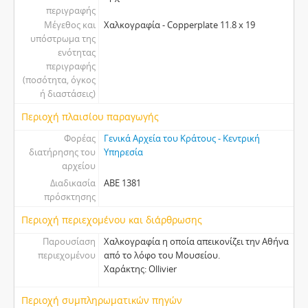
περιγραφής
Μέγεθος και
Χαλκογραφία - Copperplate 11.8 x 19
υπόστρωμα της
ενότητας
περιγραφής
(ποσότητα, όγκος
ή διαστάσεις)
Περιοχή πλαισίου παραγωγής
Φορέας
Γενικά Αρχεία του Κράτους - Κεντρική
διατήρησης του
Υπηρεσία
αρχείου
Διαδικασία
ΑΒΕ 1381
πρόσκτησης
Περιοχή περιεχομένου και διάρθρωσης
Παρουσίαση
Χαλκογραφία η οποία απεικονίζει την Αθήνα
περιεχομένου
από το λόφο του Μουσείου.
Χαράκτης: Ollivier
Περιοχή συμπληρωματικών πηγών