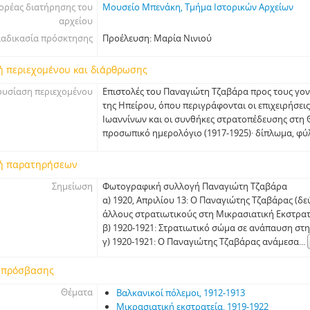
ορέας διατήρησης του
Μουσείο Μπενάκη, Τμήμα Ιστορικών Αρχείων
αρχείου
ιαδικασία πρόσκτησης
Προέλευση: Μαρία Νινιού
ή περιεχομένου και διάρθρωσης
υσίαση περιεχομένου
Επιστολές του Παναγιώτη Τζαβάρα προς τους γον
της Ηπείρου, όπου περιγράφονται οι επιχειρήσει
Ιωαννίνων και οι συνθήκες στρατοπέδευσης στη 
προσωπικό ημερολόγιο (1917-1925)· δίπλωμα, φύ
ή παρατηρήσεων
Σημείωση
Φωτογραφική συλλογή Παναγιώτη Τζαβάρα
α) 1920, Απριλίου 13: Ο Παναγιώτης Τζαβάρας (δε
άλλους στρατιωτικούς στη Μικρασιατική Εκστρατ
β) 1920-1921: Στρατιωτικό σώμα σε ανάπαυση στη
γ) 1920-1921: Ο Παναγιώτης Τζαβάρας ανάμεσα
...
 πρόσβασης
Θέματα
Βαλκανικοί πόλεμοι, 1912-1913
Μικρασιατική εκστρατεία, 1919-1922