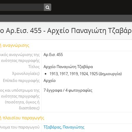
ο Αρ.Εισ. 455 - Αρχείο Παναγιώτη Τζαβά
ή αναγνώρισης
ικός αναγνώρισης της
Αρ.Εισ. 455
ενότητας περιγραφής
Τίτλος
Αρχείο Παναγιώτη Τζαβάρα
Χρονολογία(ες)
1913, 1917, 1919, 1924, 1925 (Δημιουργία)
Επίπεδο περιγραφής
Αρχείο
ος και υπόστρωμα της
7 έγγραφα / 4 φωτογραφίες
ενότητας περιγραφής
(ποσότητα, όγκος ή
διαστάσεις)
ή πλαισίου παραγωγής
νομα του παραγωγού
Τζαβάρας, Παναγιώτης