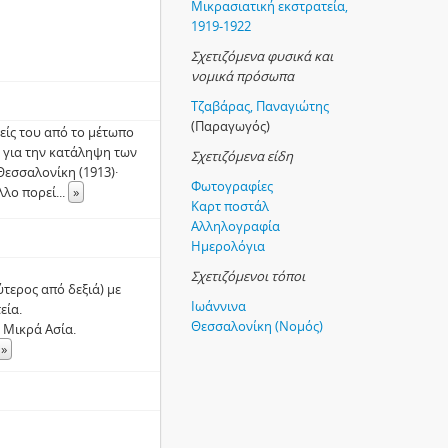
Μικρασιατική εκστρατεία,
1919-1922
Σχετιζόμενα φυσικά και
νομικά πρόσωπα
Τζαβάρας, Παναγιώτης
(Παραγωγός)
είς του από το μέτωπο
ς για την κατάληψη των
Σχετιζόμενα είδη
Θεσσαλονίκη (1913)·
Φωτογραφίες
λλο πορεί
...
»
Καρτ ποστάλ
Αλληλογραφία
Ημερολόγια
Σχετιζόμενοι τόποι
ύτερος από δεξιά) με
Ιωάννινα
εία.
Θεσσαλονίκη (Νομός)
 Μικρά Ασία.
»