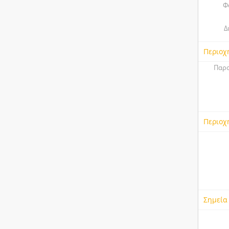
Φ
Δ
Περιοχ
Παρο
Περιοχ
Σημεία