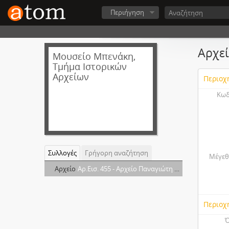
Περιήγηση
Αρχεί
Μουσείο Μπενάκη,
Τμήμα Ιστορικών
Αρχείων
Περιοχ
Κωδ
Συλλογές
Γρήγορη αναζήτηση
Μέγεθ
Αρχείο
Αρ.Εισ. 455 - Αρχείο Παναγιώτη Τζαβάρα
Περιοχ
Ό