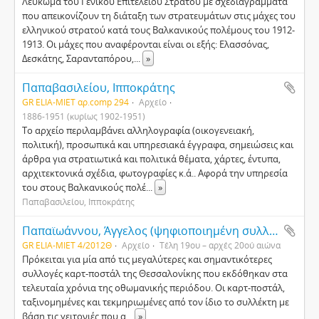
Λεύκωμα του Γενικού Επιτελείου Στρατού με σχεδιαγράμματα
που απεικονίζουν τη διάταξη των στρατευμάτων στις μάχες του
ελληνικού στρατού κατά τους Βαλκανικούς πολέμους του 1912-
1913. Οι μάχες που αναφέρονται είναι οι εξής: Ελασσόνας,
Δεσκάτης, Σαρανταπόρου,
...
»
Παπαβασιλείου, Ιπποκράτης
GR ELIA-MIET αρ.comp 294
Αρχείο
1886-1951 (κυρίως 1902-1951)
Το αρχείο περιλαμβάνει αλληλογραφία (οικογενειακή,
πολιτική), προσωπικά και υπηρεσιακά έγγραφα, σημειώσεις και
άρθρα για στρατιωτικά και πολιτικά θέματα, χάρτες, έντυπα,
αρχιτεκτονικά σχέδια, φωτογραφίες κ.ά.. Αφορά την υπηρεσία
του στους Βαλκανικούς πολέ
...
»
Παπαβασιλείου, Ιπποκράτης
Παπαϊωάννου, Άγγελος (ψηφιοποιημένη συλλογή καρτ-ποστάλ)
GR ELIA-MIET 4/2012Θ
Αρχείο
Τέλη 19ου – αρχές 20ού αιώνα
Πρόκειται για μία από τις μεγαλύτερες και σημαντικότερες
συλλογές καρτ-ποστάλ της Θεσσαλονίκης που εκδόθηκαν στα
τελευταία χρόνια της οθωμανικής περιόδου. Οι καρτ-ποστάλ,
ταξινομημένες και τεκμηριωμένες από τον ίδιο το συλλέκτη με
βάση τις γειτονιές που α
...
»