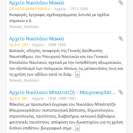
Αρχείο Νικολάου Μακκά
GR HESG-NHM/1990/6-4
Αρχείο
1912-1936
Αναφορές, έγγραφα, σχεδιαγράμματα, έντυπο με σχέδια
σημαιών κ.ά.
Μακκάς, Νικόλαος
Αρχείο Νικολάου Μακκά
Αρ.Εισ. 293
Αρχείο
1898-1949
Διαταγές, οδηγίες, αναφορές της Γενικής Διεύθυνσης
Ναυστάθμου, του Υπουργού Ναυτικών και του Γενικού
Επιτελείου Ναυτικού, σχετικά με την τοποθέτηση αξιωματικών,
τον εξοπλισμό των πολεμικών πλοίων, τις μετακινήσεις τους και
τη χρήση των οβίδων κατά τη διάρ
...
»
Μακκάς, Νικόλαος
Αρχείο Νικόλαου Μπαλτατζή – Μαυροκορδάτου
Αρ.Εισ. 481
Αρχείο
1836, 1898-1985
Φάκελος με προσωπικά έγγραφα του Νικολάου Μπαλτατζή-
Μαυροκορδάτου: πιστοποιητικά βάπτισης, δημοτολογίου,
στρατολογίας, ταυτότητες, διαβατήρια, εκλογικό βιβλιάριο,
φοιτητικές ταυτότητες· απόφαση του δικαστηρίου για τη χρήση
διπλού επιθέτου· βιογραφικό σημε
...
»