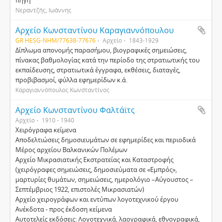
πηγή"
Νεραντζής, Ιωάννης
Αρχείο Κωνσταντίνου Καραγιαννόπουλου
GR HESG-NHM/77638-77676
Αρχείο
1843-1929
Δίπλωμα απονομής παρασήμου, βιογραφικές σημειώσεις,
πίνακας βαθμολογίας κατά την περίοδο της στρατιωτικής του
εκπαίδευσης, στρατιωτικά έγγραφα, εκθέσεις, διαταγές,
προβιβασμοί, φύλλα εφημερίδων κ.ά.
Καραγιαννόπουλος Κωνσταντίνος
Αρχείο Κωνσταντίνου Φαλτάϊτς
Αρχείο
1910 - 1940
Χειρόγραφα κείμενα
Αποδελτιώσεις δημοσιευμάτων σε εφημερίδες και περιοδικά
Μέρος αρχείου Βαλκανικών Πολέμων
Αρχείο Μικρασιατικής Εκστρατείας και Καταστροφής
(χειρόγραφες σημειώσεις, δημοσιεύματα σε «Εμπρός»,
μαρτυρίες θυμάτων, σημειώσεις, ημερολόγιο –Αύγουστος –
Σεπτέμβριος 1922, επιστολές Μικρασιατών)
Αρχείο χειρογράφων και εντύπων λογοτεχνικού έργου
Ανέκδοτα - προς έκδοση κείμενα
Αυτοτελείς εκδόσεις: Λογοτεχνικά, λαογραφικά, εθνογραφικά,