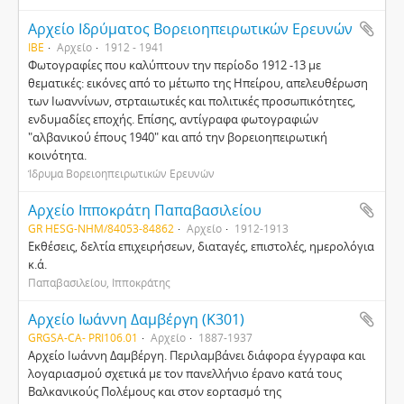
Αρχείο Ιδρύματος Βορειοηπειρωτικών Ερευνών
ΙΒΕ
Αρχείο
1912 - 1941
Φωτογραφίες που καλύπτουν την περίοδο 1912 -13 με
θεματικές: εικόνες από το μέτωπο της Ηπείρου, απελευθέρωση
των Ιωαννίνων, στρταιωτικές και πολιτικές προσωπικότητες,
ενδυμαδίες εποχής. Επίσης, αντίγραφα φωτογραφιών
"αλβανικού έπους 1940" και από την βορειοηπειρωτική
κοινότητα.
Ίδρυμα Βορειοηπειρωτικών Ερευνών
Αρχείο Ιπποκράτη Παπαβασιλείου
GR HESG-NHM/84053-84862
Αρχείο
1912-1913
Εκθέσεις, δελτία επιχειρήσεων, διαταγές, επιστολές, ημερολόγια
κ.ά.
Παπαβασιλείου, Ιπποκράτης
Αρχείο Ιωάννη Δαμβέργη (Κ301)
GRGSA-CA- PRI106.01
Αρχείο
1887-1937
Αρχείο Ιωάννη Δαμβέργη. Περιλαμβάνει διάφορα έγγραφα και
λογαριασμού σχετικά με τον πανελλήνιο έρανο κατά τους
Βαλκανικούς Πολέμους και στον εορτασμό της