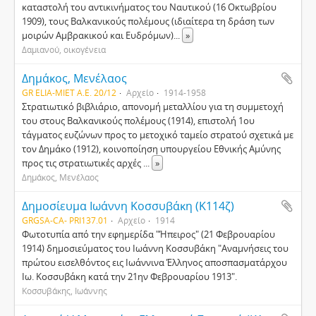
καταστολή του αντικινήματος του Ναυτικού (16 Οκτωβρίου
1909), τους Βαλκανικούς πολέμους (ιδιαίτερα τη δράση των
μοιρών Αμβρακικού και Ευδρόμων)
...
»
Δαμιανού, οικογένεια
Δημάκος, Μενέλαος
GR ELIA-MIET Α.Ε. 20/12
Αρχείο
1914-1958
Στρατιωτικό βιβλιάριο, απονομή μεταλλίου για τη συμμετοχή
του στους Βαλκανικούς πολέμους (1914), επιστολή 1ου
τάγματος ευζώνων προς το μετοχικό ταμείο στρατού σχετικά με
τον Δημάκο (1912), κοινοποίηση υπουργείου Εθνικής Αμύνης
προς τις στρατιωτικές αρχές
...
»
Δημάκος, Μενέλαος
Δημοσίευμα Ιωάννη Κοσσυβάκη (Κ114ζ)
GRGSA-CA- PRI137.01
Αρχείο
1914
Φωτοτυπία από την εφημερίδα "Ήπειρος" (21 Φεβρουαρίου
1914) δημοσιεύματος του Ιωάννη Κοσσυβάκη "Αναμνήσεις του
πρώτου εισελθόντος εις Ιωάννινα Έλληνος αποσπασματάρχου
Ιω. Κοσσυβάκη κατά την 21ην Φεβρουαρίου 1913".
Κοσσυβάκης, Ιωάννης