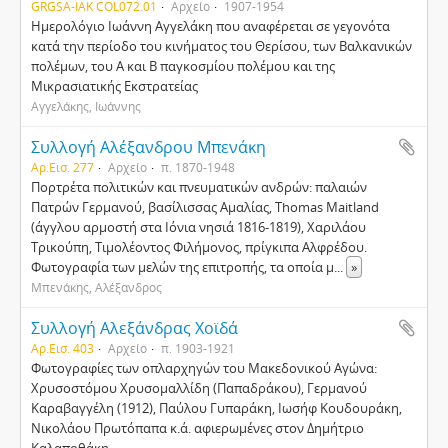
GRGSA-IAK COL072.01
Αρχείο
1907-1954
Ημερολόγιο Ιωάννη Αγγελάκη που αναφέρεται σε γεγονότα
κατά την περίοδο του κινήματος του Θερίσου, των Βαλκανικών
πολέμων, του Α και Β παγκοσμίου πολέμου και της
Μικρασιατικής Εκστρατείας
Αγγελάκης, Ιωάννης
Συλλογή Αλέξανδρου Μπενάκη
Αρ.Εισ. 277
Αρχείο
π. 1870-1948
Πορτρέτα πολιτικών και πνευματικών ανδρών: παλαιών
Πατρών Γερμανού, βασίλισσας Αμαλίας, Thomas Maitland
(άγγλου αρμοστή στα Ιόνια νησιά 1816-1819), Χαριλάου
Τρικούπη, Τιμολέοντος Φιλήμονος, πρίγκιπα Αλφρέδου.
Φωτογραφία των μελών της επιτροπής, τα οποία μ
...
»
Μπενάκης, Αλέξανδρος
Συλλογή Αλεξάνδρας Χοϊδά
Αρ.Εισ. 403
Αρχείο
π. 1903-1921
Φωτογραφίες των οπλαρχηγών του Μακεδονικού Αγώνα:
Χρυσοστόμου Χρυσομαλλίδη (Παπαδράκου), Γερμανού
Καραβαγγέλη (1912), Παύλου Γυπαράκη, Ιωσήφ Κουδουράκη,
Νικολάου Πρωτόπαπα κ.ά. αφιερωμένες στον Δημήτριο