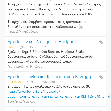
Το αρχείο του Στρατηγού Αμβρόσιου Φραντζή αποτελεί μέρος
του αρχείου Ιωάννη Φραντζή που δωρήθηκε στη Γεννάδειο
Βιβλιοθήκη απο τον Κ. Ψημμένο τον Ιανουάριο του 1985.
Το αρχείο περιλαμβάνει προσωπικές χειρόγραφες και
δακτυλόγραφες σημειώσεις του Αμβρόσιου Φ
...
»
Φραντζής, Αμβρόσιος
Αρχείο Γενικής Διοικήσεως Ηπείρου
ΓΔΗ
Αρχείο
1912 - 1947
Σχολεία - δημοδιδάσκαλοι Βορείου Ηπείρου, διώξεις
Βορειοηπειρωτών από Αλβανούς, περί βορειοηπειρωτών
αυτομόλων Αλβανών, φωτογραφικό υλικό.
Γενική Διοίκηση Ηπείρου
Αρχείο Γεωργίου και Κωνσταντίνου Βεντήρη
Αρ.Εισ. 269
Αρχείο
1896-1960
Σημείωση: Για τον αναλυτικό κατάλογο του αρχείου βλ.
https://www.benaki.org/index.php?
option=com_collectionitems&view=collectionitem&id=165434&Itemid
Βεντήρης, Γεώργιος