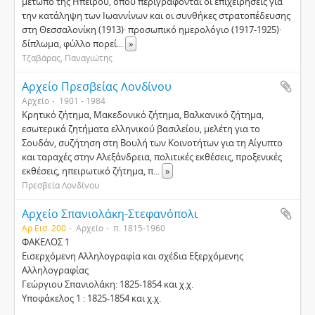
μέτωπο της Ηπείρου, όπου περιγράφονται οι επιχειρήσεις για
την κατάληψη των Ιωαννίνων και οι συνθήκες στρατοπέδευσης
στη Θεσσαλονίκη (1913)· προσωπικό ημερολόγιο (1917-1925)·
δίπλωμα, φύλλο πορεί
...
»
Τζαβάρας, Παναγιώτης
Αρχείο Πρεσβείας Λονδίνου
Αρχείο
1901 - 1984
Κρητικό ζήτημα, Μακεδονικό ζήτημα, Βαλκανικό ζήτημα,
εσωτερικά ζητήματα ελληνικού βασιλείου, μελέτη για το
Σουδάν, συζήτηση στη Βουλή των Κοινοτήτων για τη Αίγυπτο
και ταραχές στην Αλεξάνδρεια, πολιτικές εκθέσεις, προξενικές
εκθέσεις, ηπειρωτικό ζήτημα, π
...
»
Πρεσβεία Λονδίνου
Αρχείο Σπανιολάκη-Στεφανόπολι
Αρ.Εισ. 200
Αρχείο
π. 1815-1960
ΦΑΚΕΛΟΣ 1
Εισερχόμενη Αλληλογραφία και σχέδια Εξερχόμενης
Αλληλογραφίας
Γεώργιου Σπανιολάκη: 1825-1854 και χ.χ.
Υποφάκελος 1 : 1825-1854 και χ.χ.