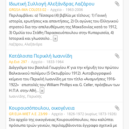
Ιδιωτική Συλλογή Αλεξάνδρας Λαζάρου
GRGSA-IMA COL053.02
Αρχείο
1963-2006
Περιλαμβάνει: α) Τέσσερα (4) βιβλία με τίτλους: 1) Γενική
ιστορία, ερωτήσεις και απαντήσεις, 2) Οι αγώνες του Ελληνικού
στρατού δια την απελευθέρωση της Μακεδονίας κατά το 1912,
3) Ομιλία του Στάθη Παρασκευόπουλου στην Κυπαρισσία, 4)
Ιστορικά και γλωσσολο
...
»
Λαζάρου, Αλεξάνδρα
Κατάλοιπα Περικλή Ιωαννίδη
Αρ.Εισ. 297
Αρχείο
1833-1964
Διάγγελμα του βασιλιά Γεωργίου Α’ για την κήρυξη του πρώτου
Βαλκανικού πολέμου (5 Οκτωβρίου 1912). Αυτοβιογραφικό
κείμενο του Περικλή Ιωαννίδη με τον τίτλο «Αναμνήσεις 1916-
1922» ˑ επιστολές του William Phillips και G. Celler, πρέσβεων των
Η.Π.Α. στην Αθή
...
»
Ιωαννίδης, Περικλής
Κουρουσόπουλου, οικογένεια
GR ELIA-MIET Α.Ε. 23/99
Αρχείο
1826-1972 (κυρίως 1873-1926)
Στο αρχείο της οικογένειας Κουρουσόπουλου, που καλύπτει
πρόσωπα τριών γενεών, περιλαμβάνονται έγγραφα σχετικά με