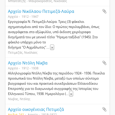
Μπαλτατζής - Μαυροκορδάτος, Νικόλαος
Αρχείο Νικόλαου Πετιμεζά-Λαύρα
Αρχείο
1912 - 1947
Εργογραφία Ν. Πετιμεζά-Λαύρα. Τρεις (3) φάκελοι
σχηματισμένοι από τον ίδιο: Ο πρώτος περιλαμβάνει, όπως
αναγράφεται στο εξώφυλλο, υπό έκδοση χειρόγραφα
διηγήματά του με γενικό τίτλο "Ήρεμα ταξίδια" (1945). Στο
φάκελο υπάρχει μόνο το
διήγημα "Ο Αιχμάλωτος".
...
»
Πετιμεζάς, Νικόλαος
Αρχείο Ντόλη Νίκβα
Αρχείο
1912 - 1938
Αλληλογραφία Ντόλη Νίκβα της περιόδου 1924 - 1936. Ποικίλα
προσωπικά του Ντόλη Νίκβα, μεταξύ των οποίων σύντομο
βιογραφικό του και πρακτικά συνεδριάσεων Ελλανοδίκου
Επιτροπής για το διαγωνισμό συγγραφής της Ιστορίας του
Ελληνικού Τύπου, 1938. Ημερολόγιο (
...
»
Νίκβας, Ντόλης
Αρχείο οικογένειας Πετιμεζά
Αρ.Εισ. 241
Αρχείο
1818-1922