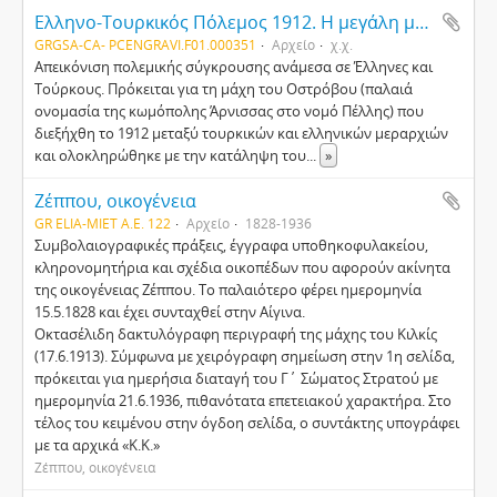
Ελληνο-Τουρκικός Πόλεμος 1912. Η μεγάλη μάχη του Οστρόβου [ The Greco-Turkish War of 1912. Τhe great battle of Ostrovo]
GRGSA-CA- PCENGRAVI.F01.000351
Αρχείο
χ.χ.
Απεικόνιση πολεμικής σύγκρουσης ανάμεσα σε Έλληνες και
Τούρκους. Πρόκειται για τη μάχη του Οστρόβου (παλαιά
ονομασία της κωμόπολης Άρνισσας στο νομό Πέλλης) που
διεξήχθη το 1912 μεταξύ τουρκικών και ελληνικών μεραρχιών
και ολοκληρώθηκε με την κατάληψη του
...
»
Ζέππου, οικογένεια
GR ELIA-MIET Α.Ε. 122
Αρχείο
1828-1936
Συμβολαιογραφικές πράξεις, έγγραφα υποθηκοφυλακείου,
κληρονομητήρια και σχέδια οικοπέδων που αφορούν ακίνητα
της οικογένειας Ζέππου. Το παλαιότερο φέρει ημερομηνία
15.5.1828 και έχει συνταχθεί στην Αίγινα.
Οκτασέλιδη δακτυλόγραφη περιγραφή της μάχης του Κιλκίς
(17.6.1913). Σύμφωνα με χειρόγραφη σημείωση στην 1η σελίδα,
πρόκειται για ημερήσια διαταγή του Γ΄ Σώματος Στρατού με
ημερομηνία 21.6.1936, πιθανότατα επετειακού χαρακτήρα. Στο
τέλος του κειμένου στην όγδοη σελίδα, ο συντάκτης υπογράφει
με τα αρχικά «Κ.Κ.»
Ζέππου, οικογένεια