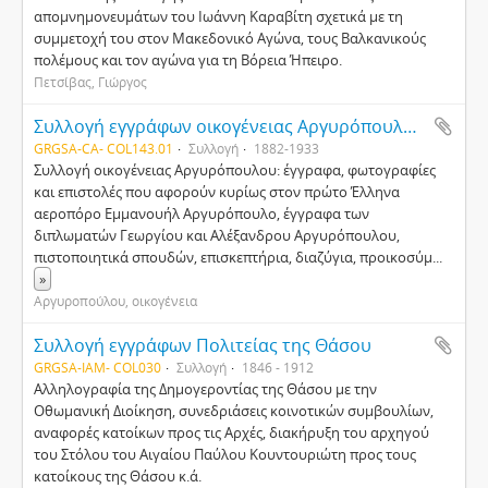
απομνημονευμάτων του Ιωάννη Καραβίτη σχετικά με τη
συμμετοχή του στον Μακεδονικό Αγώνα, τους Βαλκανικούς
πολέμους και τον αγώνα για τη Βόρεια Ήπειρο.
Πετσίβας, Γιώργος
Συλλογή εγγράφων οικογένειας Αργυρόπουλου (Κ139β)
GRGSA-CA- COL143.01
Συλλογή
1882-1933
Συλλογή οικογένειας Αργυρόπουλου: έγγραφα, φωτογραφίες
και επιστολές που αφορούν κυρίως στον πρώτο Έλληνα
αεροπόρο Εμμανουήλ Αργυρόπουλο, έγγραφα των
διπλωματών Γεωργίου και Αλέξανδρου Αργυρόπουλου,
πιστοποιητικά σπουδών, επισκεπτήρια, διαζύγια, προικοσύμ
...
»
Αργυροπούλου, οικογένεια
Συλλογή εγγράφων Πολιτείας της Θάσου
GRGSA-IAM- COL030
Συλλογή
1846 - 1912
Αλληλογραφία της Δημογεροντίας της Θάσου με την
Οθωμανική Διοίκηση, συνεδριάσεις κοινοτικών συμβουλίων,
αναφορές κατοίκων προς τις Αρχές, διακήρυξη του αρχηγού
του Στόλου του Αιγαίου Παύλου Κουντουριώτη προς τους
κατοίκους της Θάσου κ.ά.