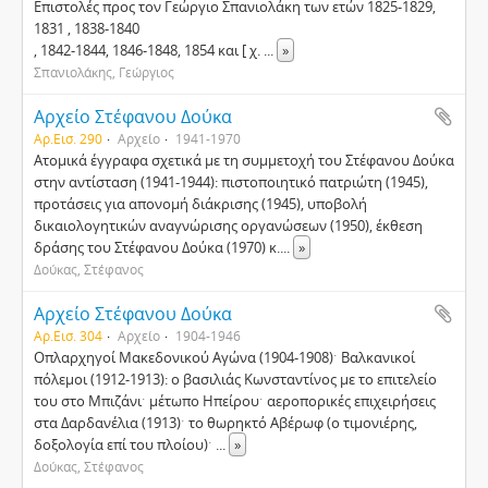
Επιστολές προς τον Γεώργιο Σπανιολάκη των ετών 1825-1829,
1831 , 1838-1840
, 1842-1844, 1846-1848, 1854 και [ χ.
...
»
Σπανιολάκης, Γεώργιος
Αρχείο Στέφανου Δούκα
Αρ.Εισ. 290
Αρχείο
1941-1970
Ατομικά έγγραφα σχετικά με τη συμμετοχή του Στέφανου Δούκα
στην αντίσταση (1941-1944): πιστοποιητικό πατριώτη (1945),
προτάσεις για απονομή διάκρισης (1945), υποβολή
δικαιολογητικών αναγνώρισης οργανώσεων (1950), έκθεση
δράσης του Στέφανου Δούκα (1970) κ.
...
»
Δούκας, Στέφανος
Αρχείο Στέφανου Δούκα
Αρ.Εισ. 304
Αρχείο
1904-1946
Οπλαρχηγοί Μακεδονικού Αγώνα (1904-1908)ˑ Βαλκανικοί
πόλεμοι (1912-1913): ο βασιλιάς Κωνσταντίνος με το επιτελείο
του στο Μπιζάνιˑ μέτωπο Ηπείρουˑ αεροπορικές επιχειρήσεις
στα Δαρδανέλια (1913)ˑ το θωρηκτό Αβέρωφ (ο τιμονιέρης,
δοξολογία επί του πλοίου)ˑ
...
»
Δούκας, Στέφανος