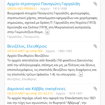
Αρχείο στρατηγού Παναγιώτη Γαργαλίδη
GRGSA-MES PRI069.01
Αρχείο
1913-1938
Βιογραφικά στοιχεία Παναγιώτη Γαργαλίδη, φωτογραφίες,
στρατιωτικοί χάρτες, αποκόμματα εφημερίδων και χειρόγραφες
σημειώσεις, σχετικά με δράση Π. Γαργαλίδη στη Νιγρίτα (1913),
Κρούσοβο και Σκόπια (1919), στη Μικρασιατική εκστρατεία,
στην Γκιμουλτζίνα (Κομο
...
»
Γαργαλίδης, Παναγιώτης
Βενιζέλος, Ελευθέριος
GR ELIA-MIET αρ.comp 068
Αρχείο
1882-1992
Αρχείο Ελευθερίου Βενιζέλου
Το αρχείο αποτελείται από δεκαέξι (16) φακέλους ξεκινώντας
από την αλληλογραφία, επίσημη και μη, με Έλληνες και ξένους
επιστολογράφους, τις επιστολές Βενιζέλου προς διαφόρους και
τις επιστολές τρίτων (φάκελοι 1-4), τα υπουργεία
...
»
Βενιζέλος, Ελευθέριος
Δαμιανού και Κάββα, οικογένειες
GR ELIA-MIET αρ.comp. 83,142,315
Αρχείο
1818-1947
Το αρχείο περιέχει υλικό που αφορά την Επανάσταση του 1821
και την τύχη των αγωνιστών, το θωρηκτό “Αβέρωφ”, την