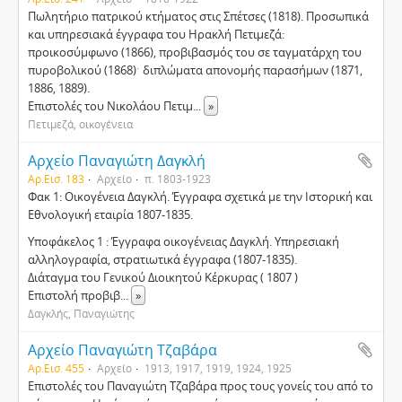
Πωλητήριο πατρικού κτήματος στις Σπέτσες (1818). Προσωπικά
και υπηρεσιακά έγγραφα του Ηρακλή Πετιμεζά:
προικοσύμφωνο (1866), προβιβασμός του σε ταγματάρχη του
πυροβολικού (1868)ˑ διπλώματα απονομής παρασήμων (1871,
1886, 1889).
Επιστολές του Νικολάου Πετιμ
...
»
Πετιμεζά, οικογένεια
Αρχείο Παναγιώτη Δαγκλή
Αρ.Εισ. 183
Αρχείο
π. 1803-1923
Φακ 1: Οικογένεια Δαγκλή. Έγγραφα σχετικά με την Ιστορική και
Εθνολογική εταιρία 1807-1835.
Υποφάκελος 1 : Έγγραφα οικογένειας Δαγκλή. Υπηρεσιακή
αλληλογραφία, στρατιωτικά έγγραφα (1807-1835).
Διάταγμα του Γενικού Διοικητού Κέρκυρας ( 1807 )
Επιστολή προβιβ
...
»
Δαγκλής, Παναγιώτης
Αρχείο Παναγιώτη Τζαβάρα
Αρ.Εισ. 455
Αρχείο
1913, 1917, 1919, 1924, 1925
Επιστολές του Παναγιώτη Τζαβάρα προς τους γονείς του από το