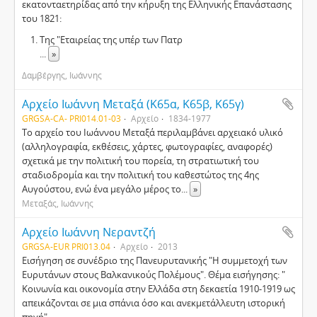
εκατονταετηρίδας από την κήρυξη της Ελληνικής Επανάστασης
του 1821:
Της "Εταιρείας της υπέρ των Πατρ
...
»
Δαμβέργης, Ιωάννης
Αρχείο Ιωάννη Μεταξά (Κ65α, Κ65β, Κ65γ)
GRGSA-CA- PRI014.01-03
Αρχείο
1834-1977
Το αρχείο του Ιωάννου Μεταξά περιλαμβάνει αρχειακό υλικό
(αλληλογραφία, εκθέσεις, χάρτες, φωτογραφίες, αναφορές)
σχετικά με την πολιτική του πορεία, τη στρατιωτική του
σταδιοδρομία και την πολιτική του καθεστώτος της 4ης
Αυγούστου, ενώ ένα μεγάλο μέρος το
...
»
Μεταξάς, Ιωάννης
Αρχείο Ιωάννη Νεραντζή
GRGSA-EUR PRI013.04
Αρχείο
2013
Εισήγηση σε συνέδριο της Πανευρυτανικής "Η συμμετοχή των
Ευρυτάνων στους Βαλκανικούς Πολέμους". Θέμα εισήγησης: "
Κοινωνία και οικονομία στην Ελλάδα στη δεκαετία 1910-1919 ως
απεικάζονται σε μια σπάνια όσο και ανεκμετάλλευτη ιστορική