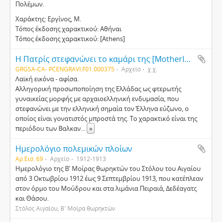
Πολέμων.
Χαράκτης: Εργίνος, Μ.
Τόπος έκδοσης χαρακτικού: Αθήναι
Τόπος έκδοσης χαρακτικού: [Athens]
Η Πατρίς στεφανώνει το καμάρι της [Motherland crowns her pride and joy]
GRGSA-CA- PCENGRAVI.F01.000375
Αρχείο
χ.χ.
Λαϊκή εικόνα - αφίσα.
Αλληγορική προσωποποίηση της Ελλάδας ως φτερωτής
γυναικείας μορφής με αρχαιοελληνική ενδυμασία, που
στεφανώνει με την ελληνική σημαία τον Έλληνα εύζωνο, ο
οποίος είναι γονατιστός μπροστά της. Το χαρακτικό είναι της
περιόδου των Βαλκαν
...
»
Ημερολόγιο πολεμικών πλοίων
Αρ.Εισ. 69
Αρχείο
1912-1913
Ημερολόγιο της Β' Μοίρας θωρηκτών του Στόλου του Αιγαίου
από 3 Οκτωβρίου 1912 έως 9 Σεπτεμβρίου 1913, που κατέπλεαν
στον όρμο του Μούδρου και στα λιμάνια Πειραιά, Δεδέαγατς
και Θάσου.
Στόλος Αιγαίου, Β' Μοίρα θωρηκτών