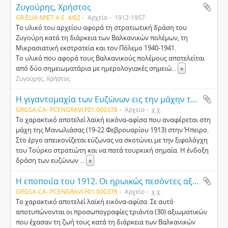
Ζυγούρης, Χρήστος
GR ELIA-MIET Α.Ε. 4/02
Αρχείο
1912-1957
Το υλικό του αρχείου αφορά τη στρατιωτική δράση του
Ζυγούρη κατά τη διάρκεια των Βαλκανικών πολέμων, τη
Μικρασιατική εκστρατεία και τον Πόλεμο 1940-1941.
Το υλικό που αφορά τους Βαλκανικούς πολέμους αποτελείται
από δύο σημειωματάρια με ημερολογιακές σημειώ
...
»
Ζυγούρης, Χρήστος
Η γιγαντομαχία των Eυζώνων εις την μάχην της Μανωλιάσας τη 19 Φεβρουαρίου 1913, εκ του Ελληνοτουρκικού Πολέμου του 1912-1913 = Le combat géant des Euzones à Manoliassa le 19/4 Mars 1913, la guerre gréco-turque de 1912-1913 [The giant fight of the Evzones at Manoliassa on the 19th of February 1913, from the Greco-Turkish War of 1912-1913]
GRGSA-CA- PCENGRAVI.F01.000378
Αρχείο
χ.χ.
Το χαρακτικό αποτελεί λαϊκή εικόνα-αφίσα που αναφέρεται στη
μάχη της Μανωλιάσας (19-22 Φεβρουαρίου 1913) στην Ήπειρο.
Στο έργο απεικονίζεται εύζωνας να σκοτώνει με την ξιφολόγχη
του Τούρκο στρατιώτη και να πατά τουρκική σημαία. Η ένδοξη
δράση των ευζώνων
...
»
Η εποποιία του 1912. Οι ηρωικώς πεσόντες αξιωματικοί μας [The epic of 1912. Our officers who died a heroic death]
GRGSA-CA- PCENGRAVI.F01.000376
Αρχείο
χ.χ.
Το χαρακτικό αποτελεί λαϊκή εικόνα-αφίσα. Σε αυτό
αποτυπώνονται οι προσωπογραφίες τριάντα (30) αξιωματικών
που έχασαν τη ζωή τους κατά τη διάρκεια των Βαλκανικών