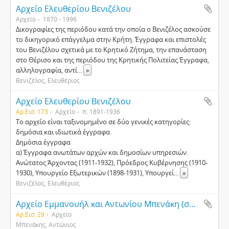
Αρχείο Ελευθερίου Βενιζέλου
Αρχείο
1870 - 1996
Δικογραφίες της περιόδου κατά την οποία ο Βενιζέλος ασκούσε
το δικηγορικό επάγγελμα στην Κρήτη. Έγγραφα και επιστολές
του Βενιζέλου σχετικά με το Κρητικό Ζήτημα, την επανάσταση
στο Θέρισο και της περιόδου της Κρητικής Πολιτείας.Έγγραφα,
αλληλογραφία, αντί
...
»
Βενιζέλος, Ελευθέριος
Αρχείο Ελευθερίου Βενιζέλου
Αρ.Εισ. 173
Αρχείο
π. 1891-1936
Το αρχείο είναι ταξινομημένο σε δύο γενικές κατηγορίες:
δημόσια και ιδιωτικά έγγραφα.
Δημόσια έγγραφα
α) Έγγραφα ανωτάτων αρχών και δημοσίων υπηρεσιών.
Ανώτατος Άρχοντας (1911-1932), Πρόεδρος Κυβέρνησης (1910-
1930), Υπουργείο Εξωτερικών (1898-1931), Υπουργεί
...
»
Βενιζέλος, Ελευθέριος
Αρχείο Εμμανουήλ και Αντωνίου Μπενάκη (συμπληρωματική δωρεά)
Αρ.Εισ. 29
Αρχείο
Μπενάκης, Αντώνιος