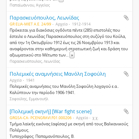
Παπαϊωάννου, Άγγελος
Παρασκευόπουλος, Λεωνίδας
GR ELIA-MIET Α.Ε. 24/99
Αρχείο
1912-1914
Πρόκειται για διακόσιες ογδόντα πέντε (285) επιστολές που
έστειλε ο Λεωνίδας Παρασκευόπουλος στη συζύγό του Κούλα,
από την 1η Οκτωβρίου 1912 έως τις 26 Νοεμβρίου 1913 και
αναφέρονται στην καθημερινή στρατιωτική ζωή και δράση του
αξιωματικού στο Μέτωπο των
...
»
Παρασκευόπουλος, Λεωνίδας
Πολεμικές αναμνήσεις Μανόλη Σοφούλη
Αρχείο
1941
Πολεμικές αναμνήσεις του Μανόλη Σοφούλη λοχαγού ε.α..
Καλύπτουν την περίοδο 1906-1941.
Σοφούλης, Εμμανουήλ
[Πολεμική σκηνή] [War fight scene]
GRGSA-CA- PCENGRAVI.F01.000206
Αρχείο
χ.χ.
Τμήμα λαϊκής εικόνας (αφίσας) με σκηνή από τους Βαλκανικούς
Πολέμους.
Τυπογράφος: Παπαμανόπουλος, Β.