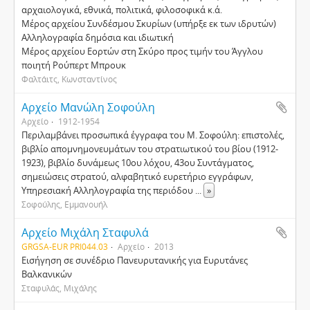
αρχαιολογικά, εθνικά, πολιτικά, φιλοσοφικά κ.ά.
Μέρος αρχείου Συνδέσμου Σκυρίων (υπήρξε εκ των ιδρυτών)
Αλληλογραφία δημόσια και ιδιωτική
Μέρος αρχείου Εορτών στη Σκύρο προς τιμήν του Άγγλου
ποιητή Ρούπερτ Μπρουκ
Φαλτάιτς, Κωνσταντίνος
Αρχείο Μανώλη Σοφούλη
Αρχείο
1912-1954
Περιλαμβάνει προσωπικά έγγραφα του Μ. Σοφούλη: επιστολές,
βιβλίο απομνημονευμάτων του στρατιωτικού του βίου (1912-
1923), βιβλίο δυνάμεως 10ου λόχου, 43ου Συντάγματος,
σημειώσεις στρατού, αλφαβητικό ευρετήριο εγγράφων,
Υπηρεσιακή Αλληλογραφία της περιόδου
...
»
Σοφούλης, Εμμανουήλ
Αρχείο Μιχάλη Σταφυλά
GRGSA-EUR PRI044.03
Αρχείο
2013
Εισήγηση σε συνέδριο Πανευρυτανικής για Ευρυτάνες
Βαλκανικών
Σταφυλάς, Μιχάλης