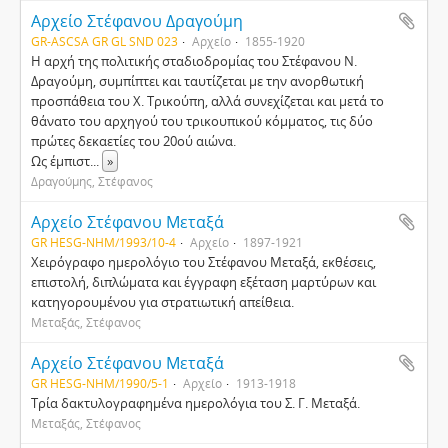
Αρχείο Στέφανου Δραγούμη
GR-ASCSA GR GL SND 023
Αρχείο
1855-1920
Η αρχή της πολιτικής σταδιοδρομίας του Στέφανου Ν.
Δραγούμη, συμπίπτει και ταυτίζεται με την ανορθωτική
προσπάθεια του Χ. Τρικούπη, αλλά συνεχίζεται και μετά το
θάνατο του αρχηγού του τρικουπικού κόμματος, τις δύο
πρώτες δεκαετίες του 20ού αιώνα.
Ως έμπιστ
...
»
Δραγούμης, Στέφανος
Αρχείο Στέφανου Μεταξά
GR HESG-NHM/1993/10-4
Αρχείο
1897-1921
Χειρόγραφο ημερολόγιο του Στέφανου Μεταξά, εκθέσεις,
επιστολή, διπλώματα και έγγραφη εξέταση μαρτύρων και
κατηγορουμένου για στρατιωτική απείθεια.
Μεταξάς, Στέφανος
Αρχείο Στέφανου Μεταξά
GR HESG-NHM/1990/5-1
Αρχείο
1913-1918
Τρία δακτυλογραφημένα ημερολόγια του Σ. Γ. Μεταξά.
Μεταξάς, Στέφανος