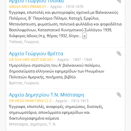
Αρχείο Γεωργίου Τσόλκα
GRGSA-MES PRI066.01
Αρχείο
1910-1970
Έγγραφα, επιστολές και φωτογραφίες σχετικά με Βαλκανικούς
Πολέμους, Β΄Παγκόσμιο Πόλεμο, Κατοχή, Εμφύλιο,
Μετανάστευση, φυματίωση, πολιτικά φυλλάδια και ψηφοδέλτια
Βασιλοφρόνων, Καταστατικό Κυνηγετικού Συλλόγου 1939,
διάφορες άδειες (π.χ. θήρας 1932, δίτρο
...
»
Τσόλκας, Γεώργιος
Αρχείο Γεώργιου Βρέττα
GR GSA-ARG ΙΔΙΩΤ.036.001
Αρχείο
1907 - 1940
Ημερολόγιο στρατιώτη του Α' βαλκανικού πολέμου,
δημοσιεύματα ελληνικών εφημερίδων των Ηνωμένων
Πολιτειών Αμερικής, ποιήματα, βιβλίο.
Βρέττας, Γεώργιος
Αρχείο Δημητρίου Τ.Ν. Μπότσαρη
GR HESG-NHM/1993/12-3
Αρχείο
1912-1915
Έγγραφα, επιστολές, αναφορές, σημειώσεις, διαταγές,
σημειωματάρια, αποκόμματα εφημερίδων και
δακτυλογραφημένα κείμενα.
Μπότσαρης, Δημήτριος, Τ. Ν.