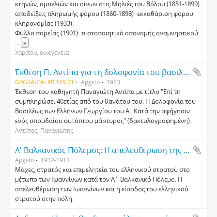
κτηνών, αμπελιών και οίνων στις Μηλιές του Βόλου (1851-1899)ˑ
αποδείξεις πληρωμής φόρου (1860-1898)ˑ εκκαθάριση φόρου
κληρονομίας (1933).
Φύλλο πορείας (1901)ˑ πιστοποιητικό απονομής αναμνηστικού
...
»
Χαρίτου, οικογένεια
Έκθεση Π. Αντίπα για τη δολοφονία του βασιλιά Γεωργίου Α΄(Κ58ζ)
GRGSA-CA- PRI169.01
Αρχείο
1953
Έκθεση του καθηγητή Παναγιώτη Αντίπα με τίτλο "Επί τη
συμπληρώσει 40ετίας από του θανάτου του. Η Δολοφονία του
Βασιλέως των Ελλήνων Γεωργίου του Α'. Κατά την αφήγησιν
ενός σπουδαίου αυτόπτου μάρτυρος" (δακτυλογραφημένη).
Αντίπας, Παναγιώτης
Α' Βαλκανικός Πόλεμος: Η απελευθέρωση της περιοχής των Ιωαννίνων
Αρχείο
1912-1913
Μάχες, στρατός και επιμελητεία του ελληνικού στρατού στο
μέτωπο των Ιωαννίνων κατά τον Α΄ Βαλκανικό Πόλεμο. Η
απελευθέρωση των Ιωαννίνων και η είσοδος του ελληνικού
στρατού στην πόλη.