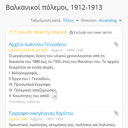
Βαλκανικοί πόλεμοι, 1912-1913
Ταξινόμηση κατά:
Τίτλος
Direction:
Ascending
111 results directly related
Exclude narrower terms
Aρχείο Ιωάννου Γενναδίου
GR-ASCSA GR GL JG 002
Αρχείο
1890-1930
Ο μεγαλύτερος όγκος του υλικού χρονολογείται από τη
δεκαετία του 1880 έως το 1932, έτος του θανάτου του. Το αρχείο
διαιρείται σε εννέα σειρές,
Ι: Αλληλογραφία,
ΙΙ:Έργα του Ι. Γενναδίου,
ΙΙΙ: Προσωπικά έγγραφα,
IV: Πολεμικές αποζημιώσεις,
V: Κοινότητες του απόδ
...
»
Γεννάδιος, Ιωάννης
Έγγραφα οικογένειας Χαρίτου
Αρ.Εισ. 246
Αρχείο
1851-1933
Χρεωστικές ομολογίες, εκτιμήσεις γης, πωλήσεις και δηλώσεις