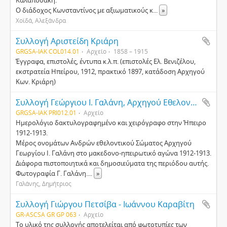
Καλαποθάκη.
Ο διάδοχος Κωνσταντίνος με αξιωματικούς κ
...
»
Χοϊδά, Αλεξάνδρα
Συλλογή Αριστείδη Κριάρη
GRGSA-IAK COL014.01
Αρχείο
1858 – 1915
Έγγραφα, επιστολές, έντυπα κ.λ.π. (επιστολές Ελ. Βενιζέλου,
εκστρατεία Ηπείρου, 1912, πρακτικό 1897, κατάδοση Αρχηγού
Κων. Κριάρη)
Συλλογή Γεώργιου Ι. Γαλάνη, Αρχηγού Εθελοντικού Σώματος στην Ήπειρο
GRGSA-IAK PRI012.01
Αρχείο
Ημερολόγιο δακτυλογραφημένο και χειρόγραφο στην Ήπειρο
1912-1913.
Μέρος ονομάτων Ανδρών εθελοντικού Σώματος Αρχηγού
Γεωργίου Ι. Γαλάνη στο μακεδονο-ηπειρωτικό αγώνα 1912-1913.
Διάφορα πιστοποιητικά και δημοσιεύματα της περιόδου αυτής.
Φωτογραφία Γ. Γαλάνη.
...
»
Γαλάνης, Δημήτριος
Συλλογή Γιώργου Πετσίβα - Ιωάννου Καραβίτη
GR-ASCSA GR GP 063
Αρχείο
Το υλικό της συλλογής αποτελείται από φωτοτυπίες των