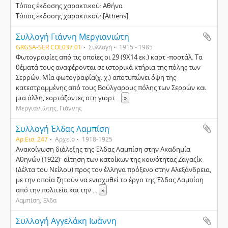
Τόπος έκδοσης χαρακτικού: Αθήνα
Τόπος έκδοσης χαρακτικού: [Athens]
Συλλογή Γιάννη Μεργιανιώτη
GRGSA-SER COL037.01
Συλλογή
1915 - 1985
Φωτογραφίες από τις οποίες οι 29 (9Χ14 εκ.) καρτ -ποστάλ. Τα
θέματά τους αναφέρονται σε ιστορικά κτήρια της πόλης των
Σερρών. Μία φωτογραφία(χ. χ.) αποτυπώνει όψη της
κατεστραμμένης από τους Βούλγαρους πόλης των Σερρών και
μια άλλη, εορτάζοντες στη γιορτ
...
»
Μεργιανιώτης, Γιάννης
Συλλογή Έλδας Λαμπίση
Αρ.Εισ. 247
Αρχείο
1918-1925
Ανακοίνωση διάλεξης της Έλδας Λαμπίση στην Ακαδημία
Αθηνών (1922)ˑ αίτηση των κατοίκων της κοινότητας Ζαγαζίκ
(Δέλτα του Νείλου) προς τον έλληνα πρόξενο στην Αλεξάνδρεια,
με την οποία ζητούν να ενισχυθεί το έργο της Έλδας Λαμπίση
από την πολιτεία και την
...
»
Λαμπίση, Έλδα
Συλλογή Αγγελάκη Ιωάννη