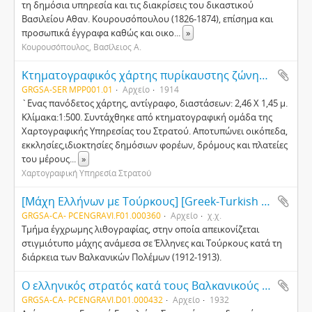
τη δημόσια υπηρεσία και τις διακρίσεις του δικαστικού
Βασιλείου Αθαν. Κουρουσόπουλου (1826-1874), επίσημα και
προσωπικά έγγραφα καθώς και οικο
...
»
Κουρουσόπουλος, Βασίλειος Α.
Κτηματογραφικός χάρτης πυρίκαυστης ζώνης πόλης Σερρών
GRGSA-SER MPP001.01
Αρχείο
1914
`Ενας πανόδετος χάρτης, αντίγραφο, διαστάσεων: 2,46 Χ 1,45 μ.
Κλίμακα:1:500. Συντάχθηκε από κτηματογραφική ομάδα της
Χαρτογραφικής Υπηρεσίας του Στρατού. Αποτυπώνει οικόπεδα,
εκκλησίες,ιδιοκτησίες δημόσιων φορέων, δρόμους και πλατείες
του μέρους
...
»
Χαρτογραφική Υπηρεσία Στρατού
[Μάχη Ελλήνων με Τούρκους] [Greek-Turkish battle]
GRGSA-CA- PCENGRAVI.F01.000360
Αρχείο
χ.χ.
Τμήμα έγχρωμης λιθογραφίας, στην οποία απεικονίζεται
στιγμιότυπο μάχης ανάμεσα σε Έλληνες και Τούρκους κατά τη
διάρκεια των Βαλκανικών Πολέμων (1912-1913).
Ο ελληνικός στρατός κατά τους Βαλκανικούς Πολέμους του 1912-1913. Τόμος Α΄. Σχεδιαγράμματα [The Greek army during the Balkan wars in 1912-1913. Volume I. Drawnings]
GRGSA-CA- PCENGRAVI.D01.000432
Αρχείο
1932