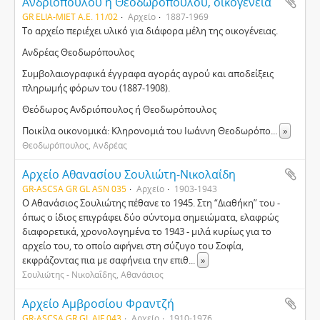
Ανδριοπούλου ή Θεοδωροπούλου, οικογένεια
GR ELIA-MIET Α.Ε. 11/02
Αρχείο
1887-1969
Το αρχείο περιέχει υλικό για διάφορα μέλη της οικογένειας.
Ανδρέας Θεοδωρόπουλος
Συμβολαιογραφικά έγγραφα αγοράς αγρού και αποδείξεις
πληρωμής φόρων του (1887-1908).
Θεόδωρος Ανδριόπουλος ή Θεοδωρόπουλος
Ποικίλα οικονομικά: Κληρονομιά του Ιωάννη Θεοδωρόπο
...
»
Θεοδωρόπουλος, Ανδρέας
Αρχείο Αθανασίου Σουλιώτη-Νικολαΐδη
GR-ASCSA GR GL ASN 035
Αρχείο
1903-1943
Ο Αθανάσιος Σουλιώτης πέθανε το 1945. Στη “Διαθήκη” του -
όπως ο ίδιος επιγράφει δύο σύντομα σημειώματα, ελαφρώς
διαφορετικά, χρονολογημένα το 1943 - μιλά κυρίως για το
αρχείο του, το οποίο αφήνει στη σύζυγο του Σοφία,
εκφράζοντας πια με σαφήνεια την επιθ
...
»
Σουλιώτης - Νικολαΐδης, Αθανάσιος
Αρχείο Αμβροσίου Φραντζή
GR-ASCSA GR GL AIF 043
Αρχείο
1910-1976