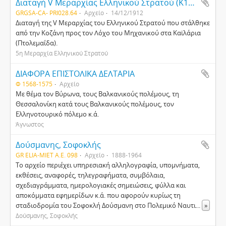
Διαταγή V Μεραρχίας Ελληνικού Στρατού (Κ120β)
GRGSA-CA- PRI028.64
Αρχείο
14/12/1912
Διαταγή της V Μεραρχίας του Ελληνικού Στρατού που στάλθηκε
από την Κοζάνη προς τον Λόχο του Μηχανικού στα Καϊλάρια
(Πτολεμαΐδα).
5η Μεραρχία Ελληνικού Στρατού
ΔΙΑΦΟΡΑ ΕΠΙΣΤΟΛΙΚΑ ΔΕΛΤΑΡΙΑ
Φ 1568-1575
Αρχείο
Με θέμα τον Βύρωνα, τους Βαλκανικούς πολέμους, τη
Θεσσαλονίκη κατά τους Βαλκανικούς πολέμους, τον
Ελληνοτουρικό πόλεμο κ.ά.
Άγνωστος
Δούσμανης, Σοφοκλής
GR ELIA-MIET Α.Ε. 098
Αρχείο
1888-1964
Το αρχείο περιέχει υπηρεσιακή αλληλογραφία, υπομνήματα,
εκθέσεις, αναφορές, τηλεγραφήματα, συμβόλαια,
σχεδιαγράμματα, ημερολογιακές σημειώσεις, φύλλα και
αποκόμματα εφημερίδων κ.ά. που αφορούν κυρίως τη
σταδιοδρομία του Σοφοκλή Δούσμανη στο Πολεμικό Ναυτι
...
»
Δούσμανης, Σοφοκλής