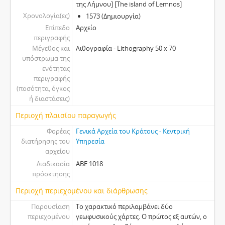
της Λήμνου] [The island of Lemnos]
Χρονολογία(ες)
1573 (Δημιουργία)
Επίπεδο
Αρχείο
περιγραφής
Μέγεθος και
Λιθογραφία - Lithography 50 x 70
υπόστρωμα της
ενότητας
περιγραφής
(ποσότητα, όγκος
ή διαστάσεις)
Περιοχή πλαισίου παραγωγής
Φορέας
Γενικά Αρχεία του Κράτους - Κεντρική
διατήρησης του
Υπηρεσία
αρχείου
Διαδικασία
ABE 1018
πρόσκτησης
Περιοχή περιεχομένου και διάρθρωσης
Παρουσίαση
Το χαρακτικό περιλαμβάνει δύο
περιεχομένου
γεωφυσικούς χάρτες. Ο πρώτος εξ αυτών, ο