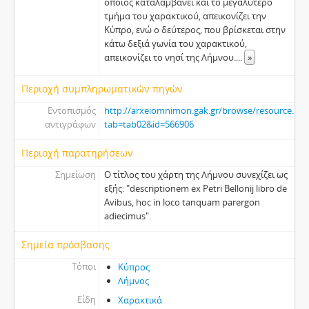
οποίος καταλαμβάνει και το μεγαλύτερο
τμήμα του χαρακτικού, απεικονίζει την
Κύπρο, ενώ ο δεύτερος, που βρίσκεται στην
κάτω δεξιά γωνία του χαρακτικού,
απεικονίζει το νησί της Λήμνου.
...
»
Περιοχή συμπληρωματικών πηγών
Εντοπισμός
http://arxeiomnimon.gak.gr/browse/resource.htm
αντιγράφων
tab=tab02&id=566906
Περιοχή παρατηρήσεων
Σημείωση
Ο τίτλος του χάρτη της Λήμνου συνεχίζει ως
εξής: "descriptionem ex Petri Bellonij libro de
Avibus, hoc in loco tanquam parergon
adiecimus".
Σημεία πρόσβασης
Τόποι
Κύπρος
Λήμνος
Είδη
Χαρακτικά