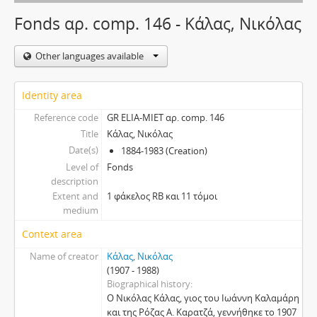
Fonds αρ. comp. 146 - Κάλας, Νικόλας
Other languages available
Identity area
Reference code
GR ELIA-MIET αρ. comp. 146
Title
Κάλας, Νικόλας
Date(s)
1884-1983 (Creation)
Level of
Fonds
description
Extent and
1 φάκελος RB και 11 τόμοι
medium
Context area
Name of creator
Κάλας, Νικόλας
(1907 - 1988)
Biographical history
Ο Νικόλας Κάλας, γιος του Ιωάννη Καλαμάρη
και της Ρόζας Α. Καρατζά, γεννήθηκε το 1907