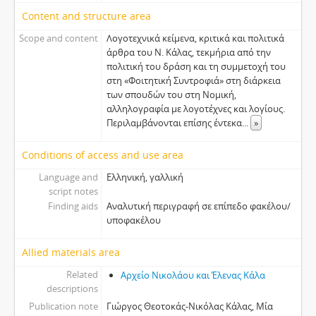
Content and structure area
Scope and content
Λογοτεχνικά κείμενα, κριτικά και πολιτικά
άρθρα του Ν. Κάλας, τεκμήρια από την
πολιτική του δράση και τη συμμετοχή του
στη «Φοιτητική Συντροφιά» στη διάρκεια
των σπουδών του στη Νομική,
αλληλογραφία με λογοτέχνες και λογίους.
Περιλαμβάνονται επίσης έντεκα
...
»
Conditions of access and use area
Language and
Ελληνική, γαλλική
script notes
Finding aids
Αναλυτική περιγραφή σε επίπεδο φακέλου/
υποφακέλου
Allied materials area
Related
Αρχείο Νικολάoυ και Έλενας Κάλα
descriptions
Publication note
Γιώργος Θεοτοκάς-Νικόλας Κάλας, Μία