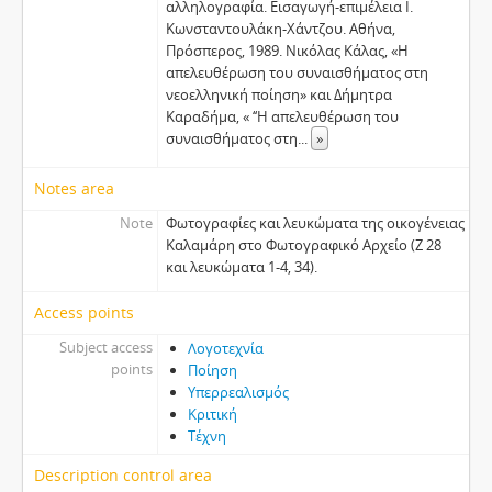
αλληλογραφία. Εισαγωγή-επιμέλεια Ι.
Κωνσταντουλάκη-Χάντζου. Αθήνα,
Πρόσπερος, 1989. Νικόλας Κάλας, «Η
απελευθέρωση του συναισθήματος στη
νεοελληνική ποίηση» και Δήμητρα
Καραδήμα, « ‘‘Η απελευθέρωση του
συναισθήματος στη
...
»
Notes area
Note
Φωτογραφίες και λευκώματα της οικογένειας
Καλαμάρη στο Φωτογραφικό Αρχείο (Ζ 28
και λευκώματα 1-4, 34).
Access points
Subject access
Λογοτεχνία
points
Ποίηση
Υπερρεαλισμός
Κριτική
Τέχνη
Description control area