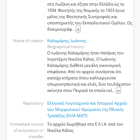
στη Λωζάνη και έζησε στην Ελλάδα ώς το
1934. Φοιτητής της Νομικής το 1923 έγινε
μέλος της Φοιτητικής Συντροφιάς και
υποστηρικτής του Εκπαιδευτικού Ομίλου. Ως
δοκιμιογράφ
...
»
Name of creator
Καλαμάρης, Ιωάννης
Biographical history
Ο Ιωάννης Καλαμάρης ήταν πατέρας του
λογοτέχνη Νικόλα Κάλας. Ο Ιωάννης
Καλαμάρης διέθετε μεγάλη οικονομική
επιφάνεια. Από το αρχείο συνάγεται ότι
κατείχε κτήματα όπου καλλιεργούσε
οπωροκηπευτικά και ελιές, δύο τουλάχιστον
ακίνητα στον Πειραιά τα οποία νοί
...
»
Repository
Ελληνικό Λογοτεχνικό και Ιστορικό Αρχείο
του Μορφωτικού Ιδρύματος της Εθνικής
Τραπέζης (ΕΛΙΑ-ΜΙΕΤ)
Immediate source
Το αρχείο δωρήθηκε στο Ε.Λ.Ι.Α. από τον
of acquisition or
Νικόλα Κάλας.
transfer