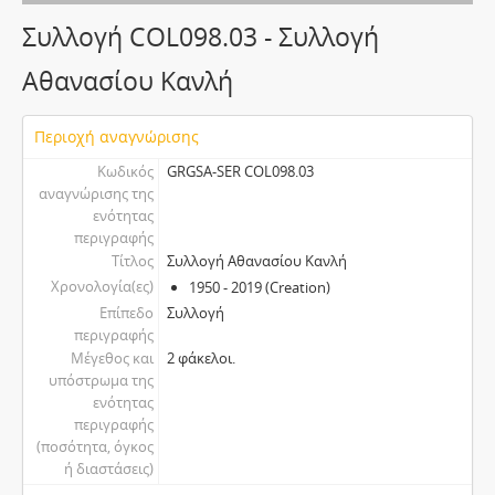
Συλλογή COL098.03 - Συλλογή
Αθανασίου Κανλή
Περιοχή αναγνώρισης
Κωδικός
GRGSA-SER COL098.03
αναγνώρισης της
ενότητας
περιγραφής
Τίτλος
Συλλογή Αθανασίου Κανλή
Χρονολογία(ες)
1950 - 2019 (Creation)
Επίπεδο
Συλλογή
περιγραφής
Μέγεθος και
2 φάκελοι.
υπόστρωμα της
ενότητας
περιγραφής
(ποσότητα, όγκος
ή διαστάσεις)