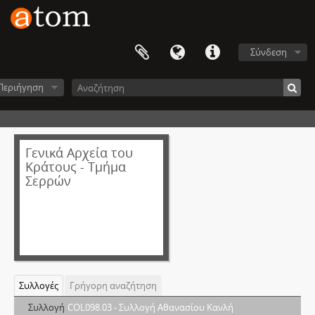
Σύνδεση
Περιήγηση
Γενικά Αρχεία του
Κράτους - Τμήμα
Σερρών
Συλλογές
Γρήγορη αναζήτηση
Συλλογή
COL098.03 - Συλλογή Αθανασίου Κανλή