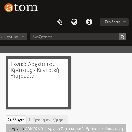
Σύνδεση
Περιήγηση
Γενικά Αρχεία του
Κράτους - Κεντρική
Υπηρεσία
Συλλογές
Γρήγορη αναζήτηση
Αρχείο
ADM026.01 - Αρχείο Πατριωτικού Ιδρύματος Κοινωνικής Πρόνοιας και Αντίληψης (Π.Ι.Κ.Π.Α.)