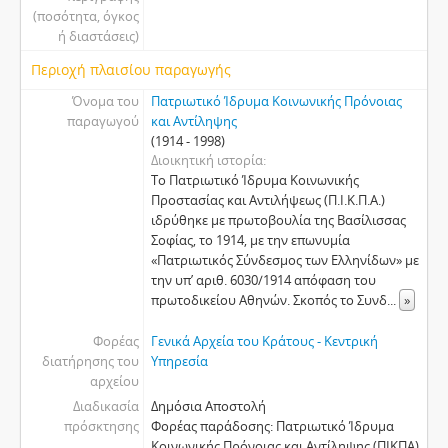
(ποσότητα, όγκος
ή διαστάσεις)
Περιοχή πλαισίου παραγωγής
Όνομα του
Πατριωτικό Ίδρυμα Κοινωνικής Πρόνοιας
παραγωγού
και Αντίληψης
(1914 - 1998)
Διοικητική ιστορία
Το Πατριωτικό Ίδρυμα Κοινωνικής
Προστασίας και Αντιλήψεως (Π.Ι.Κ.Π.Α.)
ιδρύθηκε με πρωτοβουλία της Βασίλισσας
Σοφίας, το 1914, με την επωνυμία
«Πατριωτικός Σύνδεσμος των Ελληνίδων» με
την υπ’ αριθ. 6030/1914 απόφαση του
πρωτοδικείου Αθηνών. Σκοπός το Συνδ
...
»
Φορέας
Γενικά Αρχεία του Κράτους - Κεντρική
διατήρησης του
Υπηρεσία
αρχείου
Διαδικασία
Δημόσια Αποστολή
πρόσκτησης
Φορέας παράδοσης: Πατριωτικό Ίδρυμα
Κοινωνικής Πρόνοιας και Αντίληψης (ΠΙΚΠΑ),