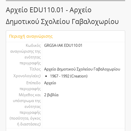
Αρχείο EDU110.01 - Αρχείο
Δημοτικού Σχολείου Γαβαλοχωρίου
Περιοχή αναγνώρισης
Κωδικός
GRGSA-IAK EDU110.01
αναγνώρισης της
ενότητας
περιγραφής
Τίτλος
Αρχείο Δημοτικού Σχολείου Γαβαλοχωρίου
Χρονολογία(ες)
1967 - 1992 (Creation)
Επίπεδο
Αρχείο
περιγραφής
Μέγεθος και
2 βιβλία
υπόστρωμα της
ενότητας
περιγραφής
(ποσότητα, όγκος
ή διαστάσεις)