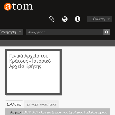
Σύνδεση
Περιήγηση
Γενικά Αρχεία του
Κράτους - Ιστορικό
Αρχείο Κρήτης
Συλλογές
Γρήγορη αναζήτηση
Αρχείο
EDU110.01 - Αρχείο Δημοτικού Σχολείου Γαβαλοχωρίου