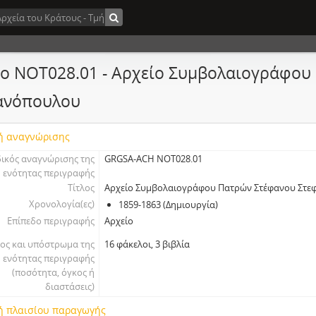
ίο NOT028.01 - Αρχείο Συμβολαιογράφου
ανόπουλου
ή αναγνώρισης
ικός αναγνώρισης της
GRGSA-ACH NOT028.01
ενότητας περιγραφής
Τίτλος
Αρχείο Συμβολαιογράφου Πατρών Στέφανου Στ
Χρονολογία(ες)
1859-1863 (Δημιουργία)
Επίπεδο περιγραφής
Αρχείο
ος και υπόστρωμα της
16 φάκελοι, 3 βιβλία
ενότητας περιγραφής
(ποσότητα, όγκος ή
διαστάσεις)
ή πλαισίου παραγωγής