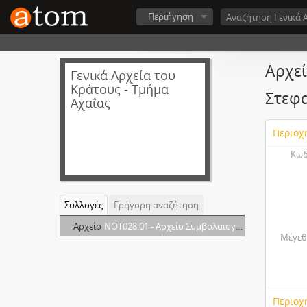
Περιήγηση
Αρχε
Γενικά Αρχεία του
Κράτους - Τμήμα
Στεφ
Αχαΐας
Περιοχ
Κωδ
Συλλογές
Γρήγορη αναζήτηση
Αρχείο
NOT028.01 - Αρχείο Συμβολαιογράφου Πατρών Στέφανου Στεφανόπουλου
Μέγεθ
Περιοχ