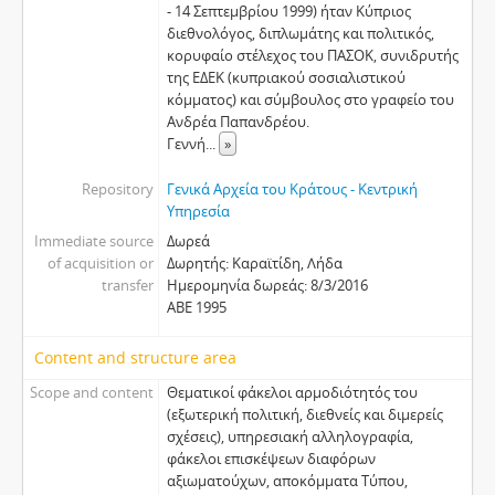
- 14 Σεπτεμβρίου 1999) ήταν Κύπριος
διεθνολόγος, διπλωμάτης και πολιτικός,
κορυφαίο στέλεχος του ΠΑΣΟΚ, συνιδρυτής
της ΕΔΕΚ (κυπριακού σοσιαλιστικού
κόμματος) και σύμβουλος στο γραφείο του
Ανδρέα Παπανδρέου.
Γεννή
...
»
Repository
Γενικά Αρχεία του Κράτους - Κεντρική
Υπηρεσία
Immediate source
Δωρεά
of acquisition or
Δωρητής: Καραϊτίδη, Λήδα
transfer
Ημερομηνία δωρεάς: 8/3/2016
ΑΒΕ 1995
Content and structure area
Scope and content
Θεματικοί φάκελοι αρμοδιότητός του
(εξωτερική πολιτική, διεθνείς και διμερείς
σχέσεις), υπηρεσιακή αλληλογραφία,
φάκελοι επισκέψεων διαφόρων
αξιωματούχων, αποκόμματα Τύπου,