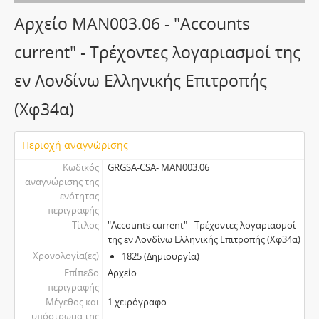
Αρχείο MAN003.06 - "Accounts
current" - Τρέχοντες λογαριασμοί της
εν Λονδίνω Ελληνικής Επιτροπής
(Χφ34α)
Περιοχή αναγνώρισης
Κωδικός
GRGSA-CSA- MAN003.06
αναγνώρισης της
ενότητας
περιγραφής
Τίτλος
"Accounts current" - Τρέχοντες λογαριασμοί
της εν Λονδίνω Ελληνικής Επιτροπής (Χφ34α)
Χρονολογία(ες)
1825 (Δημιουργία)
Επίπεδο
Αρχείο
περιγραφής
Μέγεθος και
1 χειρόγραφο
υπόστρωμα της