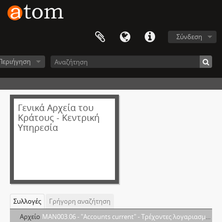
Σύνδεση
Περιήγηση
Γενικά Αρχεία του
Κράτους - Κεντρική
Υπηρεσία
Συλλογές
Γρήγορη αναζήτηση
Αρχείο
MAN003.06 - "Accounts current" - Τρέχοντες λογαριασμοί της εν Λονδίνω Ελληνικής Επιτροπής (Χφ34α)