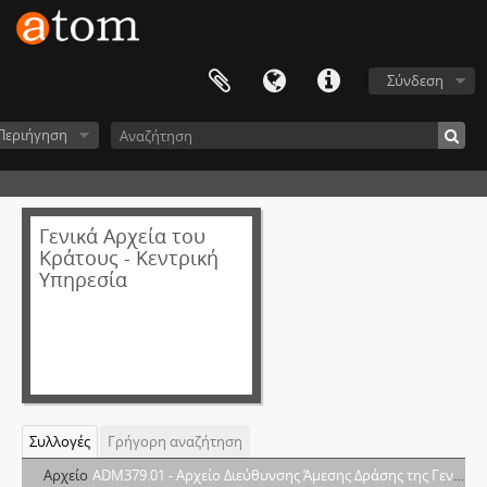
Σύνδεση
Περιήγηση
Γενικά Αρχεία του
Κράτους - Κεντρική
Υπηρεσία
Συλλογές
Γρήγορη αναζήτηση
Αρχείο
ADM379.01 - Αρχείο Διεύθυνσης Άμεσης Δράσης της Γενικής Αστυνομικής Διεύθυνσης Αττικής (ΓΑΔΑ)