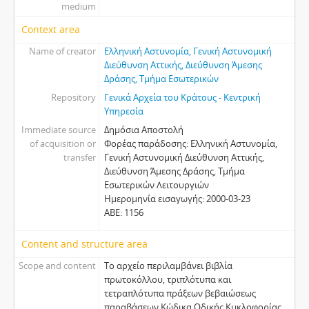
medium
Context area
Name of creator
Ελληνική Αστυνομία, Γενική Αστυνομική
Διεύθυνση Αττικής, Διεύθυνση Άμεσης
Δράσης, Τμήμα Εσωτερικών
Repository
Γενικά Αρχεία του Κράτους - Κεντρική
Υπηρεσία
Immediate source
Δημόσια Αποστολή
of acquisition or
Φορέας παράδοσης: Ελληνική Αστυνομία,
transfer
Γενική Αστυνομική Διεύθυνση Αττικής,
Διεύθυνση Άμεσης Δράσης, Τμήμα
Εσωτερικών Λειτουργιών
Ημερομηνία εισαγωγής: 2000-03-23
ΑΒΕ: 1156
Content and structure area
Scope and content
Το αρχείο περιλαμβάνει βιβλία
πρωτοκόλλου, τριπλότυπα και
τετραπλότυπα πράξεων βεβαιώσεως
παραβάσεων Κώδικα Οδικής Κυκλοφορίας