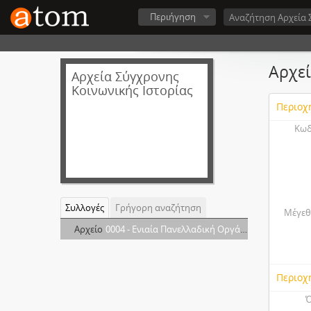
Περιήγηση
Αρχεί
Αρχεία Σύγχρονης
Κοινωνικής Ιστορίας
Περιοχ
Κωδ
Συλλογές
Γρήγορη αναζήτηση
Μέγεθ
Αρχείο
0004 - Ενιαία Πανελλαδική Οργάνωση Νέων (ΕΠΟΝ)
Περιοχ
Ό