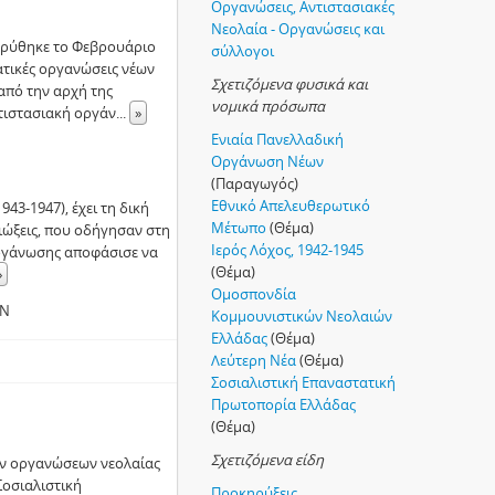
Οργανώσεις, Αντιστασιακές
Νεολαία - Οργανώσεις και
δρύθηκε το Φεβρουάριο
σύλλογοι
ατικές οργανώσεις νέων
Σχετιζόμενα φυσικά και
από την αρχή της
νομικά πρόσωπα
τιστασιακή οργάν
...
»
Ενιαία Πανελλαδική
Οργάνωση Νέων
(Παραγωγός)
Εθνικό Απελευθερωτικό
43-1947), έχει τη δική
Μέτωπο
(Θέμα)
διώξεις, που οδήγησαν στη
Ιερός Λόχος, 1942-1945
οργάνωσης αποφάσισε να
(Θέμα)
»
Ομοσπονδία
ΟΝ
Κομμουνιστικών Νεολαιών
Ελλάδας
(Θέμα)
Λεύτερη Νέα
(Θέμα)
Σοσιαλιστική Επαναστατική
Πρωτοπορία Ελλάδας
(Θέμα)
Σχετιζόμενα είδη
ών οργανώσεων νεολαίας
Σοσιαλιστική
Προκηρύξεις