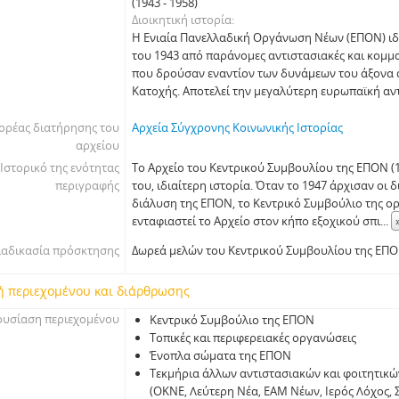
(1943 - 1958)
Διοικητική ιστορία
Η Ενιαία Πανελλαδική Οργάνωση Νέων (ΕΠΟΝ) ι
του 1943 από παράνοµες αντιστασιακές και κοµµ
που δρούσαν εναντίον των δυνάµεων του άξονα 
Κατοχής. Αποτελεί την µεγαλύτερη ευρωπαϊκή αν
ορέας διατήρησης του
Αρχεία Σύγχρονης Κοινωνικής Ιστορίας
αρχείου
Ιστορικό της ενότητας
Το Αρχείο του Κεντρικού Συµβουλίου της ΕΠΟΝ (19
περιγραφής
του, ιδιαίτερη ιστορία. Όταν το 1947 άρχισαν οι 
διάλυση της ΕΠΟΝ, το Κεντρικό Συµβούλιο της 
ενταφιαστεί το Αρχείο στον κήπο εξοχικού σπι
...
ιαδικασία πρόσκτησης
Δωρεά µελών του Κεντρικού Συµβουλίου της ΕΠ
ή περιεχομένου και διάρθρωσης
υσίαση περιεχομένου
Κεντρικό Συµβούλιο της ΕΠΟΝ
Τοπικές και περιφερειακές οργανώσεις
Ένοπλα σώµατα της ΕΠΟΝ
Τεκµήρια άλλων αντιστασιακών και φοιτητικ
(ΟΚΝΕ, Λεύτερη Νέα, ΕΑΜ Νέων, Ιερός Λόχος, 