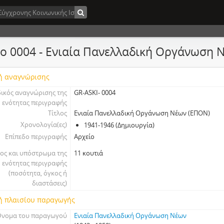
ο 0004 - Ενιαία Πανελλαδική Οργάνωση 
ή αναγνώρισης
ικός αναγνώρισης της
GR-ASKI- 0004
ενότητας περιγραφής
Τίτλος
Ενιαία Πανελλαδική Οργάνωση Νέων (ΕΠΟΝ)
Χρονολογία(ες)
1941-1946 (Δημιουργία)
Επίπεδο περιγραφής
Αρχείο
ος και υπόστρωμα της
11 κουτιά
ενότητας περιγραφής
(ποσότητα, όγκος ή
διαστάσεις)
ή πλαισίου παραγωγής
νομα του παραγωγού
Ενιαία Πανελλαδική Οργάνωση Νέων