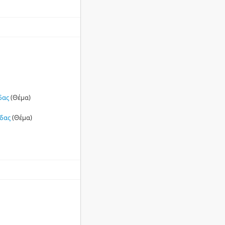
δας
(Θέμα)
άδας
(Θέμα)