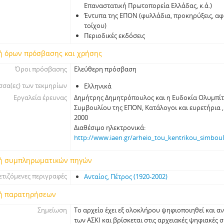
Επαναστατική Πρωτοπορεία Ελλάδας, κ.ά.)
Έντυπα της ΕΠΟΝ (φυλλάδια, προκηρύξεις, αφί
τοίχου)
Περιοδικές εκδόσεις
ή όρων πρόσβασης και χρήσης
Όροι πρόσβασης
Ελεύθερη πρόσβαση
σα(ες) των τεκμηρίων
Ελληνικά
Εργαλεία έρευνας
Δηµήτρης Δηµητρόπουλος και η Ευδοκία Ολυµπίτ
Συµβουλίου της ΕΠΟΝ, Κατάλογοι και ευρετήρια , 
2000
Διαθέσιμο ηλεκτρονικά:
http://www.iaen.gr/arheio_tou_kentrikou_simboul
ή συμπληρωματικών πηγών
ετιζόμενες περιγραφές
Ανταίος, Πέτρος (1920-2002)
ή παρατηρήσεων
Σημείωση
Το αρχείο έχει εξ ολοκλήρου ψηφιοποιηθεί και α
των ΑΣΚΙ και βρίσκεται στις αρχειακές ψηφιακές