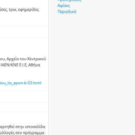
Αφίσες
σες, τρικ, εφηµερίδες
Περιοδικά
ου, Αρχείο του Κεντρικού
ΙΑΕΝ/ΚΝΕ Ε.Ι.Ε, Αθήνα
iou_tis_epon-b-53.html
ναρτηθεί στην ιστοσελίδα
 συλλογές στο πρόγραµµα