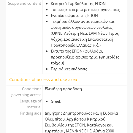
Scope and content
Κεντρικό Συµβούλιο της ΕΠΟΝ
Τοπικές και περιφερειακές οργανώσεις
Ένοπλα σώµατα της ΕΠΟΝ
Τεκµήρια άλλων αντιστασιακών και
φοιτητικών οργανώσεων νεολαίας
(ΟΚΝΕ, Λεύτερη Νέα, ΕΑΜ Νέων, Ιερός
Λόχος, Σοσιαλιστική Επαναστατική
Πρωτοπορεία Ελλάδας, κ.ά.)
Έντυπα της ΕΠΟΝ (φυλλάδια,
προκηρύξεις, αφίσες, τρικ, εφηµερίδες
τοίχου)
Περιοδικές εκδόσεις
Conditions of access and use area
Conditions
Ελεύθερη πρόσβαση
governing access
Language of
Greek
material
Finding aids
Δηµήτρης Δηµητρόπουλος και η Ευδοκία
Ολυµπίτου, Αρχείο του Κεντρικού
Συµβουλίου της ΕΠΟΝ, Κατάλογοι και
ευρετήρια , ΙΑΕΝ/ΚΝΕ Ε.Ι.Ε, Αθήνα 2000