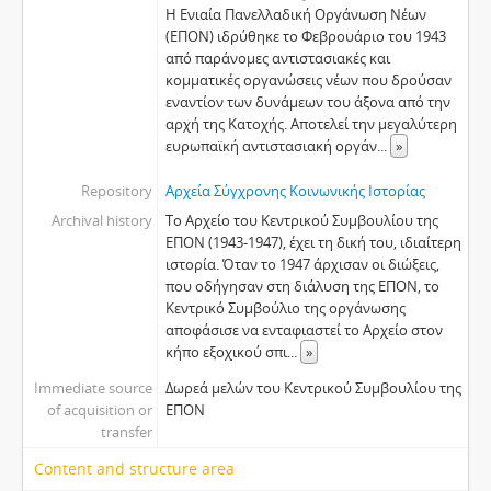
Η Ενιαία Πανελλαδική Οργάνωση Νέων
(ΕΠΟΝ) ιδρύθηκε το Φεβρουάριο του 1943
από παράνοµες αντιστασιακές και
κοµµατικές οργανώσεις νέων που δρούσαν
εναντίον των δυνάµεων του άξονα από την
αρχή της Κατοχής. Αποτελεί την µεγαλύτερη
ευρωπαϊκή αντιστασιακή οργάν
...
»
Repository
Αρχεία Σύγχρονης Κοινωνικής Ιστορίας
Archival history
Το Αρχείο του Κεντρικού Συµβουλίου της
ΕΠΟΝ (1943-1947), έχει τη δική του, ιδιαίτερη
ιστορία. Όταν το 1947 άρχισαν οι διώξεις,
που οδήγησαν στη διάλυση της ΕΠΟΝ, το
Κεντρικό Συµβούλιο της οργάνωσης
αποφάσισε να ενταφιαστεί το Αρχείο στον
κήπο εξοχικού σπι
...
»
Immediate source
Δωρεά µελών του Κεντρικού Συµβουλίου της
of acquisition or
ΕΠΟΝ
transfer
Content and structure area