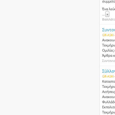
συμμετο
Ένα λεύ
...
»
Βασιλάτο
Συντο
GR-ASKI-
Ανακοιν
Τεκµήρι
Οµιλίες
Άρθρα κ
Συντονι
Σύλλο
GR-ASKI-
Καταστα
Τεκµήρι
Αιτήσει
Ανακοιν
Φυλλάδι
Εκπολιτ
Τεκµήρι