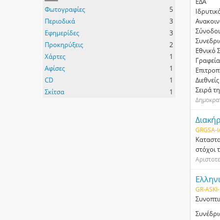
ΕΔΑ
Φωτογραφίες
5
Ιδρυτικ
Περιοδικά
3
Ανακοιν
Σύνοδοι
Εφημερίδες
3
Συνεδρι
Προκηρύξεις
2
Εθνικό 
Χάρτες
1
Γραφεία
Αφίσες
1
Επιτροπ
CD
1
Διεθνεί
Σειρά τη
Σκίτσα
1
Δηµοκρα
Διακή
GRGSA-I
Καταστα
στόχοι 
Αριστοτε
Ελλην
GR-ASKI-
Συνοπτι
Συνέδρι