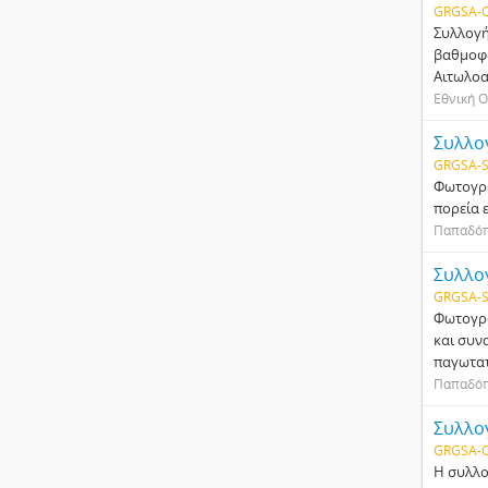
GRGSA-C
Συλλογή
βαθμοφό
Αιτωλοα
Εθνική Ο
Συλλο
GRGSA-S
Φωτογρα
πορεία 
Παπαδόπ
Συλλο
GRGSA-S
Φωτογρα
και συν
παγωτατ
Παπαδόπ
Συλλο
GRGSA-C
Η συλλο