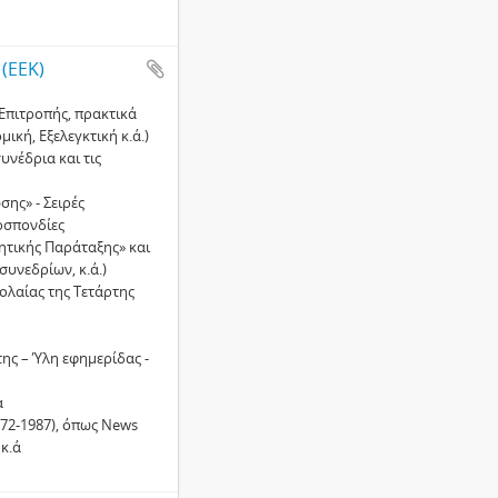
(ΕΕΚ)
 Επιτροπής, πρακτικά
ική, Εξελεγκτική κ.ά.)
υνέδρια και τις
ης» - Σειρές
οσπονδίες
ητικής Παράταξης» και
συνεδρίων, κ.ά.)
ολαίας της Τετάρτης
ης – Ύλη εφηµερίδας -
α
72-1987), όπως News
 κ.ά