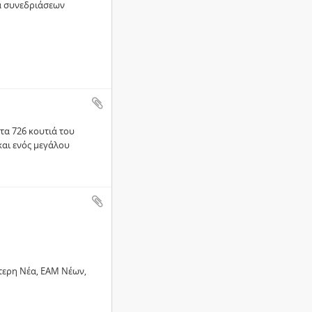
κά συνεδριάσεων
τα 726 κουτιά του
και ενός µεγάλου
τερη Νέα, ΕΑΜ Νέων,