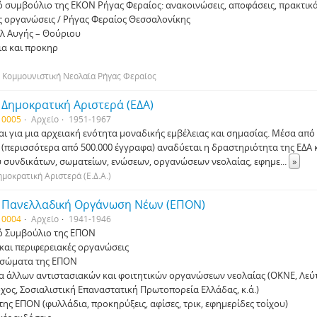
ό συµβούλιο της ΕΚΟΝ Ρήγας Φεραίος: ανακοινώσεις, αποφάσεις, πρακτι
ς οργανώσεις / Ρήγας Φεραίος Θεσσαλονίκης
λ Αυγής – Θούριου
α και προκηρ
 Κοµµουνιστική Νεολαία Ρήγας Φεραίος
 Δηµοκρατική Αριστερά (ΕΔΑ)
 0005
Αρχείο
1951-1967
αι για µια αρχειακή ενότητα µοναδικής εµβέλειας και σηµασίας. Μέσα από 
 (περισσότερα από 500.000 έγγραφα) αναδύεται η δραστηριότητα της ΕΔΑ 
 συνδικάτων, σωµατείων, ενώσεων, οργανώσεων νεολαίας, εφηµε
...
»
ηµοκρατική Αριστερά (Ε.Δ.Α.)
α Πανελλαδική Οργάνωση Νέων (ΕΠΟΝ)
 0004
Αρχείο
1941-1946
ό Συµβούλιο της ΕΠΟΝ
 και περιφερειακές οργανώσεις
 σώµατα της ΕΠΟΝ
α άλλων αντιστασιακών και φοιτητικών οργανώσεων νεολαίας (ΟΚΝΕ, Λεύ
όχος, Σοσιαλιστική Επαναστατική Πρωτοπορεία Ελλάδας, κ.ά.)
της ΕΠΟΝ (φυλλάδια, προκηρύξεις, αφίσες, τρικ, εφηµερίδες τοίχου)