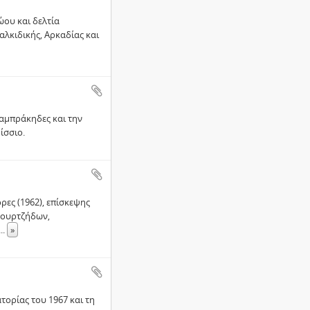
ώου και δελτία
λκιδικής, Αρκαδίας και
Λαμπράκηδες και την
ίσσιο.
ες (1962), επίσκεψης
λουρτζήδων,
...
»
τορίας του 1967 και τη