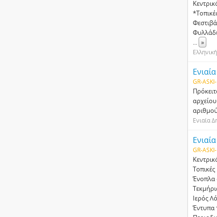
Κεντρικ
*Τοπικέ
Φεστιβά
Φυλλάδι
...
»
Ελληνική
Ενιαία
GR-ASKI-
Πρόκειτ
αρχείου
αριθµού
Ενιαία Δ
Ενιαί
GR-ASKI-
Κεντρικ
Τοπικές
Ένοπλα
Τεκµήρι
Ιερός Λ
Έντυπα 