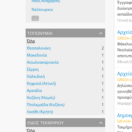
Νέος Ανάχαρσις
Έγγραφα
διοίκησ
Νεότουρκοι
εκπαίδε
...
Γενική Δ
τοπωνύμια
Αρχείο
GRGSA-C
ΌΛα
Φάκελοι
Θεσσαλονίκη
2
Νεολαία
Μακεδονία
1
αποτυπώ
Εθνική Ο
Αιτωλοακαρνανία
1
Σέρρες
1
Αρχεί
Χαλκιδική
1
GRGSA-
Κηφισιά (Αττική)
1
Δηλώσει
Αρκαδία
1
γεννηθέ
προσφύγ
Κοζάνη (Νομός)
1
Νομαρχί
Πτολεμαΐδα (Κοζάνη)
1
Λασίθι (Κρήτη)
1
Δηµοκ
είδος τεκμηρίου
GR-ASKI-
Τεκµήρι
ΌΛα