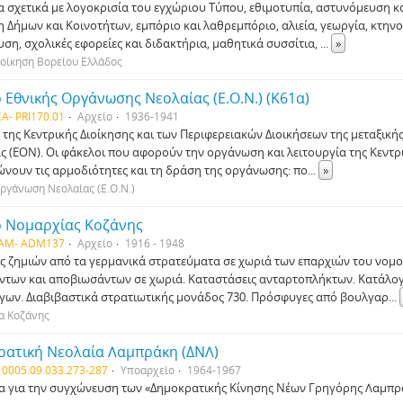
 σχετικά με λογοκρισία του εγχώριου Τύπου, εθιμοτυπία, αστυνόμευση 
η Δήμων και Κοινοτήτων, εμπόριο και λαθρεμπόριο, αλιεία, γεωργία, κτην
υση, σχολικές εφορείες και διδακτήρια, μαθητικά συσσίτια,
...
»
ιοίκηση Βορείου Ελλάδος
 Εθνικής Οργάνωσης Νεολαίας (Ε.Ο.Ν.) (Κ61α)
A- PRI170.01
Αρχείο
1936-1941
 της Κεντρικής Διοίκησης και των Περιφερειακών Διοικήσεων της μεταξικ
ς (ΕΟΝ). Οι φάκελοι που αφορούν την οργάνωση και λειτουργία της Κεντρ
νουν τις αρμοδιότητες και τη δράση της οργάνωσης: πο
...
»
ργάνωση Νεολαίας (Ε.Ο.Ν.)
ο Νομαρχίας Κοζάνης
IAM- ADM137
Αρχείο
1916 - 1948
ς ζημιών από τα γερμανικά στρατεύματα σε χωριά των επαρχιών του νομο
ντων και αποβιωσάντων σε χωριά. Καταστάσεις ανταρτοπλήκτων. Κατάλο
ων. Διαβιβαστικά στρατιωτικής μονάδος 730. Πρόσφυγες από βουλγαρ
...
α Κοζάνης
ρατική Νεολαία Λαµπράκη (ΔΝΛ)
 0005.09.033.273-287
Υποαρχείο
1964-1967
α για την συγχώνευση των «Δηµοκρατικής Κίνησης Νέων Γρηγόρης Λαµπρά