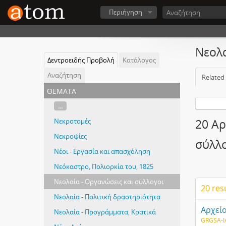
Περιήγηση
Νεολα
Δεντροειδής Προβολή
Κατάλογος
Αναζήτηση
Related
θέματα
...
Νεκροτομές
20 Αρ
Νεκροψίες
σύλλ
Νέοι - Εργασία και απασχόληση
Νεόκαστρο, Πολιορκία του, 1825
Νεολαία - Οργανώσεις και σύλλογοι
20 res
Νεολαία - Πολιτική δραστηριότητα
Αρχείο
Νεολαία - Προγράμματα, Κρατικά
GRGSA-