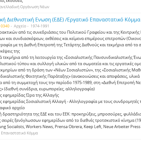
κές εκδόσεις
Πανελλαδική Οργάνωση Νέων
κή ∆ιεθνιστική Ενωση (Ε∆Ε) /Εργατικό Επαναστατικό Κόµµα 
 0340
Αρχείο
1974-1991
πρακτικών από τις συνεδριάσεις του Πολιτικού Γραφείου και της Κεντρικής
ων και συνδιασκέψεων, εκθέσεις και κείµενα επιµέρους επιτροπών (Οικονοµ
ραφία µε τη ∆ιεθνή Επιτροπή της Τετάρτης ∆ιεθνούς και τεκµήρια από τα σ
κέψεις της
ά τεκµήρια από τη λειτουργία της «Σοσιαλιστικής Πανσυνδικαλιστικής Ένωσ
λιστικού τύπου και συλλογή υλικών από τα σωµατεία και τις εργατικές οµ
τεκµηρίων από τη δράση των «Νέων Σοσιαλιστών», της «Σοσιαλιστικής Μαθ
νδικαλιστικής Φοιτητικής Παράταξης» (ανακοινώσεις και αποφάσεις, υλικά 
α από τη συµµετοχή τους την περίοδο 1975-1989, στη «∆ιεθνή Επιτροπή Νε
ς» (διεθνή συνέδρια, ευρωπορείες, αλληλογραφία)
ης εφηµερίδας Ώρα της Αλλαγής
ης εφηµερίδας Σοσιαλιστική Αλλαγή - Αλληλογραφία µε τους συνδροµητές τ
αφικό αρχείο
ή δραστηριότητα της Ε∆Ε και του ΕΕΚ: προκηρύξεις, µπροσούρες, φυλλάδι
 σειρές ξενόγλωσσων εφηµερίδων από το διεθνές τροτσκιστικό κίνηµα (19
ung Socialists, Workers News, Prensa Obrera, Keep Left, Neue Arbeiter Press
ό Επαναστατικό Κόµµα