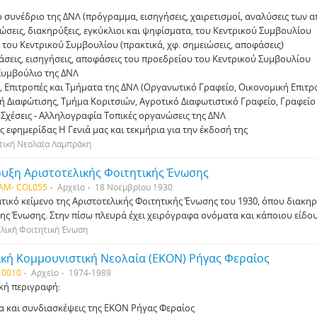
ό συνέδριο της ΔΝΛ (πρόγραµµα, εισηγήσεις, χαιρετισµοί, αναλύσεις των
ώσεις, διακηρύξεις, εγκύκλιοι και ψηφίσµατα, του Κεντρικού Συµβουλίου
 του Κεντρικού Συµβουλίου (πρακτικά, χφ. σηµειώσεις, αποφάσεις)
άσεις, εισηγήσεις, αποφάσεις του προεδρείου του Κεντρικού Συµβουλίου
Συµβούλιο της ΔΝΛ
, Επιτροπές και Τµήµατα της ΔΝΛ (Οργανωτικό Γραφείο, Οικονοµική Επιτρ
ή Διαφώτισης, Τµήµα Κοριτσιών, Αγροτικό Διαφωτιστικό Γραφείο, Γραφεί
ς Σχέσεις - Αλληλογραφία Τοπικές οργανώσεις της ΔΝΛ
ς εφηµερίδας Η Γενιά µας και τεκµήρια για την έκδοσή της
τική Νεολαία Λαµπράκη
ρυξη Αριστοτελικής Φοιτητικής Ένωσης
AM- COL055
Αρχείο
18 Νοεμβρίου 1930
τικό κείμενο της Αριστοτελικής Φοιτητικής Ένωσης του 1930, όπου διακηρρ
της Ένωσης. Στην πίσω πλευρά έχει χειρόγραφα ονόματα και κάποιου είδο
λική Φοιτητική Ένωση
ική Κοµµουνιστική Νεολαία (ΕΚΟΝ) Ρήγας Φεραίος
 0010
Αρχείο
1974-1989
κή περιγραφή:
α και συνδιασκέψεις της ΕΚΟΝ Ρήγας Φεραίος