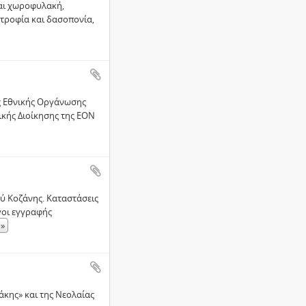
και χωροφυλακή,
οτροφία και δασοπονία,
ής Εθνικής Οργάνωσης
ικής Διοίκησης της ΕΟΝ
ύ Κοζάνης. Καταστάσεις
γοι εγγραφής
»
κης» και της Νεολαίας