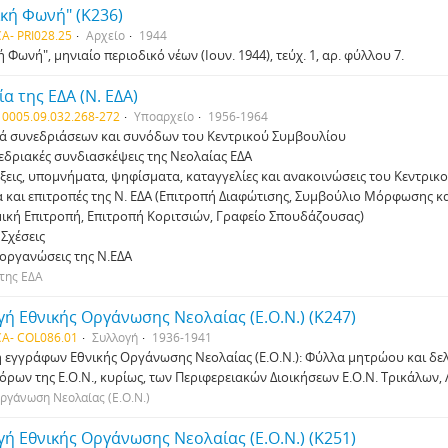
κή Φωνή" (Κ236)
A- PRI028.25
Αρχείο
1944
 Φωνή", μηνιαίο περιοδικό νέων (Ιουν. 1944), τεύχ. 1, αρ. φύλλου 7.
α της ΕΔΑ (Ν. ΕΔΑ)
 0005.09.032.268-272
Υποαρχείο
1956-1964
ά συνεδριάσεων και συνόδων του Κεντρικού Συµβουλίου
δριακές συνδιασκέψεις της Νεολαίας ΕΔΑ
ξεις, υποµνήµατα, ψηφίσµατα, καταγγελίες και ανακοινώσεις του Κεντρικ
 και επιτροπές της Ν. ΕΔΑ (Επιτροπή Διαφώτισης, Συµβούλιο Μόρφωσης κα
ική Επιτροπή, Επιτροπή Κοριτσιών, Γραφείο Σπουδάζουσας)
 Σχέσεις
 οργανώσεις της Ν.ΕΔΑ
της ΕΔΑ
ή Εθνικής Οργάνωσης Νεολαίας (Ε.Ο.Ν.) (Κ247)
A- COL086.01
Συλλογή
1936-1941
 εγγράφων Εθνικής Οργάνωσης Νεολαίας (Ε.Ο.Ν.): Φύλλα μητρώου και δ
ρων της Ε.Ο.Ν., κυρίως, των Περιφερειακών Διοικήσεων Ε.Ο.Ν. Τρικάλων, 
ργάνωση Νεολαίας (Ε.Ο.Ν.)
ή Εθνικής Οργάνωσης Νεολαίας (Ε.Ο.Ν.) (Κ251)