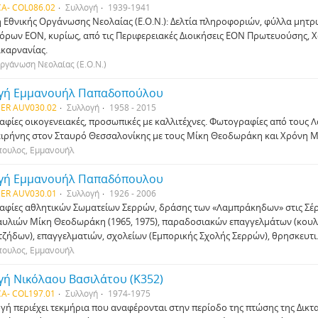
A- COL086.02
Συλλογή
1939-1941
 Εθνικής Οργάνωσης Νεολαίας (Ε.Ο.Ν.): Δελτία πληροφοριών, φύλλα μητρ
ρων ΕΟΝ, κυρίως, από τις Περιφερειακές Διοικήσεις ΕΟΝ Πρωτευούσης, Χα
καρνανίας.
ργάνωση Νεολαίας (Ε.Ο.Ν.)
γή Εμμανουήλ Παπαδοπούλου
ER AUV030.02
Συλλογή
1958 - 2015
φίες οικογενειακές, προσωπικές με καλλιτέχνες. Φωτογραφίες από τους 
ειρήνης στον Σταυρό Θεσσαλονίκης με τους Μίκη Θεοδωράκη και Χρόνη Μ
ουλος, Εμμανουήλ
γή Εμμανουήλ Παπαδόπουλου
ER AUV030.01
Συλλογή
1926 - 2006
φίες αθλητικών Σωματείων Σερρών, δράσης των «Λαμπράκηδων» στις Σέρρ
αυλιών Μίκη Θεοδωράκη (1965, 1975), παραδοσιακών επαγγελμάτων (κου
ζήδων), επαγγελματιών, σχολείων (Εμπορικής Σχολής Σερρών), θρησκευτι
ουλος, Εμμανουήλ
γή Νικόλαου Βασιλάτου (Κ352)
A- COL197.01
Συλλογή
1974-1975
γή περιέχει τεκμήρια που αναφέρονται στην περίοδο της πτώσης της Δικτα