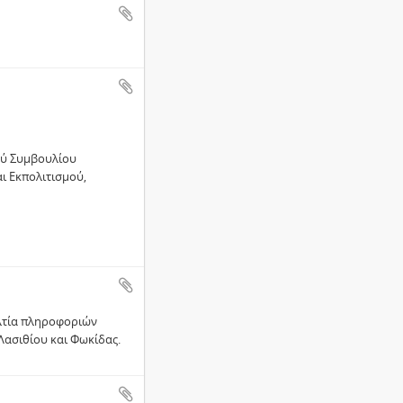
ού Συµβουλίου
ι Εκπολιτισµού,
ελτία πληροφοριών
Λασιθίου και Φωκίδας.