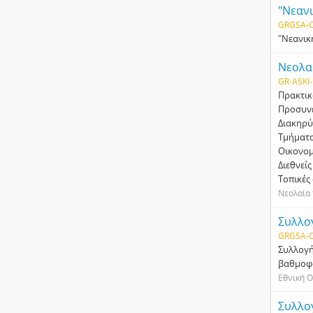
"Νεανι
GRGSA-C
"Νεανική
Νεολαί
GR-ASKI-
Πρακτικ
Προσυνε
Διακηρύ
Τµήµατα
Οικονοµ
Διεθνείς
Τοπικές
Νεολαία 
Συλλογ
GRGSA-C
Συλλογή
βαθμοφό
Εθνική Ο
Συλλογ