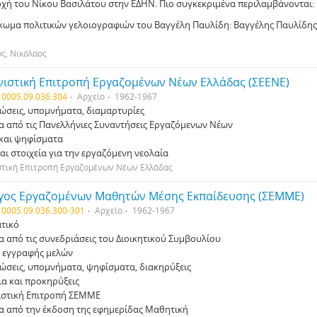
χή του Νίκου Βασιλάτου στην ΕΔΗΝ. Πιο συγκεκριμένα περιλαμβάνονται:
κωμα πολιτικών γελοιογραφιών του Βαγγέλη Παυλίδη: Βαγγέλης Παυλίδης
ς, Νικόλαος
νιστική Επιτροπή Εργαζοµένων Νέων Ελλάδας (ΣΕΕΝΕ)
 0005.09.036.304
Αρχείο
1962-1967
ώσεις, υποµνήµατα, διαµαρτυρίες
α από τις Πανελλήνιες Συναντήσεις Εργαζόµενων Νέων
 και ψηφίσµατα
αι στοιχεία για την εργαζόµενη νεολαία
στική Επιτροπή Εργαζοµένων Νέων Ελλάδας
γος Εργαζοµένων Μαθητών Μέσης Εκπαίδευσης (ΣΕΜΜΕ)
 0005.09.036.300-301
Αρχείο
1962-1967
τικό
α από τις συνεδριάσεις του Διοικητικού Συµβουλίου
ς εγγραφής µελών
ώσεις, υποµνήµατα, ψηφίσµατα, διακηρύξεις
α και προκηρύξεις
ιστική Επιτροπή ΣΕΜΜΕ
α από την έκδοση της εφηµερίδας Μαθητική