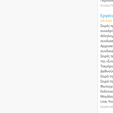
Περιοδι
Ενιαία 
Εργατι
GR-ASKI-
Σειρές 
συνεδρί
Αλληλογ
συνδιασ
Αρχειακ
συνδικα
Σειρές 
της «Συ
Τεκµήρι
∆ιεθνού
Σειρά τ
Σειρά τ
Φωτογρ
Εκδοτικ
Μεγάλες
Line, Yo
Εργατικ