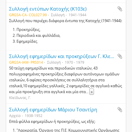
Συλλογή εντύπων Κατοχής (Κ103ε)
GRGSA-CA- COL027.99
Συλλογή
1941-1944
Συλλογή που περιέχει διάφορα έντυπα της Κατοχής (1941-1944):
Προκηρύξεις,
Περιοδικά και φυλλάδια,
Εφημερίδες.
Συλλογή εφημερίδων και προκηρύξεων Γ. Κλείδωνα
GRGSA-IAM- PRS014
Συλλογή
1970 - 1979
50 τεύχη εφημερίδων και περιοδικών ιταλικών, 43
πολυγραφημένες προκηρύξεις διαφόρων αυτόνομων ομάδων
ιταλικών, 6 αφίσες-προσκλήσεις σε συλλαλητήρια στα
ιταλικά,10 εφημερίδες γαλλικές, 2 εφημερίδες σε αγγλικά καθώς
και μία προκήρυξη στα αγγλικά και μία στα
...
»
Κλείδωνας, Γ.
Συλλογή εφημερίδων Μάριου Τσαντίρη
Αρχείο
1938-1952
Επτά φύλλα εφημερίδων ή προκηρύξεις, ως εξής:
"Λαοκρατία, Όργανο της Π.Ε. Κομμουνιστικής Οργάνωσης