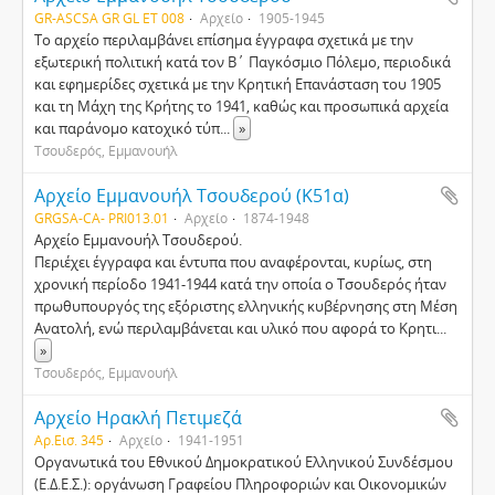
GR-ASCSA GR GL ET 008
Αρχείο
1905-1945
Το αρχείο περιλαμβάνει επίσημα έγγραφα σχετικά με την
εξωτερική πολιτική κατά τον Β΄ Παγκόσμιο Πόλεμο, περιοδικά
και εφημερίδες σχετικά με την Κρητική Επανάσταση του 1905
και τη Μάχη της Κρήτης το 1941, καθώς και προσωπικά αρχεία
και παράνομο κατοχικό τύπ
...
»
Τσουδερός, Εμμανουήλ
Αρχείο Εμμανουήλ Τσουδερού (Κ51α)
GRGSA-CA- PRI013.01
Αρχείο
1874-1948
Αρχείο Εμμανουήλ Τσουδερού.
Περιέχει έγγραφα και έντυπα που αναφέρονται, κυρίως, στη
χρονική περίοδο 1941-1944 κατά την οποία ο Τσουδερός ήταν
πρωθυπουργός της εξόριστης ελληνικής κυβέρνησης στη Μέση
Ανατολή, ενώ περιλαμβάνεται και υλικό που αφορά το Κρητι
...
»
Τσουδερός, Εμμανουήλ
Αρχείο Ηρακλή Πετιμεζά
Αρ.Εισ. 345
Αρχείο
1941-1951
Οργανωτικά του Εθνικού Δημοκρατικού Ελληνικού Συνδέσμου
(Ε.Δ.Ε.Σ.): οργάνωση Γραφείου Πληροφοριών και Οικονομικών