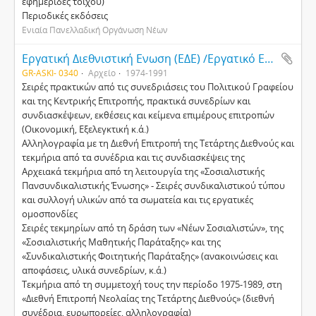
εφηµερίδες τοίχου)
Περιοδικές εκδόσεις
Ενιαία Πανελλαδική Οργάνωση Νέων
Εργατική ∆ιεθνιστική Ενωση (Ε∆Ε) /Εργατικό Επαναστατικό Κόµµα (ΕΕΚ)
GR-ASKI- 0340
Αρχείο
1974-1991
Σειρές πρακτικών από τις συνεδριάσεις του Πολιτικού Γραφείου
και της Κεντρικής Επιτροπής, πρακτικά συνεδρίων και
συνδιασκέψεων, εκθέσεις και κείµενα επιµέρους επιτροπών
(Οικονοµική, Εξελεγκτική κ.ά.)
Αλληλογραφία µε τη ∆ιεθνή Επιτροπή της Τετάρτης ∆ιεθνούς και
τεκµήρια από τα συνέδρια και τις συνδιασκέψεις της
Αρχειακά τεκµήρια από τη λειτουργία της «Σοσιαλιστικής
Πανσυνδικαλιστικής Ένωσης» - Σειρές συνδικαλιστικού τύπου
και συλλογή υλικών από τα σωµατεία και τις εργατικές
οµοσπονδίες
Σειρές τεκµηρίων από τη δράση των «Νέων Σοσιαλιστών», της
«Σοσιαλιστικής Μαθητικής Παράταξης» και της
«Συνδικαλιστικής Φοιτητικής Παράταξης» (ανακοινώσεις και
αποφάσεις, υλικά συνεδρίων, κ.ά.)
Τεκµήρια από τη συµµετοχή τους την περίοδο 1975-1989, στη
«∆ιεθνή Επιτροπή Νεολαίας της Τετάρτης ∆ιεθνούς» (διεθνή
συνέδρια, ευρωπορείες, αλληλογραφία)