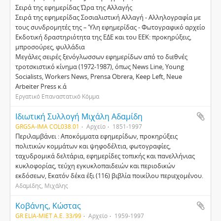
Σειρά της εφηµερίδας Ώρα της Αλλαγής
Σειρά της εφηµερίδας Σοσιαλιστική Αλλαγή - Αλληλογραφία µε
τους συνδροµητές της – Ύλη εφηµερίδας - Φωτογραφικό αρχείο
Εκδοτική δραστηριότητα της Ε∆Ε και του ΕΕΚ: προκηρύξεις,
µπροσούρες, φυλλάδια
Μεγάλες σειρές ξενόγλωσσων εφηµερίδων από το διεθνές
τροτσκιστικό κίνηµα (1972-1987), όπως News Line, Young
Socialists, Workers News, Prensa Obrera, Keep Left, Neue
Arbeiter Press κ.ά
Εργατικό Επαναστατικό Κόµµα
Ιδιωτική Συλλογή Μιχάλη Αδαμίδη
GRGSA-IMA COL038.01
Αρχείο
1851-1997
Περιλαμβάνει : Αποκόμματα εφημερίδων, προκηρύξεις
πολιτικών κομμάτων και ψηφοδέλτια, φωτογραφίες,
ταχυδρομικά δελτάρια, εφημερίδες τοπικής και πανελλήνιας
κυκλοφορίας, τεύχη εγκυκλοπαιδειών και περιοδικών
εκδόσεων, Εκατόν δέκα έξι (116) βιβλία ποικίλου περιεχομένου.
Αδαμίδης, Μιχάλης
Κοβάνης, Κώστας
GR ELIA-MIET Α.Ε. 33/99
Αρχείο
1959-1997