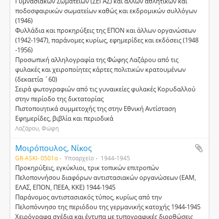
Γυµνασιακών Σωµατείων (ΣΕΓΑΣ) και άλλων αθλητικών και
ποδοσφαιρικών σωµατείων καθώς και εκδροµικών συλλόγων
(1946)
Φυλλάδια και προκηρύξεις της ΕΠΟΝ και άλλων οργανώσεων
(1942-1947), παράνοµες κυρίως, εφηµερίδες και εκδόσεις (1948
-1956)
Προσωπική αλληλογραφία της Φώφης Λαζάρου από τις
φυλακές και χειροποίητες κάρτες πολιτικών κρατουµένων
(δεκαετία ΄60)
Σειρά φωτογραφιών από τις γυναικείες φυλακές Κορυδαλλού
στην περίοδο της δικτατορίας
Πιστοποιητικά συµµετοχής της στην Εθνική Αντίσταση
Εφηµερίδες, βιβλία και περιοδικά
Λαζάρου, Φώφη
Μοιρόπουλος, Νίκος
GR-ASKI- 0501α
Υποαρχείο
1944-1945
Προκηρύξεις, εγκύκλιοι, τρικ τοπικών επιτροπών
Πελοποννήσου διαφόρων αντιστασιακών οργανώσεων (ΕΑΜ,
ΕΛΑΣ, ΕΠΟΝ, ΠΕΕΑ, ΚΚΕ) 1944-1945
Παράνοµος αντιστασιακός τύπος, κυρίως από την
Πελοπόννησο της περιόδου της γερµανικής κατοχής 1944-1945
Χειρόγραφα σχέδια και έντυπα µε τυπογραφικές διορθώσεις