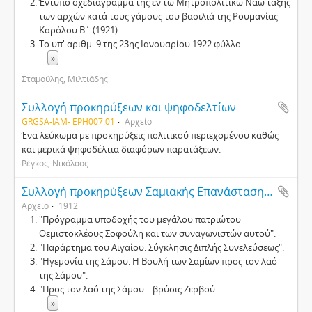
Έντυπο σχεδιάγραμμα της εν τω Μητροπολιτικώ Ναώ τάξης
των αρχών κατά τους γάμους του βασιλιά της Ρουμανίας
Καρόλου Β΄ (1921).
Το υπ' αριθμ. 9 της 23ης Ιανουαρίου 1922 φύλλο
...
»
Σταμούλης, Μιλτιάδης
Συλλογή προκηρύξεων και ψηφοδελτίων
GRGSA-IAM- EPH007.01
Αρχείο
Ένα λεύκωμα με προκηρύξεις πολιτικού περιεχομένου καθώς
και μερικά ψηφοδέλτια διαφόρων παρατάξεων.
Ρέγκος, Νικόλαος
Συλλογή προκηρύξεων Σαμιακής Επανάστασης 1912
Αρχείο
1912
"Πρόγραμμα υποδοχής του μεγάλου πατριώτου
Θεμιστοκλέους Σοφούλη και των συναγωνιστών αυτού".
"Παράρτημα του Αιγαίου. Σύγκλησις Διπλής Συνελεύσεως".
"Ηγεμονία της Σάμου. Η Βουλή των Σαμίων προς τον λαό
της Σάμου".
"Προς τον λαό της Σάμου... βρύσις Ζερβού.
...
»