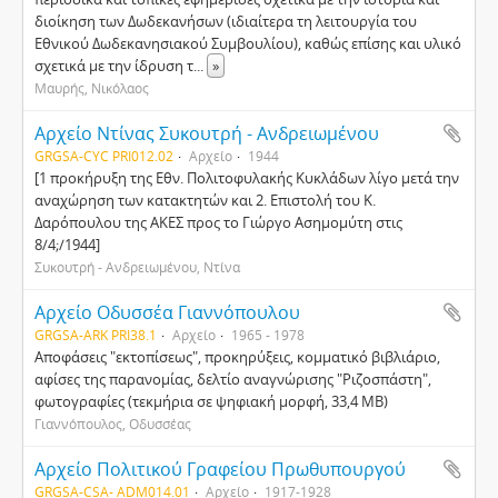
διοίκηση των Δωδεκανήσων (ιδιαίτερα τη λειτουργία του
Εθνικού Δωδεκανησιακού Συμβουλίου), καθώς επίσης και υλικό
σχετικά με την ίδρυση τ
...
»
Μαυρής, Νικόλαος
Αρχείο Ντίνας Συκουτρή - Ανδρειωμένου
GRGSA-CYC PRI012.02
Αρχείο
1944
[1 προκήρυξη της Εθν. Πολιτοφυλακής Κυκλάδων λίγο μετά την
αναχώρηση των κατακτητών και 2. Επιστολή του Κ.
Δαρόπουλου της ΑΚΕΣ προς το Γιώργο Ασημομύτη στις
8/4;/1944]
Συκουτρή - Ανδρειωμένου, Ντίνα
Αρχείο Οδυσσέα Γιαννόπουλου
GRGSA-ARK PRI38.1
Αρχείο
1965 - 1978
Αποφάσεις "εκτοπίσεως", προκηρύξεις, κομματικό βιβλιάριο,
αφίσες της παρανομίας, δελτίο αναγνώρισης "Ριζοσπάστη",
φωτογραφίες (τεκμήρια σε ψηφιακή μορφή, 33,4 MB)
Γιαννόπουλος, Οδυσσέας
Αρχείο Πολιτικού Γραφείου Πρωθυπουργού
GRGSA-CSA- ADM014.01
Αρχείο
1917-1928