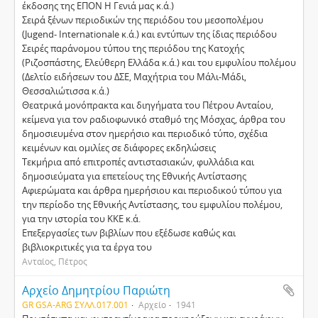
έκδοσης της ΕΠΟΝ Η Γενιά µας κ.ά.)
Σειρά ξένων περιοδικών της περιόδου του µεσοπολέµου
(Jugend- Internationale κ.ά.) και εντύπων της ίδιας περιόδου
Σειρές παράνοµου τύπου της περιόδου της Κατοχής
(Ριζοσπάστης, Ελεύθερη Ελλάδα κ.ά.) και του εµφυλίου πολέµου
(Δελτίο ειδήσεων του ΔΣΕ, Μαχήτρια του Μάλι-Μάδι,
Θεσσαλιώτισσα κ.ά.)
Θεατρικά µονόπρακτα και διηγήµατα του Πέτρου Ανταίου,
κείµενα για τον ραδιοφωνικό σταθµό της Μόσχας, άρθρα του
δηµοσιευµένα στον ηµερήσιο και περιοδικό τύπο, σχέδια
κειµένων και οµιλίες σε διάφορες εκδηλώσεις
Τεκµήρια από επιτροπές αντιστασιακών, φυλλάδια και
δηµοσιεύµατα για επετείους της Εθνικής Αντίστασης
Αφιερώµατα και άρθρα ηµερήσιου και περιοδικού τύπου για
την περίοδο της Εθνικής Αντίστασης, του εµφυλίου πολέµου,
για την ιστορία του ΚΚΕ κ.ά.
Επεξεργασίες των βιβλίων που εξέδωσε καθώς και
βιβλιοκριτικές για τα έργα του
Ανταίος, Πέτρος
Αρχείο Δημητρίου Παριώτη
GR GSA-ARG ΣΥΛΛ.017.001
Αρχείο
1941