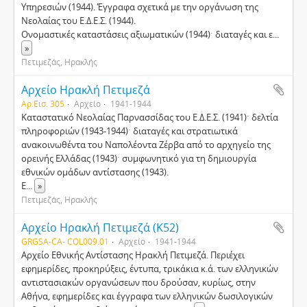
Υπηρεσιών (1944). Έγγραφα σχετικά με την οργάνωση της
Νεολαίας του Ε.Δ.Ε.Σ. (1944).
Ονομαστικές καταστάσεις αξιωματικών (1944)ˑ διαταγές και ε
...
»
Πετιμεζάς, Ηρακλής
Αρχείο Ηρακλή Πετιμεζά
Αρ.Εισ. 305
Αρχείο
1941-1944
Καταστατικό Νεολαίας Παρνασσίδας του Ε.Δ.Ε.Σ. (1941)ˑ δελτία
πληροφοριών (1943-1944)ˑ διαταγές και στρατιωτικά
ανακοινωθέντα του Ναπολέοντα Ζέρβα από το αρχηγείο της
ορεινής Ελλάδας (1943)ˑ συμφωνητικό για τη δημιουργία
εθνικών ομάδων αντίστασης (1943).
Ε
...
»
Πετιμεζάς, Ηρακλής
Αρχείο Ηρακλή Πετιμεζά (Κ52)
GRGSA-CA- COL009.01
Αρχείο
1941-1944
Αρχείο Εθνικής Αντίστασης Ηρακλή Πετιμεζά. Περιέχει
εφημερίδες, προκηρύξεις, έντυπα, τρικάκια κ.ά. των ελληνικών
αντιστασιακών οργανώσεων που δρούσαν, κυρίως, στην
Αθήνα, εφημερίδες και έγγραφα των ελληνικών δωσιλογικών