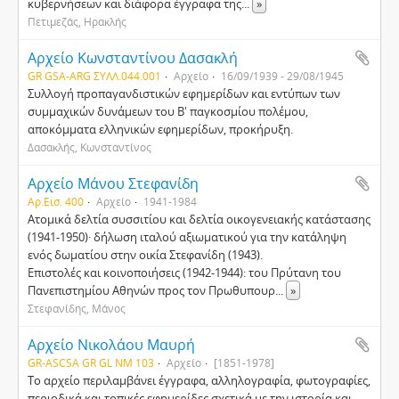
κυβερνήσεων και διάφορα έγγραφα της
...
»
Πετιμεζάς, Ηρακλής
Αρχείο Κωνσταντίνου Δασακλή
GR GSA-ARG ΣΥΛΛ.044.001
Αρχείο
16/09/1939 - 29/08/1945
Συλλογή προπαγανδιστικών εφημερίδων και εντύπων των
συμμαχικών δυνάμεων του Β' παγκοσμίου πολέμου,
αποκόμματα ελληνικών εφημερίδων, προκήρυξη.
Δασακλής, Κωνσταντίνος
Αρχείο Μάνου Στεφανίδη
Αρ.Εισ. 400
Αρχείο
1941-1984
Ατομικά δελτία συσσιτίου και δελτία οικογενειακής κατάστασης
(1941-1950)· δήλωση ιταλού αξιωματικού για την κατάληψη
ενός δωματίου στην οικία Στεφανίδη (1943).
Επιστολές και κοινοποιήσεις (1942-1944): του Πρύτανη του
Πανεπιστημίου Αθηνών προς τον Πρωθυπουρ
...
»
Στεφανίδης, Μάνος
Αρχείο Νικολάου Μαυρή
GR-ASCSA GR GL ΝΜ 103
Αρχείο
[1851-1978]
Το αρχείο περιλαμβάνει έγγραφα, αλληλογραφία, φωτογραφίες,
περιοδικά και τοπικές εφημερίδες σχετικά με την ιστορία και