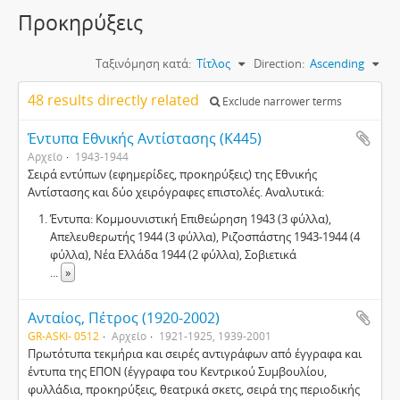
Προκηρύξεις
Ταξινόμηση κατά:
Τίτλος
Direction:
Ascending
48 results directly related
Exclude narrower terms
Έντυπα Εθνικής Αντίστασης (Κ445)
Αρχείο
1943-1944
Σειρά εντύπων (εφημερίδες, προκηρύξεις) της Εθνικής
Αντίστασης και δύο χειρόγραφες επιστολές. Αναλυτικά:
Έντυπα: Κομμουνιστική Επιθεώρηση 1943 (3 φύλλα),
Απελευθερωτής 1944 (3 φύλλα), Ριζοσπάστης 1943-1944 (4
φύλλα), Νέα Ελλάδα 1944 (2 φύλλα), Σοβιετικά
...
»
Ανταίος, Πέτρος (1920-2002)
GR-ASKI- 0512
Αρχείο
1921-1925, 1939-2001
Πρωτότυπα τεκµήρια και σειρές αντιγράφων από έγγραφα και
έντυπα της ΕΠΟΝ (έγγραφα του Κεντρικού Συµβουλίου,
φυλλάδια, προκηρύξεις, θεατρικά σκετς, σειρά της περιοδικής