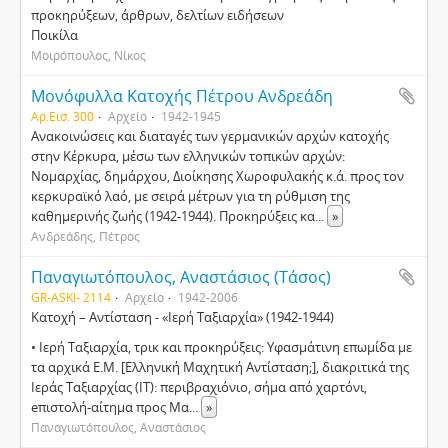
προκηρύξεων, άρθρων, δελτίων ειδήσεων
Ποικίλα
Μοιρόπουλος, Νίκος
Μονόφυλλα Κατοχής Πέτρου Ανδρεάδη
Αρ.Εισ. 300
Αρχείο
1942-1945
Ανακοινώσεις και διαταγές των γερμανικών αρχών κατοχής
στην Κέρκυρα, μέσω των ελληνικών τοπικών αρχών:
Νομαρχίας, δημάρχου, Διοίκησης Χωροφυλακής κ.ά. προς τον
κερκυραϊκό λαό, με σειρά μέτρων για τη ρύθμιση της
καθημερινής ζωής (1942-1944). Προκηρύξεις κα
...
»
Ανδρεάδης, Πέτρος
Παναγιωτόπουλος, Αναστάσιος (Τάσος)
GR-ASKI- 2114
Αρχείο
1942-2006
Κατοχή – Αντίσταση - «Ιερή Ταξιαρχία» (1942-1944)
• Ιερή Ταξιαρχία, τρικ και προκηρύξεις: Υφασμάτινη επωμίδα με
τα αρχικά Ε.Μ. [Ελληνική Μαχητική Αντίσταση;], διακριτικά της
Ιεράς Ταξιαρχίας (ΙΤ): περιβραχιόνιο, σήμα από χαρτόνι,
eπιστολή-αίτημα προς Μα
...
»
Παναγιωτόπουλος, Αναστάσιος