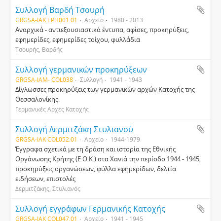
Συλλογή Βαρδή Τσουρή
GRGSA-IAK EPH001.01
Αρχείο
1980 - 2013
Αναρχικά - αντιεξουσιαστικά έντυπα, αφίσες, προκηρύξεις,
εφημερίδες, εφημερίδες τοίχου, φυλλάδια
Τσουρής, Βαρδής
Συλλογή γερμανικών προκηρύξεων
GRGSA-IAM- COL038
Συλλογή
1941 - 1943
Δίγλωσσες προκηρύξεις των γερμανικών αρχών Κατοχής της
Θεσσαλονίκης.
Γερμανικές Αρχές Κατοχής
Συλλογή Δερμιτζάκη Στυλιανού
GRGSA-IAK COL052.01
Αρχείο
1944-1979
Έγγραφα σχετικά με τη δράση και ιστορία της Εθνικής
Οργάνωσης Κρήτης (Ε.Ο.Κ.) στα Χανιά την περίοδο 1944 - 1945,
προκηρύξεις οργανώσεων, φύλλα εφημερίδων, δελτία
ειδήσεων, επιστολές
Δερμιτζάκης, Στυλιανός
Συλλογή εγγράφων Γερμανικής Κατοχής
GRGSA-IAK COL047.01
Αρχείο
1941 - 1945