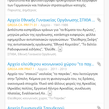
Πρωτότυπα και φωτοαντίγραφα προκηρύξεων και εγγράφων
των Γερμανικών και Ιταλικών στρατευμάτων κατοχής.
Παριώτης, Δημήτριος
Αρχείο Εθνικής Γυναικείας Οργάνωσης ΣΠΙΘΑ (Κ61γ)
GRGSA-CA- PRI171.01
Αρχείο
1941-1986
Διπλότυπα εισπράξεων εράνων για "τα θύματα του Αγώνος",
μητρώα μελών της οργάνωσης, κατάστιχα εισφορών, φύλλα
εφημερίδων αντιστασιακών οργανώσεων: "Ελεύθερης Σκέψη"
της αντιστασιακής οργάνωσης "Εθνικό Κομιτάτο", "Το δελτίο:
Ραδιοφωνικαί ειδήσεις", "Ελεύθε
...
»
ΣΠΙΘΑ, Εθνική Γυναικεία Οργάνωση
Αρχείο ελεύθερου κοινωνικού χώρου "το παγκάκι"
GRGSA-ARK PRI47.1
Αρχείο
2011 - 2013
Αρχείο του "στεκιού" νεολαίας "το παγκάκι", που λειτούργησε
στην Τρίπολη. Κείμενα για τη φυσιογνωμία του, τις δράσεις,
οικονομικά στοιχεία. Υλικό από άλλους φορείς της Αρκαδίας
(Αρκάδες πολίτες, Εργατικό Κέντρο Αρκαδίας, συνέλευση
πλατείας, Εναλλακτική Κο
...
»
Ελεύθερος κοινωνικός χώρος "Το Παγκάκι"
Αρχείο Εμμανουήλ Τσουδερού