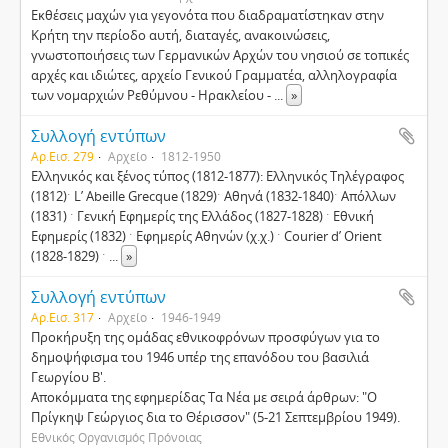
Εκθέσεις μαχών για γεγονότα που διαδραματίστηκαν στην
Κρήτη την περίοδο αυτή, διαταγές, ανακοινώσεις,
γνωστοποιήσεις των Γερμανικών Αρχών του νησιού σε τοπικές
αρχές και ιδιώτες, αρχείο Γενικού Γραμματέα, αλληλογραφία
των νομαρχιών Ρεθύμνου - Ηρακλείου -
...
»
Συλλογή εντύπων
Αρ.Εισ. 279
Αρχείο
1812-1950
Ελληνικός και ξένος τύπος (1812-1877): Ελληνικός Τηλέγραφος
(1812)ˑ L’ Abeille Grecque (1829)ˑ Αθηνά (1832-1840)ˑ Απόλλων
(1831) ˑ Γενική Εφημερίς της Ελλάδος (1827-1828) ˑ Εθνική
Εφημερίς (1832) ˑ Εφημερίς Αθηνών (χ.χ.) ˑ Courier d’ Orient
(1828-1829) ˑ
...
»
Συλλογή εντύπων
Αρ.Εισ. 317
Αρχείο
1946-1949
Προκήρυξη της ομάδας εθνικοφρόνων προσφύγων για το
δημοψήφισμα του 1946 υπέρ της επανόδου του βασιλιά
Γεωργίου Β'.
Αποκόμματα της εφημερίδας Τα Νέα με σειρά άρθρων: "Ο
Πρίγκηψ Γεώργιος δια το Θέρισσον" (5-21 Σεπτεμβρίου 1949).
Εθνικός Οργανισμός Πρόνοιας