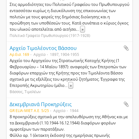
Στις αρμοδιότητες του Πολιτικού Γραφείου του Πρωθυπουργού
εντασσόταν κυρίως η διευκόλυνση της επικοινωνίας των
πολιτών με τους φορείς της δημόσιας διοίκησης και η
προώθηση των υποθέσεών τους. Κατά συνέπεια ο κύριος όγκος
του υλικού αποτελείται από αιτήσει
...
»
Πολιτικό Γραφείο Πρωθυπουργού (1917-1928)
Αρχείο Τιμολέοντος Βάσσου
Αρ.Εισ. 169
Αρχείο
1897, 1904-1955
Αρχείο του Αρχηγείου της Στρατιωτικής Κατοχής Κρήτης (1
Φεβρουαρίου – 14 Μαΐου 1897): αναφορές των Επιτροπών των
διαφόρων επαρχιών της Κρήτης προς τον Τιμολέοντα Βάσσο
σχετικά με τις εξελίξεις του κρητικού ζητήματος. Έγγραφα της
Επιτροπής Ακρωτηρίου (μέλο
...
»
Βάσσος, Τιμολέων
Δεκεμβριανά Προκηρύξεις
GR ELIA-MIET Α.Ε. 5/25
Αρχείο
1944
8 προκηρύξεις σχετικά με την απελευθέρωση της Αθήνας και με
τα Δεκεμβριανά (1.10.1944-16.12.1944) διαφόρων φορέων
αμφοτέρων των παρατάξεων.
Φύλλο αρ. 1 (έκτακτη έκδοση) της ημερήσιας πρωινής