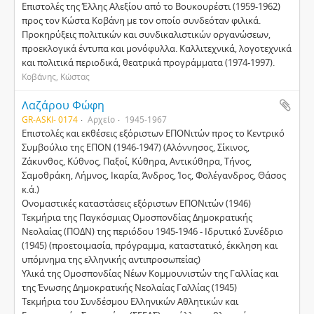
Επιστολές της Έλλης Αλεξίου από το Βουκουρέστι (1959-1962)
προς τον Κώστα Κοβάνη με τον οποίο συνδεόταν φιλικά.
Προκηρύξεις πολιτικών και συνδικαλιστικών οργανώσεων,
προεκλογικά έντυπα και μονόφυλλα. Καλλιτεχνικά, λογοτεχνικά
και πολιτικά περιοδικά, θεατρικά προγράμματα (1974-1997).
Κοβάνης, Κώστας
Λαζάρου Φώφη
GR-ASKI- 0174
Αρχείο
1945-1967
Επιστολές και εκθέσεις εξόριστων ΕΠΟΝιτών προς το Κεντρικό
Συµβούλιο της ΕΠΟΝ (1946-1947) (Αλόννησος, Σίκινος,
Ζάκυνθος, Κύθνος, Παξοί, Κύθηρα, Αντικύθηρα, Τήνος,
Σαµοθράκη, Λήµνος, Ικαρία, Άνδρος, Ίος, Φολέγανδρος, Θάσος
κ.ά.)
Ονοµαστικές καταστάσεις εξόριστων ΕΠΟΝιτών (1946)
Τεκµήρια της Παγκόσµιας Οµοσπονδίας Δηµοκρατικής
Νεολαίας (ΠΟΔΝ) της περιόδου 1945-1946 - Ιδρυτικό Συνέδριο
(1945) (προετοιµασία, πρόγραµµα, καταστατικό, έκκληση και
υπόµνηµα της ελληνικής αντιπροσωπείας)
Υλικά της Οµοσπονδίας Νέων Κοµµουνιστών της Γαλλίας και
της Ένωσης Δηµοκρατικής Νεολαίας Γαλλίας (1945)
Τεκµήρια του Συνδέσµου Ελληνικών Αθλητικών και