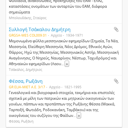
Φυλλάδια, ανακοινώσεις, προκηρύξεις του ΕΑΜ - ΕΛΑΣ,
καταστάσεις ονομάτων των ανταρτών του ΕΑΜ, διάφορα
σημειώματα
Μπολουδάκης, Σταύρος
Συλλογή Τσάκαλου Δημήτρη
GRGSA-MES COL009.01
Αρχείο
1934-1971
Μεμονωμένα φύλλα μεσσηνιακών εφημερίδων (Σημαία, Τα Νέα,
Μεσσηνία, Ελεύθερη Μεσσηνία, Νέος Δρόμος, Εθνικός Αγών,
Θάρρος, Ηχώ της Μεσσηνίας, Μεσσηνιακός Αστήρ, Μεσσηνιακή
Αναγέννησις, Ο Νηρεύς, Ναυαρίνον, Νέστωρ, Ταχυδρόμος) και
Αθηναϊκών εφημερίδων (Λαου
...
»
Τσάκαλος, Δημήτριος
Φέσσα, Ρωξάνη
GR ELIA-MIET Α.Ε. 3/17
Αρχείο
1821-1995
Γενεαλογικά και βιογραφικά στοιχεία, τεκμήρια και επιστολές
σχετικά με μέλη των πατρικών και μητρικών οικογενειών των
γονέων, πάππων και προπάππων της Ρωξάνης Φέσσα (Μακκά,
Ταρποξή, Φωτιάδη, Ροδοκανάκη, Ταμβάκου) και της
οικογένειας του συζύγου της Φαίδων
...
»
Φέσσα, Ρωξάνη