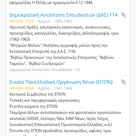
εφημερίδας Η Ελλάς με ημερομηνία 6.12.1944.
Δηµοκρατική Αντίσταση Σπουδαστών (ΔΑΣ) 114
GR-ASKI- 1022
Αρχείο
1962-1963
Ιδρυτική πράξη, εσωτερικός κανονισµός, ανακοινώσεις,
προκηρύξεις, καταγγελίες, διακηρύξεις, αλληλογραφία, τρικ
(1962-1963).
"Μητρώο Μελών" (Αιτήσεις εγγραφής µελών προς την
Εκτελεστική Επιτροπή της Δ.Α.Σ. 114).
"Βιβλίο Πρακτικών" της Εκτελεστικής Επιτροπής, "Βιβλίον
Ταµείου", "Βιβλίο Συνδροµών"
Δηµοκρατική Αντίσταση Σπουδαστών 114
Ενιαία Πανελλαδική Οργάνωση Νέων (ΕΠΟΝ)
GR-ASKI- 0004
Αρχείο
1941-1946
Κεντρικό Συµβούλιο της ΕΠΟΝ
Τοπικές και περιφερειακές οργανώσεις
Ένοπλα σώµατα της ΕΠΟΝ
Τεκµήρια άλλων αντιστασιακών και φοιτητικών οργανώσεων
νεολαίας (ΟΚΝΕ, Λεύτερη Νέα, ΕΑΜ Νέων, Ιερός Λόχος,
Σοσιαλιστική Επαναστατική Πρωτοπορεία Ελλάδας, κ.ά.)
Έντυπα της ΕΠΟΝ (φυλλάδια, προκηρύξεις, αφίσες, τρικ,