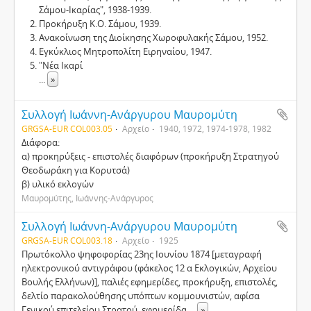
Σάμου-Ικαρίας", 1938-1939.
Προκήρυξη Κ.Ο. Σάμου, 1939.
Ανακοίνωση της Διοίκησης Χωροφυλακής Σάμου, 1952.
Εγκύκλιος Μητροπολίτη Ειρηναίου, 1947.
"Νέα Ικαρί
...
»
Συλλογή Ιωάννη-Ανάργυρου Μαυρομύτη
GRGSA-EUR COL003.05
Αρχείο
1940, 1972, 1974-1978, 1982
Διάφορα:
α) προκηρύξεις - επιστολές διαφόρων (προκήρυξη Στρατηγού
Θεοδωράκη για Κορυτσά)
β) υλικό εκλογών
Μαυρομύτης, Ιωάννης-Ανάργυρος
Συλλογή Ιωάννη-Ανάργυρου Μαυρομύτη
GRGSA-EUR COL003.18
Αρχείο
1925
Πρωτόκολλο ψηφοφορίας 23ης Ιουνίου 1874 [μεταγραφή
ηλεκτρονικού αντιγράφου (φάκελος 12 α Εκλογικών, Αρχείου
Βουλής Ελλήνων)], παλιές εφημερίδες, προκήρυξη, επιστολές,
δελτίο παρακολούθησης υπόπτων κομμουνιστών, αφίσα
Γενικού επιτελείου Στρατού, εφημερίδα
...
»