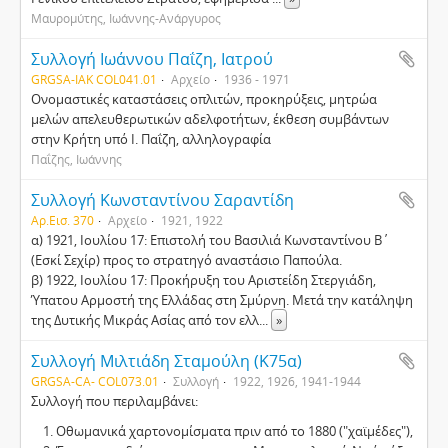
Μαυρομύτης, Ιωάννης-Ανάργυρος
Συλλογή Ιωάννου Παΐζη, Ιατρού
GRGSA-IAK COL041.01
Αρχείο
1936 - 1971
Ονομαστικές καταστάσεις οπλιτών, προκηρύξεις, μητρώα
μελών απελευθερωτικών αδελφοτήτων, έκθεση συμβάντων
στην Κρήτη υπό Ι. Παΐζη, αλληλογραφία
Παΐζης, Ιωάννης
Συλλογή Κωνσταντίνου Σαραντίδη
Αρ.Εισ. 370
Αρχείο
1921, 1922
α) 1921, Ιουλίου 17: Επιστολή του Βασιλιά Κωνσταντίνου Β΄
(Εσκί Σεχίρ) προς το στρατηγό αναστάσιο Παπούλα.
β) 1922, Ιουλίου 17: Προκήρυξη του Αριστείδη Στεργιάδη,
Ύπατου Αρμοστή της Ελλάδας στη Σμύρνη. Μετά την κατάληψη
της Δυτικής Μικράς Ασίας από τον ελλ
...
»
Συλλογή Μιλτιάδη Σταμούλη (Κ75α)
GRGSA-CA- COL073.01
Συλλογή
1922, 1926, 1941-1944
Συλλογή που περιλαμβάνει:
Οθωμανικά χαρτονομίσματα πριν από το 1880 ("χαϊμέδες"),