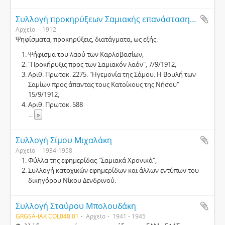
Συλλογή προκηρύξεων Σαμιακής επανάστασης 1912
Αρχείο
1912
Ψηφίσματα, προκηρύξεις, διατάγματα, ως εξής:
Ψήφισμα του λαού των Καρλοβασίων,
"Προκήρυξις προς των Σαμιακόν λαόν", 7/9/1912,
Αριθ. Πρωτοκ. 2275: "Ηγεμονία της Σάμου. Η Βουλή των
Σαμίων προς άπαντας τους Κατοίκους της Νήσου"
15/9/1912,
Αριθ. Πρωτοκ. 588
...
»
Συλλογή Σίμου Μιχαλάκη
Αρχείο
1934-1958
Φύλλα της εφημερίδας "Σαμιακά Χρονικά",
Συλλογή κατοχικών εφημερίδων και άλλων εντύπων του
δικηγόρου Νίκου Δενδρινού.
Συλλογή Σταύρου Μπολουδάκη
GRGSA-IAK COL048.01
Αρχείο
1941 - 1945