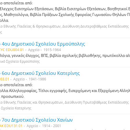
ίο αποτελείται από:
Έλεγχος Εισιτηρίων Εξετάσεων, Βιβλία Εισιτηρίων Εξετάσεων, Βοηθητικοί Ει
ς, Μαθητολόγια, Βιβλία Πράξεων Σχολικής Εφορείας Γυμνασίου Θηλέων Π
ολλα.
ο Εθνικής Παιδείας & Θρησκευμάτων, Διεύθυνση Δευτεροβάθμιας Εκπαίδευσης 
ης
ο 4ου Δημοτικού Σχολείου Ερμούπολης
YC EDU004.01
Αρχείο
1915-1964
όγια, γενικός έλεγχος, ΒΠΣ, βιβλία σχολικής βιβλιοθήκης, πρωτόκολλα α
ικό Σχολείο Ερμούπολης
 6ου Δημοτικού Σχολείου Κατερίνης
03.01
Αρχείο
1941-1986
ίο αποτελείται από:
λλα Αλληλογραφίας, Τίτλοι εγγραφής, Εισερχόμενη και Εξερχόμενη Αλληλ
α προσωπικού.
ο Εθνικής Παιδείας και Θρησκευμάτων, Διεύθυνση Πρωτοβάθμιας Εκπαίδευσης 
 Σχολείο Κατερίνης
ο 7ου Δημοτικού Σχολείου Χανίων
AK EDU131.01
Αρχείο
1914 - 2001