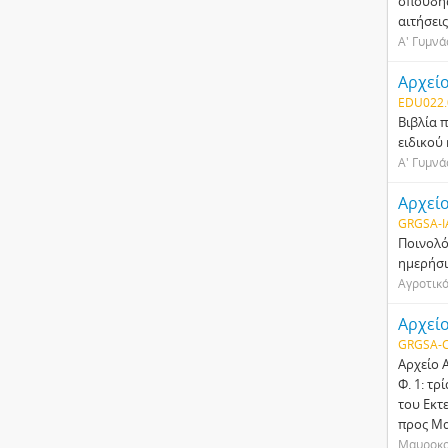
σπουδής
αιτήσει
Α' Γυμν
Αρχεί
EDU022.
Βιβλία 
ειδικού 
Α' Γυμν
Αρχεί
GRGSA-I
Ποινολό
ημερήσι
Αγροτικό
Αρχεί
GRGSA-C
Αρχείο
Φ. 1: τ
του Εκτ
προς Μα
Μαυροκο