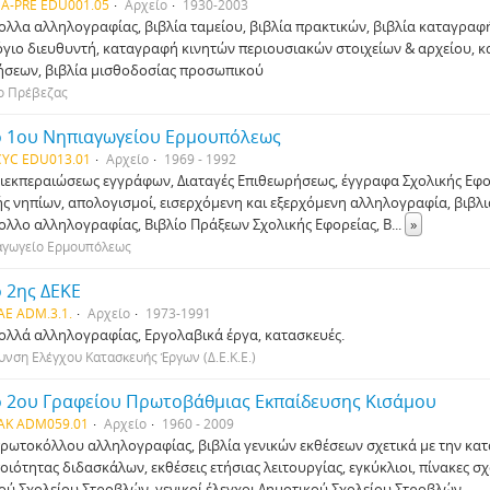
A-PRE EDU001.05
Αρχείο
1930-2003
λλα αλληλογραφίας, βιβλία ταμείου, βιβλία πρακτικών, βιβλία καταγρα
γιο διευθυντή, καταγραφή κινητών περιουσιακών στοιχείων & αρχείου, κα
σεων, βιβλία μισθοδοσίας προσωπικού
ο Πρέβεζας
ο 1ου Νηπιαγωγείου Ερμουπόλεως
YC EDU013.01
Αρχείο
1969 - 1992
διεκπεραιώσεως εγγράφων, Διαταγές Επιθεωρήσεως, έγγραφα Σχολικής Εφο
ς νηπίων, απολογισμοί, εισερχόμενη και εξερχόμενη αλληλογραφία, βιβλ
λλο αλληλογραφίας, Βιβλίο Πράξεων Σχολικής Εφορείας, Β
...
»
αγωγείο Ερμουπόλεως
 2ης ΔΕΚΕ
AE ADM.3.1.
Αρχείο
1973-1991
λλά αλληλογραφίας, Εργολαβικά έργα, κατασκευές.
υνση Ελέγχου Κατασκευής Έργων (Δ.Ε.Κ.Ε.)
ο 2ου Γραφείου Πρωτοβάθμιας Εκπαίδευσης Κισάμου
AK ADM059.01
Αρχείο
1960 - 2009
πρωτοκόλλου αλληλογραφίας, βιβλία γενικών εκθέσεων σχετικά με την κατ
ποιότητας διδασκάλων, εκθέσεις ετήσιας λειτουργίας, εγκύκλιοι, πίνακες 
ού Σχολείου Στροβλών, γενικοί έλεγχοι Δημοτικού Σχολείου Στροβλών