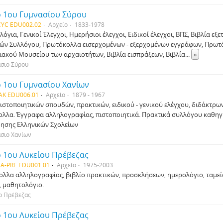
ο 1ου Γυμνασίου Σύρου
YC EDU002.02
Αρχείο
1833-1978
για, Γενικοί Έλεγχοι, Ημερήσιοι έλεγχοι, Ειδικοί έλεγχοι, ΒΠΣ, Βιβλία εξε
ών Συλλόγου, Πρωτόκολλα εισερχομένων - εξερχομένων εγγράφων, Πρωτό
ακού Μουσείου των αρχαιοτήτων, Βιβλία εισπράξεων, Βιβλία
...
»
άσιο Σύρου
ο 1ου Γυμνασίου Χανίων
AK EDU006.01
Αρχείο
1879 - 1967
πιστοποιητικών σπουδών, πρακτικών, ειδικού - γενικού ελέγχου, διδάκτρων
λλα. Έγγραφα αλληλογραφίας, πιστοποιητικά. Πρακτικά συλλόγου καθη
ησης Ελληνικών Σχολείων
άσιο Χανίων
ο 1ου Λυκείου Πρέβεζας
A-PRE EDU001.01
Αρχείο
1975-2003
λλα αλληλογραφίας, βιβλίο πρακτικών, προσκλήσεων, ημερολόγιο, ταμεί
, μαθητολόγιο.
ο Πρέβεζας
ο 1ου Λυκείου Πρέβεζας