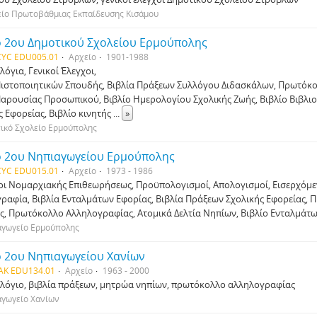
είο Πρωτοβάθμιας Εκπαίδευσης Κισάμου
ο 2ου Δημοτικού Σχολείου Ερμούπολης
YC EDU005.01
Αρχείο
1901-1988
όγια, Γενικοί Έλεγχοι,
Πιστοποιητικών Σπουδής, Βιβλία Πράξεων Συλλόγου Διδασκάλων, Πρωτόκ
Παρουσίας Προσωπικού, Βιβλίο Ημερολογίου Σχολικής Ζωής, Βιβλίο Βιβλι
ς Εφορείας, Βιβλίο κινητής
...
»
ικό Σχολείο Ερμούπολης
ο 2ου Νηπιαγωγείου Ερμούπολης
YC EDU015.01
Αρχείο
1973 - 1986
οι Νομαρχιακής Επιθεωρήσεως, Προϋπολογισμοί, Απολογισμοί, Εισερχόμε
ραφία, Βιβλία Ενταλμάτων Εφορίας, Βιβλία Πράξεων Σχολικής Εφορείας, 
ς, Πρωτόκολλο Αλληλογραφίας, Ατομικά Δελτία Νηπίων, Βιβλίο Ενταλμάτ
αγωγείο Ερμούπολης
ο 2ου Νηπιαγωγείου Χανίων
AK EDU134.01
Αρχείο
1963 - 2000
όγιο, βιβλία πράξεων, μητρώα νηπίων, πρωτόκολλο αλληλογραφίας
αγωγείο Χανίων