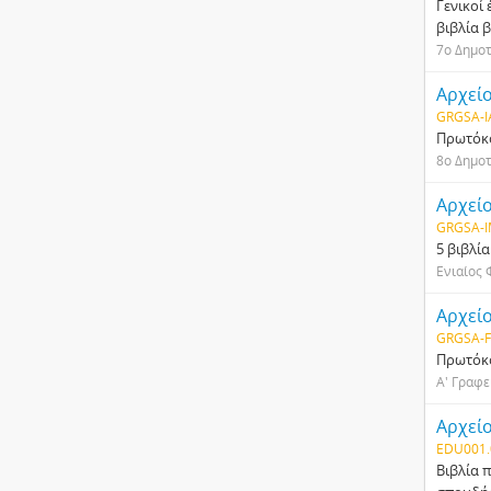
Γενικοί
βιβλία 
7ο Δημοτ
Αρχεί
GRGSA-I
Πρωτόκο
8ο Δημοτ
Αρχεί
GRGSA-I
5 βιβλί
Ενιαίος
Αρχεί
GRGSA-F
Πρωτόκ
Α' Γραφε
Αρχεί
EDU001.
Βιβλία 