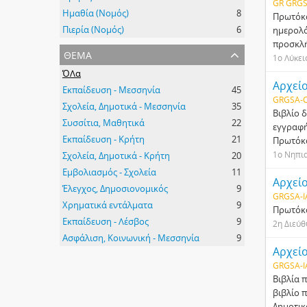
GR GRGS
Ημαθία (Νομός)
8
Πρωτόκο
Πιερία (Νομός)
6
ημερολό
προσκλή
θέμα
1ο Λύκει
ΌΛα
Αρχεί
Εκπαίδευση - Μεσσηνία
45
GRGSA-C
Σχολεία, Δημοτικά - Μεσσηνία
35
Βιβλίο 
Συσσίτια, Μαθητικά
22
εγγραφή
Εκπαίδευση - Κρήτη
21
Πρωτόκο
1ο Νηπι
Σχολεία, Δημοτικά - Κρήτη
20
Εμβολιασμός - Σχολεία
11
Αρχείο
Έλεγχος, Δημοσιονομικός
9
GRGSA-I
Χρηματικά εντάλματα
9
Πρωτόκο
Εκπαίδευση - Λέσβος
9
2η Διεύθ
Ασφάλιση, Κοινωνική - Μεσσηνία
9
Αρχεί
GRGSA-I
Βιβλία 
βιβλίο 
Δημοτικ