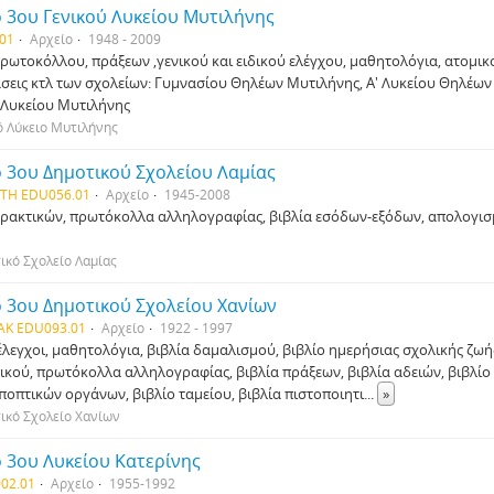
 3ου Γενικού Λυκείου Μυτιλήνης
01
Αρχείο
1948 - 2009
πρωτοκόλλου, πράξεων ,γενικού και ειδικού ελέγχου, μαθητολόγια, ατομικ
σεις κτλ των σχολείων: Γυμνασίου Θηλέων Μυτιλήνης, Α' Λυκείου Θηλέων
 Λυκείου Μυτιλήνης
ό Λύκειο Μυτιλήνης
 3ου Δημοτικού Σχολείου Λαμίας
TH EDU056.01
Αρχείο
1945-2008
πρακτικών, πρωτόκολλα αλληλογραφίας, βιβλία εσόδων-εξόδων, απολογισμ
ικό Σχολείο Λαμίας
ο 3ου Δημοτικού Σχολείου Χανίων
AK EDU093.01
Αρχείο
1922 - 1997
 έλεγχοι, μαθητολόγια, βιβλία δαμαλισμού, βιβλίο ημερήσιας σχολικής ζωή
κού, πρωτόκολλα αλληλογραφίας, βιβλία πράξεων, βιβλία αδειών, βιβλίο
εποπτικών οργάνων, βιβλίο ταμείου, βιβλία πιστοποιητι
...
»
ικό Σχολείο Χανίων
 3ου Λυκείου Κατερίνης
02.01
Αρχείο
1955-1992