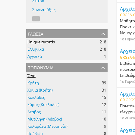
Σκίτσα
Αρχεί
Συνεντεύξεις
GRGSA-C
...
Μαθητολό
Πρακτικ
γλώσσα
Νομαρχι
1ο Γυμν
Unique records
218
Ελληνικά
218
Αρχεί
Αγγλικά
1
GRGSA-I
Βιβλία 
τοπωνύμια
πρωτόκο
Επιθεώρ
ΌΛα
1ο Γυμν
Κρήτη
39
Χανιά (Κρήτη)
31
Αρχεί
Κυκλάδες
15
GR GRGS
Σύρος (Κυκλάδες)
12
Πρωτόκο
Λέσβος
11
ελέγχου
1ο Λύκει
Μυτιλήνη (Λέσβος)
10
Καλαμάτα (Μεσσηνία)
9
Αρχεί
Πρέβεζα
8