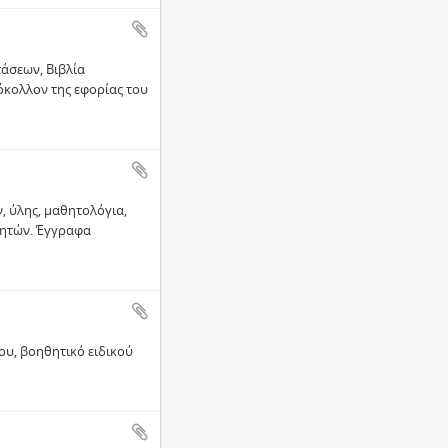
τάσεων, Βιβλία
κολλον της εφορίας του
, ύλης, μαθητολόγια,
γητών. Έγγραφα
ου, βοηθητικό ειδικού