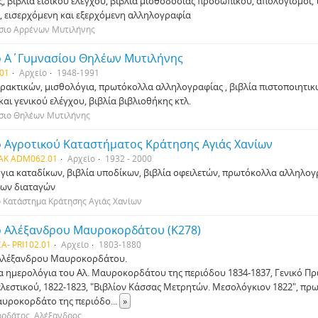
, βιβλία ειδικού ελέγχου, βιβλία μισθοδοσίας προσωπικού, απολογισμοί, 
ς, εισερχόμενη και εξερχόμενη αλληλογραφία
άσιο Αρρένων Μυτιλήνης
ο Α΄Γυμνασίου Θηλέων Μυτιλήνης
01
Αρχείο
1948-1991
πρακτικών, μισθολόγια, πρωτόκολλα αλληλογραφίας , βιβλία πιστοποιητικ
και γενικού ελέγχου, βιβλία βιβλιοθήκης κτλ.
άσιο Θηλέων Μυτιλήνης
ο Αγροτικού Καταστήματος Κράτησης Αγιάς Χανίων
AK ADM062.01
Αρχείο
1932 - 2000
για καταδίκων, βιβλία υποδίκων, βιβλία οφειλετών, πρωτόκολλα αλληλογρ
ων διαταγών
 Κατάστημα Κράτησης Αγιάς Χανίων
ο Αλέξανδρου Μαυροκορδάτου (Κ278)
A- PRI102.01
Αρχείο
1803-1880
 Αλέξανδρου Μαυροκορδάτου.
ρία ημερολόγια του Αλ. Μαυροκορδάτου της περιόδου 1834-1837, Γενικό 
ελεστικού, 1822-1823, "Βιβλίον Κάσσας Μετρητών. Μεσολόγκιον 1822", π
υροκορδάτο της περιόδο
...
»
ρδάτος, Αλέξανδρος