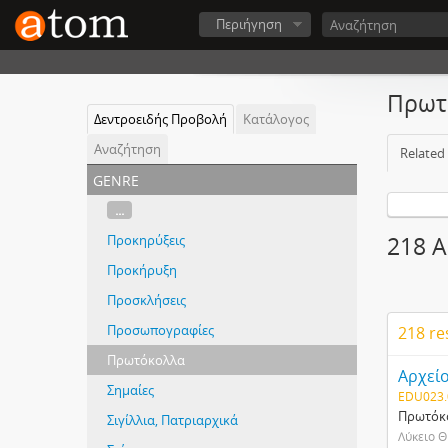
Περιήγηση
Πρωτ
Δεντροειδής Προβολή
Κατάλογος
Αναζήτηση
Related
genre
...
Προκηρύξεις
218 Α
Προκήρυξη
Προσκλήσεις
Προσωπογραφίες
218 re
Πρωτόκολλα
Αρχεί
Σημαίες
EDU023.
Πρωτόκο
Σιγίλλια, Πατριαρχικά
Λύκειο 