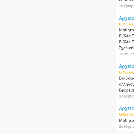
2ο Γραφ
Αρχεί
GRGSA-C
Μαθητολ
Βιβλία 
Βιβλίο 
Σχολική
2ο Δημοτ
Αρχεί
GRGSA-C
Εγκύκλι
αλληλογ
Εφορεία
2ο Νηπι
Αρχεί
GRGSA-I
Μαθητολ
2ο Νηπι