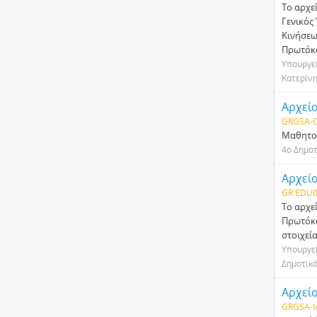
Το αρχε
Γενικός 
Κινήσεω
Πρωτόκ
Υπουργεί
Κατερίν
Αρχεί
GRGSA-C
Μαθητολ
4ο Δημοτ
Αρχείο
GR EDU0
Το αρχε
Πρωτόκο
στοιχεί
Υπουργεί
Δημοτικό
Αρχεί
GRGSA-I