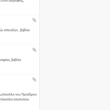
τίτλοι εγγραφής,
ών σπουδών , βιβλία
αφίας, βιβλία
Πρωτόκολλο του Προέδρου
ρωτόκολλο επιστολών