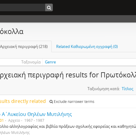
όκολλα
 Αρχειακή περιγραφή (218)
Related Καθιερωμένη εγγραφή (0)
Ταξονομία
Genre
ρχειακή περιγραφή results for Πρωτόκολ
Ταξινόμηση κατά:
Τίτλος
sults directly related
Exclude narrower terms
ο Α΄Λυκείου Θηλέων Μυτιλήνης
01
Αρχείο
1967 - 1987
λλο αλληλογραφίας και βιβλία πράξεων σχολικής εφορείας και καθηγητ
Θηλέων Μυτιλήνης