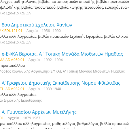
 έλεγχοι, μαθητολόγια, βιβλία πιστοποιητικών σπουδής, βιβλία πρωτοκόλλ
βιβλιοθήκης, βιβλία προσωπικού, βιβλία κινητής περιουσίας, εισερχόμενα
ικό Σχολείο Χανίων
ο 8ου Δημοτικού Σχολείου Χανίων
AK EDU121.01
Αρχείο
1956 - 1990
λλα αλληλογραφίας, βιβλία πρακτικών Σχολικής Εφορείας, βιβλίο υλικού
ικό Σχολείο Χανίων
ο e-ΕΦΚΑ Βέροιας, Α΄ Τοπική Μονάδα Μισθωτών Ημαθίας
MA ADM050.01
Αρχείο
1992 - 1994
α πρωτοκόλλου
 Φορέας Κοινωνικής Ασφάλισης (ΕΦΚΑ), Α' Τοπική Μονάδα Μισθωτών Ημαθίας
ο Α' Γραφείου Δημοτικής Εκπαίδευσης Νομού Φθιώτιδας
TH ADM032.01
Αρχείο
1939-1940
ολλο αλληλογραφίας.
ίο Δημοτικής Εκπαίδευσης
ο Α΄Γυμνασίου Αρρένων Μυτιλήνης
01
Αρχείο
1879-1967
πρωτοκόλλου αλληλογραφίας, μαθητολόγια, βαθμολόγια, βιβλία πρακτικών