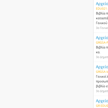
Αρχείο
EDU021.
Βιβλία 
καταστά
Γενικού
3ο Γενικ
Αρχείο
GRGSA-F
Βιβλία 
κα.
3ο Δημοτ
Αρχεί
GRGSA-I
Γενικοί
προσωπι
βιβλίο 
3ο Δημοτ
Αρχείο
GR EDU0