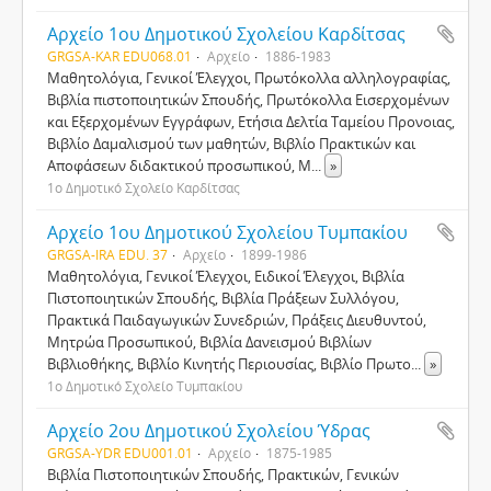
Αρχείο 1ου Δημοτικού Σχολείου Καρδίτσας
GRGSA-KAR EDU068.01
Αρχείο
1886-1983
Μαθητολόγια, Γενικοί Έλεγχοι, Πρωτόκολλα αλληλογραφίας,
Βιβλία πιστοποιητικών Σπουδής, Πρωτόκολλα Εισερχομένων
και Εξερχομένων Εγγράφων, Ετήσια Δελτία Ταμείου Προνοιας,
Βιβλίο Δαμαλισμού των μαθητών, Βιβλίο Πρακτικών και
Αποφάσεων διδακτικού προσωπικού, Μ
...
»
1ο Δημοτικό Σχολείο Καρδίτσας
Αρχείο 1ου Δημοτικού Σχολείου Τυμπακίου
GRGSA-IRA EDU. 37
Αρχείο
1899-1986
Mαθητολόγια, Γενικοί Έλεγχοι, Eιδικοί Έλεγχοι, Bιβλία
Πιστοποιητικών Σπουδής, Βιβλία Πράξεων Συλλόγου,
Πρακτικά Παιδαγωγικών Συνεδριών, Πράξεις Διευθυντού,
Mητρώα Προσωπικού, Bιβλία Δανεισμού Bιβλίων
Bιβλιοθήκης, Bιβλίο Kινητής Περιουσίας, Bιβλίο Πρωτο
...
»
1ο Δημοτικό Σχολείο Τυμπακίου
Αρχείο 2ου Δημοτικού Σχολείου Ύδρας
GRGSA-YDR EDU001.01
Αρχείο
1875-1985
Βιβλία Πιστοποιητικών Σπουδής, Πρακτικών, Γενικών