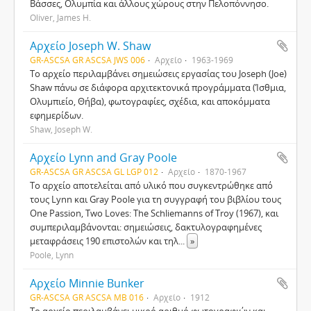
Βάσσες, Ολυμπία και άλλους χώρους στην Πελοπόννησο.
Oliver, James H.
Αρχείο Joseph W. Shaw
GR-ASCSA GR ASCSA JWS 006
Αρχείο
1963-1969
Το αρχείο περιλαμβάνει σημειώσεις εργασίας του Joseph (Joe)
Shaw πάνω σε διάφορα αρχιτεκτονικά προγράμματα (Ίσθμια,
Ολυμπιείο, Θήβα), φωτογραφίες, σχέδια, και αποκόμματα
εφημερίδων.
Shaw, Joseph W.
Αρχείο Lynn and Gray Poole
GR-ASCSA GR ASCSA GL LGP 012
Αρχείο
1870-1967
Το αρχείο αποτελείται από υλικό που συγκεντρώθηκε από
τους Lynn και Gray Poole για τη συγγραφή του βιβλίου τους
One Passion, Two Loves: The Schliemanns of Troy (1967), και
συμπεριλαμβάνονται: σημειώσεις, δακτυλογραφημένες
μεταφράσεις 190 επιστολών και τηλ
...
»
Poole, Lynn
Αρχείο Minnie Bunker
GR-ASCSA GR ASCSA MB 016
Αρχείο
1912