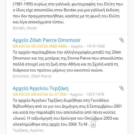
(1981-1995) κυρίως στα γαλλικά, φωτογραφίες του Ελύτη που
ο ίδιος είχε αποστείλει στον Bordes για μια γαλλική έκδοση
που δεν πραγματοποιήθηκε, κασέτες με τη φωνή του Ελύτη
και λίγα αποκόμματα τύπου.
Bordes, Xavier
Αρχείο Zillah Pierce Dinsmoor
GR-ASCSA GR ASCSA WBD 048b
Αρχείο
1910-1940
Το αρχείο περιλαμβάνει την αλληλογραφία μεταξύ της Zillah
Dinsmoor και της μητέρας της Emma Pierce που αποκαλύπτει
πολλά στοιχεί για τη ζωή στην Αθήνα και τη Σχολή κατά τη
διάρκεια του πρώτου μέρους του εικοστού αιώνα.
Dinsmoor, Zillah Pierce
Αρχείο Άγγελου Τερζάκη
GR-ASCSA GR ASCSA GL AT 056
Αρχείο
1927-1978
Το αρχείο Άγγελου Τερζάκη δωρήθηκε στη Γεννάδειο
Βιβλιοθήκη από το γιο του Δημήτρη στις 6 Σεπτεμβρίου 2001
και κατά την παραλαβή του αποτελείτο από πέντε κούτες
υλικού. Η ταξινόμησή του ξεκίνησε τον Οκτώβριο 2003 και
ολοκληρώθηκε στις αρχές του 2004. Το Μ
...
»
Τερζάκης, Άγγελος