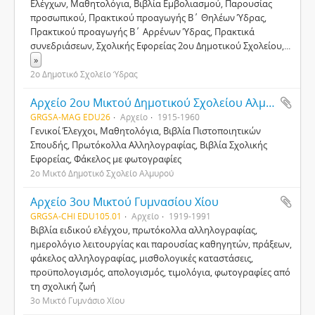
Ελέγχων, Μαθητολόγια, Βιβλία Εμβολιασμού, Παρουσίας
προσωπικού, Πρακτικού προαγωγής Β΄ Θηλέων Ύδρας,
Πρακτικού προαγωγής Β΄ Αρρένων Ύδρας, Πρακτικά
συνεδριάσεων, Σχολικής Εφορείας 2ου Δημοτικού Σχολείου,
...
»
2ο Δημοτικό Σχολείο Ύδρας
Αρχείο 2ου Μικτού Δημοτικού Σχολείου Αλμυρού
GRGSA-MAG EDU26
Αρχείο
1915-1960
Γενικοί Έλεγχοι, Μαθητολόγια, Βιβλία Πιστοποιητικών
Σπουδής, Πρωτόκολλα Αλληλογραφίας, Βιβλία Σχολικής
Εφορείας, Φάκελος με φωτογραφίες
2ο Μικτό Δημοτικό Σχολείο Αλμυρού
Αρχείο 3ου Μικτού Γυμνασίου Χίου
GRGSA-CHI EDU105.01
Αρχείο
1919-1991
Βιβλία ειδικού ελέγχου, πρωτόκολλα αλληλογραφίας,
ημερολόγιο λειτουργίας και παρουσίας καθηγητών, πράξεων,
φάκελος αλληλογραφίας, μισθολογικές καταστάσεις,
προϋπολογισμός, απολογισμός, τιμολόγια, φωτογραφίες από
τη σχολική ζωή
3ο Μικτό Γυμνάσιο Χίου