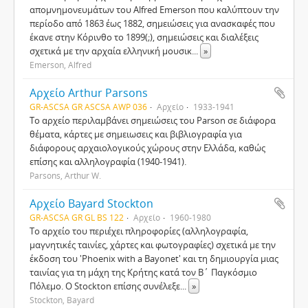
απομνημονευμάτων του Alfred Emerson που καλύπτουν την
περίοδο από 1863 έως 1882, σημειώσεις για ανασκαφές που
έκανε στην Κόρινθο το 1899(;), σημειώσεις και διαλέξεις
σχετικά με την αρχαία ελληνική μουσικ
...
»
Emerson, Alfred
Αρχείο Arthur Parsons
GR-ASCSA GR ASCSA AWP 036
Αρχείο
1933-1941
Το αρχείο περιλαμβάνει σημειώσεις του Parson σε διάφορα
θέματα, κάρτες με σημειωσεις και βιβλιογραφία για
διάφορους αρχαιολογικούς χώρους στην Ελλάδα, καθώς
επίσης και αλληλογραφία (1940-1941).
Parsons, Arthur W.
Αρχείο Bayard Stockton
GR-ASCSA GR GL BS 122
Αρχείο
1960-1980
Το αρχείο του περιέχει πληροφορίες (αλληλογραφία,
μαγνητικές ταινίες, χάρτες και φωτογραφίες) σχετικά με την
έκδοση του 'Phoenix with a Bayonet' και τη δημιουργία μιας
ταινίας για τη μάχη της Κρήτης κατά τον Β΄ Παγκόσμιο
Πόλεμο. Ο Stockton επίσης συνέλεξε
...
»
Stockton, Bayard