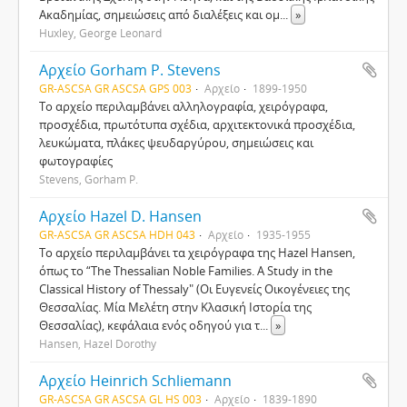
Ακαδημίας, σημειώσεις από διαλέξεις και ομ
...
»
Huxley, George Leonard
Αρχείο Gorham P. Stevens
GR-ASCSA GR ASCSA GPS 003
Αρχείο
1899-1950
Το αρχείο περιλαμβάνει αλληλογραφία, χειρόγραφα,
προσχέδια, πρωτότυπα σχέδια, αρχιτεκτονικά προσχέδια,
λευκώματα, πλάκες ψευδαργύρου, σημειώσεις και
φωτογραφίες
Stevens, Gorham P.
Αρχείο Hazel D. Hansen
GR-ASCSA GR ASCSA HDH 043
Αρχείο
1935-1955
Το αρχείο περιλαμβάνει τα χειρόγραφα της Hazel Hansen,
όπως το “The Thessalian Noble Families. A Study in the
Classical History of Thessaly" (Οι Ευγενείς Οικογένειες της
Θεσσαλίας. Μία Μελέτη στην Κλασική Ιστορία της
Θεσσαλίας), κεφάλαια ενός οδηγού για τ
...
»
Hansen, Hazel Dorothy
Αρχείο Heinrich Schliemann
GR-ASCSA GR ASCSA GL HS 003
Αρχείο
1839-1890