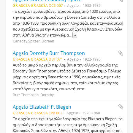
GR-ASCSA GR ASCSA DCS 007
Αρχείο
1933-1989
Το αρχείο περιλαμβάνει περισσότερες από 1000 εικόνες από
την περίοδο που βρισκόταν η Doreen Canaday στην Ελλάδα
από 1936-1938, προσωπική αλληλογραφία, και επαγγελαμτική
που σχετίζεται με την Αμερικανική Σχολή Κλασικών Σπουδών
στην Αθήνα (για την επαγγελμα
...
»
Canaday Spitzer, Doreen
Αρχείο Dorothy Burr Thompson
GR-ASCSA GR ASCSA DBT 071
Αρχείο
1922-1995
Αυτό το μικρό αρχείο περιλαμβάνει την αλληλογραφία της
Dorothy Burr Thompson μετά το Δεύτερο Παγκόσμιο Πόλεμο
μέχρι τις αρχές στη δεκαετία του 1990, σημειώσεις, τιμητικές
διακρίσεις, βιογραφικά σημειώματα, τρία κουτιά με κάρτες
καταλόγου για τερακότα, και κεντήματα.
Burr Thompson, Dorothy
Αρχείο Elizabeth P. Blegen
GR-ASCSA GR ASCSA EPB 002
Αρχείο
1920-1960
Το αρχείο περιέχει την αλληλογραφία της Elizabeth Blegen, το
ημερολόγιο δραστηριοτήτων της στην Αμερικανική Σχολή
Κλασικών Σπουδών στην Αθήνα, 1924-1925, φωτογραφίες και