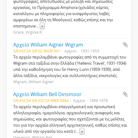
φωτογραφίες, αποτυπώσεις με μολύβι και σημειώσεις
εργασίας, το Πρόγραμμα Amphora (χιλιάδες κάρτες
καταλόγου με πληροφορίες για ενσφράγιστες λαβές
αμφορέων σε όλη τη Μεσόγειο), καθώς επίσης και την
επιστημονικ
...
»
Grace, Virginia R.
Αρχείο William Aigner Wigram
GR-ASCSA GR GL WAW 047
Αρχείο
1931-1953
Το αρχείο περιλαμβάνει φωτογραφίες από τη συμμετοχή του
Wigram στα ταξίδια στην Ελλάδα ('Hellenic Travel', 1931-1934)
υπό την καθοδήγηση του Sir Henry Lunn (1859-1939), από
άλλα ταξίδια, νεκρολογίες και συλλυπητήριες επιστολές.
Wigram, William Aigner
Αρχείο William Bell Dinsmoor
GR-ASCSA GR ASCSA WBD 048a
Αρχείο
1906-1978
Το αρχείο περιλαμβάνει επαγγελματική και προσωπική
αλληλογραφία, ημερολόγια, αρχαιολογικές αναφορές και
σημειώσεις, και φωτογραφίες που σχετίζονται με τις μελέτες
του για την αρχαία ελληνική αρχιτεκτονική, καθώς επίσης και
υλικό από την εργασία του κατά τ
...
»
Dinsmoor, William Bell