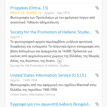
Propylees (Οπτικ. 13)
GRGSA-CA- AUV002.10
Αρχείο
προ 1874
Φωτογραφία των Προπυλαίων με τον φράγκικο πύργο από
ανατολικά. Πιθανόν αδημοσίευτη.
Society for the Promotion of Hellenic Studies (Hellenic Society)
Αρχείο
Το φωτογραφικό αρχείο περιλαμβάνει γυάλινα αρνητικά,
διαφάνειες και τυπώματα. Τα τελευταία έχουν καταγραφεί στη
βάση δεδομένων και ανέρχονται σε 14.600. Πρόκειται για
εικόνες από αρχαιολογικούς χώρους της Ελλάδας, της Μικράς
Ασίας, της Αιγύπτου, της Ανατο
...
»
Society for the Promotion of Hellenic Studies
United States Information Service (U.S.I.S.)
Αρχείο
1949-1958
Φωτογραφίες από την εφαρμογή του σχεδίου Marshall στην
Ελλάδα, της περιόδου 1949-1958.
United States Information Service
Έγγραφα για τον αγωνιστή Ιωάννη Θεοφιλόπουλο (Κ8η)