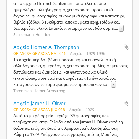
α. Το αρχείο Heinrich Schliemann αποτελείται από
ημερολόγια, αλληλογραφία, χειρόγραφα, προσωπικά
έγγραφα, φωτογραφίες, οικονομικά έγγραφα και κατάστιχα,
βιβλία εξόδων, λευκώματα, αποκόμματα εφημερίδων και
δευτερεύον υλικό. Επιπλέον, υπάρχουν και δύο συμπλ
...
»
Schliemann, Heinrich
Αρχείο Homer A. Thompson
GR-ASCSA GR ASCSA HAT 046
Αρχείο
1929-1996
Το αρχείο περιλαμβάνει προσωπική και επαγγελματική
αλληλογραφία, ημερολόγια, χειρόγραφα, ομιλίες, σημειώσεις,
διπλώματα και διακρίσεις, και φωτογραφικό υλικό
(εκτυπώσεις, αρνητικά και διαφάνειες). Τα έγγραφά του
καταγράφουν το ευρύ φάσμα των προσωπικών κα
...
»
Thompson, Homer Armstrong
Αρχείο James H. Oliver
GR-ASCSA GR ASCSA JHO 038
Αρχείο
1929
Αυτό το μικρό αρχείο περιέχει 39 φωτογραφίες που
τραβήχτηκαν στην Ελλάδα από τον James H. Oliver κατά τη
διάρκεια ενός ταξιδιού της Αμερικανικής Ακαδημίας στη
Ρώμη το 1929. Υπάρχουν φωτογραφίες από τις Μυκήνες,