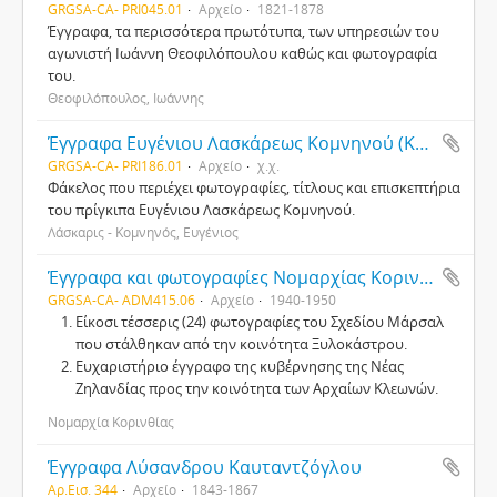
GRGSA-CA- PRI045.01
Αρχείο
1821-1878
Έγγραφα, τα περισσότερα πρωτότυπα, των υπηρεσιών του
αγωνιστή Ιωάννη Θεοφιλόπουλου καθώς και φωτογραφία
του.
Θεοφιλόπουλος, Ιωάννης
Έγγραφα Ευγένιου Λασκάρεως Κομνηνού (Κ54δ)
GRGSA-CA- PRI186.01
Αρχείο
χ.χ.
Φάκελος που περιέχει φωτογραφίες, τίτλους και επισκεπτήρια
του πρίγκιπα Ευγένιου Λασκάρεως Κομνηνού.
Λάσκαρις - Κομνηνός, Ευγένιος
Έγγραφα και φωτογραφίες Νομαρχίας Κορινθίας (Κ116δ)
GRGSA-CA- ADM415.06
Αρχείο
1940-1950
Είκοσι τέσσερις (24) φωτογραφίες του Σχεδίου Μάρσαλ
που στάλθηκαν από την κοινότητα Ξυλοκάστρου.
Ευχαριστήριο έγγραφο της κυβέρνησης της Νέας
Ζηλανδίας προς την κοινότητα των Αρχαίων Κλεωνών.
Νομαρχία Κορινθίας
Έγγραφα Λύσανδρου Καυταντζόγλου
Αρ.Εισ. 344
Αρχείο
1843-1867