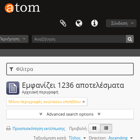
Σύνδεση
Περιήγηση
Φίλτρα
Εμφανίζει 1236 αποτελέσματα
Αρχειακή περιγραφή
Μόνο περιγραφές ανώτατου επιπέδου
Advanced search options
Προεπισκόπηση εκτύπωσης
Προβολή:
Ταξινόμηση κατά:
Τίτλος
Direction:
Ascending