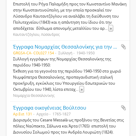
Επιστολή του Ρήγα Παλαμήδη προς τον Κωνσταντίνο Μανάκη
στην Κωνσταντινούπολη, με την οποία προσκαλεί τον
Λύσανδρο Καυταντζόγλου να αναλάβει τη διεύθυνση του
Πολυτεχνείου (1843) και η απάντηση του ίδιου ότι την
αποδέχεταιˑ δίπλωμα απονομής μεταλλίου του αρ
...
»
Καυταντζόγλου, Λύσανδρος
Έγγραφα Νομαρχίας Θεσσαλονίκης για την περίοδο της Κατοχής, της Εθνικής Αντίστασης και του Εμφυλίου (Κ119)
GRGSA-CA- COL027.154
Συλλογή
1940-1950
Συλλογή εγγράφων της Νομαρχίας Θεσσαλονίκης της
περιόδου 1940-1950:
Έκθεση για τα γεγονότα της περιόδου 1940-1950 στο χωριό
Νυμφόπετρα Θεσσαλονίκης, προπαγανδιστική ιταλική
προκήρυξη, εγκύκλιος του Υπουργείου Εσωτερικών του
Οκτωβρίου του 1940, λίστα επιταχ
...
»
Νομαρχία Θεσσαλονίκης
Έγγραφα οικογένειας Βούλτσου
Αρ.Εισ. 131
Αρχείο
1765-1827
Διορισμός του Cesare Messalà ως προξένου της Βενετίας στις
πόλεις Ναύπακτο, Σάλωνα και Άρτα (1765)· επιστολή του
Διονυσίου Σολωμού προς τον Ανδρέα Λουριώτη (1824).