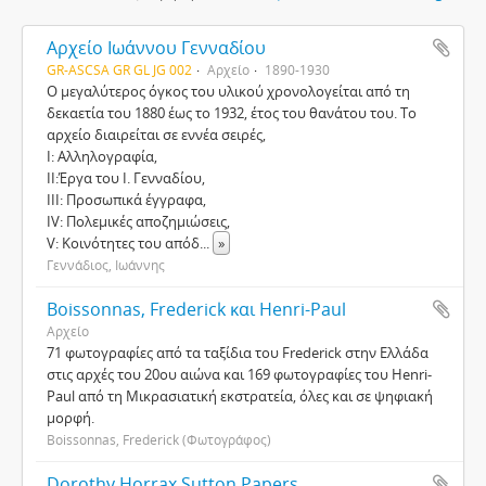
Aρχείο Ιωάννου Γενναδίου
GR-ASCSA GR GL JG 002
Αρχείο
1890-1930
Ο μεγαλύτερος όγκος του υλικού χρονολογείται από τη
δεκαετία του 1880 έως το 1932, έτος του θανάτου του. Το
αρχείο διαιρείται σε εννέα σειρές,
Ι: Αλληλογραφία,
ΙΙ:Έργα του Ι. Γενναδίου,
ΙΙΙ: Προσωπικά έγγραφα,
IV: Πολεμικές αποζημιώσεις,
V: Κοινότητες του απόδ
...
»
Γεννάδιος, Ιωάννης
Boissonnas, Frederick και Henri-Paul
Αρχείο
71 φωτογραφίες από τα ταξίδια του Frederick στην Ελλάδα
στις αρχές του 20ου αιώνα και 169 φωτογραφίες του Henri-
Paul από τη Μικρασιατική εκστρατεία, όλες και σε ψηφιακή
μορφή.
Boissonnas, Frederick (Φωτογράφος)
Dorothy Horrax Sutton Papers