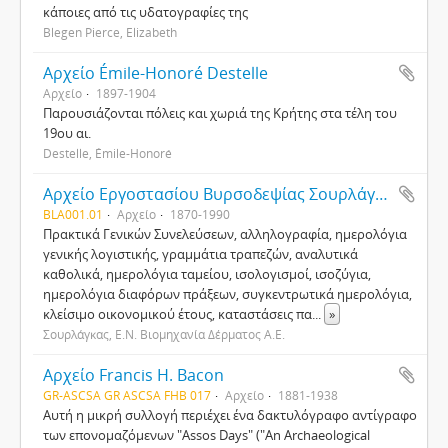
κάποιες από τις υδατογραφίες της
Blegen Pierce, Elizabeth
Αρχείο Émile-Honoré Destelle
Αρχείο
1897-1904
Παρουσιάζονται πόλεις και χωριά της Κρήτης στα τέλη του
19ου αι.
Destelle, Émile-Honoré
Αρχείο Eργοστασίου Βυρσοδεψίας Σουρλάγκα
BLA001.01
Αρχείο
1870-1990
Πρακτικά Γενικών Συνελεύσεων, αλληλογραφία, ημερολόγια
γενικής λογιστικής, γραμμάτια τραπεζών, αναλυτικά
καθολικά, ημερολόγια ταμείου, ισολογισμοί, ισοζύγια,
ημερολόγια διαφόρων πράξεων, συγκεντρωτικά ημερολόγια,
κλείσιμο οικονομικού έτους, καταστάσεις πα
...
»
Σουρλάγκας, Ε.Ν. Βιομηχανία Δέρματος Α.Ε.
Αρχείο Francis H. Bacon
GR-ASCSA GR ASCSA FHB 017
Αρχείο
1881-1938
Αυτή η μικρή συλλογή περιέχει ένα δακτυλόγραφο αντίγραφο
των επονομαζόμενων "Assos Days" ("An Archaeological