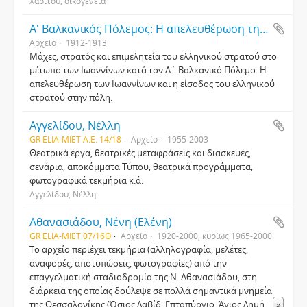
Χαρίτου, οικογένεια
Α' Βαλκανικός Πόλεμος: Η απελευθέρωση της περιοχής των Ιωαννίνων
Αρχείο
1912-1913
Μάχες, στρατός και επιμελητεία του ελληνικού στρατού στο
μέτωπο των Ιωαννίνων κατά τον Α΄ Βαλκανικό Πόλεμο. Η
απελευθέρωση των Ιωαννίνων και η είσοδος του ελληνικού
στρατού στην πόλη.
Αγγελίδου, Νέλλη
GR ELIA-MIET Α.Ε. 14/18
Αρχείο
1955-2003
Θεατρικά έργα, θεατρικές μεταφράσεις και διασκευές,
σενάρια, αποκόμματα Τύπου, θεατρικά προγράμματα,
φωτογραφικά τεκμήρια κ.ά.
Αγγελίδου, Νέλλη
Αθανασιάδου, Νένη (Ελένη)
GR ELIA-MIET 07/16Θ
Αρχείο
1920-2000, κυρίως 1965-2000
Το αρχείο περιέχει τεκμήρια (αλληλογραφία, μελέτες,
αναφορές, αποτυπώσεις, φωτογραφίες) από την
επαγγελματική σταδιοδρομία της Ν. Αθανασιάδου, στη
διάρκεια της οποίας δούλεψε σε πολλά σημαντικά μνημεία
της Θεσσαλονίκης (Όσιος Δαβίδ, Επταπύργιο, Άγιος Δημή
...
»