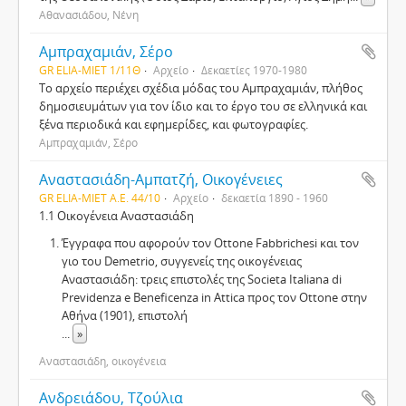
Αθανασιάδου, Νένη
Αμπραχαμιάν, Σέρο
GR ELIA-MIET 1/11Θ
Αρχείο
Δεκαετίες 1970-1980
Το αρχείο περιέχει σχέδια μόδας του Αμπραχαμιάν, πλήθος
δημοσιευμάτων για τον ίδιο και το έργο του σε ελληνικά και
ξένα περιοδικά και εφημερίδες, και φωτογραφίες.
Αμπραχαμιάν, Σέρο
Αναστασιάδη-Αμπατζή, Οικογένειες
GR ELIA-MIET Α.Ε. 44/10
Αρχείο
δεκαετία 1890 - 1960
1.1 Οικογένεια Αναστασιάδη
Έγγραφα που αφορούν τον Ottone Fabbrichesi και τον
γιο του Demetrio, συγγενείς της οικογένειας
Αναστασιάδη: τρεις επιστολές της Societa Italiana di
Previdenza e Beneficenza in Attica προς τον Ottone στην
Αθήνα (1901), επιστολή
...
»
Αναστασιάδη, οικογένεια
Ανδρειάδου, Τζούλια