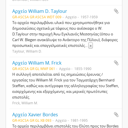
Αρχείο William D. Taylour
GR-ASCSA GR ASCSA WDT 009
Αρχείο
1957-1959
Το αρχείο περιλαμβάνει υλικό που χρησιμοποιήθηκε για
δημοσιεύσεις σχετικά με τάφους που ανέσκαψε ο W.
D.Taylour στην περιοχή Άνω Εγκλιανός Μεσσηνίας (όπου ο
Carl W. Blegen ανακάλυψε το Ανάκτορο της Πύλου), διάφορες
προσωπικές και επαγγελματικές επιστολές
...
»
Taylour, William D.
Αρχείο William M. Frick
GR-ASCSA GR GL WMF 061
Αρχείο
1855-1990
Η συλλογή αποτελείται από τις σημειώσεις έρευνας /
εργασίας του William M. Frick για τον Ταγματάρχη Bernhard
Steffen, καθώς και αντίγραφα της αλληλογραφίας του Steffen,
εισερχόμενης και εξερχόμενης, και μερικές πρωτότυπες
επιστολές.
Frick, William M.
Αρχείο Xavier Bordes
GR-ASCSA GR GL XB 093
Αρχείο
1981-1995
Το αρχείο περιλαμβάνει επιστολές του Ελύτη προς τον Bordes