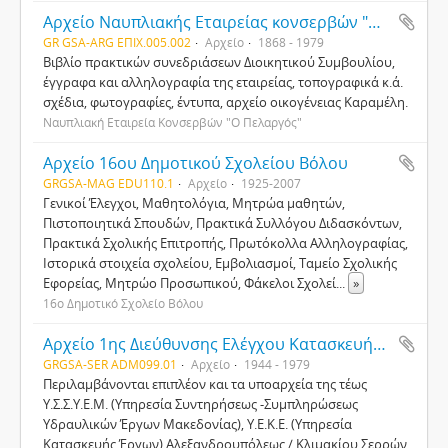
Αρχείο Ναυπλιακής Εταιρείας κονσερβών "Ο Πελαργός"
GR GSA-ARG ΕΠΙΧ.005.002
Αρχείο
1868 - 1979
Βιβλίο πρακτικών συνεδριάσεων Διοικητικού Συμβουλίου,
έγγραφα και αλληλογραφία της εταιρείας, τοπογραφικά κ.ά.
σχέδια, φωτογραφίες, έντυπα, αρχείο οικογένειας Καραμέλη.
Ναυπλιακή Εταιρεία Κονσερβών "Ο Πελαργός"
Αρχείο 16ου Δημοτικού Σχολείου Βόλου
GRGSA-MAG EDU110.1
Αρχείο
1925-2007
Γενικοί Έλεγχοι, Μαθητολόγια, Μητρώα μαθητών,
Πιστοποιητικά Σπουδών, Πρακτικά Συλλόγου Διδασκόντων,
Πρακτικά Σχολικής Επιτροπής, Πρωτόκολλα Αλληλογραφίας,
Ιστορικά στοιχεία σχολείου, Εμβολιασμοί, Ταμείο Σχολικής
Εφορείας, Μητρώο Προσωπικού, Φάκελοι Σχολεί
...
»
16ο Δημοτικό Σχολείο Βόλου
Αρχείο 1ης Διεύθυνσης Ελέγχου Κατασκευής Έργου (Δ.Ε.Κ.Ε.) Νομαρχίας Σερρών
GRGSA-SER ADM099.01
Αρχείο
1944 - 1979
Περιλαμβάνονται επιπλέον και τα υποαρχεία της τέως
Υ.Σ.Σ.Υ.Ε.Μ. (Υπηρεσία Συντηρήσεως -Συμπληρώσεως
Υδραυλικών Έργων Μακεδονίας), Υ.Ε.Κ.Ε. (Υπηρεσία
Κατασκευής Έργων) Αλεξανδρουπόλεως / Κλιμακίου Σερρών,