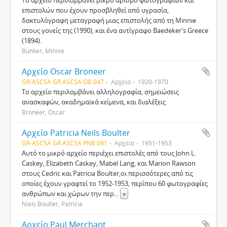
Το αρχείο περιλαμβάνει μικρό αριθμό φωτογραφιών και
επιστολών που έχουν προσβληθεί από υγρασία,
δακτυλόγραφη μεταγραφή μιας επιστολής από τη Minnie
στους γονείς της (1990), και ένα αντίγραφο Baedeker's Greece
(1894).
Bunker, Minnie
Αρχείο Oscar Broneer
GR-ASCSA GR ASCSA OB 047
Αρχείο
1920-1970
Το αρχείο περιλαμβάνει αλληλογραφία, σημειώσεις
ανασκαφών, ακαδημαϊκά κείμενα, και διαλέξεις
Broneer, Oscar
Αρχείο Patricia Neils Boulter
GR-ASCSA GR ASCSA PNB 091
Αρχείο
1951-1953
Αυτό το μικρό αρχείο περιέχει επιστολές από τους John L.
Caskey, Elizabeth Caskey, Mabel Lang, και Marion Rawson
στους Cedric και Patricia Boulter,οι περισσότερες από τις
οποίες έχουν γραφτεί το 1952-1953, περίπου 60 φωτογραφίες
ανθρώπων και χώρων την περ
...
»
Niels Boulter, Patricia
Αρχείο Paul Merchant