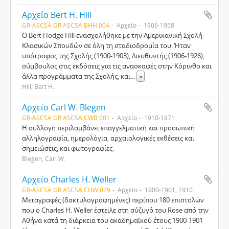
Αρχείο Bert H. Hill
GR-ASCSA GR ASCSA BHH 004
Αρχείο
1906-1958
Ο Bert Hodge Hill ενασχολήθηκε με την Αμερικανική Σχολή
Κλασικών Σπουδών σε όλη τη σταδιοδρομία του. Ήταν
υπότροφος της Σχολής (1900-1903), Διευθυντής (1906-1926),
σύμβουλος στις εκδόσεις για τις ανασκαφές στην Κόρινθο και
άλλα προγράμματα της Σχολής, και
...
»
Hill, Bert H.
Αρχείο Carl W. Blegen
GR-ASCSA GR ASCSA CWB 001
Αρχείο
1910-1971
Η συλλογή περιλαμβάνει επαγγελματική και προσωπική
αλληλογραφία, ημερολόγια, αρχαιολογικές εκθέσεις και
σημειώσεις, και φωτογραφίες.
Blegen, Carl W.
Αρχείο Charles H. Weller
GR-ASCSA GR ASCSA CHW 029
Αρχείο
1900-1901, 1910
Μεταγραφές (δακτυλογραφημένες) περίπου 180 επιστολών
που ο Charles H. Weller έστειλε στη σύζυγό του Rose από την
Αθήνα κατά τη διάρκεια του ακαδημαϊκού έτους 1900-1901