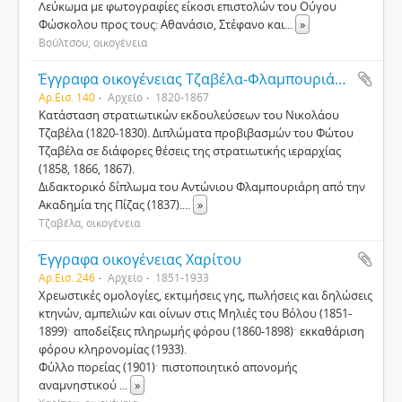
Λεύκωμα με φωτογραφίες είκοσι επιστολών του Ούγου
Φώσκολου προς τους: Αθανάσιο, Στέφανο και
...
»
Βούλτσου, οικογένεια
Έγγραφα οικογένειας Τζαβέλα-Φλαμπουριάρη
Αρ.Εισ. 140
Αρχείο
1820-1867
Κατάσταση στρατιωτικών εκδουλεύσεων του Νικολάου
Τζαβέλα (1820-1830). Διπλώματα προβιβασμών του Φώτου
Τζαβέλα σε διάφορες θέσεις της στρατιωτικής ιεραρχίας
(1858, 1866, 1867).
Διδακτορικό δίπλωμα του Αντώνιου Φλαμπουριάρη από την
Ακαδημία της Πίζας (1837).
...
»
Τζαβέλα, οικογένεια
Έγγραφα οικογένειας Χαρίτου
Αρ.Εισ. 246
Αρχείο
1851-1933
Χρεωστικές ομολογίες, εκτιμήσεις γης, πωλήσεις και δηλώσεις
κτηνών, αμπελιών και οίνων στις Μηλιές του Βόλου (1851-
1899)ˑ αποδείξεις πληρωμής φόρου (1860-1898)ˑ εκκαθάριση
φόρου κληρονομίας (1933).
Φύλλο πορείας (1901)ˑ πιστοποιητικό απονομής
αναμνηστικού
...
»