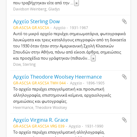
που τραβήχτηκαν είτε από την
...
»
Davidson Weinberg, Gladys
Αρχείο Sterling Dow
GR-ASCSA GR ASCSA
Αρχείο
1931-1967
Αυτό το μικρό αρχείο περιέχει σημειωματάρια, φωτογραφικά
λευκώματα και τρεις καταλόγους επιγραφών από τη δεκαετία
του 1930 όταν ήταν στην Αμερικανική Σχολή Κλασικών
Σπουδών στην Αθήνα, πάνω από είκοσι άρθρα, σημειώσεις
και προσχέδια που γράφτηκαν (πιθανόν
...
»
Dow, Sterling
Αρχείο Theodore Woolsey Heermance
GR-ASCSA GR ASCSA TWH 044
Αρχείο
1896-1905
Το αρχείο περιέχει επαγγελματική και προσωπική
αλληλογραφία, επιστημονικά κείμενα, αρχαιολογικές
σημειώσεις και φωτογραφίες.
Heermance, Theodore Woolsey
Αρχείο Virginia R. Grace
GR-ASCSA GR ASCSA VRG 039
Αρχείο
1931-1990
Το αρχείο περιέχει επαγγελματική αλληλογραφία,