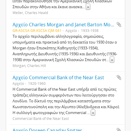
(όταν παρακολούθησε την Αμερικανική Σχολή Κλασικών
Σπουδών στην Αθήνα και έκανε ανασκα
...
»
Weller, Charles Heald
Αρχείο Charles Morgan and Janet Barton Morgan Papers
GR-ASCSA GR ASCSA CJM 041
Αρχείο
1933-1938
Το αρχείο περιλαμβάνει αλληλογραφία, σημειώσεις,
υπομνήματα και πρακτικά από τη δεκαετία του 1930 όταν ο
Morgan ήταν Επισκέπτης Καθηγητής (1933-1934),
Αναπληρωτής Διευθυντής (1935-1936) και Διευθυντής (1936-
1938) στην Αμερικανική Σχολή Κλασικών Σπουδών στ
...
»
Morgan, Charles Hill
Αρχείο Commercial Bank of the Near East
Αρχείο
1920-1960
Η Commercial Bank of the Near East υπήρξε από τις πρώτες
τράπεζες ελληνικών συμφερόντων που λειτούργησαν στο
Λονδίνο. Το δίκτυό της περιλάμβανε καταστήματα στην
Κωνσταντινούπολη και την Αίγυπτο (Αλεξάνδρεια και Κάιρο).
Η συλλογή φωτογραφιών της Commercial
...
»
Commercial Bank of the Near East
Αρχείο Doreen Canaday Spitzer