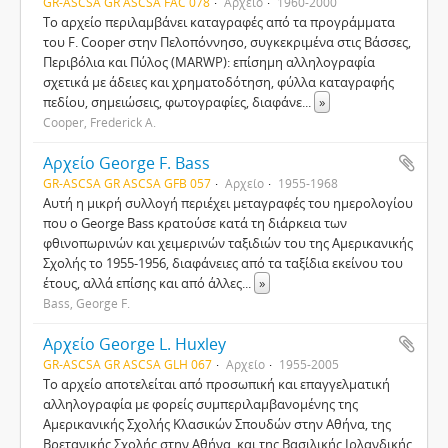
GR-ASCSA GR ASCSA FAC 078
Αρχείο
1960-2000
Το αρχείο περιλαμβάνει καταγραφές από τα προγράμματα
του F. Cooper στην Πελοπόννησο, συγκεκριμένα στις Βάσσες,
Περιβόλια και Πύλος (MARWP): επίσημη αλληλογραφία
σχετικά με άδειες και χρηματοδότηση, φύλλα καταγραφής
πεδίου, σημειώσεις, φωτογραφίες, διαφάνε
...
»
Cooper, Frederick A.
Αρχείο George F. Bass
GR-ASCSA GR ASCSA GFB 057
Αρχείο
1955-1968
Αυτή η μικρή συλλογή περιέχει μεταγραφές του ημερολογίου
που ο George Bass κρατούσε κατά τη διάρκεια των
φθινοπωρινών και χειμερινών ταξιδιών του της Αμερικανικής
Σχολής το 1955-1956, διαφάνειες από τα ταξίδια εκείνου του
έτους, αλλά επίσης και από άλλες
...
»
Bass, George F.
Αρχείο George L. Huxley
GR-ASCSA GR ASCSA GLH 067
Αρχείο
1955-2005
Το αρχείο αποτελείται από προσωπική και επαγγελματική
αλληλογραφία με φορείς συμπεριλαμβανομένης της
Αμερικανικής Σχολής Κλασικών Σπουδών στην Αθήνα, της
Βρετανικής Σχολής στην Αθήνα, και της Βασιλικής Ιρλανδικής