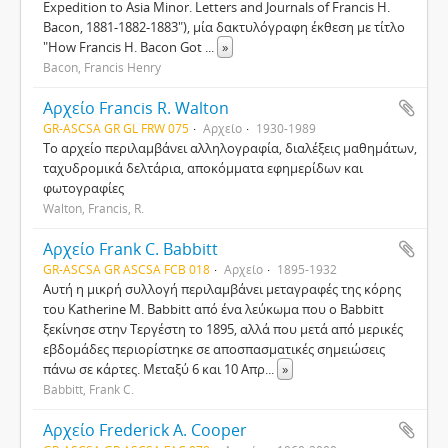
Expedition to Asia Minor. Letters and Journals of Francis H.
Bacon, 1881-1882-1883"), μία δακτυλόγραφη έκθεση με τίτλο
"How Francis H. Bacon Got
...
»
Bacon, Francis Henry
Αρχείο Francis R. Walton
GR-ASCSA GR GL FRW 075
Αρχείο
1930-1989
Το αρχείο περιλαμβάνει αλληλογραφία, διαλέξεις μαθημάτων,
ταχυδρομικά δελτάρια, αποκόμματα εφημερίδων και
φωτογραφίες
Walton, Francis, R.
Αρχείο Frank C. Babbitt
GR-ASCSA GR ASCSA FCB 018
Αρχείο
1895-1932
Αυτή η μικρή συλλογή περιλαμβάνει μεταγραφές της κόρης
του Katherine M. Babbitt από ένα λεύκωμα που ο Babbitt
ξεκίνησε στην Τεργέστη το 1895, αλλά που μετά από μερικές
εβδομάδες περιορίστηκε σε αποσπασματικές σημειώσεις
πάνω σε κάρτες. Μεταξύ 6 και 10 Απρ
...
»
Babbitt, Frank C.
Αρχείο Frederick A. Cooper