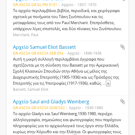
GR-ASCSA GR GL PM 0131
Αρχείο
1957- 1970
Το αρχείο περιλαμβάνει βιβλία, περιοδικά, και χειρόγραφα
σχετικά με ποιήματα του Τάκη Σινόπουλου και τις
μεταφράσεις τους από τον Paul Merchant. Επιπρόσθετα,
υπάρχουν λίγες επιστολές, και δύο πίνακες του Σινόπουλου.
Merchant, Paul
Αρχείο Samuel Eliot Bassett
GR-ASCSA GR ASCSA SEB 054
Αρχείο
1896-1936
Αυτή η μικρή συλλογή περιλαμβάνει έγγραφα που
σχετίζονται με τη σύνδεση του Bassett με την Αμερικανική
Σχολή Κλασικών Σπουδών στην Αθήνα ως μέλος της
Διαχειριστικής Επιτροπής (1905-1936) και ως Πρόεδρος της
Επιτροπής για τις Υποτροφίες (1917-1936), καθώς
...
»
Bassett, Samuel Eliot
Αρχείο Saul and Gladys Weinberg
GR-ASCSA GR ASCSA GSW 032
Αρχείο
1930-1980
Το αρχείο Gladys και Saul Weinberg,1930-1980, περιέχει
αλληλογραφία, σημειώσεις και φωτογραφίες που παρέχουν
πληροφορίες για το αρχαιολογικό τους έργο στην Ελλάδα,
κυρίως στην Κόρινθο και την Ελάτεια. Οι φωτογραφίες τους