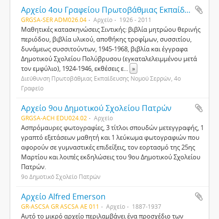
Αρχείο 4ου Γραφείου Πρωτοβάθμιας Εκπαίδευσης Σερρών
GRGSA-SER ADM026.04
Αρχείο
1926 - 2011
Μαθητικές κατασκηνώσεις Σιντικής: βιβλία μητρώου θερινής
περιόδου, βιβλία υλικού, αποθήκης τροφίμων, συσσιτίου,
δυνάμεως συσσιτούντων, 1945-1968, βιβλία και έγγραφα
Δημοτικού Σχολείου Πολύβρυσου (εγκαταλελειμμένου μετά
τον εμφύλιο), 1924-1946, εκθέσεις ε
...
»
Διεύθυνση Πρωτοβάθμιας Εκπαίδευσης Νομού Σερρών, 4ο
Γραφείο
Αρχείο 9ου Δημοτικού Σχολείου Πατρών
GRGSA-ACH EDU024.02
Αρχείο
Ασπρόμαυρες φωτογραφίες, 3 τίτλοι σπουδών μετεγγραφής, 1
γραπτό εξετάσεων μαθητή και 1 λεύκωμα φωτογραφιών που
αφορούν σε γυμναστικές επιδείξεις, τον εορτασμό της 25ης
Μαρτίου και λοιπές εκδηλώσεις του 9ου Δημοτικού Σχολείου
Πατρών.
9ο Δημοτικό Σχολείο Πατρών
Αρχείο Alfred Emerson
GR-ASCSA GR ASCSA AE 011
Αρχείο
1887-1937
Αυτό το μικρό αρχείο περιλαμβάνει ένα προσχέδιο των