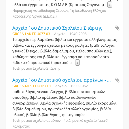
αλλά και έγγραφα της Κ.Ο.Μ.Δ.Ε. (Κρατικός Οργανισμ
...
»
Νομαρχιακή Αυτοδιοίκηση Σερρών, 1η Διεύθυνση Ελέγχου
Κατασκευής Έργου (Δ.Ε.Κ.Ε.)
Αρχείο 1ου Δημοτικού Σχολείου Σπάρτης
GRGSA-LAK EDU077.03
Αρχείο
1940-2008
Το αρχείο περιλαμβάνει βιβλία και έγγραφα αλληλογραφίας,
βιβλία και έγγραφα σχετικά με τους μαθητές (μαθητολόγια,
γενικοί έλεγχοι, βιβλία δαμαλισμού, τίτλοι σπουδών κ.ά.),
καθώς επίσης και βιβλία και έγγραφα που αφορούν στο
διδακτικό προσωπικό (πρακτικά σ
...
»
1ο Δημοτικό Σχολείο Σπάρτης
Αρχείο 1ου Δημοτικού σχολείου αρρένων - 4ου Δημοτικού σχολείου (μικτού) Καλαμάτας
GRGSA-MES EDU167.01
Αρχείο
1900-1962
μαθητολόγια, γενικοί έλεγχοι, βιβλία πιστοποιητικών
σπουδής, βιβλίο πράξεων, βιβλίο παιδαγωγικών
συνεδριάσεων, βιβλία σχολικής εφορείας, βιβλίο εκδρομών,
βιβλία δαμαλισμού, πρωτόκολλα αλληλογραφίας, βιβλία
υλικού, βιβλίο βιβλιοθήκης, φωτογραφίες.
1ο Δημοτικό σχολείο αρρένων - 4ο Δημοτικό σχολείο (μικτό)
Καλαμάτας