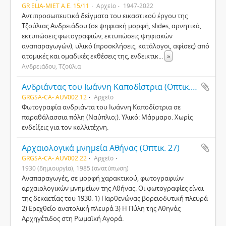
GR ELIA-MIET Α.Ε. 15/11
Αρχείο
1947-2022
Αντιπροσωπευτικά δείγματα του εικαστικού έργου της
Τζούλιας Ανδρειάδου (σε ψηφιακή μορφή, slides, αρνητικά,
εκτυπώσεις φωτογραφιών, εκτυπώσεις ψηφιακών
αναπαραγωγών), υλικό (προσκλήσεις, κατάλογοι, αφίσες) από
ατομικές και ομαδικές εκθέσεις της, ενδεικτικ
...
»
Ανδρειάδου, Τζούλια
Ανδριάντας του Ιωάννη Καποδίστρια (Οπτικ. 15)
GRGSA-CA- AUV002.12
Αρχείο
Φωτογραφία ανδριάντα του Ιωάννη Καποδίστρια σε
παραθάλασσια πόλη (Ναύπλιο;). Υλικό: Μάρμαρο. Χωρίς
ενδείξεις για τον καλλιτέχνη.
Αρχαιολογικά μνημεία Αθήνας (Οπτικ. 27)
GRGSA-CA- AUV002.22
Αρχείο
1930 (δημιουργία), 1985 (ανατύπωση)
Αναπαραγωγές, σε μορφή χαρακτικού, φωτογραφιών
αρχαιολογικών μνημείων της Αθήνας. Οι φωτογραφίες είναι
της δεκαετίας του 1930. 1) Παρθενώνας βορειοδυτική πλευρά
2) Ερεχθείο ανατολική πλευρά 3) Η Πύλη της Αθηνάς
Αρχηγέτιδος στη Ρωμαϊκή Αγορά.