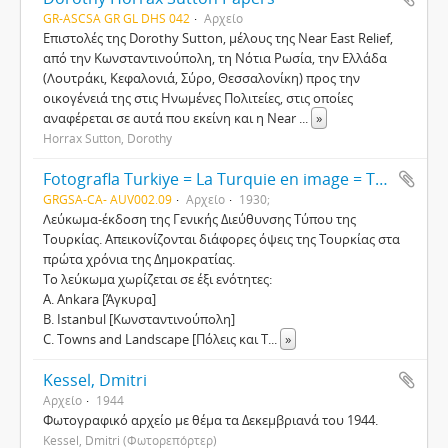
GR-ASCSA GR GL DHS 042
Αρχείο
Επιστολές της Dorothy Sutton, μέλους της Near East Relief,
από την Κωνσταντινούπολη, τη Νότια Ρωσία, την Ελλάδα
(Λουτράκι, Κεφαλονιά, Σύρο, Θεσσαλονίκη) προς την
οικογένειά της στις Ηνωμένες Πολιτείες, στις οποίες
αναφέρεται σε αυτά που εκείνη και η Near
...
»
Horrax Sutton, Dorothy
Fotografla Turkiye = La Turquie en image = Turkey in pictures = Die Turkei im Bild (Οπτικ. 12)
GRGSA-CA- AUV002.09
Αρχείο
1930;
Λεύκωμα-έκδοση της Γενικής Διεύθυνσης Τύπου της
Τουρκίας. Απεικονίζονται διάφορες όψεις της Τουρκίας στα
πρώτα χρόνια της Δημοκρατίας.
Το λεύκωμα χωρίζεται σε έξι ενότητες:
Α. Ankara [Άγκυρα]
B. Istanbul [Κωνσταντινούπολη]
C. Towns and Landscape [Πόλεις και Τ
...
»
Kessel, Dmitri
Αρχείο
1944
Φωτογραφικό αρχείο με θέμα τα Δεκεμβριανά του 1944.
Kessel, Dmitri (Φωτορεπόρτερ)