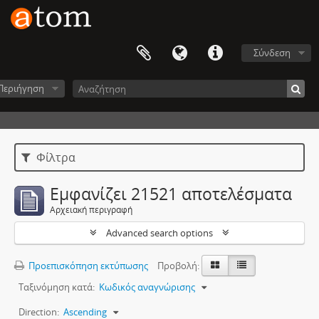
Σύνδεση
Περιήγηση
Φίλτρα
Εμφανίζει 21521 αποτελέσματα
Αρχειακή περιγραφή
Advanced search options
Προεπισκόπηση εκτύπωσης
Προβολή:
Ταξινόμηση κατά:
Κωδικός αναγνώρισης
Direction:
Ascending