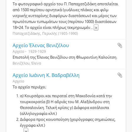
Το φωτογραφικό αρχείο του Π. Παπαχατζιδάκη αποτελείται
από 1500 περίπου αρνητικά (γυάλινες πλάκες και φιλμ
νιτρικής κυτταρίνης διαφόρων διαστάσεων) και μέρος των
πρωτότυπων τυπωμάτων τους (περίπου 1000) διαστάσεων
18×24. Το αρχείο είναι πλήρως τεκμηριωμέν
...
»
Παπαχατζιδάκης, Περικλής (1905-1990)
Αρχείο Έλενας Βενιζέλου
Αρχείο
1929-1929
Επιστολή της Έλενας Βενιζέλου στη Φλωρεντίνη Καλούτση.
Βενιζέλου, Έλενα
Αρχείο Ιωάννη Κ. Βαδραβέλλη
Αρχείο
Το αρχείο περιέχει:
α) Κουρσάροι και πειραταί στη Μακεδονία κατά την
τουρκοκρατία β) Η αδριάς του Μ. Αλεξάνδρου στη
Θεσσαλονίκη. Τελική κρίσις γ) Διάφορα κατάλοιπα
(αλληλογραφία κλπ.)
Διάφορα προς κοινοποίηση (χειρόγραφες σημειώσεις,
έγγραφα κλπ.)
...
»