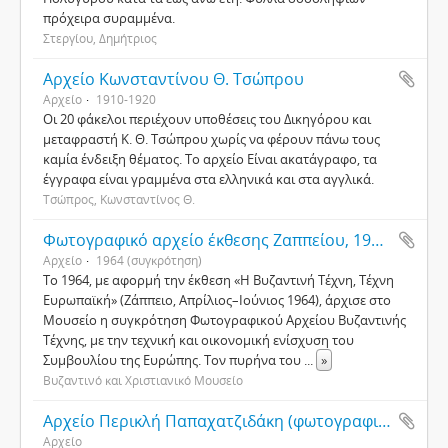
πρόχειρα συραμμένα.
Στεργίου, Δημήτριος
Αρχείο Κωνσταντίνου Θ. Τσώπρου
Αρχείο
1910-1920
Οι 20 φάκελοι περιέχουν υποθέσεις του Δικηγόρου και
μεταφραστή Κ. Θ. Τσώπρου χωρίς να φέρουν πάνω τους
καμία ένδειξη θέματος. Το αρχείο Είναι ακατάγραφο, τα
έγγραφα είναι γραμμένα στα ελληνικά και στα αγγλικά.
Τσώπρος, Κωνσταντίνος Θ.
Φωτογραφικό αρχείο έκθεσης Ζαππείου, 1964 (Φωτογραφικό Αρχείο Βυζαντινής Τέχνης)
Αρχείο
1964 (συγκρότηση)
Το 1964, με αφορμή την έκθεση «Η Βυζαντινή Τέχνη, Τέχνη
Ευρωπαϊκή» (Ζάππειο, Απρίλιος–Ιούνιος 1964), άρχισε στο
Μουσείο η συγκρότηση Φωτογραφικού Αρχείου Βυζαντινής
Τέχνης, με την τεχνική και οικονομική ενίσχυση του
Συμβουλίου της Ευρώπης. Τον πυρήνα του
...
»
Βυζαντινό και Χριστιανικό Μουσείο
Αρχείο Περικλή Παπαχατζιδάκη (φωτογραφικό αρχείο)
Αρχείο