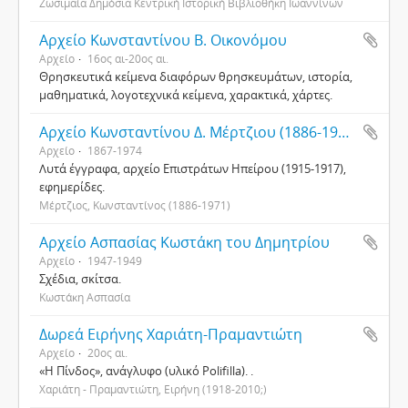
Ζωσιμαία Δημόσια Κεντρική Ιστορική Βιβλιοθήκη Ιωαννίνων
Αρχείο Κωνσταντίνου Β. Οικονόμου
Αρχείο
16ος αι-20ος αι.
Θρησκευτικά κείμενα διαφόρων θρησκευμάτων, ιστορία,
μαθηματικά, λογοτεχνικά κείμενα, χαρακτικά, χάρτες.
Αρχείο Κωνσταντίνου Δ. Μέρτζιου (1886-1971)
Αρχείο
1867-1974
Λυτά έγγραφα, αρχείο Επιστράτων Ηπείρου (1915-1917),
εφημερίδες.
Μέρτζιος, Κωνσταντίνος (1886-1971)
Αρχείο Ασπασίας Κωστάκη του Δημητρίου
Αρχείο
1947-1949
Σχέδια, σκίτσα.
Κωστάκη Ασπασία
Δωρεά Ειρήνης Χαριάτη-Πραμαντιώτη
Αρχείο
20ος αι.
«Η Πίνδος», ανάγλυφο (υλικό Polifilla). .
Χαριάτη - Πραμαντιώτη, Ειρήνη (1918-2010;)