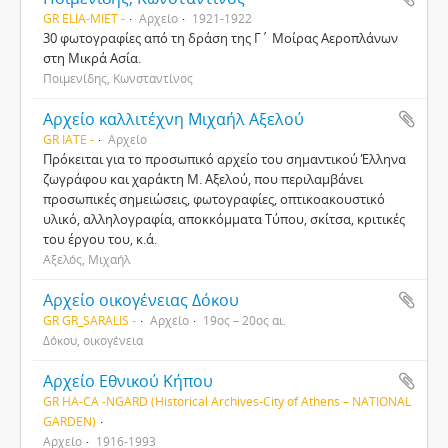
GR ELIA-MIET -
Αρχείο
1921-1922
30 φωτογραφίες από τη δράση της Γ΄ Μοίρας Αεροπλάνων
στη Μικρά Ασία.
Ποιμενίδης, Κωνσταντίνος
Αρχείο καλλιτέχνη Μιχαήλ Αξελού
GR IATE -
Αρχείο
Πρόκειται για το προσωπικό αρχείο του σημαντικού Έλληνα
ζωγράφου και χαράκτη Μ. Αξελού, που περιλαμβάνει
προσωπικές σημειώσεις, φωτογραφίες, οπτικοακουστικό
υλικό, αλληλογραφία, αποκκόμματα Τύπου, σκίτσα, κριτικές
του έργου του, κ.ά.
Αξελός, Μιχαήλ
Αρχείο οικογένειας Δόκου
GR GR_SARALIS -
Αρχείο
19ος – 20ος αι.
Δόκου, οικογένεια
Αρχείο Εθνικού Κήπου
GR HA-CA -NGARD (Historical Archives-City of Athens – NATIONAL
GARDEN)
Αρχείο
1916-1993