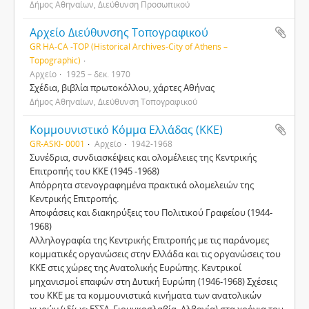
Δήμος Αθηναίων, Διεύθυνση Προσωπικού
Αρχείο Διεύθυνσης Τοπογραφικού
GR HA-CA -TOP (Historical Archives-City of Athens –
Topographic)
Αρχείο
1925 – δεκ. 1970
Σχέδια, βιβλία πρωτοκόλλου, χάρτες Αθήνας
Δήμος Αθηναίων, Διεύθυνση Τοπογραφικού
Κοµµουνιστικό Κόµµα Ελλάδας (ΚΚΕ)
GR-ASKI- 0001
Αρχείο
1942-1968
Συνέδρια, συνδιασκέψεις και ολοµέλειες της Κεντρικής
Επιτροπής του KKE (1945 -1968)
Απόρρητα στενογραφηµένα πρακτικά ολοµελειών της
Κεντρικής Επιτροπής.
Αποφάσεις και διακηρύξεις του Πολιτικού Γραφείου (1944-
1968)
Αλληλογραφία της Κεντρικής Επιτροπής µε τις παράνοµες
κοµµατικές οργανώσεις στην Ελλάδα και τις οργανώσεις του
ΚΚΕ στις χώρες της Ανατολικής Ευρώπης. Κεντρικοί
µηχανισµοί επαφών στη ∆υτική Ευρώπη (1946-1968) Σχέσεις
του ΚΚΕ µε τα κοµµουνιστικά κινήµατα των ανατολικών