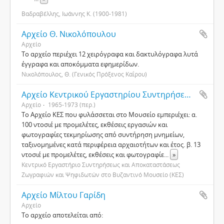
Βαδραβέλλης, Ιωάννης Κ. (1900-1981)
Αρχείο Θ. Νικολόπουλου
Αρχείο
Το αρχείο περιέχει 12 χειρόγραφα και δακτυλόγραφα λυτά
έγγραφα και αποκόμματα εφημερίδων.
Νικολόπουλος, Θ. (Γενικός Πρόξενος Καΐρου)
Αρχείο Κεντρικού Εργαστηρίου Συντηρήσεως και Αποκαταστάσεως Ζωγραφιών και Ψηφιδωτών (ΚΕΣ)
Αρχείο
1965-1973 (περ.)
Το Αρχείο ΚΕΣ που φυλάσσεται στο Μουσείο εμπεριέχει: α.
100 ντοσιέ με προμελέτες, εκθέσεις εργασιών και
φωτογραφίες τεκμηρίωσης από συντήρηση μνημείων,
ταξινομημένες κατά περιφέρεια αρχαιοτήτων και έτος. β. 13
ντοσιέ με προμελέτες, εκθέσεις και φωτογραφίε
...
»
Κεντρικό Εργαστήριο Συντηρήσεως και Αποκαταστάσεως
Ζωγραφιών και Ψηφιδωτών στο Βυζαντινό Μουσείο (ΚΕΣ)
Αρχείο Μίλτου Γαρίδη
Αρχείο
Το αρχείο αποτελείται από: