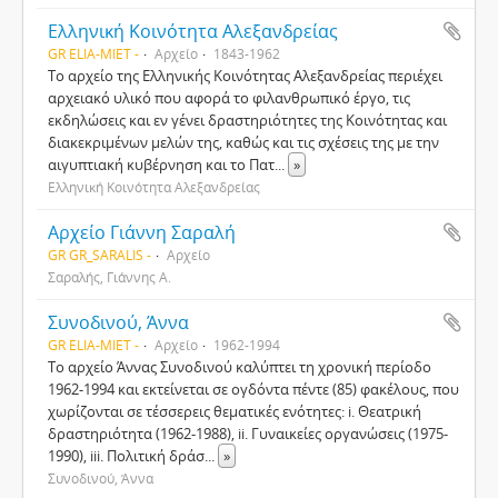
Ελληνική Κοινότητα Αλεξανδρείας
GR ELIA-MIET -
Αρχείο
1843-1962
Το αρχείο της Ελληνικής Κοινότητας Αλεξανδρείας περιέχει
αρχειακό υλικό που αφορά το φιλανθρωπικό έργο, τις
εκδηλώσεις και εν γένει δραστηριότητες της Κοινότητας και
διακεκριμένων μελών της, καθώς και τις σχέσεις της με την
αιγυπτιακή κυβέρνηση και το Πατ
...
»
Ελληνική Κοινότητα Αλεξανδρείας
Αρχείο Γιάννη Σαραλή
GR GR_SARALIS -
Αρχείο
Σαραλής, Γιάννης Α.
Συνοδινού, Άννα
GR ELIA-MIET -
Αρχείο
1962-1994
Το αρχείο Άννας Συνοδινού καλύπτει τη χρονική περίοδο
1962-1994 και εκτείνεται σε ογδόντα πέντε (85) φακέλους, που
χωρίζονται σε τέσσερεις θεματικές ενότητες: i. Θεατρική
δραστηριότητα (1962-1988), ii. Γυναικείες οργανώσεις (1975-
1990), iii. Πολιτική δράσ
...
»
Συνοδινού, Άννα