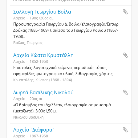
Συλλογή Γεωργίου Βοΐλα
Αρχείο
19ος /20ος αι.
Προσωπογραφία Γεωργίου Δ. Βοϊλα (ελαιογραφία/Εκτωρ
Δούκας (1885-1969) ), σκίτσο του Γεωργίου Ροϊλου (1867-
1928)..
Βοΐλας, Γεώργιος
Αρχείο Κώστα Κρυστάλλη
Αρχείο
1852-1953
Επιστολές, λογοτεχνικά κείμενα, περιοδικός τύπος,
εφημερίδες, φωτογραφικό υλικό, λιθογραφία, χάρτης.
Κρυστάλλης, Κώστας (1868 - 1894)
Δωρεά Βασιλικής Νικολού
Αρχείο
20ος αι.
«Ο θρίαμβος του Αχιλλέα», ελαιογραφία σε μουσαμά
(μεταξωτό), 3,00x1,50 μ.
Νικολού Βασιλική
Αρχείο "Διάφορα"
Αρχείο
1867-1958