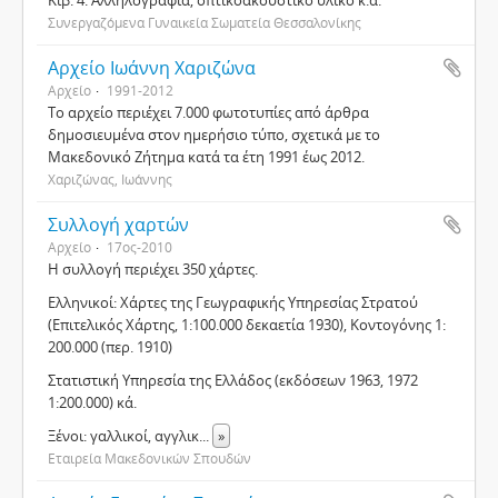
Κιβ. 4: Αλληλογραφία, οπτικοακουστικό υλικό κ.ά.
Συνεργαζόμενα Γυναικεία Σωματεία Θεσσαλονίκης
Αρχείο Ιωάννη Χαριζώνα
Αρχείο
1991-2012
Το αρχείο περιέχει 7.000 φωτοτυπίες από άρθρα
δημοσιευμένα στον ημερήσιο τύπο, σχετικά με το
Μακεδονικό Ζήτημα κατά τα έτη 1991 έως 2012.
Χαριζώνας, Ιωάννης
Συλλογή χαρτών
Αρχείο
17ος-2010
Η συλλογή περιέχει 350 χάρτες.
Ελληνικοί: Χάρτες της Γεωγραφικής Υπηρεσίας Στρατού
(Επιτελικός Χάρτης, 1:100.000 δεκαετία 1930), Κοντογόνης 1:
200.000 (περ. 1910)
Στατιστική Υπηρεσία της Ελλάδος (εκδόσεων 1963, 1972
1:200.000) κά.
Ξένοι: γαλλικοί, αγγλικ
...
»
Εταιρεία Μακεδονικών Σπουδών