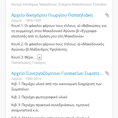
Κέντρο Αποδήμων Μακεδόνων, Εταιρεία Μακεδονικών Σπουδών.
Αρχείο δικηγόρου Γεωργίου Παπαηλιάκη
Αρχείο
1909-1930
Κουτί 1: Οι φάκελοι φέρουν τους τίτλους: α) «Βεβαιώσεις για
τη συμμετοχή στον Μακεδονικό Αγώνα» β) «Έγγραφα-
επιστολές από τη δράση μου στη Μακεδονία».
Κουτί 2: Οι φάκελοι φέρουν τους τίτλους: α) «Μακεδονικός
Αγώνας» β) Αλέξανδρος Υψηλάντης
Κουτί 3: Φέρει
...
»
Παπαηλιάκης, Γεώργιος
Αρχείο Συνεργαζόμενων Γυναικείων Σωματείων Θεσσαλονίκης
Αρχείο
1993-2014
Κιβ. 1: Περιέχει υλικό από την οικονομική διαχείριση των
Σωματείων.
Κιβ. 2: Περιέχει φωτογραφικό υλικό
Κιβ. 3: Περιέχει πρακτικά συνεδριάσεων, τιμητικά
αναμνηστικά κ.ά..