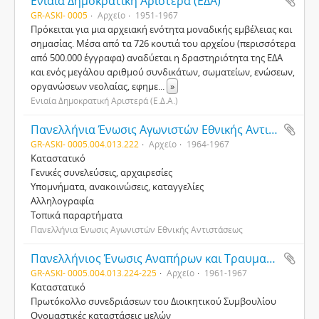
Ενιαία Δηµοκρατική Αριστερά (ΕΔΑ)
GR-ASKI- 0005
Αρχείο
1951-1967
Πρόκειται για µια αρχειακή ενότητα µοναδικής εµβέλειας και
σηµασίας. Μέσα από τα 726 κουτιά του αρχείου (περισσότερα
από 500.000 έγγραφα) αναδύεται η δραστηριότητα της ΕΔΑ
και ενός µεγάλου αριθµού συνδικάτων, σωµατείων, ενώσεων,
οργανώσεων νεολαίας, εφηµε
...
»
Ενιαία Δηµοκρατική Αριστερά (Ε.Δ.Α.)
Πανελλήνια Ένωσις Αγωνιστών Εθνικής Αντιστάσεως (ΠΕΑΕΑ)
GR-ASKI- 0005.004.013.222
Αρχείο
1964-1967
Καταστατικό
Γενικές συνελεύσεις, αρχαιρεσίες
Υποµνήµατα, ανακοινώσεις, καταγγελίες
Αλληλογραφία
Τοπικά παραρτήµατα
Πανελλήνια Ένωσις Αγωνιστών Εθνικής Αντιστάσεως
Πανελλήνιος Ένωσις Αναπήρων και Τραυµατιών Εθνικής Αντιστάσεως περιόδου 1941-1944 (ΠΕΑΤΕΑ)
GR-ASKI- 0005.004.013.224-225
Αρχείο
1961-1967
Καταστατικό
Πρωτόκολλο συνεδριάσεων του Διοικητικού Συµβουλίου
Ονοµαστικές καταστάσεις µελών