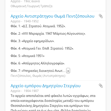
Αρχείο
19ος αιώνα
Οθωμανική Γεωργική Τράπεζα
Αρχείο Αντιστράτηγου Θωμά Πεντζόπουλου
Αρχείο
1940-1952
Φάκ. 1: «Δ.Σ. Στρατού. Ατομικά. 1952».
Φάκ. 2: «VIII Μεραρχία. 1947 Μάρτιος-Αύγουστος».
Φάκ. 3: «Αρχείο εφημερίδων».
Φάκ. 4: «Ατομικά Γεν. Επιθ. Στρατού. 1952».
Φάκ. 5: «Ατομικά 1951»
Φάκ. 6: «Απόρρητος Αλληλογραφία».
Φάκ. 7: «Υπηρεσίες διοικητού Ανωτ.
...
»
Πεντζόπουλος, Θωμάς (Αντιστράτηγος)
Αρχείο εμπόρου Δημητρίου Στεργίου
Αρχείο
1904-1907
Το αρχείο αποτελείται από φάκελο λυτών εγγράφων, στα
οποία καταγράφονται δοσοληψίες μεταξύ του εμπόρου
Θεσσαλονίκης Δημητρίου Στεργίου και εμπόρων του
Πολυγύρου κατά τα έως άνω έτη. Φύλλα δοσοληψιών