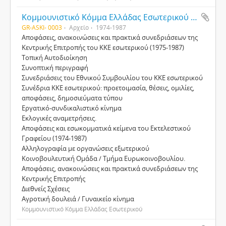
Κοµµουνιστικό Κόµµα Ελλάδας Εσωτερικού (ΚΚΕ εσ.) 1968-1987
GR-ASKI- 0003
Αρχείο
1974-1987
Aποφάσεις, ανακοινώσεις και πρακτικά συνεδριάσεων της
Κεντρικής Επιτροπής του KKE εσωτερικού (1975-1987)
Τοπική Αυτοδιοίκηση
Συνοπτική περιγραφή
Συνεδριάσεις του Εθνικού Συµβουλίου του KKE εσωτερικού
Συνέδρια KKE εσωτερικού: προετοιµασία, θέσεις, οµιλίες,
αποφάσεις, δηµοσιεύµατα τύπου
Εργατικό-συνδικαλιστικό κίνηµα
Εκλογικές αναµετρήσεις.
Αποφάσεις και εσωκοµµατικά κείµενα του Εκτελεστικού
Γραφείου (1974-1987)
Αλληλογραφία µε οργανώσεις εξωτερικού
Kοινοβουλευτική Oµάδα / Tµήµα Eυρωκοινοβουλίου.
Aποφάσεις, ανακοινώσεις και πρακτικά συνεδριάσεων της
Κεντρικής Επιτροπής
∆ιεθνείς Σχέσεις
Αγροτική δουλειά / Γυναικείο κίνηµα
Κοµµουνιστικό Κόµµα Ελλάδας Εσωτερικού