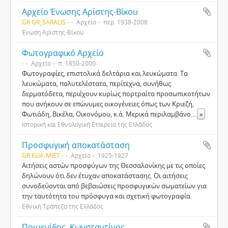
Αρχείο Ένωσης Αρίστης-Βίκου
GR GR_SARALIS -
Αρχείο
περ. 1938-2008
Ένωση Αρίστης-Βίκου
Φωτογραφικό Αρχείο
-
Αρχείο
π. 1850-2000
Φωτογραφίες, επιστολικά δελτάρια και λευκώματα. Τα
λευκώματα, πολυτελέστατα, περίτεχνα, συνήθως
δερματόδετα, περιέχουν κυρίως πορτραίτα προσωπικοτήτων
που ανήκουν σε επώνυμες οικογένειες όπως των Κριεζή,
Φωτιάδη, Βικέλα, Οικονόμου, κ.ά. Μερικά περιλαμβάνο
...
»
Ιστορική και Εθνολογική Εταιρεία της Ελλάδος
Προσφυγική αποκατάσταση
GR ELIA-MIET -
Αρχείο
1925-1927
Αιτήσεις αστών προσφύγων της Θεσσαλονίκης με τις οποίες
δηλώνουν ότι δεν έτυχαν αποκατάστασης. Οι αιτήσεις
συνοδεύονται από βεβαιώσεις προσφυγικών σωματείων για
την ταυτότητα του πρόσφυγα και σχετική φωτογραφία.
Εθνική Τράπεζα της Ελλάδος
Ποιμενίδης, Κωνσταντίνος