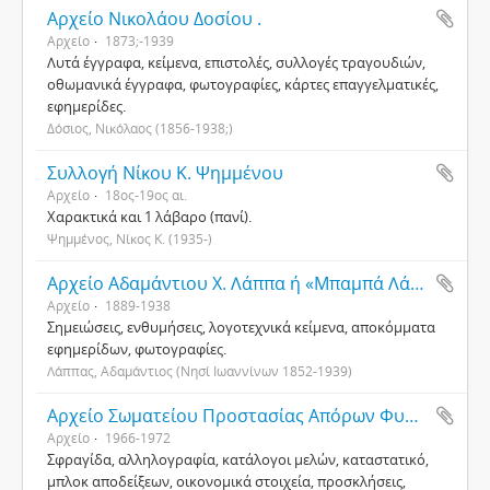
Αρχείο Νικολάου Δοσίου .
Αρχείο
1873;-1939
Λυτά έγγραφα, κείμενα, επιστολές, συλλογές τραγουδιών,
οθωμανικά έγγραφα, φωτογραφίες, κάρτες επαγγελματικές,
εφημερίδες.
Δόσιος, Νικόλαος (1856-1938;)
Συλλογή Νίκου Κ. Ψημμένου
Αρχείο
18ος-19ος αι.
Χαρακτικά και 1 λάβαρο (πανί).
Ψημμένος, Νίκος Κ. (1935-)
Αρχείο Αδαμάντιου Χ. Λάππα ή «Μπαμπά Λάππα»
Αρχείο
1889-1938
Σημειώσεις, ενθυμήσεις, λογοτεχνικά κείμενα, αποκόμματα
εφημερίδων, φωτογραφίες.
Λάππας, Αδαμάντιος (Νησί Ιωαννίνων 1852-1939)
Αρχείο Σωματείου Προστασίας Απόρων Φυματικών «Ο Νεομάρτυς Άγιος Γεώργιος ο εξ Ιωαννίνων»
Αρχείο
1966-1972
Σφραγίδα, αλληλογραφία, κατάλογοι μελών, καταστατικό,
μπλοκ αποδείξεων, οικονομικά στοιχεία, προσκλήσεις,