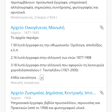
περιλαμβάνουν: προσωπικά έγγραφα, υπηρεσιακή
αλληλογραφία, σημειώσεις συντήρησης, φωτογραφίες και
αρνητικά.
Μπαλτογιάννης, Σταύρος (1929-)
Αρχείο Οικογένειας Μανωλή
Αρχείο
1877-1935
Το αρχείο περιέχει:
1.50 λυτά έγγραφα εις την οθωμανικήν: Ομόλογα, αποδείξεις
κ.λ.π.
2.16 λυτά έγγραφα στην ελληνική των ετών 1877-1908
3.18 λυτά έγγραφα στην ελληνική που αφορούν τη λειτουργία
χοροδιδασκαλείου Ι. Τανταλίδου (1921-2935)
4.Μία ταυτότητα
...
»
Μανωλή, οικογένεια
Αρχείο Ζωσιμαίας Δημόσιας Κεντρικής Ιστορικής Βιβλιοθήκης Ιωαννίνων (σύγχρονο αρχείο)
Αρχείο
1958 -
Υπηρεσιακά έγγραφα, βιβλία πρωτοκόλλου, περιουσίας και
Πρακτικών (από το 1958) και φωτογραφικό υλικό.