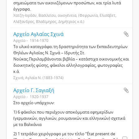
σημειώματα των εικονιζόμενων προσώπων, και τρία λυτά
έγγραφα.
Χατζη-Ιορδάν, Βασιλείου, οικογένεια, (Φεφρωνία, Ελισάβετ,
Αλέξανδρος, Βλαδίμηρος, Δημήτριος κ.ά.)
Αρχείο Αγλαΐας Σχινά
Αρχείο
1914-1970
Το υλικό καταγράφει τη δραστηριότητα των Εκπαιδευτηρίων
Θηλέων Αγλαΐας Ν. Σχινά – Ιδρυτής Στ.
Νούκας.Περιλαμβάνονται βιβλία – κατάστιχα οικονομικής και
διοικητικής φύσης, φάκελοι αλληλογραφίας, φωτογραφίες
κ.ά.
Σχινά, Αγλαΐα Ν. (1883-1974)
Αρχείο Γ. Σαγιαξή
Αρχείο
1920-1937
Στο αρχείο υπάρχουν:
1) 6 φάκελοι που περιέχουν αποκόμματα εφημερίδων
(γερμανικών, αγγλικών, ρουμανικών και ελληνικών) σχετικά
με τα Βαλκάνια
2) 1 τετράδιο χειρόγραφο με τον τίτλο “État present de