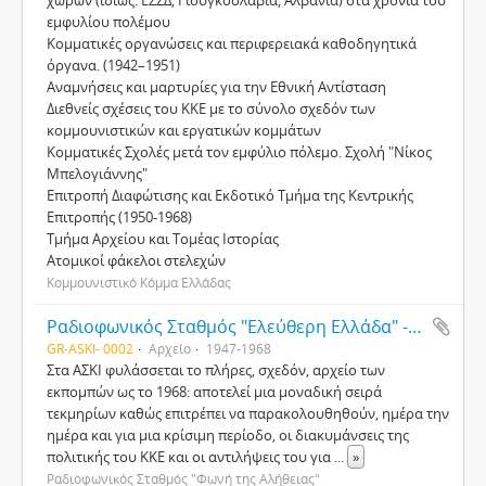
χωρών (ιδίως: ΕΣΣ∆, Γιουγκοσλαβία, Αλβανία) στα χρόνια του
εµφυλίου πολέµου
Κοµµατικές οργανώσεις και περιφερειακά καθοδηγητικά
όργανα. (1942–1951)
Αναµνήσεις και µαρτυρίες για την Εθνική Αντίσταση
∆ιεθνείς σχέσεις του KKE µε το σύνολο σχεδόν των
κοµµουνιστικών και εργατικών κοµµάτων
Κοµµατικές Σχολές µετά τον εµφύλιο πόλεµο. Σχολή "Νίκος
Μπελογιάννης"
Επιτροπή ∆ιαφώτισης και Εκδοτικό Τµήµα της Κεντρικής
Επιτροπής (1950-1968)
Τµήµα Αρχείου και Τοµέας Ιστορίας
Ατοµικοί φάκελοι στελεχών
Κοµµουνιστικό Κόµµα Ελλάδας
Ραδιοφωνικός Σταθµός "Ελεύθερη Ελλάδα" - "Φωνή της Αλήθειας"
GR-ASKI- 0002
Αρχείο
1947-1968
Στα ΑΣΚΙ φυλάσσεται το πλήρες, σχεδόν, αρχείο των
εκποµπών ως το 1968: αποτελεί µια µοναδική σειρά
τεκµηρίων καθώς επιτρέπει να παρακολουθηθούν, ηµέρα την
ηµέρα και για µια κρίσιµη περίοδο, οι διακυµάνσεις της
πολιτικής του ΚΚΕ και οι αντιλήψεις του για
...
»
Ραδιοφωνικός Σταθµός "Φωνή της Αλήθειας"