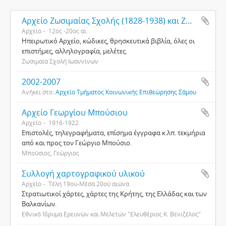
Αρχείο Ζωσιμαίας Σχολής (1828-1938) και Ζωσιμαίας εν Ηπείρω Βιβλιοθήκης (ιστορικό αρχείο)
Αρχείο
12ος -20ος αι.
Ηπειρωτικό Αρχείο, κώδικες, θρησκευτικά βιβλία, όλες οι
επιστήμες, αλληλογραφία, μελέτες.
Ζωσιμαία Σχολή Ιωαννίνων
2002-2007
Ανήκει στο:
Αρχείο Τμήματος Κοινωνικής Επιθεώρησης Σάμου
Αρχείο Γεωργίου Μπούσιου
Αρχείο
1916-1922
Επιστολές, τηλεγραφήματα, επίσημα έγγραφα κ.λπ. τεκμήρια
από και προς τον Γεώργιο Μπούσιο.
Μπούσιος, Γεώργιος
Συλλογή χαρτογραφικού υλικού
Αρχείο
Τέλη 19ου-Μέσα 20ού αιώνα
Στρατιωτικοί χάρτες, χάρτες της Κρήτης, της Ελλάδας και των
Βαλκανίων.
Εθνικό Ίδρυμα Ερευνών και Μελετών "Ελευθέριος Κ. Βενιζέλος"