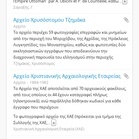
l’Empire Ottoman” par A. Ubicini et P. de Counteille, καθώ
...
»
Σαγιαξής, Γ.
Αρχείο Χρυσόστομου Τζημάκα
Αρχείο
Το αρχείο περιέχει 59 φωτογραφίες επιγραφών και μνημείων
από την περιοχή του Μοριχόβου, της Αχρίδας, της Ηράκλειας
Λυγκηστίδος, του Μοναστηρίου, καθώς και φωτοτυπίες δύο
εκκλησιαστικών εγγράφων που αποδεικνύουν την
διαχρονική παρουσία του ελληνισμού στην περιοχής.
Τζημάκας, Χρυσόστομος
Αρχείο Χριστιανικής Αρχαιολογικής Εταιρείας
Αρχείο
1884-1982
Το Αρχείο της ΧΑΕ αποτελείται από 70 αρχειακούς φακέλους,
από τους οποίους οι 44 έχουν καταγραφεί πλήρως
(ηλεκτρονικά), ενώ παράλληλα δόθηκαν κωδικοί για κάθε
έγγραφο που περιέχουν.
Το φωτογραφικό αρχείο της ΧΑΕ (πρόκειται για τμήμα της
Συλλογής της ΧΑΕ,
...
»
Χριστιανική Αρχαιολογική Εταιρεία (ΧΑΕ)