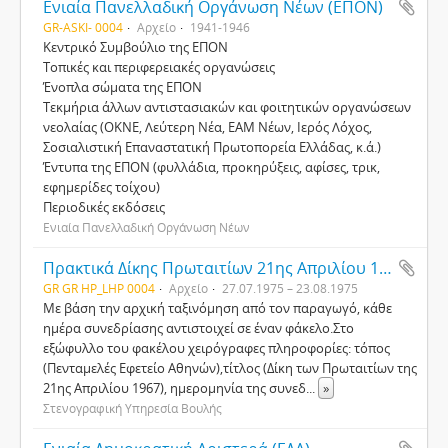
Ενιαία Πανελλαδική Οργάνωση Νέων (ΕΠΟΝ)
GR-ASKI- 0004
Αρχείο
1941-1946
Κεντρικό Συµβούλιο της ΕΠΟΝ
Τοπικές και περιφερειακές οργανώσεις
Ένοπλα σώµατα της ΕΠΟΝ
Τεκµήρια άλλων αντιστασιακών και φοιτητικών οργανώσεων
νεολαίας (ΟΚΝΕ, Λεύτερη Νέα, ΕΑΜ Νέων, Ιερός Λόχος,
Σοσιαλιστική Επαναστατική Πρωτοπορεία Ελλάδας, κ.ά.)
Έντυπα της ΕΠΟΝ (φυλλάδια, προκηρύξεις, αφίσες, τρικ,
εφηµερίδες τοίχου)
Περιοδικές εκδόσεις
Ενιαία Πανελλαδική Οργάνωση Νέων
Πρακτικά Δίκης Πρωταιτίων 21ης Απριλίου 1967
GR GR HP_LHP 0004
Αρχείο
27.07.1975 – 23.08.1975
Με βάση την αρχική ταξινόμηση από τον παραγωγό, κάθε
ημέρα συνεδρίασης αντιστοιχεί σε έναν φάκελο.Στο
εξώφυλλο του φακέλου χειρόγραφες πληροφορίες: τόπος
(Πενταμελές Εφετείο Αθηνών),τίτλος (Δίκη των Πρωταιτίων της
21ης Απριλίου 1967), ημερομηνία της συνεδ
...
»
Στενογραφική Υπηρεσία Βουλής