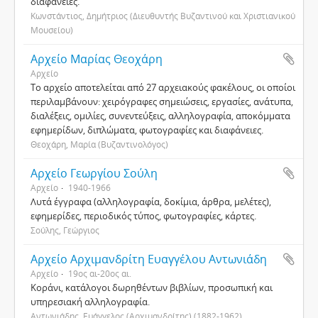
διαφάνειες.
Κωνστάντιος, Δημήτριος (Διευθυντής Βυζαντινού και Χριστιανικού
Μουσείου)
Αρχείο Μαρίας Θεοχάρη
Αρχείο
Το αρχείο αποτελείται από 27 αρχειακούς φακέλους, οι οποίοι
περιλαμβάνουν: χειρόγραφες σημειώσεις, εργασίες, ανάτυπα,
διαλέξεις, ομιλίες, συνεντεύξεις, αλληλογραφία, αποκόμματα
εφημερίδων, διπλώματα, φωτογραφίες και διαφάνειες.
Θεοχάρη, Μαρία (Βυζαντινολόγος)
Αρχείο Γεωργίου Σούλη
Αρχείο
1940-1966
Λυτά έγγραφα (αλληλογραφία, δοκίμια, άρθρα, μελέτες),
εφημερίδες, περιοδικός τύπος, φωτογραφίες, κάρτες.
Σούλης, Γεώργιος
Αρχείο Αρχιμανδρίτη Ευαγγέλου Αντωνιάδη
Αρχείο
19ος αι-20ος αι.
Κοράνι, κατάλογοι δωρηθέντων βιβλίων, προσωπική και
υπηρεσιακή αλληλογραφία.
Αντωνιάδης, Ευάγγελος (Αρχιμανδρίτης) (1882-1962)