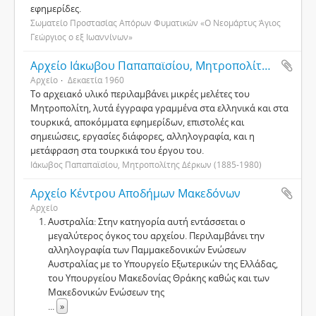
εφημερίδες.
Σωματείο Προστασίας Απόρων Φυματικών «Ο Νεομάρτυς Άγιος
Γεώργιος ο εξ Ιωαννίνων»
Αρχείο Ιάκωβου Παπαπαϊσίου, Μητροπολίτη Δέρκων
Αρχείο
Δεκαετία 1960
Το αρχειακό υλικό περιλαμβάνει μικρές μελέτες του
Μητροπολίτη, λυτά έγγραφα γραμμένα στα ελληνικά και στα
τουρκικά, αποκόμματα εφημερίδων, επιστολές και
σημειώσεις, εργασίες διάφορες, αλληλογραφία, και η
μετάφραση στα τουρκικά του έργου του.
Ιάκωβος Παπαπαϊσίου, Μητροπολίτης Δέρκων (1885-1980)
Αρχείο Κέντρου Αποδήμων Μακεδόνων
Αρχείο
Αυστραλία: Στην κατηγορία αυτή εντάσσεται ο
μεγαλύτερος όγκος του αρχείου. Περιλαμβάνει την
αλληλογραφία των Παμμακεδονικών Ενώσεων
Αυστραλίας με το Υπουργείο Εξωτερικών της Ελλάδας,
του Υπουργείου Μακεδονίας Θράκης καθώς και των
Μακεδονικών Ενώσεων της
...
»