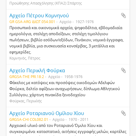
Προώθησης Απασχόλησης (ΚΠΑ2) Σπάρτης
Αρχείο Πέτρου Κομνηνού
GR GSA-ARG ΙΔΙΩΤ.054.001
Αρχείο
1927-1976
Προσωπικά και οικονομικά αρχεία, ψηφοδέλτια, εβδομαδιαία
ημερολόγια, στελέχη αποδείξεων, στελέχη τιμολόγιου
πωλήσεων, βιβλίο εσόδων/εξόδων, Πινάκιον, νομικά έγγραφα,
νομικά βιβλία, μια συσκευασία κονσέρβας, 3 μετάλλια και
εφημερίδες.
Κομνηνός, Πέτρος
Αρχείο Περικλή Φούρκα
GRGSA-THE PRI.18:2
Αρχείο
1958-1976
Φάκελος με κατόψεις και προσόψεις οικοδομών Αδελφών
Φούρκα, δελτίο αφίξεων-αναχωρήσεων, δίπλωμα Αθλητικού
Συλλόγου, χάρτινη πινακίδα ξενοδοχείου
Φούρκας, Περικλής
Αρχείο Ροταριανού Ομίλου Χίου
GRGSA-CHI COL082.01
Αρχείο
1970 - 2011
Αρχειακό υλικό από τον Ροταριανό Όμιλο Χίου και
συγκεκριμένα: καταστατικό, αιτήσεις εγγραφής μελών, καρτέλες