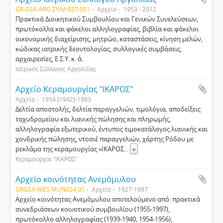
GR GSA-ARG ΣΥΛΛ.027.001
Αρχείο
1953 - 2012
Πρακτικά Διοικητικού Συμβουλίου και Γενικών Συνελεύσεων,
πρωτόκολλα και φάκελοι αλληλογραφίας, βιβλία και φάκελοι
οικονομικής διαχείρισης, μητρώο, καταστάσεις, κίνηση μελών,
κώδικας ιατρικής δεοντολογίας, συλλογικές συμβάσεις,
αρχαιρεσίες, Ε.Σ.Υ. κ. ά.
Ιατρικός Σύλλογος Αργολίδας
Αρχείο Κεραμουργίας "ΙΚΑΡΟΣ"
Αρχείο
1954 [1942]-1983
Δελτία αποστολής, δελτία παραγγελιών, τιμολόγια, αποδείξεις
ταχυδρομείου και λιανικής πώλησης και πληρωμής,
αλληλογραφία εξωτερικού, έντυπος τιμοκατάλογος λιανικής και
χονδρικής πώλησης, ντοσιέ παραγγελιών, χάρτης Ρόδου με
ρεκλάμα της κεραμουργίας «ΙΚΑΡΟΣ
...
»
Κεραμουργία "ΙΚΑΡΟΣ"
Αρχείο κοινότητας Ανεμόμυλου
GRGSA-MES MUN024.01
Αρχείο
1927-1997
Αρχείο κοινότητας Ανεμόμυλου αποτελούμενο από: πρακτικά
συνεδριάσεων κοινοτικού συμβουλίου (1955-1997),
πρωτόκολλο αλληλογραφίας (1939-1940, 1954-1956),