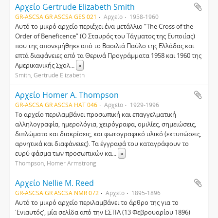
Αρχείο Gertrude Elizabeth Smith
GR-ASCSA GR ASCSA GES 021
Αρχείο
1958-1960
Αυτό το μικρό αρχείο περιέχει ένα μετάλλιο “The Cross of the
Order of Beneficence” (Ο Σταυρός του Τάγματος της Ευποιίας)
που της απονεμήθηκε από το Βασιλιά Παύλο της Ελλάδας και
επτά διαφάνειες από τα Θερινά Προγράμματα 1958 και 1960 της
Αμερικανικής Σχολ
...
»
Smith, Gertrude Elizabeth
Αρχείο Homer A. Thompson
GR-ASCSA GR ASCSA HAT 046
Αρχείο
1929-1996
Το αρχείο περιλαμβάνει προσωπική και επαγγελματική
αλληλογραφία, ημερολόγια, χειρόγραφα, ομιλίες, σημειώσεις,
διπλώματα και διακρίσεις, και φωτογραφικό υλικό (εκτυπώσεις,
αρνητικά και διαφάνειες). Τα έγγραφά του καταγράφουν το
ευρύ φάσμα των προσωπικών κα
...
»
Thompson, Homer Armstrong
Αρχείο Nellie M. Reed
GR-ASCSA GR ASCSA NMR 072
Αρχείο
1895-1896
Αυτό το μικρό αρχείο περιλαμβάνει το άρθρο της για το
'Ενιαυτός', μία σελίδα από την ΕΣΤΙΑ (13 Φεβρουαρίου 1896)