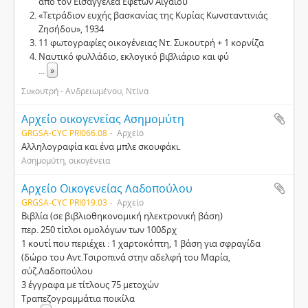
από τον Εισαγγελέα Εφετών Αιγαίου
«Τετράδιον ευχής βασκανίας της Κυρίας Κωνσταντινιάς
Ζησήδου», 1934
11 φωτογραφίες οικογένειας Ντ. Συκουτρή + 1 κορνίζα
Ναυτικό φυλλάδιο, εκλογικό βιβλιάριο και φύ
...
»
Συκουτρή - Ανδρειωμένου, Ντίνα
Αρχείο οικογενείας Ασημομύτη
GRGSA-CYC PRI066.08
Αρχείο
Αλληλογραφία και ένα μπλε σκουφάκι.
Ασημομύτη, οικογένεια
Αρχείο Οικογενείας Λαδοπούλου
GRGSA-CYC PRI019.03
Αρχείο
Βιβλία (σε βιβλιοθηκονομική ηλεκτρονική βάση)
περ. 250 τίτλοι ομολόγων των 100δρχ
1 κουτί που περιέχει : 1 χαρτοκόπτη, 1 βάση για σφραγίδα
(δώρο του Αντ.Τσιροπινά στην αδελφή του Μαρία,
σύζ.Λαδοπούλου
3 έγγραφα με τίτλους 75 μετοχών
Τραπεζογραμμάτια ποικίλα