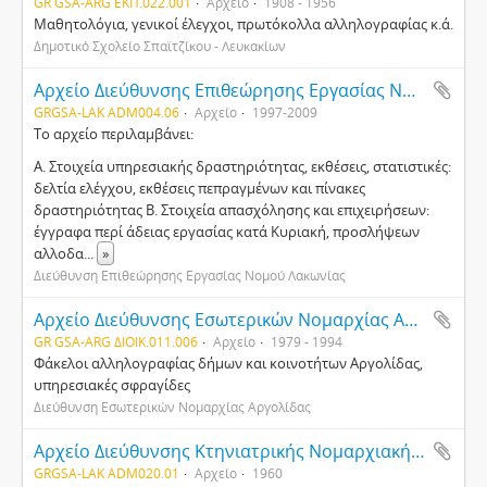
GR GSA-ARG ΕΚΠ.022.001
Αρχείο
1908 - 1956
Μαθητολόγια, γενικοί έλεγχοι, πρωτόκολλα αλληλογραφίας κ.ά.
Δημοτικό Σχολείο Σπαϊτζίκου - Λευκακίων
Αρχείο Διεύθυνσης Επιθεώρησης Εργασίας Νομού Λακωνίας
GRGSA-LAK ADM004.06
Αρχείο
1997-2009
Το αρχείο περιλαμβάνει:
Α. Στοιχεία υπηρεσιακής δραστηριότητας, εκθέσεις, στατιστικές:
δελτία ελέγχου, εκθέσεις πεπραγμένων και πίνακες
δραστηριότητας Β. Στοιχεία απασχόλησης και επιχειρήσεων:
έγγραφα περί άδειας εργασίας κατά Κυριακή, προσλήψεων
αλλοδα
...
»
Διεύθυνση Επιθεώρησης Εργασίας Νομού Λακωνίας
Αρχείο Διεύθυνσης Εσωτερικών Νομαρχίας Αργολίδας
GR GSA-ARG ΔΙΟΙΚ.011.006
Αρχείο
1979 - 1994
Φάκελοι αλληλογραφίας δήμων και κοινοτήτων Αργολίδας,
υπηρεσιακές σφραγίδες
Διεύθυνση Εσωτερικών Νομαρχίας Αργολίδας
Αρχείο Διεύθυνσης Κτηνιατρικής Νομαρχιακής Αυτοδιοίκησης Λακωνίας
GRGSA-LAK ADM020.01
Αρχείο
1960