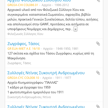
Αρχείο Φιλοζωικού Συλλόγου Χίου
GRGSA-CHI COL086.01
Αρχείο
1996-2012
Αρχειακό υλικό από τον Φιλοζωικό Σύλλογο Χίου και
συγκεκριμένα: καταστατικά Σωματείου, σφραγίδα, βιβλίο
μελών, πρακτικά Γενικών Συνελεύσεων, δελτία τύπου, αιτήσεις
και απολογισμοί στην GAWF, προτάσεις και αιτήματα σε
υποψήφιους Νομάρχες και Δημάρχους, περ
...
»
Φιλοζωικός Σύλλογος Χίου
Ζωγράφος, Τάσος
GR ELIA-MIET Α.Ε. 16/18
Αρχείο
1946-1950, 1981
127 σκίτσα και σχέδια του Τάσου Ζωγράφου, κυρίως από τη
Μακρόνησο.
Ζωγράφος, Τάσος
Συλλογές Ντίνας Συκουτρή Ανδρειωμένου
GRGSA-CYC COL008.10
Αρχείο
1911 - 1977
Αρχείο Κινηματογράφου "ΠΑΛΛΑΣ"
1 κάδρο με έγγραφο του 1959
1 φωτοτυπημένο ημερολόγιο του 1911
Συκουτρή-Ανδρειωμένου, Ντίνα
Συλλογές Ντίνας Συκουτρή Ανδρειωμένου