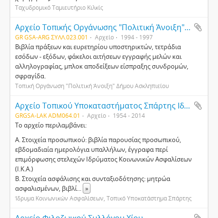
Ταχυδρομικό Ταμιευτήριο Κιλκίς
Αρχείο Τοπικής Οργάνωσης "Πολιτική Άνοιξη" Δήμου Ασκληπιείου
GR GSA-ARG ΣΥΛΛ.023.001
Αρχείο
1994 - 1997
Βιβλία πράξεων και ευρετηρίου υποστηρικτών, τετράδια
εσόδων - εξόδων, φάκελοι αιτήσεων εγγραφής μελών και
αλληλογραφίας, μπλοκ αποδείξεων είσπραξης συνδρομών,
σφραγίδα.
Τοπική Οργάνωση "Πολιτική Άνοιξη" Δήμου Ασκληπιείου
Αρχείο Τοπικού Υποκαταστήματος Σπάρτης Ιδρύματος Κοινωνικών Ασφαλίσεων (Ι.Κ.Α.-Ε.Τ.Α.Μ.)
GRGSA-LAK ADM064.01
Αρχείο
1954 - 2014
Το αρχείο περιλαμβάνει:
Α. Στοιχεία προσωπικού: βιβλία παρουσίας προσωπικού,
εβδομαδιαία ημερολόγια υπαλλήλων, έγγραφα περί
επιμόρφωσης στελεχών Ιδρύματος Κοινωνικών Ασφαλίσεων
(Ι.Κ.Α.)
Β. Στοιχεία ασφάλισης και συνταξιοδότησης: μητρώα
ασφαλισμένων, βιβλί
...
»
Ίδρυμα Κοινωνικών Ασφαλίσεων, Τοπικό Υποκατάστημα Σπάρτης