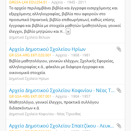
GRGSA-LAK EDU254.01
Αρχείο
1945 - 2011
Το αρχείο περιλαμβάνει βιβλία και έγγραφα εισερχόμενης και
εξερχόμενης αλληλογραφίας, βιβλία που αφορούν στο
προσωπικό (πρακτικά, βιβλίο επιθεωρήσεων), καθώς επίσης
έγγραφα και βιβλία με στοιχεία μαθητών (μαθητολόγια, γενικοί
έλεγχοι, βιβλίο μητρώου και π
...
»
Δημοτικό Σχολείο Βελιών
Αρχείο Δημοτικού Σχολείου Ηρίων
GR GSA-ARG ΕΚΠ.020.001
Αρχείο
1908 - 1981
Βιβλία μαθητολόγιου, γενικών ελέγχων, Σχολικής Εφορείας,
αλληλογραφίας κ.ά., φάκελοι με διάφορα έγγραφα και
οικονομικά στοιχεία.
Δημοτικό Σχολείο Ηρίων
Αρχείο Δημοτικού Σχολείου Κοφινίου - Νέας Τίρυνθας
GR GSA-ARG ΕΚΠ.007.001
Αρχείο
1904 - 1957
Μαθητολόγιο, γενικοί έλεγχοι, πρακτικά συλλόγου
διδασκόντων κ.ά.
Δημοτικό Σχολείο Κοφινίου - Νέας Τίρυνθας
Αρχείο Δημοτικού Σχολείου Σπαϊτζίκου - Λευκακίων