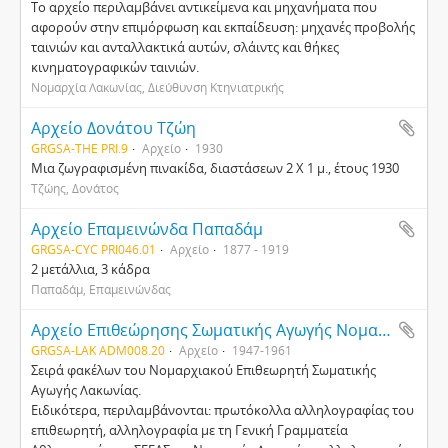
Το αρχείο περιλαμβάνει αντικείμενα και μηχανήματα που
αφορούν στην επιμόρφωση και εκπαίδευση: μηχανές προβολής
ταινιών και ανταλλακτικά αυτών, σλάιντς και θήκες
κινηματογραφικών ταινιών.
Νομαρχία Λακωνίας, Διεύθυνση Κτηνιατρικής
Αρχείο Δονάτου Τζώη
GRGSA-THE PRI.9
Αρχείο
1930
Μια ζωγραφισμένη πινακίδα, διαστάσεων 2 X 1 μ., έτους 1930
Τζώης, Δονάτος
Αρχείο Επαμεινώνδα Παπαδάμ
GRGSA-CYC PRI046.01
Αρχείο
1877 - 1919
2 μετάλλια, 3 κάδρα
Παπαδάμ, Επαμεινώνδας
Αρχείο Επιθεώρησης Σωματικής Αγωγής Νομαρχίας Λακωνίας
GRGSA-LAK ADM008.20
Αρχείο
1947-1961
Σειρά φακέλων του Νομαρχιακού Επιθεωρητή Σωματικής
Αγωγής Λακωνίας.
Ειδικότερα, περιλαμβάνονται: πρωτόκολλα αλληλογραφίας του
επιθεωρητή, αλληλογραφία με τη Γενική Γραμματεία