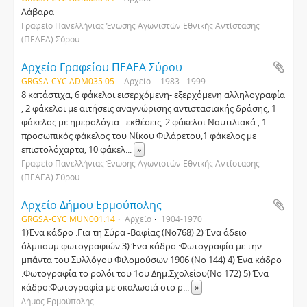
Λάβαρα
Γραφείο Πανελλήνιας Ένωσης Αγωνιστών Εθνικής Αντίστασης
(ΠΕΑΕΑ) Σύρου
Αρχείο Γραφείου ΠΕΑΕΑ Σύρου
GRGSA-CYC ADM035.05
Αρχείο
1983 - 1999
8 κατάστιχα, 6 φάκελοι εισερχόμενη- εξερχόμενη αλληλογραφία
, 2 φάκελοι με αιτήσεις αναγνώρισης αντιστασιακής δράσης, 1
φάκελος με ημερολόγια - εκθέσεις, 2 φάκελοι Ναυτιλιακά , 1
προσωπικός φάκελος του Νίκου Φιλάρετου,1 φάκελος με
επιστολόχαρτα, 10 φάκελ
...
»
Γραφείο Πανελλήνιας Ένωσης Αγωνιστών Εθνικής Αντίστασης
(ΠΕΑΕΑ) Σύρου
Αρχείο Δήμου Ερμούπολης
GRGSA-CYC MUN001.14
Αρχείο
1904-1970
1)Ένα κάδρο :Για τη Σύρα -Βαφίας (Νο768) 2) Ένα άδειο
άλμπουμ φωτογραφιών 3) Ένα κάδρο :Φωτογραφία με την
μπάντα του Συλλόγου Φιλομούσων 1906 (Νο 144) 4) Ένα κάδρο
:Φωτογραφία το ρολόι του 1ου Δημ.Σχολείου(Νο 172) 5) Ένα
κάδρο:Φωτογραφία με σκαλωσιά στο ρ
...
»
Δήμος Ερμούπολης