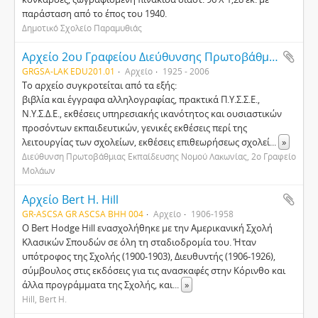
παράσταση από το έπος του 1940.
Δημοτικό Σχολείο Παραμυθιάς
Αρχείο 2ου Γραφείου Διεύθυνσης Πρωτοβάθμιας Εκπαίδευσης Μολάων Λακωνίας
GRGSA-LAK EDU201.01
Αρχείο
1925 - 2006
Το αρχείο συγκροτείται από τα εξής:
βιβλία και έγγραφα αλληλογραφίας, πρακτικά Π.Υ.Σ.Σ.Ε.,
Ν.Υ.Σ.Δ.Ε., εκθέσεις υπηρεσιακής ικανότητος και ουσιαστικών
προσόντων εκπαιδευτικών, γενικές εκθέσεις περί της
λειτουργίας των σχολείων, εκθέσεις επιθεωρήσεως σχολεί
...
»
Διεύθυνση Πρωτοβάθμιας Εκπαίδευσης Νομού Λακωνίας, 2ο Γραφείο
Μολάων
Αρχείο Bert H. Hill
GR-ASCSA GR ASCSA BHH 004
Αρχείο
1906-1958
Ο Bert Hodge Hill ενασχολήθηκε με την Αμερικανική Σχολή
Κλασικών Σπουδών σε όλη τη σταδιοδρομία του. Ήταν
υπότροφος της Σχολής (1900-1903), Διευθυντής (1906-1926),
σύμβουλος στις εκδόσεις για τις ανασκαφές στην Κόρινθο και
άλλα προγράμματα της Σχολής, και
...
»
Hill, Bert H.