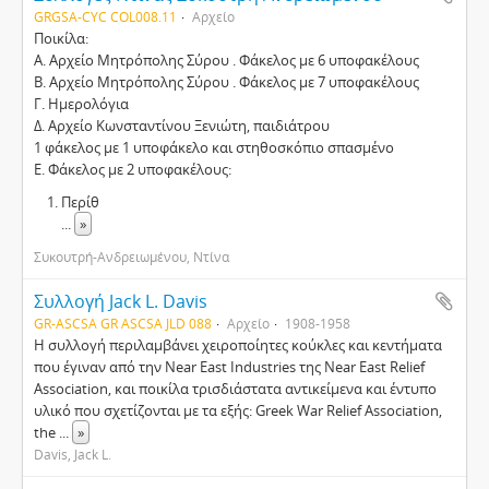
GRGSA-CYC COL008.11
Αρχείο
Ποικίλα:
Α. Αρχείο Μητρόπολης Σύρου . Φάκελος με 6 υποφακέλους
Β. Αρχείο Μητρόπολης Σύρου . Φάκελος με 7 υποφακέλους
Γ. Ημερολόγια
Δ. Αρχείο Κωνσταντίνου Ξενιώτη, παιδιάτρου
1 φάκελος με 1 υποφάκελο και στηθοσκόπιο σπασμένο
Ε. Φάκελος με 2 υποφακέλους:
Περίθ
...
»
Συκουτρή-Ανδρειωμένου, Ντίνα
Συλλογή Jack L. Davis
GR-ASCSA GR ASCSA JLD 088
Αρχείο
1908-1958
Η συλλογή περιλαμβάνει χειροποίητες κούκλες και κεντήματα
που έγιναν από την Near East Industries της Near East Relief
Association, και ποικίλα τρισδιάστατα αντικείμενα και έντυπο
υλικό που σχετίζονται με τα εξής: Greek War Relief Association,
the
...
»
Davis, Jack L.