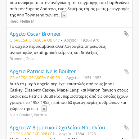
που αναφέρεται στην ανάγνωση της επιγραφής του Παρθενώνα
από τον Eugene Andrews, ένας δεμέμος τόμος με τις μεταγραφές
της Ann Townsend των επ
...
»
Reed, Nellie M.
Αρχείο Oscar Broneer
GR-ASCSA GR ASCSA OB 047
Αρχείο
1920-1970
Το αρχείο περιλαμβάνει αλληλογραφία, σημειώσεις
ανασκαφών, ακαδημαϊκά κείμενα, και διαλέξεις
Broneer, Oscar
Αρχείο Patricia Neils Boulter
GR-ASCSA GR ASCSA PNB 091
Αρχείο
1951-1953
Αυτό το μικρό αρχείο περιέχει επιστολές από τους John L.
Caskey, Elizabeth Caskey, Mabel Lang, και Marion Rawson στους
Cedric και Patricia Boulter,οι περισσότερες από τις οποίες έχουν
γραφτεί το 1952-1953, περίπου 60 φωτογραφίες ανθρώπων και
χώρων την περ
...
»
Niels Boulter, Patricia
Αρχείο Α' Δημοτικού Σχολείου Ναυπλίου
GR GSA-ARG ΕΚΠ.026.001
Αρχείο
1884 - 1976