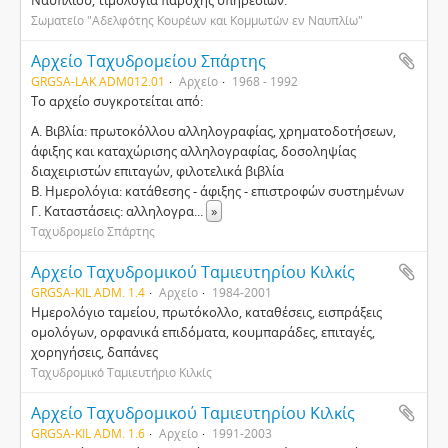
Ναυπλίου, τιμολόγια παροχής υπηρεσιών.
Σωματείο "Αδελφότης Κουρέων και Κομμωτών εν Ναυπλίω"
Αρχείο Ταχυδρομείου Σπάρτης
GRGSA-LAK ADM012.01
Αρχείο
1968 - 1992
To αρχείο συγκροτείται από:
Α. Βιβλία: πρωτοκόλλου αλληλογραφίας, χρηματοδοτήσεων,
άφιξης και καταχώρισης αλληλογραφίας, δοσοληψίας
διαχειριστών επιταγών, φιλοτελικά βιβλία
Β. Ημερολόγια: κατάθεσης - άφιξης - επιστροφών συστημένων
Γ. Καταστάσεις: αλληλογρα
...
»
Ταχυδρομείο Σπάρτης
Αρχείο Ταχυδρομικού Ταμιευτηρίου Κιλκίς
GRGSA-KIL ADM. 1.4
Αρχείο
1984-2001
Ημερολόγιο ταμείου, πρωτόκολλο, καταθέσεις, εισπράξεις
ομολόγων, ορφανικά επιδόματα, κουμπαράδες, επιταγές,
χορηγήσεις, δαπάνες
Ταχυδρομικό Ταμιευτήριο Κιλκίς
Αρχείο Ταχυδρομικού Ταμιευτηρίου Κιλκίς
GRGSA-KIL ADM. 1.6
Αρχείο
1991-2003