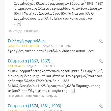
Συνταξιούχων Κλωστοϋφαντουργών Σύρου, α) " 1946 - 1967
", περιέχονται φύλλα των εφημερίδων: Αγών Συνταξιούχων
ΙΚΑ, Η Φωνή του Συνταξιούχου ΙΚΑ, Τα Νέα του ΙΚΑ, Ο
Συνταξιούχους του ΙΚΑ, Το Βήμα των Κοινωνικών Ασ
...
»
Πρίντεζης , Ραφαήλος
Συλλογή σφραγίδων
GRGSA-CHI COL098.01
Αρχείο
1808 - 1940
Σφραγίδες, εκκλησιαστικό μετάλλιο, διάφορα αντικείμενα
Σύμμεικτα (1863, 1867)
Αρ.Εισ. 419
Αρχείο
1863, 1867
α) 1863: Δερματόδετος χαρτοφύλακας του βασιλιά Γεωργίου Α΄,
διακοσμημένος με χρυσό και μέταλλο. Τον έφερε μαζί του όταν
ήλθε στην Ελλάδα 17/29 Οκτωβρίου 1863.
β) 1867, Νοεμβρίου 11/23: Ύμνος του Αχιλλέα Παράσχου προς
τη βασίλισσα Όλγα, με την ευκαιρία της
...
»
Γεώργιος Α΄, Βασιλιάς των Ελλήνων
Σύμμεικτα (1874, 1881, 1903)
Αρ.Εισ. 178
Αρχείο
1874, 1881, 1903