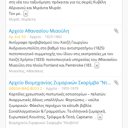
στη νέα του ταξινόμηση: πρόκειται για τις σειρές Κυβέλη
Αδριανού και Μιράντα Μυράτ.
Τον με
...
»
Μυράτ, Μιράντα
Αρχείο Αθανασίου Μιαούλη
Αρ. Εισ. 53
Αρχείο
1825-1862
Αντίγραφο προβιβασμού του Χατζή Γεωργίου
Ανδριανουπολίτη στο βαθμό του αντιστρατήγου (1825)·
πιστοποιητικό συμμετοχής του ίδιου στις εκστρατείες με τον
Χατζή Χρήστο (1833)· πιστοποιητικά υπηρεσίας του Αθανασίου
Μιαούλη στα πλοία Portland και Pembroke (183
...
»
Μιαούλης, Αθανάσιος
Αρχείο Βιομηχανίας Ζυμαρικών Σκαρίμβα "Ντεβέτα"
GRGSA-MAG BUS3.2
Αρχείο
1955-1979
Καρτέλες χρεωστικές-πιστωτικές εστιατορίων – πελατών.
Αναρρωτικές άδειες υπαλλήλων. Φορτώσεις – ναύλα
ζυμαρικών. Φάκελος περιέχων τα κάτωθι βιβλία:
Συναλλαγματικών & Γραμματίων, Τα ελληνικά ζυμαρικά,
Ευρωπαϊκή Κοινότης, Τρόφιμα & Ποτά, Capitanio.
...
»
Βιομηχανία Ζυμαρικών Σκαρίμβα "Ντεβέτα"