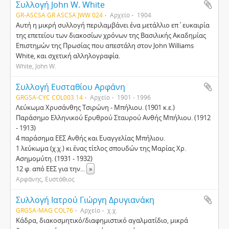
Συλλογή John W. White
GR-ASCSA GR ASCSA JWW 024
Αρχείο
1904
Αυτή η μικρή συλλογή περιλαμβάνει ένα μετάλλιο επ΄ευκαιρία
της επετείου των διακοσίων χρόνων της Βασιλικής Ακαδημίας
Επιστημών της Πρωσίας που απεστάλη στον John Williams
White, και σχετική αλληλογραφία.
White, John W.
Συλλογή Ευσταθίου Αρφάνη
GRGSA-CYC COL003.14
Αρχείο
1901 - 1996
Λεύκωμα Χρυσάνθης Τσιρώνη - Μπήλιου. (1901 κ.ε.)
Παράσημο Ελληνικού Ερυθρού Σταυρού Ανθής Μπήλιου. (1912
- 1913)
4 παράσημα ΕΕΣ Ανθής και Ευαγγελίας Μπήλιου.
1 λεύκωμα (χ.χ.) κι ένας τίτλος σπουδών της Μαρίας Χρ.
Ασημομύτη. (1931 - 1932)
12 φ. από ΕΕΣ για την
...
»
Αρφάνης, Ευστάθιος
Συλλογή Ιατρού Γιώργη Δρυγιανάκη
GRGSA-MAG COL76
Αρχείο
χ.χ.
Κάδρα, διακοσμητικό/διαφημιστικό αγαλματίδιο, μικρά