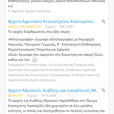
Μαθητολόγιο, γενικοί έλεγχοι, βιβλία πιστοποιητικών σπουδής
κ.ά.
Α' Δημοτικό Σχολείο Ναυπλίου
Αρχείο Αγροτικού Κτηνιατρείου Καστορείου
GRGSA-LAK ADM059.01
Αρχείο
1961-2007
Το αρχείο διαρθρώνεται στις εξής σειρές:
«Αλληλογραφία»: έγγραφα αλληλογραφίας με Νομαρχία
Λακωνίας, Υπουργείο Γεωργίας, Β΄ Κτηνιατρική Επιθεώρηση,
Νομοκτηνιατρική Υπηρεσία και Σφαγεία.
«Ζώα»: έγγραφα που αφορούν στη διακίνηση και σφαγή ζώων,
καθώς και την
...
»
Περιφέρεια Πελοποννήσου, Γενική Διεύθυνση Περφερειακής
Αγροτικής Οικονομίας και Κτηνιατρικής, Διεύθυνση Αγροτικής
Οικονομίας και Κτηνιατρικής Περιφερειακής Ενότητας Λακωνίας,
Αγροτικό Κτηνιατρείο Καστορείου
Αρχείο Αδριανού, Κυβέλης και οικογένειας (Μυράτ, Μιράντας)
GR-IAL KYV
Αρχείο
1910–2009
Το αρχείο της Κυβέλης Αδριανού παραδόθηκε στο Ίδρυμα
Αικατερίνης Λασκαρίδη ήδη χωρισμένο σε δύο μεγάλες
ενότητες, οι οποίες και διατηρήθηκαν εν πολλοίς αυτούσιες και