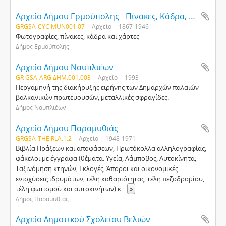
Αρχείο Δήμου Ερμούπολης - Πίνακες, Κάδρα, Χάρτες
GRGSA-CYC MUN001.07
Αρχείο
1867-1946
Φωτογραφίες, πίνακες, κάδρα και χάρτες
Δήμος Ερμούπολης
Αρχείο Δήμου Ναυπλιέων
GR GSA-ARG ΔΗΜ.001.003
Αρχείο
1993
Περγαμηνή της διακήρυξης ειρήνης των Δημαρχών παλαιών
βαλκανικών πρωτευουσών, μεταλλικές σφραγίδες.
Δήμος Ναυπλιέων
Αρχείο Δήμου Παραμυθιάς
GRGSA-THE RLA.1:2
Αρχείο
1948-1971
Βιβλία Πράξεων και αποφάσεων, Πρωτόκολλα αλληλογραφίας,
φάκελοι με έγγραφα (θέματα: Υγεία, Λάμποβος, Αυτοκίνητα,
Ταξινόμηση κτηνών, Εκλογές, Άποροι και οικονομικές
ενισχύσεις ιδρυμάτων, τέλη καθαριότητας, τέλη πεζοδρομίου,
τέλη φωτισμού και αυτοκινήτων) κ
...
»
Δήμος Παραμυθιάς
Αρχείο Δημοτικού Σχολείου Βελιών