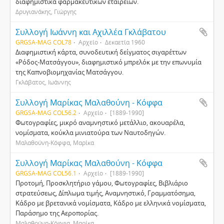
διαφημιστικά φαρμακευτικών εταιρειών.
Δρυγιανάκης, Γιώργης
Συλλογή Ιωάννη και Αχιλλέα Γκλάβατου
GRGSA-MAG COL78
Αρχείο
Δεκαετία 1960
Διαφημιστική κάρτα, συνοδευτική δείγματος σιγαρέττων
«Ρόδος-Ματσάγγου», διαφημιστικό μπρελόκ με την επωνυμία
της Καπνοβιομηχανίας Ματσάγγου.
Γκλάβατος, Ιωάννης
Συλλογή Μαρίκας Μαλαθούνη - Κόφφα
GRGSA-MAG COL56.2
Αρχείο
[1889-1990]
Φωτογραφίες, μικρό αναμνηστικό μετάλλιο, ακουαρέλα,
νομίσματα, κούκλα μινιατούρα των Ναυτοδηγών.
Μαλαθούνη-Κόφφα, Μαρίκα
Συλλογή Μαρίκας Μαλαθούνη - Κόφφα
GRGSA-MAG COL56.1
Αρχείο
[1889-1990]
Προτομή, Προσκλητήριο γάμου, Φωτογραφίες, Βιβλιάριο
στρατεύσεως, Δίπλωμα τιμής, Αναμνηστικό, Γραμματόσημα,
Κάδρο με βρετανικά νομίσματα, Κάδρο με ελληνικά νομίσματα,
Παράσημο της Αεροπορίας.
Μαλαθούνη-Κόφφα, Μαρίκα