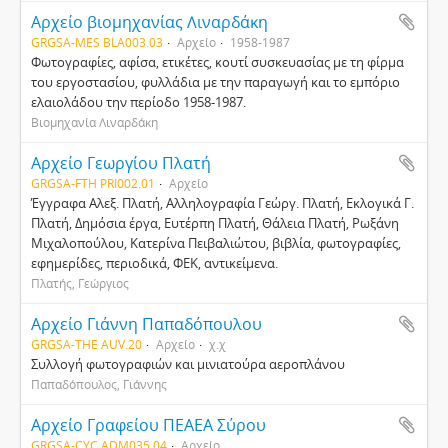
Αρχείο βιομηχανίας Λιναρδάκη
GRGSA-MES BLA003.03
Αρχείο
1958-1987
Φωτογραφίες, αφίσα, ετικέτες, κουτί συσκευασίας με τη φίρμα
του εργοστασίου, φυλλάδια με την παραγωγή και το εμπόριο
ελαιολάδου την περίοδο 1958-1987.
Βιομηχανία Λιναρδάκη
Αρχείο Γεωργίου Πλατή
GRGSA-FTH PRI002.01
Αρχείο
Έγγραφα Αλεξ. Πλατή, Αλληλογραφία Γεώργ. Πλατή, Εκλογικά Γ.
Πλατή, Δημόσια έργα, Ευτέρπη Πλατή, Θάλεια Πλατή, Ρωξάνη
Μιχαλοπούλου, Κατερίνα Πειβαλιώτου, βιβλία, φωτογραφίες,
εφημερίδες, περιοδικά, ΦΕΚ, αντικείμενα.
Πλατής, Γεώργιος
Αρχείο Γιάννη Παπαδόπουλου
GRGSA-THE AUV.20
Αρχείο
χ.χ
Συλλογή φωτογραφιών και μινιατούρα αεροπλάνου
Παπαδόπουλος, Γιάννης
Αρχείο Γραφείου ΠΕΑΕΑ Σύρου
GRGSA-CYC ADM035.04
Αρχείο