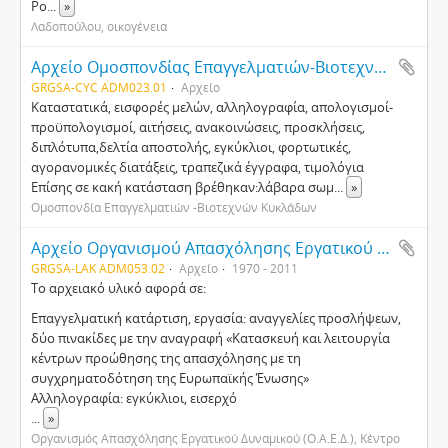
Ρο
...
»
Λαδοπούλου, οικογένεια
Αρχείο Ομοσπονδίας Επαγγελματιών-Βιοτεχνών Κυκλάδων (ΟΕΒΚ)
GRGSA-CYC ADM023.01
Αρχείο
Καταστατικά, εισφορές μελών, αλληλογραφία, απολογισμοί-
προϋπολογισμοί, αιτήσεις, ανακοινώσεις, προσκλήσεις,
διπλότυπα,δελτία αποστολής, εγκύκλιοι, φορτωτικές,
αγορανομικές διατάξεις, τραπεζικά έγγραφα, τιμολόγια
Επίσης σε κακή κατάσταση βρέθηκαν:λάβαρα σωμ
...
»
Ομοσπονδία Επαγγελματιών -Βιοτεχνών Κυκλάδων
Αρχείο Οργανισμού Απασχόλησης Εργατικού Δυναμικού (Ο.Α.Ε.Δ.) Σπάρτης
GRGSA-LAK ADM053.02
Αρχείο
1970 - 2011
Το αρχειακό υλικό αφορά σε:
Επαγγελματική κατάρτιση, εργασία: αναγγελίες προσλήψεων,
δύο πινακίδες με την αναγραφή «Κατασκευή και λειτουργία
κέντρων προώθησης της απασχόλησης με τη
συγχρηματοδότηση της Ευρωπαϊκής Ένωσης»
Αλληλογραφία: εγκύκλιοι, εισερχό
...
»
Οργανισμός Απασχόλησης Εργατικού Δυναμικού (Ο.Α.Ε.Δ.), Κέντρο