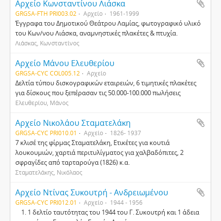
Αρχείο Κωνσταντίνου Λιάσκα
GRGSA-FTH PRI003.02
Αρχείο
1961-1999
Έγγραφα του Δημοτικού Θεάτρου Λαμίας, φωτογραφικό υλικό
του Κων/νου Λιάσκα, αναμνηστικές πλακέτες & πτυχία.
Λιάσκας, Κωνσταντίνος
Αρχείο Μάνου Ελευθερίου
GRGSA-CYC COL005.12
Αρχείο
Δελτία τύπου δισκογραφικών εταιρειών, 6 τιμητικές πλακέτες
για δίσκους που ξεπέρασαν τις 50.000-100.000 πωλήσεις
Ελευθερίου, Μάνος
Αρχείο Νικολάου Σταματελάκη
GRGSA-CYC PRI010.01
Αρχείο
1826- 1937
7 κλισέ της φίρμας Σταματελάκη, Ετικέτες για κουτιά
λουκουμιών, χαρτιά περιτυλίγματος για χαλβαδόπιτες, 2
σφραγίδες από ταρταρούγα (1826) κ.α.
Σταματελάκης, Νικόλαος
Αρχείο Ντίνας Συκουτρή - Ανδρειωμένου
GRGSA-CYC PRI012.01
Αρχείο
1944 - 1956
1 δελτίο ταυτότητας του 1944 του Γ. Συκουτρή και 1 άδεια