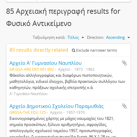
85 Αρχειακή περιγραφή results for
Φυσικό Αντικείμενο
Ταξινόμηση κατά:
Τίτλος
Direction:
Ascending
85 results directly related
Exclude narrower terms
Αρχείο Α' Γυμνασίου Ναυπλίου
GR GSA-ARG ΕΚΠ.001.002
Αρχείο
1872 - 1962
Φάκελοι αλληλογραφίας και διαφόρων πιστοποιητικών,
μαθητολόγια, ειδικοί έλεγχοι, βιβλία πρακτικών συλλόγου των
καθηγητών, πράξεων σχολικής επιτροπής κ.ά.
Α' Γυμνάσιο Ναυπλίου
Αρχείο Δημοτικού Σχολείου Παραμυθιάς
GRGSA-THE EDU.125
Αρχείο
1957-1970
Εικονογραφημένος χάρτης με μάχες-ναυμαχίες του 1821,
σημαία προσκόπων, ξύλινο αριθμητήριο, σφραγίδες,
απολογισμός σχολικού ταμείου 1957, προσωπογραφίες,
κονκάρδες, ζωγραφισμένη πινακίδα διαστ. 96 Χ 1,28 εκ. με