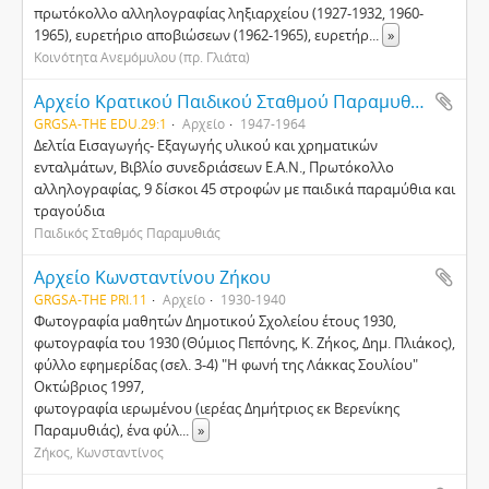
πρωτόκολλο αλληλογραφίας ληξιαρχείου (1927-1932, 1960-
1965), ευρετήριο αποβιώσεων (1962-1965), ευρετήρ
...
»
Κοινότητα Ανεμόμυλου (πρ. Γλιάτα)
Αρχείο Κρατικού Παιδικού Σταθμού Παραμυθιάς
GRGSA-THE EDU.29:1
Αρχείο
1947-1964
Δελτία Εισαγωγής- Εξαγωγής υλικού και χρηματικών
ενταλμάτων, Βιβλίο συνεδριάσεων Ε.Α.Ν., Πρωτόκολλο
αλληλογραφίας, 9 δίσκοι 45 στροφών με παιδικά παραμύθια και
τραγούδια
Παιδικός Σταθμός Παραμυθιάς
Αρχείο Κωνσταντίνου Ζήκου
GRGSA-THE PRI.11
Αρχείο
1930-1940
Φωτογραφία μαθητών Δημοτικού Σχολείου έτους 1930,
φωτογραφία του 1930 (Θύμιος Πεπόνης, Κ. Ζήκος, Δημ. Πλιάκος),
φύλλο εφημερίδας (σελ. 3-4) "Η φωνή της Λάκκας Σουλίου"
Οκτώβριος 1997,
φωτογραφία ιερωμένου (ιερέας Δημήτριος εκ Βερενίκης
Παραμυθιάς), ένα φύλ
...
»
Ζήκος, Κωνσταντίνος