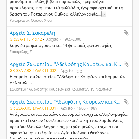
με ονόματα μελών, βιβλίο παρουσιών, ημερολόγιο,
προσκλήσεις, ενημερωτικά φυλλάδια, έγγραφα σχετικά με τη
δράση του Ροταριανού Ομίλου, αλληλογραφία
...
»
Ροταριανός Όμιλος Χίου
Αρχείο Σ. Σακαρέλη
GRGSA-THE PRI.42
Αρχείο
1965-2000
Κορνίζα με φωτογραφία και 14 ψηφιακές φωτογραφίες
Σακαρέλης, Σ.
Αρχείο Σωματείου ''Αδελφότης Κουρέων και Κομμωτών εν Ναυπλίω''
GR GSA-ARG ΣΥΛΛ.011.002
Αρχείο
χ.χ.
Η σημαία του Σωματείου ''Αδελφότης Κουρέων και Κομμωτών
εν Ναυπλίω''
Σωματείο "Αδελφότης Κουρέων και Κομμωτών εν Ναυπλίω"
Αρχείο Σωματείου "Αδελφότης Κουρέων και Κομμωτών εν Ναυπλίω"
GR GSA-ARG ΣΥΛΛ.011.001
Αρχείο
1906 - 1989
Αντίγραφα καταστατικών, οικονομικά στοιχεία, αλληλογραφία,
πρακτικά Γενικών Συνελεύσεων και Διοικητικού Συμβουλίου,
πρωτόκολλα αλληλογραφίας, μητρώα μελών, στοιχεία που
αφορούν την εκκλησία του Αγίου Ιωάννου Θεολόγου