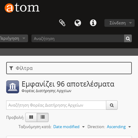
Σύνδεση
Περιήγηση
Φίλτρα
Εμφανίζει 96 αποτελέσματα
Φορέας Διατήρησης Αρχείων
Προβολή:
Ταξινόμηση κατά:
Date modified
Direction:
Ascending