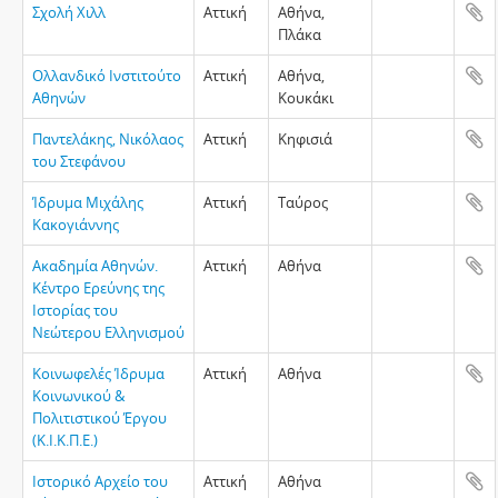
Σχολή Χιλλ
Αττική
Αθήνα,
Πλάκα
Ολλανδικό Ινστιτούτο
Αττική
Αθήνα,
Αθηνών
Κουκάκι
Παντελάκης, Νικόλαος
Αττική
Κηφισιά
του Στεφάνου
Ίδρυμα Μιχάλης
Αττική
Ταύρος
Κακογιάννης
Ακαδημία Αθηνών.
Αττική
Αθήνα
Κέντρο Ερεύνης της
Ιστορίας του
Νεώτερου Ελληνισμού
Κοινωφελές Ίδρυμα
Αττική
Αθήνα
Κοινωνικού &
Πολιτιστικού Έργου
(Κ.Ι.Κ.Π.Ε.)
Ιστορικό Αρχείο του
Αττική
Αθήνα