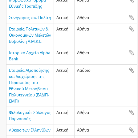
Μορφωτικό Ίδρυμα
Αττική
Αθήνα
Εθνικής Τραπέζης
Συνήγορος του Πολίτη
Αττική
Αθήνα
Εταιρεία Πολιτικών &
Αττική
Αθήνα
Οικονομικών Μελετών
Βοβολίνη Α.Μ.Κ.Ε.
Ιστορικό Αρχείο Alpha
Αττική
Αθήνα
Bank
Εταιρεία Αξιοποίησης
Αττική
Λαύριο
και Διαχείρισης της
Περιουσίας του
Εθνικού Μετσόβειου
Πολυτεχνείου (ΕΑΔΙΠ-
ΕΜΠ)
Φιλολογικός Σύλλογος
Αττική
Αθήνα
Παρνασσός
Λύκειο των Ελληνίδων
Αττική
Αθήνα