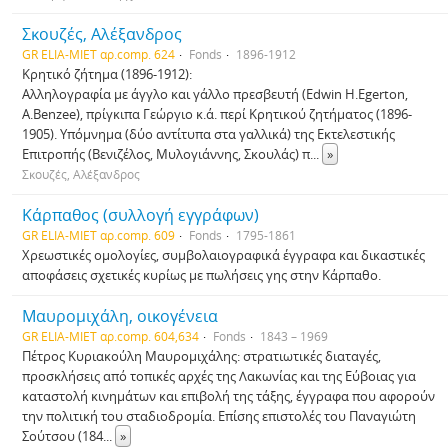
Σκουζές, Αλέξανδρος
GR ELIA-MIET αρ.comp. 624
Fonds
1896-1912
Κρητικό ζήτημα (1896-1912):
Αλληλογραφία με άγγλο και γάλλο πρεσβευτή (Edwin H.Egerton,
A.Benzee), πρίγκιπα Γεώργιο κ.ά. περί Κρητικού ζητήματος (1896-
1905). Υπόμνημα (δύο αντίτυπα στα γαλλικά) της Εκτελεστικής
Επιτροπής (Βενιζέλος, Μυλογιάννης, Σκουλάς) π
...
»
Σκουζές, Αλέξανδρος
Κάρπαθος (συλλογή εγγράφων)
GR ELIA-MIET αρ.comp. 609
Fonds
1795-1861
Χρεωστικές ομολογίες, συμβολαιογραφικά έγγραφα και δικαστικές
αποφάσεις σχετικές κυρίως με πωλήσεις γης στην Κάρπαθο.
Μαυρομιχάλη, οικογένεια
GR ELIA-MIET αρ.comp. 604,634
Fonds
1843 – 1969
Πέτρος Κυριακούλη Μαυρομιχάλης: στρατιωτικές διαταγές,
προσκλήσεις από τοπικές αρχές της Λακωνίας και της Εύβοιας για
καταστολή κινημάτων και επιβολή της τάξης, έγγραφα που αφορούν
την πολιτική του σταδιοδρομία. Επίσης επιστολές του Παναγιώτη
Σούτσου (184
...
»