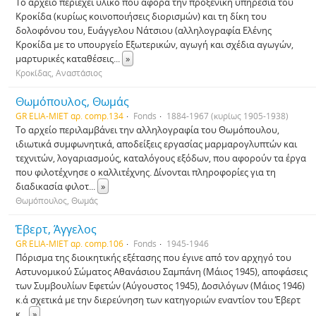
Το αρχείο περιέχει υλικό που αφορά την προξενική υπηρεσία του
Κροκίδα (κυρίως κοινοποιήσεις διορισμών) και τη δίκη του
δολοφόνου του, Ευάγγελου Νάτσιου (αλληλογραφία Ελένης
Κροκίδα με το υπουργείο Εξωτερικών, αγωγή και σχέδια αγωγών,
μαρτυρικές καταθέσεις
...
»
Κροκίδας, Αναστάσιος
Θωμόπουλος, Θωμάς
GR ELIA-MIET αρ. comp.134
Fonds
1884-1967 (κυρίως 1905-1938)
Το αρχείο περιλαμβάνει την αλληλογραφία του Θωμόπουλου,
ιδιωτικά συμφωνητικά, αποδείξεις εργασίας μαρμαρογλυπτών και
τεχνιτών, λογαριασμούς, καταλόγους εξόδων, που αφορούν τα έργα
που φιλοτέχνησε ο καλλιτέχνης. Δίνονται πληροφορίες για τη
διαδικασία φιλοτ
...
»
Θωμόπουλος, Θωμάς
Έβερτ, Άγγελος
GR ELIA-MIET αρ. comp.106
Fonds
1945-1946
Πόρισμα της διοικητικής εξέτασης που έγινε από τον αρχηγό του
Αστυνομικού Σώματος Αθανάσιου Σαμπάνη (Μάιος 1945), αποφάσεις
των Συμβουλίων Εφετών (Αύγουστος 1945), Δοσιλόγων (Μάιος 1946)
κ.ά σχετικά με την διερεύνηση των κατηγοριών εναντίον του Έβερτ
κ
...
»