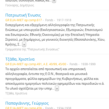
ιδιωτών, συλλόγων, καθώς κα
...
»
Γούναρης, Δημήτριος
Πατριωτική Ένωσις
GR ELIA-MIET αρ.comp.617
Fonds
1917-1918
Εισερχόμενη και εξερχόμενη αλληλογραφία της Πατριωτικής
Ενώσεως με υπουργεία (Εκκλησιαστικών, Εξωτερικών, Επισιτισμού
και Εσωτερικών, Εθνικής Οικονομίας) με την Επιτελική Υπηρεσία
Στρατού, με δημάρχους, με γενικούς διοικητές (Θεσσαλονίκης, Χίου,
Κρήτης, Σ
...
»
Γραμματεία της “Πατριωτικής Ενώσεως”
Τζάθα, Χριστίνα
GR ELIA-MIET αρ.comp.491, Α.Ε. 40/99, 45/00
Fonds
1938-1999
Το αρχείο αποτελείται από προσωπική και υπηρεσιακή
αλληλογραφία, έντυπα της Ε.Ο.Ν., θεατρικά και μουσικά
προγράμματα, φύλλα εφημερίδων της Κυβερνήσεως, φύλλα και
αποκόμματα ημερησίων πολιτικών εφημερίδων και περιοδικών κ.ά.
Το υλικό σχετίζεται με την υπηρ
...
»
Τζάθα, Χριστίνα
Παπαγιάννης, Γεώργιος
GR ELIA-MIET αρ.comp.456
Fonds
1934-1938