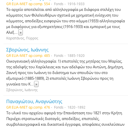
GR ELIA-MIET αρ.comp. 554
Fonds
1916-1933
Το αρχείο αποτελείται από αλληλογραφία με διάφορα στελέχη του
κόμματος των Φιλελευθέρων σχετικά με χρηματική ενίσχυση του
κόμματος, αποδείξεις εισφορών του στο κόμμα (1933) αλληλογραφία
με διαφόρους για εξυπηρετήσεις (1916-1933) και εμπορική με τους
Αλεξ.
...
»
Καραπάνος, Πύρρος
Σβορώνος, Ιωάννης
GR ELIA-MIET αρ.comp. 485
Fonds
1885-1920
Οικογενειακή αλληλογραφία: 1) επιστολές της μητέρας του Μαρίας,
της αδελφής του Χαρίκλειας και των αδελφών του Αντώνη, Δημήτρη,
Ζαννή προς τον Ιωάννη το διάστημα των σπουδών του στο
εξωτερικό (1885-1889), 2) επιστολές Ιωάννη Σβορώνου προς τη
γυναίκα του Κ
...
»
Σβορώνος, Ιωάννης
Παναγιώτου, Αναγνώστης
GR ELIA-MIET αρ.comp. 476
Fonds
1820 -1892
Το υλικό του αρχείου αφορά την Επανάσταση του 1821 στην Κρήτη.
Περιέχει στρατιωτικές διαταγές, αποδείξεις, επιστολές,
συμβολαιογραφικά και δικαστικά έγγραφα, αποφάσεις συνελεύσεων