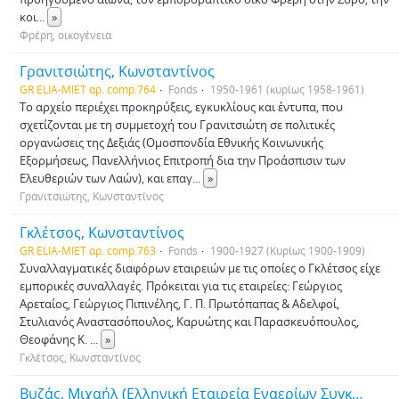
κοι
...
»
Φρέρη, οικογένεια
Γρανιτσιώτης, Κωνσταντίνος
GR ELIA-MIET αρ. comp.764
Fonds
1950-1961 (κυρίως 1958-1961)
Το αρχείο περιέχει προκηρύξεις, εγκυκλίους και έντυπα, που
σχετίζονται με τη συμμετοχή του Γρανιτσιώτη σε πολιτικές
οργανώσεις της Δεξιάς (Ομοσπονδία Εθνικής Κοινωνικής
Εξορμήσεως, Πανελλήνιος Επιτροπή δια την Προάσπισιν των
Ελευθεριών των Λαών), και επαγ
...
»
Γρανιτσιώτης, Κωνσταντίνος
Γκλέτσος, Κωνσταντίνος
GR ELIA-MIET αρ. comp.763
Fonds
1900-1927 (Κυρίως 1900-1909)
Συναλλαγματικές διαφόρων εταιρειών με τις οποίες ο Γκλέτσος είχε
εμπορικές συναλλαγές. Πρόκειται για τις εταιρείες: Γεώργιος
Αρεταίος, Γεώργιος Πιπινέλης, Γ. Π. Πρωτόπαπας & Αδελφοί,
Στυλιανός Αναστασόπουλος, Καρυώτης και Παρασκευόπουλος,
Θεοφάνης Κ.
...
»
Γκλέτσος, Κωνσταντίνος
Βυζάς, Μιχαήλ (Ελληνική Εταιρεία Εναερίων Συγκοινωνιών)