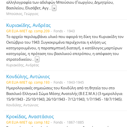
αλληλογραφία των αδελφών Μπούσιου (Γεωργίου, Δημητρίου,
Βασιλείου, Ελισάβετ, Αγγ
...
»
Μπούσιος, Γεώργιος
Κυριακίδης, Ανδρέας
GR ELIA-MIET αρ. comp.209
Fonds
1943
Το αρχείο περιλαμβάνει υλικό που αφορά τη δίκη του Κυριακίδη τον
Οκτώβριο του 1943. Συγκεκριμένα περιέχονται η κλήση ως
κατηγορουμένου, η παραπεμπτική διαταγή, ο κατάλογος μαρτύρων
κατηγορίας, η πρόταση του βασιλικού επιτρόπου, η απόφαση του
στρατοδικείου
...
»
Κυριακίδης, Ανδρέας
Κονδύλης, Αντώνιος
GR ELIA-MIET αρ. comp.193
Fonds
1943-1945
Ημερολογιακές σημειώσεις του Κονδύλη από τη θητεία του στο
Βασιλικό Ελληνικό Σώμα Μέσης Ανατολής (Β.Ε.Σ.Μ.Α.) (3 ημερολόγια:
15/9/1943 - 25/10/1943, 26/10/1943 - 7/12/1943, 1/7/1945 - 18/7/1945).
Κονδύλης, Αντώνιος
Κροκίδας, Αναστάσιος
GR ELIA-MIET αρ. comp.182
Fonds
1867-1885