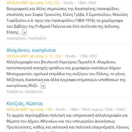
GR ELIA-MIET αρ.comp. 219, 221
Fonds
1869 -1952
Βιογραφικές και άλλες σημειώσεις της Αικατερίνης Λασκαρίδου,
επιστολές των Σοφία Τρικούπη, Ελένη Γρίβα, Ε.Σιμοπούλου, Μανώλη
Τυφόξυλου κ.ά. προς την Λασκαρίδου (1869-1916), τα χειρόγραφα
του βιβλίου της Ρυθμικά Παίγνια και δύο αντίτυπα της έκδοσης.
Επίσης
...
»
Λασκαρίδου, Αικατερίνη
Αλαμάνου, οικογένεια
GR ELIA-MIET αρ.comp. 2, 31, 232
Fonds
1799-1953
Αλληλογραφία του βουλευτή Κερκύρας Περικλή Α. Αλαμάνου,
πιστοποιητικά κατοχής αμπέλων και χωραφιών κατοίκων δήμου
Μεσοχωριτών, σχολικά τετράδια της συζύγου του Ελένης, το γένος
Μιζότερα, δικαστικά και άλλα έγγραφα κτηματικών υποθέσεων της
οικογένειας Μιζό
...
»
Αλαμάνου, οικογένεια
Κοτζιάς, Κώστας
GR ELIA-MIET αρ.comp. 176
Fonds
1866 - 1954 ( κυρίως 1934 - 1949 )
Το αρχείο περιλαμβάνει πολιτική και υπηρεσιακή αλληλογραφία για
θέματα του Δήμου Αθηναίων και του υπουργείου Διοικήσεως
Πρωτευούσης, καθώς και εκλογικά και πολιτικά υπομνήματα, λόγους