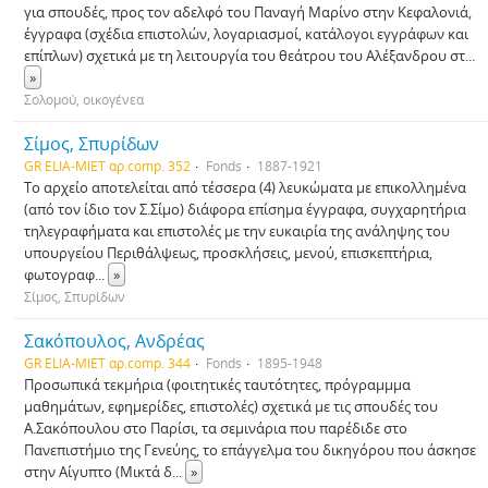
για σπουδές, προς τον αδελφό του Παναγή Μαρίνο στην Κεφαλονιά,
έγγραφα (σχέδια επιστολών, λογαριασμοί, κατάλογοι εγγράφων και
επίπλων) σχετικά με τη λειτουργία του θεάτρου του Αλέξανδρου στ
...
»
Σολομού, οικογένεα
Σίμος, Σπυρίδων
GR ELIA-MIET αρ.comp. 352
Fonds
1887-1921
Το αρχείο αποτελείται από τέσσερα (4) λευκώματα με επικολλημένα
(από τον ίδιο τον Σ.Σίμο) διάφορα επίσημα έγγραφα, συγχαρητήρια
τηλεγραφήματα και επιστολές με την ευκαιρία της ανάληψης του
υπουργείου Περιθάλψεως, προσκλήσεις, μενού, επισκεπτήρια,
φωτογραφ
...
»
Σίμος, Σπυρίδων
Σακόπουλος, Ανδρέας
GR ELIA-MIET αρ.comp. 344
Fonds
1895-1948
Προσωπικά τεκμήρια (φοιτητικές ταυτότητες, πρόγραμμμα
μαθημάτων, εφημερίδες, επιστολές) σχετικά με τις σπουδές του
Α.Σακόπουλου στο Παρίσι, τα σεμινάρια που παρέδιδε στο
Πανεπιστήμιο της Γενεύης, το επάγγελμα του δικηγόρου που άσκησε
στην Αίγυπτο (Μικτά δ
...
»