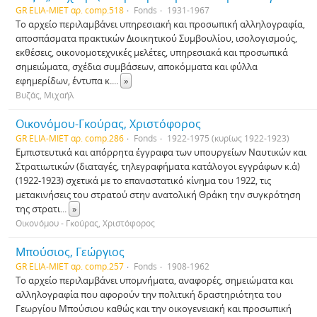
GR ELIA-MIET αρ. comp.518
Fonds
1931-1967
Το αρχείο περιλαμβάνει υπηρεσιακή και προσωπική αλληλογραφία,
αποσπάσματα πρακτικών Διοικητικού Συμβουλίου, ισολογισμούς,
εκθέσεις, οικονομοτεχνικές μελέτες, υπηρεσιακά και προσωπικά
σημειώματα, σχέδια συμβάσεων, αποκόμματα και φύλλα
εφημερίδων, έντυπα κ.
...
»
Βυζάς, Μιχαήλ
Οικονόμου-Γκούρας, Χριστόφορος
GR ELIA-MIET αρ. comp.286
Fonds
1922-1975 (κυρίως 1922-1923)
Εμπιστευτικά και απόρρητα έγγραφα των υπουργείων Ναυτικών και
Στρατιωτικών (διαταγές, τηλεγραφήματα κατάλογοι εγγράφων κ.ά)
(1922-1923) σχετικά με το επαναστατικό κίνημα του 1922, τις
μετακινήσεις του στρατού στην ανατολική Θράκη την συγκρότηση
της στρατι
...
»
Οικονόμου - Γκούρας, Χριστόφορος
Μπούσιος, Γεώργιος
GR ELIA-MIET αρ. comp.257
Fonds
1908-1962
Το αρχείο περιλαμβάνει υπομνήματα, αναφορές, σημειώματα και
αλληλογραφία που αφορούν την πολιτική δραστηριότητα του
Γεωργίου Μπούσιου καθώς και την οικογενειακή και προσωπική