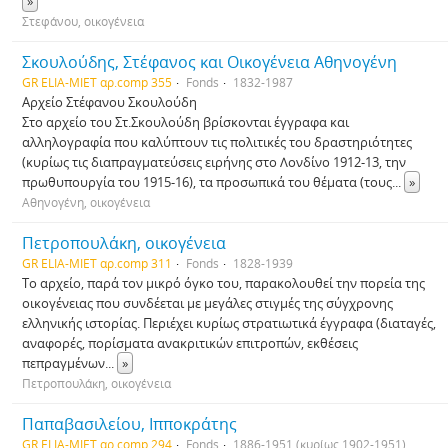
»
Στεφάνου, οικογένεια
Σκουλούδης, Στέφανος και Οικογένεια Αθηνογένη
GR ELIA-MIET αρ.comp 355
Fonds
1832-1987
Αρχείο Στέφανου Σκουλούδη
Στο αρχείο του Στ.Σκουλούδη βρίσκονται έγγραφα και
αλληλογραφία που καλύπτουν τις πολιτικές του δραστηριότητες
(κυρίως τις διαπραγματεύσεις ειρήνης στο Λονδίνο 1912-13, την
πρωθυπουργία του 1915-16), τα προσωπικά του θέματα (τους
...
»
Αθηνογένη, οικογένεια
Πετροπουλάκη, οικογένεια
GR ELIA-MIET αρ.comp 311
Fonds
1828-1939
Το αρχείο, παρά τον μικρό όγκο του, παρακολουθεί την πορεία της
οικογένειας που συνδέεται με μεγάλες στιγμές της σύγχρονης
ελληνικής ιστορίας. Περιέχει κυρίως στρατιωτικά έγγραφα (διαταγές,
αναφορές, πορίσματα ανακριτικών επιτροπών, εκθέσεις
πεπραγμένων
...
»
Πετροπουλάκη, οικογένεια
Παπαβασιλείου, Ιπποκράτης
GR ELIA-MIET αρ.comp 294
Fonds
1886-1951 (κυρίως 1902-1951)