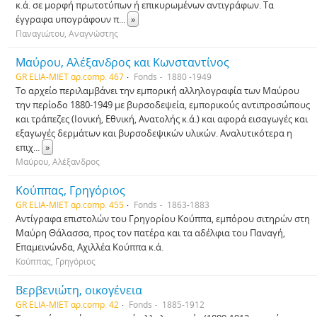
κ.ά. σε μορφή πρωτοτύπων ή επικυρωμένων αντιγράφων. Τα
έγγραφα υπογράφουν π
...
»
Παναγιώτου, Αναγνώστης
Μαύρου, Αλέξανδρος και Κωνσταντίνος
GR ELIA-MIET αρ.comp. 467
Fonds
1880 -1949
Το αρχείο περιλαμβάνει την εμπορική αλληλογραφία των Μαύρου
την περίοδο 1880-1949 με βυρσοδεψεία, εμπορικούς αντιπροσώπους
και τράπεζες (Ιονική, Εθνική, Ανατολής κ.ά.) και αφορά εισαγωγές και
εξαγωγές δερμάτων και βυρσοδεψικών υλικών. Αναλυτικότερα η
επιχ
...
»
Μαύρου, Αλέξανδρος
Κούππας, Γρηγόριος
GR ELIA-MIET αρ.comp. 455
Fonds
1863-1883
Αντίγραφα επιστολών του Γρηγορίου Κούππα, εμπόρου σιτηρών στη
Μαύρη Θάλασσα, προς τον πατέρα και τα αδέλφια του Παναγή,
Επαμεινώνδα, Αχιλλέα Κούππα κ.ά.
Κούππας, Γρηγόριος
Βερβενιώτη, οικογένεια
GR ELIA-MIET αρ.comp. 42
Fonds
1885-1912