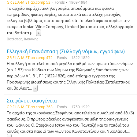
GR ELIA-MIET αρ.comp 53
Fonds
1909-1984
Το αρχείο περιέχει αλληλογραφία, αποκόμματα και φύλλα
εφημερίδων, φωτογραφίες, καταστατικά και στελέχη μετοχών,
εκλογικά βιβλιάρια, πιστοποιητικά κ.ά. Το υλικό αφορά κυρίως την
εταιρεία Ionian Wine Company, Limited (καταστατικά, αλληλογραφία
του Βατίστα μ
...
»
Βατίστας, Ιωάννης
Ελληνική Επανάσταση (Συλλογή νόμων, εγγράφων)
GR ELIA-MIET αρ.comp 472
Fonds
1822-1829
Η συλλογή αποτελείται από μεγάλο αριθμό των πρωτοτύπων νόμων
(αρ. 1-53) του Κώδικα των Νόμων της Ελληνικής Επανάστασης των
περιόδων Α΄, Β΄, Γ΄ (1822-1826), από επίσημα έγγραφα της
Προσωρινής Διοικήσεως και της Ελληνικής Πολιτείας (Εκτελεστικού
και Βουλευτ
...
»
Στεφάνου, οικογένεια
GR ELIA-MIET αρ.comp 363
Fonds
1750-1929
Το αρχείο της οικογένειας Στεφάνου αποτελείται συνολικά από έξι (6)
φακέλους. Ο πρώτος φάκελος αναφέρεται σε μέλη της οικογένειας
του Ιωάννου Θ. Στεφάνου (στον γιο του Πανταζή και τα παιδιά του
καθώς και στα παιδιά των γιων του Κωνσταντίνου και Νικολάου).
...