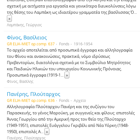
σχετική με αιτήματα για εργασία και γενικότερα διευκολύνσεις λόγω
της θέσης του Λαμπάκη ως ιδιαιτέρου γραμματέα της βασίλισσας Ό
...
»
Λαμπάκης, Γεώργιος
Φίνος, Βασίλειος
GR ELIA-MIET αρ.comp. 637
Fonds
1916-1954
Το αρχείο αποτελείται από προσωπικά έγγραφα και αλληλογραφία
του Φίνου και ανακοινώσεις, πρακτικά, νόμο ιδρύσεως
Πρεβεντορίων, διαιτολόγια σχετικά με το Συμβούλιο Μητρότητος
και Παιδικών Ηλικιών του υπουργείου Κοινωνικής Πρόνοιας.
Προσωπικά έγγραφα (1919-1
...
»
Φίνος, Βασίλης
Πανέρης, Πλούταρχος
GR ELIA-MIET αρ.comp. 636
Fonds
Αρχείο
Αλληλογραφία Πλούταρχου Πανέρη και της συζύγου του
Παρασκευής, το γένος Μαρούκη, με συγγενείς και φίλους: επιστολές
Άννας Γεωργίου από την Αμερική προς τον θείο της Πλούταρχο
(1949-1951), επιστολές Ευάγγελου Γκριβέλι από Νέα Υόρκη (1948-
1950), επιστολές Α
...
»
Πανέρης, Πλούταρχος