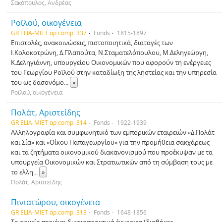
Σακόπουλος, Ανδρέας
Ροϊλού, οικογένεια
GR ELIA-MIET αρ.comp. 337
Fonds
1815-1897
Επιστολές, ανακοινώσεις, πιστοποιητικά, διαταγές των
Ι.Κολοκοτρώνη, Δ.Πλαπούτα, Ν.Σταματελόπουλου, Μ.Δεληγεώργη,
Κ.Δεληγιάννη, υπουργείου Οικονομικών που αφορούν τη ενέργειες
του Γεωργίου Ροϊλού στην καταδίωξη της ληστείας και την υπηρεσία
του ως δασονόμο
...
»
Ροϊλού, οικογένεια
Πολάτ, Αριστείδης
GR ELIA-MIET αρ.comp. 314
Fonds
1922-1939
Αλληλογραφία και συμφωνητικό των εμπορικών εταιρειών «Δ.Πολάτ
και Σία» και «Οίκου Παπαγεωργίου» για την προμήθεια σακχάρεως
και τα ζητήματα οικονομικού διακανονισμού που προέκυψαν με τα
υπουργεία Οικονομικών και Στρατιωτικών από τη σύμβαση τους με
το ελλη
...
»
Πολάτ, Αριστείδης
Πινιατώρου, οικογένεια
GR ELIA-MIET αρ.comp. 313
Fonds
1648-1856