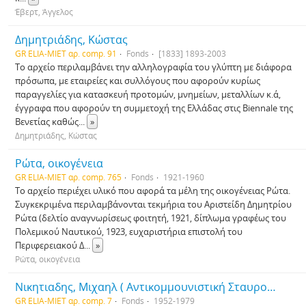
Έβερτ, Άγγελος
Δημητριάδης, Κώστας
GR ELIA-MIET αρ. comp. 91
Fonds
[1833] 1893-2003
Το αρχείο περιλαμβάνει την αλληλογραφία του γλύπτη με διάφορα
πρόσωπα, με εταιρείες και συλλόγους που αφορούν κυρίως
παραγγελίες για κατασκευή προτομών, μνημείων, μεταλλίων κ.ά,
έγγραφα που αφορούν τη συμμετοχή της Ελλάδας στις Biennale της
Βενετίας καθώς
...
»
Δημητριάδης, Κώστας
Ρώτα, οικογένεια
GR ELIA-MIET αρ. comp. 765
Fonds
1921-1960
Το αρχείο περιέχει υλικό που αφορά τα μέλη της οικογένειας Ρώτα.
Συγκεκριμένα περιλαμβάνονται τεκμήρια του Αριστείδη Δημητρίου
Ρώτα (δελτίο αναγνωρίσεως φοιτητή, 1921, δίπλωμα γραφέως του
Πολεμικού Ναυτικού, 1923, ευχαριστήρια επιστολή του
Περιφερειακού Δ
...
»
Ρώτα, οικογένεια
Νικητιαδης, Μιχαηλ ( Αντικομμουνιστική Σταυροφορία Ελλάδος)
GR ELIA-MIET αρ. comp. 7
Fonds
1952-1979