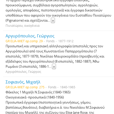
Το αρχείο περιέχει δικαιοπρακτικά έγγραφα (διαθήκες,
προικοσύμφωνα, συμβόλαια αγοραπωλησιών, αγροληψιών,
ομολογίες, αποφάσεις, πιστοποιητικά) και έγγραφα δικαστικών
υποθέσεων που αφορούν την οικογένεια του Ευσταθίου Πινιατώρου
(Pignatorre) και σχετίζονται
...
»
Πινιατώρου, οικογένεια
Αργυρόπουλος, Γεώργιος
GR ELIA-MIET αρ.comp. 29
Fonds
1877-1912
Προσωπική και υπηρεσιακή αλληλογραφία (επιστολές προς τον
Αργυρόπουλο) από τους Κωνσταντίνο Παπαρρηγόπουλο (7
επιστολές, 1877-1879), Νικόλαο Μαυροκορδάτο (πρεσβευτής και
εξάδελφος του Αργυρόπουλου) (8 επιστολές, 1882-1887), Άθω
Ρωμάνο (3 επιστολές, 1886-1
...
»
Αργυρόπουλος, Γεώργιος
Σοφιανός, Μιχαήλ
GR ELIA-MIET αρ.comp. 275
Fonds
1840-1965
Φάκελος 1 Μιχαήλ Ν.Σοφιανός (1840-1965)
Οικογενειακά -προσωπικά (1840-1956)
Προσωπικά έγγραφα (πιστοποιητικά γεννήσεως, γάμου,
βαπτίσεως,θανάτου), διαβατήρια κ.ά. του Νικολάου Μ.Σοφιανού
(πατέρα του Μιχαήλ), της συζύγου του Elise Jane Rose, της