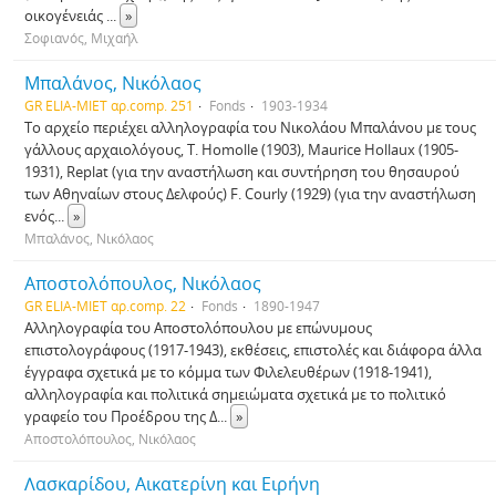
οικογένειάς
...
»
Σοφιανός, Μιχαήλ
Μπαλάνος, Νικόλαος
GR ELIA-MIET αρ.comp. 251
Fonds
1903-1934
Το αρχείο περιέχει αλληλογραφία του Νικολάου Μπαλάνου με τους
γάλλους αρχαιολόγους, T. Homolle (1903), Maurice Hollaux (1905-
1931), Replat (για την αναστήλωση και συντήρηση του θησαυρού
των Αθηναίων στους Δελφούς) F. Courly (1929) (για την αναστήλωση
ενός
...
»
Μπαλάνος, Νικόλαος
Αποστολόπουλος, Νικόλαος
GR ELIA-MIET αρ.comp. 22
Fonds
1890-1947
Αλληλογραφία του Αποστολόπουλου με επώνυμους
επιστολογράφους (1917-1943), εκθέσεις, επιστολές και διάφορα άλλα
έγγραφα σχετικά με το κόμμα των Φιλελευθέρων (1918-1941),
αλληλογραφία και πολιτικά σημειώματα σχετικά με το πολιτικό
γραφείο του Προέδρου της Δ
...
»
Αποστολόπουλος, Νικόλαος
Λασκαρίδου, Αικατερίνη και Ειρήνη