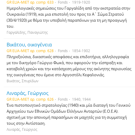
GR ELIA-MIET αρ. comp. 633
Fonds
1919-1920
Ημερολογιακές σημειώσεις του Γαργαλίδη από την εκστρατεία στην
Ουκρανία (1919), και μια επιστολή του προς το Α΄ Σώμα Στρατού
(30/4/1920) με θέμα την υποβολή παραπόνων για τη μη προαγωγή
του.
Γαργαλίδης, Παναγιώτης
Βικάτου, οικογένεια
GR ELIA-MIET αρ. comp. 628
Fonds
1854-1902
Πληρεξούσια, δικαστικές αποφάσεις και επιδοτήρια, αλληλογραφία
με τον δικηγόρο Γεώργιο Φωκά, που αφορούν την είσπραξη και
καταβολή χρεών και την κατάσχεση μέρους της ακίνητης περιουσίας
της οικογένειας που έμενε στο Αργοστόλι Κεφαλονιάς.
Βικάτος, Σπυρίδων
Λιναράς, Γεώργιος
GR ELIA-MIET αρ. comp. 626
Fonds
1940, 1944
Ένα πιστοποιητικό στρατολογίας (1940) και μία διαταγή του Γενικού
Αρχηγείου των Εθνικών Ομάδων Ελλήνων Ανταρτών (Ε.Ο.Ε.Α).
σχετική με την απονομή παρασήμων σε μαχητές για τη συμμετοχή
τους στην Αντίσταση.
Λιναράς, Γεώργιος