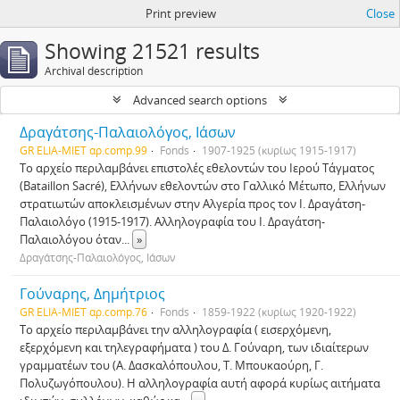
Print preview
Close
Showing 21521 results
Archival description
Advanced search options
Δραγάτσης-Παλαιολόγος, Ιάσων
GR ELIA-MIET αρ.comp.99
Fonds
1907-1925 (κυρίως 1915-1917)
Το αρχείο περιλαμβάνει επιστολές εθελοντών του Ιερού Τάγματος
(Bataillon Sacré), Ελλήνων εθελοντών στο Γαλλικό Μέτωπο, Ελλήνων
στρατιωτών αποκλεισμένων στην Αλγερία προς τον Ι. Δραγάτση-
Παλαιολόγο (1915-1917). Αλληλογραφία του Ι. Δραγάτση-
Παλαιολόγου όταν
...
»
Δραγάτσης-Παλαιολόγος, Ιάσων
Γούναρης, Δημήτριος
GR ELIA-MIET αρ.comp.76
Fonds
1859-1922 (κυρίως 1920-1922)
Το αρχείο περιλαμβάνει την αλληλογραφία ( εισερχόμενη,
εξερχόμενη και τηλεγραφήματα ) του Δ. Γούναρη, των ιδιαίτερων
γραμματέων του (Α. Δασκαλόπουλου, Τ. Μπουκαούρη, Γ.
Πολυζωγόπουλου). Η αλληλογραφία αυτή αφορά κυρίως αιτήματα