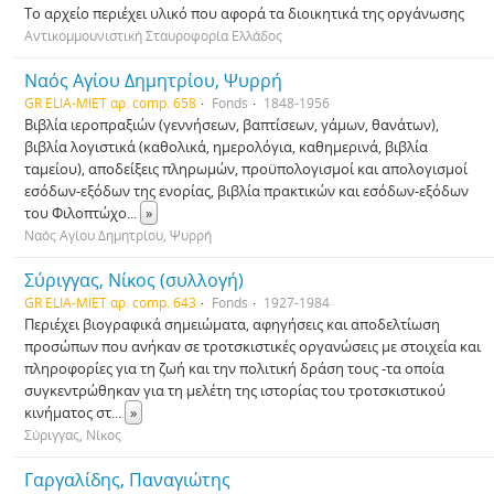
Το αρχείο περιέχει υλικό που αφορά τα διοικητικά της οργάνωσης
Αντικομμουνιστική Σταυροφορία Ελλάδος
Ναός Αγίου Δημητρίου, Ψυρρή
GR ELIA-MIET αρ. comp. 658
Fonds
1848-1956
Βιβλία ιεροπραξιών (γεννήσεων, βαπτίσεων, γάμων, θανάτων),
βιβλία λογιστικά (καθολικά, ημερολόγια, καθημερινά, βιβλία
ταμείου), αποδείξεις πληρωμών, προϋπολογισμοί και απολογισμοί
εσόδων-εξόδων της ενορίας, βιβλία πρακτικών και εσόδων-εξόδων
του Φιλοπτώχο
...
»
Ναός Αγίου Δημητρίου, Ψυρρή
Σύριγγας, Νίκος (συλλογή)
GR ELIA-MIET αρ. comp. 643
Fonds
1927-1984
Περιέχει βιογραφικά σημειώματα, αφηγήσεις και αποδελτίωση
προσώπων που ανήκαν σε τροτσκιστικές οργανώσεις με στοιχεία και
πληροφορίες για τη ζωή και την πολιτική δράση τους -τα οποία
συγκεντρώθηκαν για τη μελέτη της ιστορίας του τροτσκιστικού
κινήματος στ
...
»
Σύριγγας, Νίκος
Γαργαλίδης, Παναγιώτης