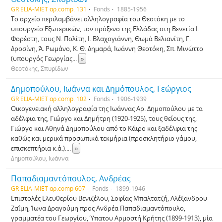
GR ELIA-MIET αρ.comp. 131
Fonds
1885-1956
Το αρχείο περιλαμβάνει αλληλογραφία του Θεοτόκη με το
υπουργείο Εξωτερικών, τον πρόξενο της Ελλάδας στη Βενετία Ι.
Φορέστη, τους Ν. Πολίτη, Ι. Βλαχογιάννη, Θωμά Βελιανίτη, Γ.
Δροσίνη, Ά. Ρωμάνο, Κ. Θ. Δημαρά, Ιωάννη Θεοτόκη, Σπ. Μινώττο
(υπουργός Γεωργίας
...
»
Θεοτόκης, Σπυρίδων
Δημοπούλου, Ιωάννα και Δημόπουλος, Γεώργιος
GR ELIA-MIET αρ.comp. 102
Fonds
1906-1939
Οικογενειακή αλληλογραφία της Ιωάννας Αρ. Δημοπούλου με τα
αδέλφια της, Γιώργο και Δημήτρη (1920-1925), τους θείους της,
Γιώργο και Αθηνά Δημοπούλου από το Κάιρο και ξαδέλφια της
καθώς και μερικά προσωπικά τεκμήρια (προσκλητήριο γάμου,
επισκεπτήρια κ.ά.).
...
»
Δημοπούλου, Ιωάννα
Παπαδιαμαντόπουλος, Ανδρέας
GR ELIA-MIET αρ.comp 607
Fonds
1899-1946
Επιστολές Ελευθερίου Βενιζέλου, Σοφίας Μπαλτατζή, Αλέξανδρου
Ζαΐμη, Ίωνα Δραγούμη προς Ανδρέα Παπαδιαμαντόπουλο,
γραμματέα του Γεωργίου, Ύπατου Αρμοστή Κρήτης (1899-1913), μία