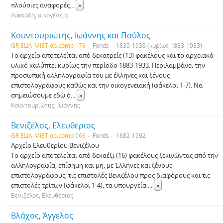
πλούσιες αναφορές
...
»
Λυκούδη, οικογένεια
Κουντουριώτης, Ιωάννης και Παύλος
GR ELIA-MIET αρ.comp 178
Fonds
1835-1938 (κυρίως 1883-1933)
Το αρχείο αποτελείται από δεκατρείς (13) φακέλους και το αρχειακό
υλικό καλύπτει κυρίως την περίοδο 1883-1933. Περιλαμβάνει την
προσωπική αλληλογραφία του με έλληνες και ξένους
επιστολογράφους καθώς και την οικογενειακή (φάκελοι 1-7). Να
σημειώσουμε εδώ ό
...
»
Κουντουριώτης, Ιωάννης
Βενιζέλος, Ελευθέριος
GR ELIA-MIET αρ.comp 068
Fonds
1882-1992
Αρχείο Ελευθερίου Βενιζέλου
Το αρχείο αποτελείται από δεκαέξι (16) φακέλους ξεκινώντας από την
αλληλογραφία, επίσημη και μη, με Έλληνες και ξένους
επιστολογράφους, τις επιστολές Βενιζέλου προς διαφόρους και τις
επιστολές τρίτων (φάκελοι 1-4), τα υπουργεία
...
»
Βενιζέλος, Ελευθέριος
Βλάχος, Άγγελος