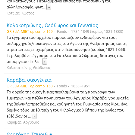
και καταλόγους. Περιλαμβάνει επίσης την προσωπική του
αλληλογραφία, φωτ
...
»
Κοτζιάς, Κώστας
Κολοκοτρώνης , Θεόδωρος και Γενναίος
GR ELIA-MIET αρ.comp. 169
Fonds
1784-1849 (κυρίως 1821-1833)
Τα έγγραφα του αρχείου παρουσιάζουν ενδιαφέρον για τους
οπλαρχηγούς/πρωταγωνιστές του Αγώνα της Ανεξαρτησίας και τις
στρατιωτικές επιχειρήσεις στην Πελοπόννησο (κυρίως 1821-1833).
Περιλαμβάνει έγγραφα του Εκτελεστικού Σώματος, διαταγές του
υπουργείου Πολέ
...
»
Κολοκοτρώνης, Θεόδωρος
Καράβα, οικογένεια
GR ELIA-MIET αρ.comp. 153
Fonds
1838 -1951
Το αρχείο της οικογένειας περιλαμβάνει τα χειρόγραφα των
έμμετρων και πεζών πονημάτων του Αργυρίου Καράβα, γραμματέα
της βελγικής πρεσβείας και καθηγητή του Γυμνασίου της Χίου, ένα
δεμένο τόμο με έξι τεύχη του Φιλολογικού Κήπου της Ιωνίας που
εξέδιδαν οι
...
»
Καράβας, Αργύριος
Θεοτόκης, Σπυρίδων