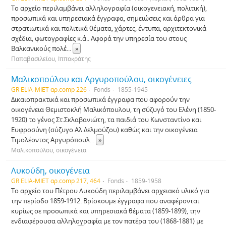
Το αρχείο περιλαμβάνει αλληλογραφία (οικογενειακή, πολιτική),
προσωπικά και υπηρεσιακά έγγραφα, σημειώσεις και άρθρα για
στρατιωτικά και πολιτικά θέματα, χάρτες, έντυπα, αρχιτεκτονικά
σχέδια, φωτογραφίες κ.ά.. Αφορά την υπηρεσία του στους
Βαλκανικούς πολέ
...
»
Παπαβασιλείου, Ιπποκράτης
Μαλικοπούλου και Αργυροπούλου, οικογένειες
GR ELIA-MIET αρ.comp 226
Fonds
1855-1945
Δικαιοπρακτικά και προσωπικά έγγραφα που αφορούν την
οικογένεια Θεμιστοκλή Μαλικόπουλου, τη σύζυγό του Ελένη (1850-
1920) το γένος Στ.Σκλαβανιώτη, τα παιδιά του Κωνσταντίνο και
Ευφροσύνη (σύζυγο Αλ.Δελμούζου) καθώς και την οικογένεια
Τιμολέοντος Αργυρόπουλ
...
»
Μαλικοπούλου, οικογένεια
Λυκούδη, οικογένεια
GR ELIA-MIET αρ.comp 217, 464
Fonds
1859-1958
Το αρχείο του Πέτρου Λυκούδη περιλαμβάνει αρχειακό υλικό για
την περίοδο 1859-1912. Βρίσκουμε έγγραφα που αναφέρονται
κυρίως σε προσωπικά και υπηρεσιακά θέματα (1859-1899), την
ενδιαφέρουσα αλληλογραφία με τον πατέρα του (1868-1881) με