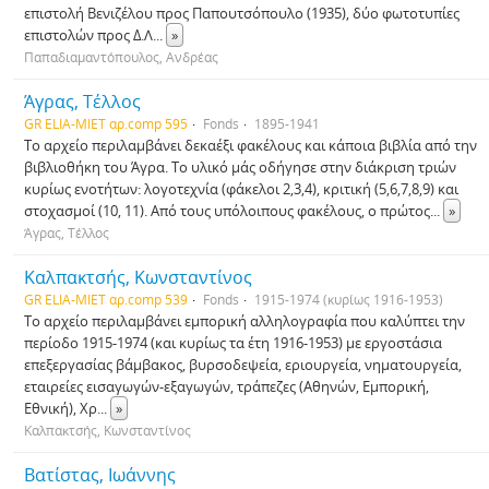
επιστολή Βενιζέλου προς Παπουτσόπουλο (1935), δύο φωτοτυπίες
επιστολών προς Δ.Λ
...
»
Παπαδιαμαντόπουλος, Ανδρέας
Άγρας, Τέλλος
GR ELIA-MIET αρ.comp 595
Fonds
1895-1941
Το αρχείο περιλαμβάνει δεκαέξι φακέλους και κάποια βιβλία από την
βιβλιοθήκη του Άγρα. Το υλικό μάς οδήγησε στην διάκριση τριών
κυρίως ενοτήτων: λογοτεχνία (φάκελοι 2,3,4), κριτική (5,6,7,8,9) και
στοχασμοί (10, 11). Από τους υπόλοιπους φακέλους, ο πρώτος
...
»
Άγρας, Τέλλος
Καλπακτσής, Κωνσταντίνος
GR ELIA-MIET αρ.comp 539
Fonds
1915-1974 (κυρίως 1916-1953)
Το αρχείο περιλαμβάνει εμπορική αλληλογραφία που καλύπτει την
περίοδο 1915-1974 (και κυρίως τα έτη 1916-1953) με εργοστάσια
επεξεργασίας βάμβακος, βυρσοδεψεία, εριουργεία, νηματουργεία,
εταιρείες εισαγωγών-εξαγωγών, τράπεζες (Αθηνών, Εμπορική,
Εθνική), Χρ
...
»
Καλπακτσής, Κωνσταντίνος
Βατίστας, Ιωάννης