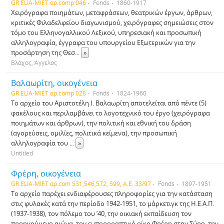
GR ELIA-MIET αρ.comp 046
Fonds
1860-1917
Χειρόγραφα ποιημάτων, μεταφράσεων, θεατρικών έργων, άρθρων,
κριτικές Φιλαδελφείου διαγωνισμού, χειρόγραφες σημειώσεις στον
τόμο του Ελληνογαλλικού Λεξικού, υπηρεσιακή και προσωπική
αλληλογραφία, έγγραφα του υπουργείου Εξωτερικών για την
προσάρτηση της Θεσ
...
»
Βλάχος, Άγγελος
Βαλαωρίτη, οικογένεια
GR ELIA-MIET αρ.comp 028
Fonds
1824-1960
Το αρχείο του Αριστοτέλη Ι. Βαλαωρίτη αποτελείται από πέντε (5)
φακέλους και περιλαμβάνει το λογοτεχνικό του έργο (χειρόγραφα
ποιημάτων και άρθρων), την πολιτική και εθνική του δράση
(αγορεύσεις, ομιλίες, πολιτικά κείμενα), την προσωπική
αλληλογραφία του
...
»
Untitled
Φρέρη, οικογένεια
GR ELIA-MIET αρ.com 531,546,572, 599, Α.Ε. 33/97
Fonds
1897-1951
Το αρχείο παρέχει ενδιαφέρουσες πληροφορίες για την κατάσταση
στις φυλακές κατά την περίοδο 1942-1951, το μάρκετιγκ της Η.Ε.Α.Π.
(1937-1938), τον πόλεμο του ’40, την οικιακή εκπαίδευση τον
προηγούμενο αιώνα, τον εμποροραπτικό οίκο Φρέρη στην Σύρο, την