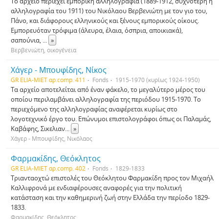
Το αρχείο περιέχει εμπορική αλληλογραφία (1889-1912, συχνότερη η
αλληλογραφία του 1911) του Νικόλαου Βερβενιώτη με τον γιο του,
Πάνο, και διάφορους ελληνικούς και ξένους εμπορικούς οίκους.
Εμπορευόταν τρόφιμα (άλευρα, έλαια, όσπρια, αποικιακά),
σαπούνια,
...
»
Βερβενιώτη, οικογένεια
Χάγερ - Μπουφίδης, Νίκος
GR ELIA-MIET αρ.comp. 411
Fonds
1915-1970 (κυρίως 1924-1950)
Τα αρχείο αποτελείται από έναν φάκελο, το μεγαλύτερο μέρος του
οποίου περιλαμβάνει αλληλογραφία της περιόδου 1915-1970. Το
περιεχόμενο της αλληλογραφίας αναφέρεται κυρίως στο
λογοτεχνικό έργο του. Επώνυμοι επιστολογράφοι όπως οι Παλαμάς,
Καβάφης, Σικελιαν
...
»
Χάγερ - Μπουφίδης, Νικόλαος
Φαρμακίδης, Θεόκλητος
GR ELIA-MIET αρ.comp. 402
Fonds
1829-1833
Τριανταοχτώ επιστολές του Θεόκλητου Φαρμακίδη προς τον Μιχαήλ
Καλλιφρονά με ενδιαφέρουσες αναφορές για την πολιτική
κατάσταση και την καθημερινή ζωή στην Ελλάδα την περίοδο 1829-
1833.
Φαρμακίδης, Θεόκλητος