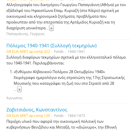
Αλληλογραφία του δικηγόρου Γεωργίου Παπαγιάννη (Αθήνα) με τον
εξάδελφό του Ηφαιστίωνα Επαμ. Κυριαζή (στο Κάϊρο) σχετική με
οικονομικά και κληρονομικά ζητήματα, προβλήματα που
προέκυπταν από την επιτροπεία της Αρτέμιδος Κυριαζή και τη
διαχείριση γενικότερα
...
»
Παπαγιάννης, Γεώργιος
Πόλεμος 1940-1941 (Συλλογή τεκμηρίων)
GR ELIA-MIET αρ.comp.322
Fonds
1940-1941
Συλλογή διαφόρων τεκμηρίων σχετικά με τον ελληνοϊταλικό πόλεμο
του 1940-1941. Περιλαμβάνονται:
«Ενθύμιον Aλβανικού Πολέμου 28 Οκτωβρίου 1940».
Χειρόγραφο ημερολόγιο ενός στρατιώτη της 17ης Στρατιωτικής
Μουσικής που καταγράφει τη ζωή του στο Στρατό από 28
...
»
Άγνωστος
Ζαβιτσιάνος, Κωνσταντίνος
GR ELIA-MIET αρ.comp.120
Fonds
1864-1973
Περιέχει υλικό που αφορά την οικονομική πολιτική των
κυβερνήσεων Βενιζέλου και Μεταξά, το «ιδιώνυμο», την Εθνική