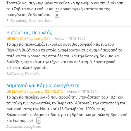
Τράπεζα και συγκεκριμένα το εκδοτικό προνόμιο και την διοίκηση
του Ζαβιτσιάνου καθώς και την οικονομική κατάσταση της
οικογένειας Ζαβιτσιάνου.
...
»
Ζαβιτσιάνος, Κωνσταντίνος
Βυζάντιος, Περικλής
GR ELIA-MIET αρ.comp.051
Fonds
1912-1959
Το αρχείο περιλαμβάνει κυρίως αυτοβιογραφικά κείμενα του
Περικλή Βυζάντιου τα οποία αναφέρονται στις αναμνήσεις από τα
παιδικά του χρόνια, τις σπουδές του και την Κατοχή, δοκίμια και
διαλέξεις σχετικά με την τέχνη και τον πολιτισμό, λογοτεχνικά
κείμενα, αλληλογραφία.
Βυζάντιος, Περικλής
Δαμιανού και Κάββα, οικογένειες
GR ELIA-MIET αρ.comp. 83,142,315
Fonds
1818-1947
Το αρχείο περιέχει υλικό που αφορά την Επανάσταση του 1821 και
την τύχη των αγωνιστών, το θωρηκτό “Αβέρωφ”, την καταστολή του
αντικινήματος του Ναυτικού (16 Οκτωβρίου 1909), τους
Βαλκανικούς πολέμους (ιδιαίτερα τη δράση των μοιρών Αμβρακικού
και Ευδρόμων)
...
»
Δαμιανού, οικογένεια