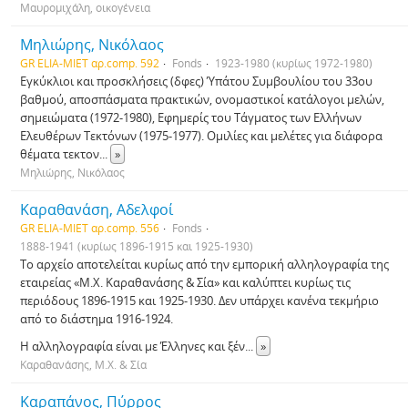
Μαυρομιχάλη, οικογένεια
Μηλιώρης, Νικόλαος
GR ELIA-MIET αρ.comp. 592
Fonds
1923-1980 (κυρίως 1972-1980)
Εγκύκλιοι και προσκλήσεις (δφες) Ύπάτου Συμβουλίου του 33ου
βαθμού, αποσπάσματα πρακτικών, ονομαστικοί κατάλογοι μελών,
σημειώματα (1972-1980), Εφημερίς του Τάγματος των Ελλήνων
Ελευθέρων Τεκτόνων (1975-1977). Ομιλίες και μελέτες για διάφορα
θέματα τεκτον
...
»
Μηλιώρης, Νικόλαος
Καραθανάση, Αδελφοί
GR ELIA-MIET αρ.comp. 556
Fonds
1888-1941 (κυρίως 1896-1915 και 1925-1930)
Το αρχείο αποτελείται κυρίως από την εμπορική αλληλογραφία της
εταιρείας «Μ.Χ. Καραθανάσης & Σία» και καλύπτει κυρίως τις
περιόδους 1896-1915 και 1925-1930. Δεν υπάρχει κανένα τεκμήριο
από το διάστημα 1916-1924.
Η αλληλογραφία είναι με Έλληνες και ξέν
...
»
Καραθανάσης, Μ.Χ. & Σία
Καραπάνος, Πύρρος