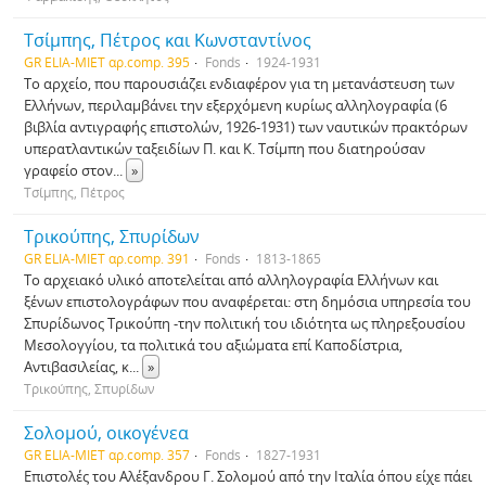
Τσίμπης, Πέτρος και Κωνσταντίνος
GR ELIA-MIET αρ.comp. 395
Fonds
1924-1931
Το αρχείο, που παρουσιάζει ενδιαφέρον για τη μετανάστευση των
Ελλήνων, περιλαμβάνει την εξερχόμενη κυρίως αλληλογραφία (6
βιβλία αντιγραφής επιστολών, 1926-1931) των ναυτικών πρακτόρων
υπερατλαντικών ταξειδίων Π. και Κ. Τσίμπη που διατηρούσαν
γραφείο στον
...
»
Τσίμπης, Πέτρος
Τρικούπης, Σπυρίδων
GR ELIA-MIET αρ.comp. 391
Fonds
1813-1865
Το αρχειακό υλικό αποτελείται από αλληλογραφία Ελλήνων και
ξένων επιστολογράφων που αναφέρεται: στη δημόσια υπηρεσία του
Σπυρίδωνος Τρικούπη -την πολιτική του ιδιότητα ως πληρεξουσίου
Μεσολογγίου, τα πολιτικά του αξιώματα επί Καποδίστρια,
Αντιβασιλείας, κ
...
»
Τρικούπης, Σπυρίδων
Σολομού, οικογένεα
GR ELIA-MIET αρ.comp. 357
Fonds
1827-1931
Επιστολές του Αλέξανδρου Γ. Σολομού από την Ιταλία όπου είχε πάει