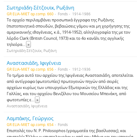
Σωτηριάδη-Σέτζουϊκ, Ρωξάνη
GR ELIA-MIET αρ.comp. 660
Fonds
1914-1986
Το αρχείο περιλαμβάνει προσωπικά έγγραφα της Ρωξάνης
(πιστοποιητικά σπoυδών, βεβαιώσεις γάμου και μη χορήγησης της
αμερικανικής ιθαγένειας, κ.ά., 1914-1952), αλληλογραφία της με τον
λόρδο Clark (British Council, 1973) και το 4ο κανάλι της αγγλικής
τηλεόρα
...
»
Σωτηριάδη-Σέτζουϊκ, Ρωξάνη
Αναστασιάδη, Ιφιγένεια
GR ELIA-MIET αρ.comp. 656
Fonds
1912-1936
Το τμήμα αυτό του αρχείου της Ιφιγένειας Αναστασιάδη, αποτελείται
από αντίγραφα (φωτοτυπίες) πρωτογενών πηγών από σειρές
αρχείων κυρίως των υπουργείων Εξωτερικών της Ελλάδας και της
Γαλλίας, και του αρχείου Βενιζέλου του Μουσείου Μπενάκη, από
φωτοτυπίες ε
...
»
Αναστασιάδη, Ιφιγένεια
Λαμπάκης, Γεώργιος
GR ELIA-MIET αρ.comp. 654
Fonds
Επιστολές του N. P. Philosophos (γραμματέα της βασίλισσας), και
επιστολές Έλλήνων επιστολογράφων από την Αθήνα και την επαρχία