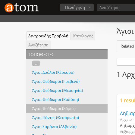
Περιήγηση
Άγιοι
Δεντροειδής Προβολή
Κατάλογος
Αναζήτηση
Related
τοποθεσίες
...
Άγιοι Δούλοι (Κέρκυρα)
1 Αρχ
Άγιοι Θεόδωροι (Γρεβενά)
Άγιοι Θεόδωροι (Μεσσηνία)
Άγιοι Θεόδωροι (Ροδόπη)
1 resu
Άγιοι Θεόδωροι (Σάμος)
Ληξιαρ
Άγιοι Πάντες (Θεσπρωτία)
Αρχείο
Ληξιαρχ
Άγιοι Σαράντα (Αλβανία)
Ληξιαρχε