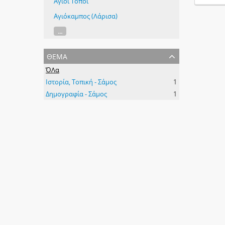
Άγιοι Τόποι
Αγιόκαμπος (Λάρισα)
...
θέμα
ΌΛα
Ιστορία, Τοπική - Σάμος
1
Δημογραφία - Σάμος
1