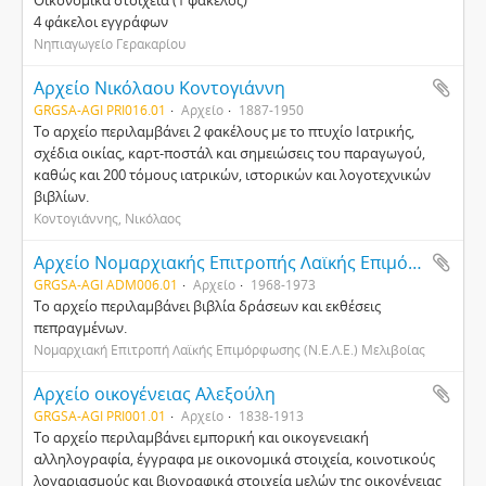
Οικονομικά στοιχεία (1 φάκελος)
4 φάκελοι εγγράφων
Νηπιαγωγείο Γερακαρίου
Αρχείο Νικόλαου Κοντογιάννη
GRGSA-AGI PRI016.01
Αρχείο
1887-1950
Το αρχείο περιλαμβάνει 2 φακέλους με το πτυχίο Ιατρικής,
σχέδια οικίας, καρτ-ποστάλ και σημειώσεις του παραγωγού,
καθώς και 200 τόμους ιατρικών, ιστορικών και λογοτεχνικών
βιβλίων.
Κοντογιάννης, Νικόλαος
Αρχείο Νομαρχιακής Επιτροπής Λαϊκής Επιμόρφωσης (Ν.Ε.Λ.Ε.) Μελιβοίας
GRGSA-AGI ADM006.01
Αρχείο
1968-1973
Το αρχείο περιλαμβάνει βιβλία δράσεων και εκθέσεις
πεπραγμένων.
Νομαρχιακή Επιτροπή Λαϊκής Επιμόρφωσης (Ν.Ε.Λ.Ε.) Μελιβοίας
Αρχείο οικογένειας Αλεξούλη
GRGSA-AGI PRI001.01
Αρχείο
1838-1913
Το αρχείο περιλαμβάνει εμπορική και οικογενειακή
αλληλογραφία, έγγραφα με οικονομικά στοιχεία, κοινοτικούς
λογαριασμούς και βιογραφικά στοιχεία μελών της οικογένειας