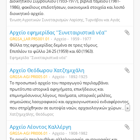
Διοικητικού Συμβουλίου (1933-1977), βιβλία ταμείου (1981-
1986), φακέλους επιδοτήσεων, οικονομικά στοιχεία και λοιπό
διοικητικό αρχείο.
Ένωση Αγροτικών Συνεταιρισμών Λαρίσης, Τυρνάβου και Αγιάς
Αρχείο εφημερίδας ''Συνεταιριστικά νέα''
GRGSA_LAR PRS001.01
Αρχείο
1959 - 1977
Φύλλα της εφημερίδας δεμένα σε τρεις τόμους.
Επιπλέον το φύλλο 24-25 (1959) και 60 (1963).
Εφημερίδα ''Συνεταιριστικά νέα''
Αρχείο Θεόδωρου Χατζημιχάλη
GRGSA-AGI PRI005.01
Αρχείο
1892-1925
Το προσωπικό αρχείο του παραγωγού περιλαμβάνει
πρωτότυπα ιστορικά αφηγήματα, επικήδειους και
επιμνημόσυνους λόγους, ποιήματα, ιστορικές μελέτες,
σημειώσεις λαογραφικού και αρχαιογνωστικού ενδιαφέροντος,
που στηρίχθηκαν σε αυτοψία ναών, αρχαιολογικών χώρων
...
»
Χατζημιχάλης, Θεόδωρος
Αρχείο Λέοντος Καλλέργη
GRGSA-AGI PRI006.01
Αρχείο
1908-1982
Το αρχείο περιλαμβάνει αλληλογραφία, φωτογραφίες και