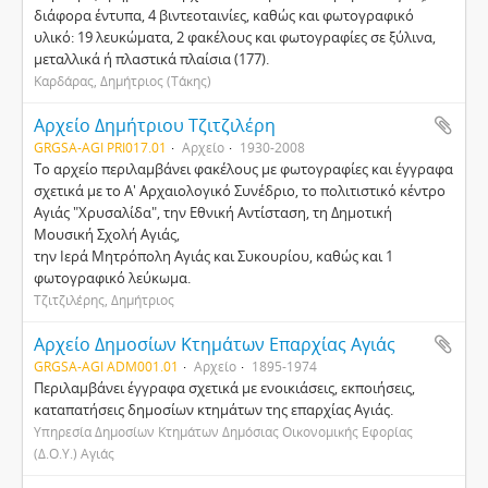
διάφορα έντυπα, 4 βιντεοταινίες, καθώς και φωτογραφικό
υλικό: 19 λευκώματα, 2 φακέλους και φωτογραφίες σε ξύλινα,
μεταλλικά ή πλαστικά πλαίσια (177).
Καρδάρας, Δημήτριος (Τάκης)
Αρχείο Δημήτριου Τζιτζιλέρη
GRGSA-AGI PRI017.01
Αρχείο
1930-2008
Το αρχείο περιλαμβάνει φακέλους με φωτογραφίες και έγγραφα
σχετικά με το Α' Αρχαιολογικό Συνέδριο, το πολιτιστικό κέντρο
Αγιάς "Χρυσαλίδα", την Εθνική Αντίσταση, τη Δημοτική
Μουσική Σχολή Αγιάς,
την Ιερά Μητρόπολη Αγιάς και Συκουρίου, καθώς και 1
φωτογραφικό λεύκωμα.
Τζιτζιλέρης, Δημήτριος
Αρχείο Δημοσίων Κτημάτων Επαρχίας Αγιάς
GRGSA-AGI ADM001.01
Αρχείο
1895-1974
Περιλαμβάνει έγγραφα σχετικά με ενοικιάσεις, εκποιήσεις,
καταπατήσεις δημοσίων κτημάτων της επαρχίας Αγιάς.
Υπηρεσία Δημοσίων Κτημάτων Δημόσιας Οικονομικής Εφορίας
(Δ.Ο.Υ.) Αγιάς