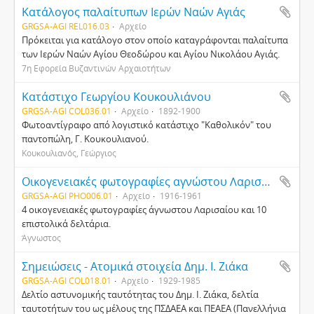
Κατάλογος παλαίτυπων Ιερών Ναών Αγιάς
GRGSA-AGI REL016.03
Αρχείο
Πρόκειται για κατάλογο στον οποίο καταγράφονται παλαίτυπα
των Ιερών Ναών Αγίου Θεοδώρου και Αγίου Νικολάου Αγιάς.
7η Εφορεία Βυζαντινών Αρχαιοτήτων
Κατάστιχο Γεωργίου Κουκουλιάνου
GRGSA-AGI COL036.01
Αρχείο
1892-1900
Φωτοαντίγραφο από λογιστικό κατάστιχο "Καθολικόν" του
παντοπώλη, Γ. Κουκουλιανού.
Κουκουλιανός, Γεώργιος
Οικογενειακές φωτογραφίες αγνώστου Λαρισαίου και επιστολικά δελτάρια
GRGSA-AGI PHO006.01
Αρχείο
1916-1961
4 οικογενειακές φωτογραφίες άγνωστου Λαρισαίου και 10
επιστολικά δελτάρια.
Άγνωστος
Σημειώσεις - Ατομικά στοιχεία Δημ. Ι. Ζιάκα
GRGSA-AGI COL018.01
Αρχείο
1929-1985
Δελτίο αστυνομικής ταυτότητας του Δημ. Ι. Ζιάκα, δελτία
ταυτοτήτων του ως μέλους της ΠΣΔΑΕΑ και ΠΕΑΕΑ (Πανελλήνια