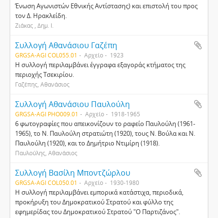
Ένωση Αγωνιστών Εθνικής Αντίστασης) και επιστολή του προς
τον Δ. Ηρακλείδη.
Ζιάκας , Δημ. Ι.
Συλλογή Αθανάσιου Γαζέπη
GRGSA-AGI COL055.01
Αρχείο
1923
Η συλλογή περιλαμβάνει έγγραφα εξαγοράς κτήματος της
περιοχής Τσεκιρίου.
Γαζέπης, Αθανάσιος
Συλλογή Αθανάσιου Παυλούλη
GRGSA-AGI PHO009.01
Αρχείο
1918-1965
6 φωτογραφίες που απεικονίζουν το ραφείο Παυλούλη (1961-
1965), το Ν. Παυλούλη στρατιώτη (1920), τους Ν. Βούλα και Ν.
Παυλούλη (1920), και το Δημήτριο Ντιμίρη (1918).
Παυλούλης, Αθανάσιος
Συλλογή Βασίλη Μποντζώρλου
GRGSA-AGI COL050.01
Αρχείο
1930-1980
Η συλλογή περιλαμβάνει εμπορικά κατάστιχα, περιοδικά,
προκήρυξη του Δημοκρατικού Στρατού και φύλλο της
εφημερίδας του Δημοκρατικού Στρατού "Ο Παρτιζάνος".