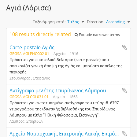
Αγιά (Λάρισα)
Ταξινόμηση κατά:
Τίτλος
Direction:
Ascending
108 results directly related
Exclude narrower terms
Carte-postale Αγιάς
GRGSA-AGI PHO002.01
Αρχείο
1916
Πρόκειται για επιστολικό δελτάριο (carte-postale) που
απεικονίζει γενική άποψη της Αγιάς και μπούστο κοπέλας της
περιοχής.
Στουρνάρας , Στέφανος
Αντίγραφο μελέτης Σπυρίδωνος Λάμπρου
GRGSA-AGI COL031.01
Αρχείο
1868
Πρόκειται για φωτοτυπημένο αντίγραφο του υπ' αριθ. 6797
χειρογράφου της ιδιωτικής βιβλιοθήκης του Σπυρίδωνος
Λάμπρου με τίτλο "Ηθική Φιλοσοφία, Εισαγωγή".
Λάμπρος, Σπυρίδων
Αρχείο Νομαρχιακής Επιτροπής Λαϊκής Επιμόρφωσης (Ν.Ε.Λ.Ε.) Λάρισας και Κέντρου Λαϊκής Επιμόρφωσης (Κ.Λ.Ε.) Αγιάς