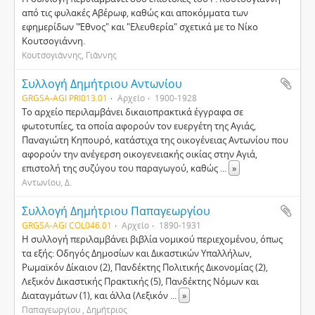
από τις φυλακές Αβέρωφ, καθώς και αποκόμματα των
εφημερίδων "Έθνος" και "Ελευθερία" σχετικά με το Νίκο
Κουτσογιάννη.
Κουτσογιάννης, Γιάννης
Συλλογή Δημήτριου Αντωνίου
GRGSA-AGI PRI013.01
Αρχείο
1900-1928
Το αρχείο περιλαμβάνει δικαιοπρακτικά έγγραφα σε
φωτοτυπίες, τα οποία αφορούν τον ευεργέτη της Αγιάς,
Παναγιώτη Κηπουρό, κατάστιχα της οικογένειας Αντωνίου που
αφορούν την ανέγερση οικογενειακής οικίας στην Αγιά,
επιστολή της συζύγου του παραγωγού, καθώς
...
»
Αντωνίου, Δ.
Συλλογή Δημήτριου Παπαγεωργίου
GRGSA-AGI COL046.01
Αρχείο
1890-1931
Η συλλογή περιλαμβάνει βιβλία νομικού περιεχομένου, όπως
τα εξής: Οδηγός Δημοσίων και Δικαστικών Υπαλλήλων,
Ρωμαϊκόν Δίκαιον (2), Πανδέκτης Πολιτικής Δικονομίας (2),
Λεξικόν Δικαστικής Πρακτικής (5), Πανδέκτης Νόμων και
Διαταγμάτων (1), και άλλα (Λεξικόν
...
»
Παπαγεωργίου , Δημήτριος