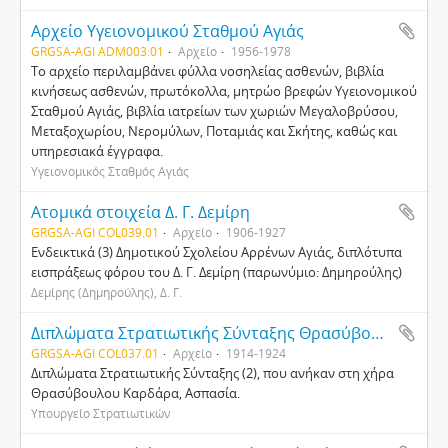
Αρχείο Υγειονομικού Σταθμού Αγιάς
GRGSA-AGI ADM003.01
Αρχείο
1956-1978
Το αρχείο περιλαμβάνει φύλλα νοσηλείας ασθενών, βιβλία
κινήσεως ασθενών, πρωτόκολλα, μητρώο βρεφών Υγειονομικού
Σταθμού Αγιάς, βιβλία ιατρείων των χωριών Μεγαλοβρύσου,
Μεταξοχωρίου, Νερομύλων, Ποταμιάς και Σκήτης, καθώς και
υπηρεσιακά έγγραφα.
Υγειονομικός Σταθμός Αγιάς
Ατομικά στοιχεία Δ. Γ. Δεμίρη
GRGSA-AGI COL039.01
Αρχείο
1906-1927
Ενδεικτικά (3) Δημοτικού Σχολείου Αρρένων Αγιάς, διπλότυπα
εισπράξεως φόρου του Δ. Γ. Δεμίρη (παρωνύμιο: Δημηρούλης)
Δεμίρης (Δημηρούλης), Δ. Γ.
Διπλώματα Στρατιωτικής Σύνταξης Θρασύβουλου Καρδάρα
GRGSA-AGI COL037.01
Αρχείο
1914-1924
Διπλώματα Στρατιωτικής Σύνταξης (2), που ανήκαν στη χήρα
Θρασύβουλου Καρδάρα, Ασπασία.
Υπουργείο Στρατιωτικών