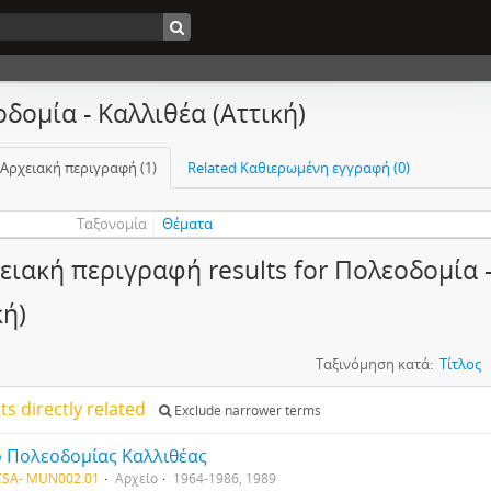
δομία - Καλλιθέα (Αττική)
 Αρχειακή περιγραφή (1)
Related Καθιερωμένη εγγραφή (0)
Ταξονομία
Θέματα
ειακή περιγραφή results for Πολεοδομία 
κή)
Ταξινόμηση κατά:
Τίτλος
lts directly related
Exclude narrower terms
ο Πολεοδομίας Καλλιθέας
SA- MUN002.01
Αρχείο
1964-1986, 1989