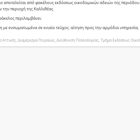
ίο αποτελείται από φακέλους εκδόσεως οικοδομικών αδειών της περιόδου
 την περιοχή της Καλλιθέας.
φάκελος περιλαμβάνει:
ση με ενσωματωμένα σε ενιαίο τεύχος: αίτηση προς την αρμόδια υπηρεσία, 
 Αττικής, Διαμέρισμα Πειραιώς, Διεύθυνση Πολεοδομίας, Τμήμα Εκδόσεως Οικ