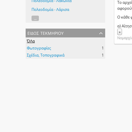
Πολεοδομία - Λακωνία
Το αρχε
αφορούν
Πολεοδομία - Λάρισα
Ο κάθε 
...
α) Αίτη
είδος τεκμηρίου
»
Νομαρχία
ΌΛα
Φωτογραφίες
1
Σχέδια, Τοπογραφικά
1