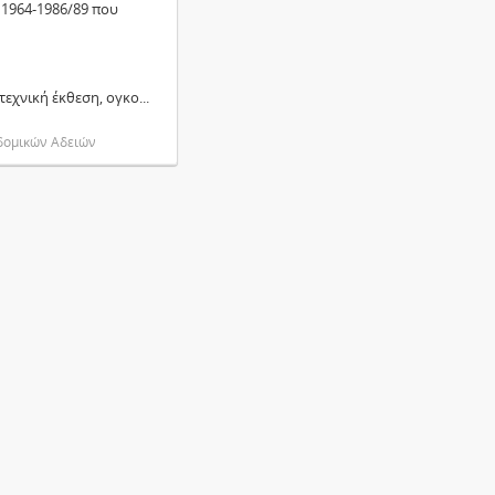
 1964-1986/89 που
τεχνική έκθεση, ογκο
...
οδομικών Αδειών