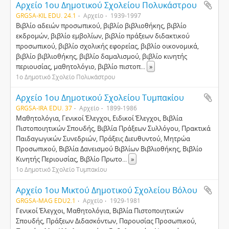
Αρχείο 1ου Δημοτικού Σχολείου Πολυκάστρου
GRGSA-KIL EDU. 24.1
Αρχείο
1939-1997
Βιβλίο αδειών προσωπικού, βιβλίο βιβλιοθήκης, βιβλίο
εκδρομών, βιβλίο εμβολίων, βιβλίο πράξεων διδακτικού
προσωπικού, βιβλίο σχολικής εφορείας, βιβλίο οικονομικά,
βιβλίο βιβλιοθήκης, βιβλίο δαμαλισμού, βιβλίο κινητής
περιουσίας, μαθητολόγιο, βιβλίο πιστοπ
...
»
1ο Δημοτικό Σχολείο Πολυκάστρου
Αρχείο 1ου Δημοτικού Σχολείου Τυμπακίου
GRGSA-IRA EDU. 37
Αρχείο
1899-1986
Mαθητολόγια, Γενικοί Έλεγχοι, Eιδικοί Έλεγχοι, Bιβλία
Πιστοποιητικών Σπουδής, Βιβλία Πράξεων Συλλόγου, Πρακτικά
Παιδαγωγικών Συνεδριών, Πράξεις Διευθυντού, Mητρώα
Προσωπικού, Bιβλία Δανεισμού Bιβλίων Bιβλιοθήκης, Bιβλίο
Kινητής Περιουσίας, Bιβλίο Πρωτο
...
»
1ο Δημοτικό Σχολείο Τυμπακίου
Αρχείο 1ου Μικτού Δημοτικού Σχολείου Βόλου
GRGSA-MAG EDU2.1
Αρχείο
1929-1981
Γενικοί Έλεγχοι, Μαθητολόγια, Βιβλία Πιστοποιητικών
Σπουδής, Πράξεων Διδασκόντων, Παρουσίας Προσωπικού,