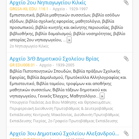
Αρχείο 2ου Νηπιαγωγείου Κιλκίς
GRGSA-KIL EDU. 116.1
Αρχείο
1929-1997
Εμπιστευτικά, βιβλία μαθητικών συσσιτίων, βιβλίο εσόδων
εξόδων, βιβλία σχολικής εφορείας, μαθητολόγιο, βιβλία
προσωπικού, βιβλίο κινητής και ακίνητης περιουσίας, βιβλίο
βιβλιοθήκης, βιβλίο δαμαλισμού, βιβλίο νοσηρότητας, βιβλίο
ιστορίας 2ου νηπιαγωγείου,
...
»
2ο Νηπιαγωγείο Κιλκίς
Αρχείο 3/Θ Δημοτικού Σχολείου Βρίας
GR EDU008.01
Αρχείο
1939-2005
Βιβλία Πιστοποιητικών Σπουδών, Βιβλία πράξεων Σχολικής
Εφορίας, Βιβλία Δαμαλισμού, Πρωτόκολλα Αλληλογραφίας και
Εμπιστευτικό, Βιβλία ταμείου, τροφίμων και αποθήκης
μαθητικών συσσιτίων, Βιβλία τάξεων δημοτικού και
νηπιαγωγείου, Γενικός Έλεγχος, Μαθητολόγιο
...
»
Υπουργείο Παιδείας Δια Βίου Μάθησης και Θρησκευμάτων,
Περιφερειακή Διεύθυνση Πρωτοβάθμιας & Δευτεροβάθμιας
Εκπαίδευσης Κεντρικής Μακεδονίας, Διεύθυνση Πρωτοβάθμιας
Εκπαίδευσης Πιερίας, 2ο Γραφείο Πρωτοβάθμιας Εκπαίδευσης
Αρχείο 3ου Δημοτικού Σχολείου Αλεξανδρούπολης