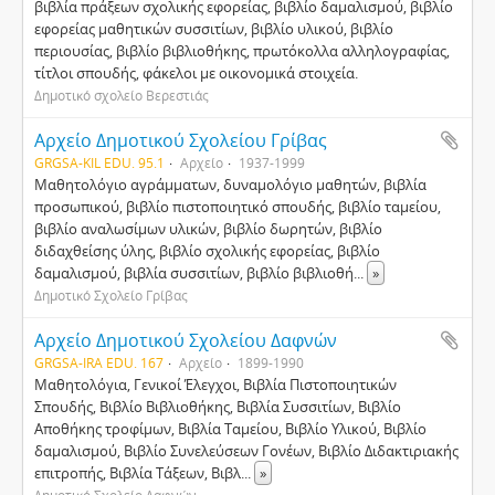
βιβλία πράξεων σχολικής εφορείας, βιβλίο δαμαλισμού, βιβλίο
εφορείας μαθητικών συσσιτίων, βιβλίο υλικού, βιβλίο
περιουσίας, βιβλίο βιβλιοθήκης, πρωτόκολλα αλληλογραφίας,
τίτλοι σπουδής, φάκελοι με οικονομικά στοιχεία.
Δημοτικό σχολείο Βερεστιάς
Αρχείο Δημοτικού Σχολείου Γρίβας
GRGSA-KIL EDU. 95.1
Αρχείο
1937-1999
Μαθητολόγιο αγράμματων, δυναμολόγιο μαθητών, βιβλία
προσωπικού, βιβλίο πιστοποιητικό σπουδής, βιβλίο ταμείου,
βιβλίο αναλωσίμων υλικών, βιβλίο δωρητών, βιβλίο
διδαχθείσης ύλης, βιβλίο σχολικής εφορείας, βιβλίο
δαμαλισμού, βιβλία συσσιτίων, βιβλίο βιβλιοθή
...
»
Δημοτικό Σχολείο Γρίβας
Αρχείο Δημοτικού Σχολείου Δαφνών
GRGSA-IRA EDU. 167
Αρχείο
1899-1990
Μαθητολόγια, Γενικοί Έλεγχοι, Βιβλία Πιστοποιητικών
Σπουδής, Βιβλίο Βιβλιοθήκης, Βιβλία Συσσιτίων, Βιβλίο
Αποθήκης τροφίμων, Βιβλία Ταμείου, Βιβλίο Υλικού, Βιβλίο
δαμαλισμού, Βιβλίο Συνελεύσεων Γονέων, Βιβλίο Διδακτιριακής
επιτροπής, Βιβλία Τάξεων, Βιβλ
...
»