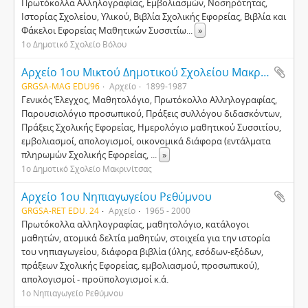
Πρωτόκολλα Αλληλογραφίας, Εμβολιασμών, Νοσηρότητας,
Ιστορίας Σχολείου, Υλικού, Βιβλία Σχολικής Εφορείας, Βιβλία και
Φάκελοι Εφορείας Μαθητικών Συσσιτίω
...
»
1ο Δημοτικό Σχολείο Βόλου
Αρχείο 1ου Μικτού Δημοτικού Σχολείου Μακρινίτσας
GRGSA-MAG EDU96
Αρχείο
1899-1987
Γενικός Έλεγχος, Μαθητολόγιο, Πρωτόκολλο Αλληλογραφίας,
Παρουσιολόγιο προσωπικού, Πράξεις συλλόγου διδασκόντων,
Πράξεις Σχολικής Εφορείας, Ημερολόγιο μαθητικού Συσσιτίου,
εμβολιασμοί, απολογισμοί, οικονομικά διάφορα (εντάλματα
πληρωμών Σχολικής Εφορείας,
...
»
1ο Δημοτικό Σχολείο Μακρινίτσας
Αρχείο 1ου Νηπιαγωγείου Ρεθύμνου
GRGSA-RET EDU. 24
Αρχείο
1965 - 2000
Πρωτόκολλα αλληλογραφίας, μαθητολόγιο, κατάλογοι
μαθητών, ατομικά δελτία μαθητών, στοιχεία για την ιστορία
του νηπιαγωγείου, διάφορα βιβλία (ύλης, εσόδων-εξόδων,
πράξεων Σχολικής Εφορείας, εμβολιασμού, προσωπικού),
απολογισμοί - προϋπολογισμοί κ.ά.
1ο Νηπιαγωγείο Ρεθύμνου