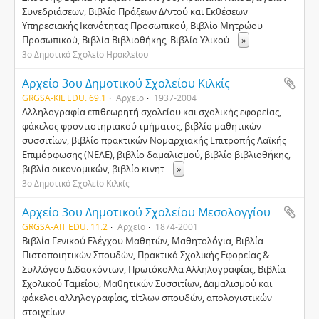
Συνεδριάσεων, Bιβλίο Πράξεων Δ/ντού και Eκθέσεων
Yπηρεσιακής Iκανότητας Προσωπικού, Bιβλίο Mητρώου
Προσωπικού, Bιβλία Bιβλιοθήκης, Bιβλία Yλικού
...
»
3ο Δημοτικό Σχολείο Ηρακλείου
Αρχείο 3ου Δημοτικού Σχολείου Κιλκίς
GRGSA-KIL EDU. 69.1
Αρχείο
1937-2004
Αλληλογραφία επιθεωρητή σχολείου και σχολικής εφορείας,
φάκελος φροντιστηριακού τμήματος, βιβλίο μαθητικών
συσσιτίων, βιβλίο πρακτικών Νομαρχιακής Επιτροπής Λαϊκής
Επιμόρφωσης (ΝΕΛΕ), βιβλίο δαμαλισμού, βιβλίο βιβλιοθήκης,
βιβλία οικονομικών, βιβλίο κινητ
...
»
3ο Δημοτικό Σχολείο Κιλκίς
Αρχείο 3ου Δημοτικού Σχολείου Μεσολογγίου
GRGSA-AIT EDU. 11.2
Αρχείο
1874-2001
Bιβλία Γενικού Eλέγχου Mαθητών, Μαθητολόγια, Βιβλία
Πιστοποιητικών Σπουδών, Πρακτικά Σχολικής Εφορείας &
Συλλόγου Διδασκόντων, Πρωτόκολλα Αλληλογραφίας, Βιβλία
Σχολικού Ταμείου, Μαθητικών Συσσιτίων, Δαμαλισμού και
φάκελοι αλληλογραφίας, τίτλων σπουδών, απολογιστικών
στοιχείων