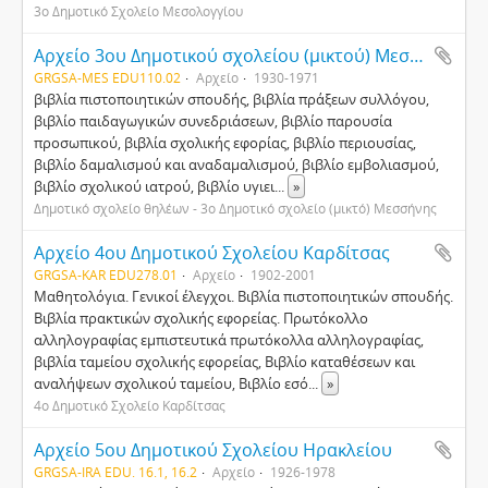
3ο Δημοτικό Σχολείο Μεσολογγίου
Αρχείο 3ου Δημοτικού σχολείου (μικτού) Μεσσήνης
GRGSA-MES EDU110.02
Αρχείο
1930-1971
βιβλία πιστοποιητικών σπουδής, βιβλία πράξεων συλλόγου,
βιβλίο παιδαγωγικών συνεδριάσεων, βιβλίο παρουσία
προσωπικού, βιβλία σχολικής εφορίας, βιβλίο περιουσίας,
βιβλίο δαμαλισμού και αναδαμαλισμού, βιβλίο εμβολιασμού,
βιβλίο σχολικού ιατρού, βιβλίο υγιει
...
»
Δημοτικό σχολείο θηλέων - 3ο Δημοτικό σχολείο (μικτό) Μεσσήνης
Αρχείο 4ου Δημοτικού Σχολείου Καρδίτσας
GRGSA-KAR EDU278.01
Αρχείο
1902-2001
Μαθητολόγια. Γενικοί έλεγχοι. Βιβλία πιστοποιητικών σπουδής.
Βιβλία πρακτικών σχολικής εφορείας. Πρωτόκολλο
αλληλογραφίας εμπιστευτικά πρωτόκολλα αλληλογραφίας,
βιβλία ταμείου σχολικής εφορείας, Βιβλίο καταθέσεων και
αναλήψεων σχολικού ταμείου, Βιβλίο εσό
...
»
4ο Δημοτικό Σχολείο Καρδίτσας
Αρχείο 5ου Δημοτικού Σχολείου Ηρακλείου
GRGSA-IRA EDU. 16.1, 16.2
Αρχείο
1926-1978