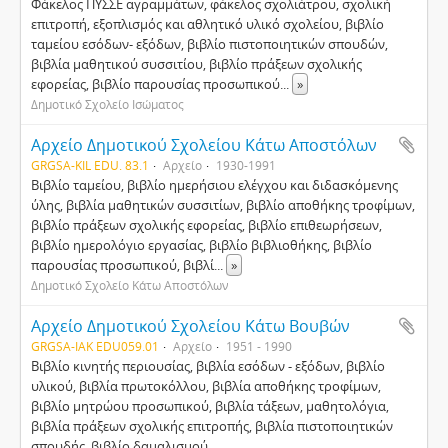
Φάκελος ΠΥΣΣΕ αγραμμάτων, φάκελος σχολιάτρου, σχολική
επιτροπή, εξοπλισμός και αθλητικό υλικό σχολείου, βιβλίο
ταμείου εσόδων- εξόδων, βιβλίο πιστοποιητικών σπουδών,
βιβλία μαθητικού συσσιτίου, βιβλίο πράξεων σχολικής
εφορείας, βιβλίο παρουσίας προσωπικού
...
»
Δημοτικό Σχολείο Ισώματος
Αρχείο Δημοτικού Σχολείου Κάτω Αποστόλων
GRGSA-KIL EDU. 83.1
Αρχείο
1930-1991
Βιβλίο ταμείου, βιβλίο ημερήσιου ελέγχου και διδασκόμενης
ύλης, βιβλία μαθητικών συσσιτίων, βιβλίο αποθήκης τροφίμων,
βιβλίο πράξεων σχολικής εφορείας, βιβλίο επιθεωρήσεων,
βιβλίο ημερολόγιο εργασίας, βιβλίο βιβλιοθήκης, βιβλίο
παρουσίας προσωπικού, βιβλί
...
»
Δημοτικό Σχολείο Κάτω Αποστόλων
Αρχείο Δημοτικού Σχολείου Κάτω Βουβών
GRGSA-IAK EDU059.01
Αρχείο
1951 - 1990
Βιβλίο κινητής περιουσίας, βιβλία εσόδων - εξόδων, βιβλίο
υλικού, βιβλία πρωτοκόλλου, βιβλία αποθήκης τροφίμων,
βιβλίο μητρώου προσωπικού, βιβλία τάξεων, μαθητολόγια,
βιβλία πράξεων σχολικής επιτροπής, βιβλία πιστοποιητικών
σπουδής, βιβλίο δαμαλισμού