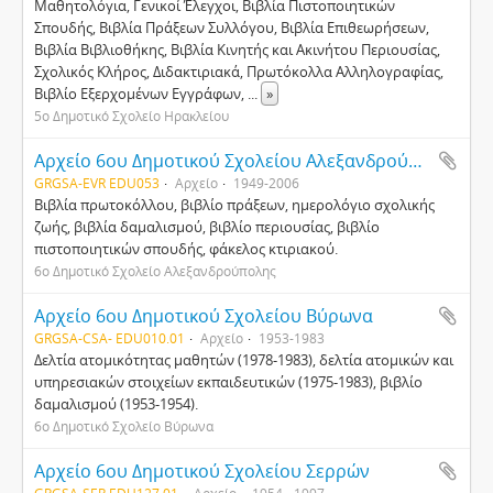
Mαθητολόγια, Γενικοί Έλεγχοι, Bιβλία Πιστοποιητικών
Σπουδής, Βιβλία Πράξεων Συλλόγου, Bιβλία Eπιθεωρήσεων,
Bιβλία Bιβλιοθήκης, Bιβλία Kινητής και Aκινήτου Περιουσίας,
Σχολικός Kλήρος, Διδακτιριακά, Πρωτόκολλα Aλληλογραφίας,
Bιβλίο Eξερχομένων Eγγράφων,
...
»
5ο Δημοτικό Σχολείο Ηρακλείου
Αρχείο 6ου Δημοτικού Σχολείου Αλεξανδρούπολης
GRGSA-EVR EDU053
Αρχείο
1949-2006
Βιβλία πρωτοκόλλου, βιβλίο πράξεων, ημερολόγιο σχολικής
ζωής, βιβλία δαμαλισμού, βιβλίο περιουσίας, βιβλίο
πιστοποιητικών σπουδής, φάκελος κτιριακού.
6ο Δημοτικό Σχολείο Αλεξανδρούπολης
Αρχείο 6ου Δημοτικού Σχολείου Βύρωνα
GRGSA-CSA- EDU010.01
Αρχείο
1953-1983
Δελτία ατομικότητας μαθητών (1978-1983), δελτία ατομικών και
υπηρεσιακών στοιχείων εκπαιδευτικών (1975-1983), βιβλίο
δαμαλισμού (1953-1954).
6ο Δημοτικό Σχολείο Βύρωνα
Αρχείο 6ου Δημοτικού Σχολείου Σερρών