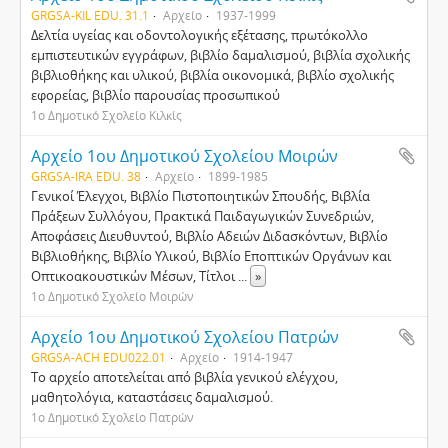
GRGSA-KIL EDU. 31.1
Αρχείο
1937-1999
Δελτία υγείας και οδοντολογικής εξέτασης, πρωτόκολλο
εμπιστευτικών εγγράφων, βιβλίο δαμαλισμού, βιβλία σχολικής
βιβλιοθήκης και υλικού, βιβλία οικονομικά, βιβλίο σχολικής
εφορείας, βιβλίο παρουσίας προσωπικού
1ο Δημοτικό Σχολείο Κιλκίς
Αρχείο 1ου Δημοτικού Σχολείου Μοιρών
GRGSA-IRA EDU. 38
Αρχείο
1899-1985
Γενικοί Έλεγχοι, Bιβλίο Πιστοποιητικών Σπουδής, Βιβλία
Πράξεων Συλλόγου, Πρακτικά Παιδαγωγικών Συνεδριών,
Aποφάσεις Διευθυντού, Bιβλίο Aδειών Διδασκόντων, Bιβλίο
Bιβλιοθήκης, Bιβλίο Yλικού, Bιβλίο Eποπτικών Oργάνων και
Oπτικοακουστικών Mέσων, Tίτλοι
...
»
1ο Δημοτικό Σχολείο Μοιρών
Αρχείο 1ου Δημοτικού Σχολείου Πατρών
GRGSA-ACH EDU022.01
Αρχείο
1914-1947
Το αρχείο αποτελείται από βιβλία γενικού ελέγχου,
μαθητολόγια, καταστάσεις δαμαλισμού.
1ο Δημοτικό Σχολείο Πατρών