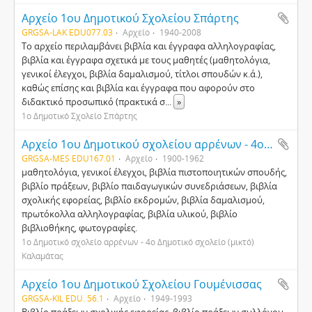
Αρχείο 1ου Δημοτικού Σχολείου Σπάρτης
GRGSA-LAK EDU077.03
Αρχείο
1940-2008
Το αρχείο περιλαμβάνει βιβλία και έγγραφα αλληλογραφίας,
βιβλία και έγγραφα σχετικά με τους μαθητές (μαθητολόγια,
γενικοί έλεγχοι, βιβλία δαμαλισμού, τίτλοι σπουδών κ.ά.),
καθώς επίσης και βιβλία και έγγραφα που αφορούν στο
διδακτικό προσωπικό (πρακτικά σ
...
»
1ο Δημοτικό Σχολείο Σπάρτης
Αρχείο 1ου Δημοτικού σχολείου αρρένων - 4ου Δημοτικού σχολείου (μικτού) Καλαμάτας
GRGSA-MES EDU167.01
Αρχείο
1900-1962
μαθητολόγια, γενικοί έλεγχοι, βιβλία πιστοποιητικών σπουδής,
βιβλίο πράξεων, βιβλίο παιδαγωγικών συνεδριάσεων, βιβλία
σχολικής εφορείας, βιβλίο εκδρομών, βιβλία δαμαλισμού,
πρωτόκολλα αλληλογραφίας, βιβλία υλικού, βιβλίο
βιβλιοθήκης, φωτογραφίες.
1ο Δημοτικό σχολείο αρρένων - 4ο Δημοτικό σχολείο (μικτό)
Καλαμάτας
Αρχείο 1ου Δημοτικού Σχολείου Γουμένισσας
GRGSA-KIL EDU. 56.1
Αρχείο
1949-1993