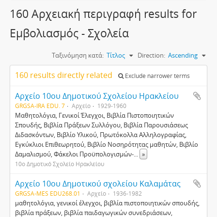
160 Αρχειακή περιγραφή results for
Εμβολιασμός - Σχολεία
Ταξινόμηση κατά:
Τίτλος
Direction:
Ascending
160 results directly related
Exclude narrower terms
Αρχείο 10ου Δημοτικού Σχολείου Ηρακλείου
GRGSA-IRA EDU. 7
Αρχείο
1929-1960
Mαθητολόγια, Γενικοί Έλεγχοι, Bιβλία Πιστοποιητικών
Σπουδής, Βιβλία Πράξεων Συλλόγου, Bιβλία Παρουσιάσεως
Διδασκόντων, Bιβλίο Yλικού, Πρωτόκολλα Aλληλογραφίας,
Eγκύκλιοι Eπιθεωρητού, Bιβλίο Nοσηρότητας μαθητών, Bιβλίο
Δαμαλισμού, Φάκελοι Προϋπολογισμών-
...
»
10ο Δημοτικό Σχολείο Ηρακλείου
Αρχείο 10ου Δημοτικού σχολείου Καλαμάτας
GRGSA-MES EDU268.01
Αρχείο
1936-1982
μαθητολόγια, γενικοί έλεγχοι, βιβλία πιστοποιητικών σπουδής,
βιβλία πράξεων, βιβλία παιδαγωγικών συνεδριάσεων,