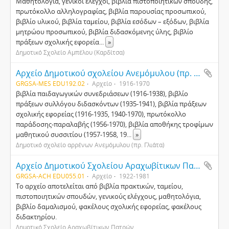
Μαθητολόγια, γενικοί έλεγχοι, βιβλία πιστοποιητικών σπουδής,
πρωτόκολλο αλληλογραφίας, βιβλία παρουσίας προσωπικού,
βιβλίο υλικού, βιβλία ταμείου, βιβλία εσόδων – εξόδων, βιβλία
μητρώου προσωπικού, βιβλία διδασκόμενης ύλης, βιβλίο
πράξεων σχολικής εφορεία
...
»
Δημοτικό Σχολείο Αμπέλου (Καρδίτσα)
Αρχείο Δημοτικού σχολείου Ανεμόμυλου (πρ. Γλιάτα)
GRGSA-MES EDU192.02
Αρχείο
1916-1970
βιβλία παιδαγωγικών συνεδριάσεων (1916-1938), βιβλίο
πράξεων συλλόγου διδασκόντων (1935-1941), βιβλία πράξεων
σχολικής εφορείας (1916-1935, 1940-1970), πρωτόκολλο
παράδοσης-παραλαβής (1956-1970), βιβλία αποθήκης τροφίμων
μαθητικού συσσιτίου (1957-1958, 19
...
»
Δημοτικό σχολείο αρρένων Ανεμόμυλου (πρ. Γλιάτα)
Αρχείο Δημοτικού Σχολείου Αραχωβίτικων Πατρών
GRGSA-ACH EDU055.01
Αρχείο
1922-1981
Το αρχείο αποτελείται από βιβλία πρακτικών, ταμείου,
πιστοποιητικών σπουδών, γενικούς ελέγχους, μαθητολόγια,
βιβλίο δαμαλισμού, φακέλους σχολικής εφορείας, φακέλους
διδακτηρίου.
Δημοτικό Σχολείο Αραχωβίτικων Πατρών