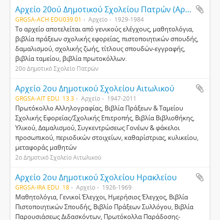
Αρχείο 20ού Δημοτικού Σχολείου Πατρών (Αρόης)
GRGSA-ACH EDU039.01
Αρχείο
1929-1984
Το αρχείο αποτελείται από γενικούς ελέγχους, μαθητολόγια,
βιβλία πράξεων σχολικής εφορείας, πιστοποιητικών σπουδής,
δαμαλισμού, σχολικής ζωής, τίτλους σπουδών-εγγραφής,
βιβλία ταμείου, βιβλία πρωτοκόλλων.
20ο Δημοτικό Σχολείο Πατρών
Αρχείο 2ου Δημοτικού Σχολείου Αιτωλικού
GRGSA-AIT EDU. 13.3
Αρχείο
1947-2011
Πρωτόκολλο Αλληλογραφίας, Βιβλία Πράξεων & Ταμείου
Σχολικής Εφορείας/Σχολικής Επιτροπής, Βιβλία Βιβλιοθήκης,
Υλικού, Δαμαλισμού, Συγκεντρώσεως Γονέων & φάκελοι
προσωπικού, περιοδικών στοιχείων, καθαρίστριας, κυλικείου,
μεταφοράς μαθητών
2ο Δημοτικό Σχολείο Αιτωλικού
Αρχείο 2ου Δημοτικού Σχολείου Ηρακλείου
GRGSA-IRA EDU. 18
Αρχείο
1926-1969
Mαθητολόγια, Γενικοί Έλεγχοι, Hμερήσιος Έλεγχος, Bιβλία
Πιστοποιητικών Σπουδής, Βιβλίο Πράξεων Συλλόγου, Bιβλία
Παρουσιάσεως Διδασκόντων, Πρωτόκολλα Παράδοσης-