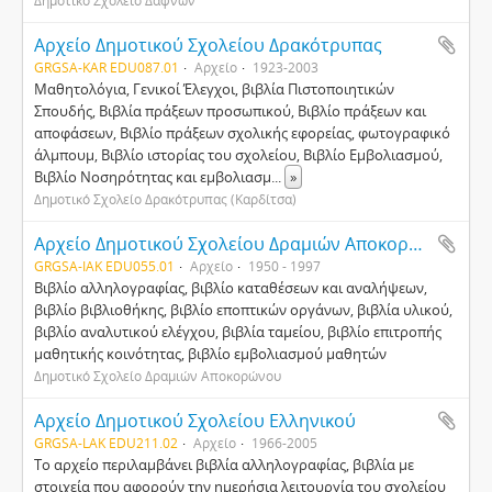
Δημοτικό Σχολείο Δαφνών
Αρχείο Δημοτικού Σχολείου Δρακότρυπας
GRGSA-KAR EDU087.01
Αρχείο
1923-2003
Μαθητολόγια, Γενικοί Έλεγχοι, βιβλία Πιστοποιητικών
Σπουδής, Βιβλία πράξεων προσωπικού, Βιβλίο πράξεων και
αποφάσεων, Βιβλίο πράξεων σχολικής εφορείας, φωτογραφικό
άλμπουμ, Βιβλίο ιστορίας του σχολείου, Βιβλίο Εμβολιασμού,
Βιβλίο Νοσηρότητας και εμβολιασμ
...
»
Δημοτικό Σχολείο Δρακότρυπας (Καρδίτσα)
Αρχείο Δημοτικού Σχολείου Δραμιών Αποκορώνου
GRGSA-IAK EDU055.01
Αρχείο
1950 - 1997
Βιβλίο αλληλογραφίας, βιβλίο καταθέσεων και αναλήψεων,
βιβλίο βιβλιοθήκης, βιβλίο εποπτικών οργάνων, βιβλία υλικού,
βιβλίο αναλυτικού ελέγχου, βιβλία ταμείου, βιβλίο επιτροπής
μαθητικής κοινότητας, βιβλίο εμβολιασμού μαθητών
Δημοτικό Σχολείο Δραμιών Αποκορώνου
Αρχείο Δημοτικού Σχολείου Ελληνικού
GRGSA-LAK EDU211.02
Αρχείο
1966-2005
Το αρχείο περιλαμβάνει βιβλία αλληλογραφίας, βιβλία με
στοιχεία που αφορούν την ημερήσια λειτουργία του σχολείου