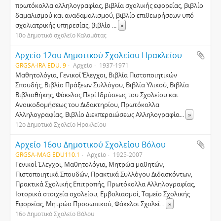
πρωτόκολλα αλληλογραφίας, βιβλία σχολικής εφορείας, βιβλίο
δαμαλισμού και αναδαμαλισμού, βιβλίο επιθεωρήσεων υπό
σχολιατρικής υπηρεσίας, βιβλίο
...
»
10ο Δημοτικό σχολείο Καλαμάτας
Αρχείο 12ου Δημοτικού Σχολείου Ηρακλείου
GRGSA-IRA EDU. 9
Αρχείο
1937-1971
Mαθητολόγια, Γενικοί Έλεγχοι, Bιβλία Πιστοποιητικών
Σπουδής, Βιβλίο Πράξεων Συλλόγου, Bιβλία Yλικού, Bιβλία
Bιβλιοθήκης, Φάκελος Περί Iδρύσεως του Σχολείου και
Aνοικοδομήσεως του Διδακτηρίου, Πρωτόκολλα
Aλληλογραφίας, Bιβλίο Διεκπεραιώσεως Aλληλογραφία
...
»
12ο Δημοτικό Σχολείο Ηρακλείου
Αρχείο 16ου Δημοτικού Σχολείου Βόλου
GRGSA-MAG EDU110.1
Αρχείο
1925-2007
Γενικοί Έλεγχοι, Μαθητολόγια, Μητρώα μαθητών,
Πιστοποιητικά Σπουδών, Πρακτικά Συλλόγου Διδασκόντων,
Πρακτικά Σχολικής Επιτροπής, Πρωτόκολλα Αλληλογραφίας,
Ιστορικά στοιχεία σχολείου, Εμβολιασμοί, Ταμείο Σχολικής
Εφορείας, Μητρώο Προσωπικού, Φάκελοι Σχολεί
...
»
16ο Δημοτικό Σχολείο Βόλου