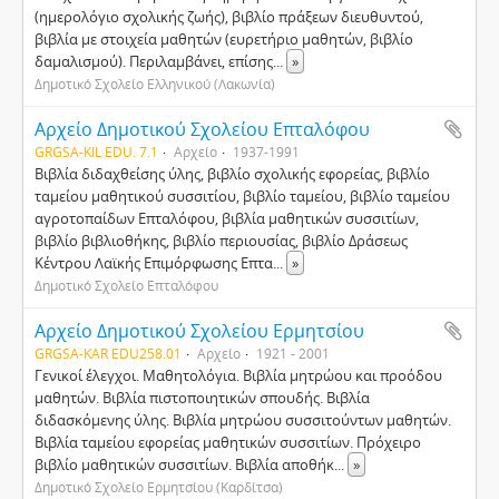
(ημερολόγιο σχολικής ζωής), βιβλίο πράξεων διευθυντού,
βιβλία με στοιχεία μαθητών (ευρετήριο μαθητών, βιβλίο
δαμαλισμού). Περιλαμβάνει, επίσης
...
»
Δημοτικό Σχολείο Ελληνικού (Λακωνία)
Αρχείο Δημοτικού Σχολείου Επταλόφου
GRGSA-KIL EDU. 7.1
Αρχείο
1937-1991
Βιβλία διδαχθείσης ύλης, βιβλίο σχολικής εφορείας, βιβλίο
ταμείου μαθητικού συσσιτίου, βιβλίο ταμείου, βιβλίο ταμείου
αγροτοπαίδων Επταλόφου, βιβλία μαθητικών συσσιτίων,
βιβλίο βιβλιοθήκης, βιβλίο περιουσίας, βιβλίο Δράσεως
Κέντρου Λαϊκής Επιμόρφωσης Επτα
...
»
Δημοτικό Σχολείο Επταλόφου
Αρχείο Δημοτικού Σχολείου Ερμητσίου
GRGSA-KAR EDU258.01
Αρχείο
1921 - 2001
Γενικοί έλεγχοι. Μαθητολόγια. Βιβλία μητρώου και προόδου
μαθητών. Βιβλία πιστοποιητικών σπουδής. Βιβλία
διδασκόμενης ύλης. Βιβλία μητρώου συσσιτούντων μαθητών.
Βιβλία ταμείου εφορείας μαθητικών συσσιτίων. Πρόχειρο
βιβλίο μαθητικών συσσιτίων. Βιβλία αποθήκ
...
»
Δημοτικό Σχολείο Ερμητσίου (Καρδίτσα)