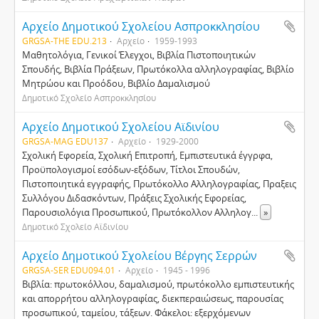
Αρχείο Δημοτικού Σχολείου Ασπροκκλησίου
GRGSA-THE EDU.213
Αρχείο
1959-1993
Μαθητολόγια, Γενικοί Έλεγχοι, Βιβλία Πιστοποιητικών
Σπουδής, Βιβλία Πράξεων, Πρωτόκολλα αλληλογραφίας, Βιβλίο
Μητρώου και Προόδου, Βιβλίο Δαμαλισμού
Δημοτικό Σχολείο Ασπροκκλησίου
Αρχείο Δημοτικού Σχολείου Αϊδινίου
GRGSA-MAG EDU137
Αρχείο
1929-2000
Σχολική Εφορεία, Σχολική Επιτροπή, Εμπιστευτικά έγγρφα,
Προϋπολογισμοί εσόδων-εξόδων, Τίτλοι Σπουδών,
Πιστοποιητικά εγγραφής, Πρωτόκολλο Αλληλογραφίας, Πραξεις
Συλλόγου Διδασκόντων, Πράξεις Σχολικής Εφορείας,
Παρουσιολόγια Προσωπικού, Πρωτόκολλον Αλληλογ
...
»
Δημοτικό Σχολείο Αϊδινίου
Αρχείο Δημοτικού Σχολείου Βέργης Σερρών
GRGSA-SER EDU094.01
Αρχείο
1945 - 1996
Βιβλία: πρωτοκόλλου, δαμαλισμού, πρωτόκολλο εμπιστευτικής
και απορρήτου αλληλογραφίας, διεκπεραιώσεως, παρουσίας
προσωπικού, ταμείου, τάξεων. Φάκελοι: εξερχόμενων