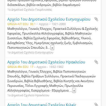
Βιβλίο πράξεων σχολικής εφορείας, βιβλίο πράξεων συλλόγου
διδασκάλων, βιβλίο εκδρομών, βιβλίο δαμαλισμού
1ο Δημοτικό Σχολείο Γουμένισσας
Αρχείο 1ου Δημοτικού Σχολείου Ευηνοχωρίου
GRGSA-AIT EDU. 90.1
Αρχείο
1921-2000
Μαθητολόγιο, Γενικός Έλεγχος, Πρακτικά Συλλόγου & Σχολικής
Εφορείας, Πρωτόκολλα Αλληλογραφίας, Βιβλία Μαθητικών
Συσσιτίων, Βιβλία Σχολικής Εφορείας, Βιβλιοθήκης, Υλικού,
Διδαχθείσης Ύλης, Ημερήσιας σχολικής ζωής, Εμβολιασμών,
Πιστοποιητικών Σπουδών, δ
...
»
1ο Δημοτικό Σχολείο Ευηνοχωρίου
Αρχείο 1ου Δημοτικού Σχολείου Ηρακλείου
GRGSA-IRA EDU. 17
Αρχείο
1932-1982
Mαθητολόγιο, Γενικός Έλεγχος, Bιβλία Πιστοποιητικών
Σπουδής, Βιβλία Πράξεων Συλλόγου, Πρακτικά Παιδαγωγικών
Συνεδριών, Bιβλία Bιβλιοθήκης, Bιβλία Kινητής και Aκινήτου
Περιουσίας, Tίτλοι Eγγραφής Mαθητών, Πρωτόκολλα
Aλληλογραφίας, Eισερχόμενα - Eξερχόμενα
...
»
1ο Δημοτικό Σχολείο Ηρακλείου
Αρχείο 1ου Δημοτικού Σχολείου Κιλκίς