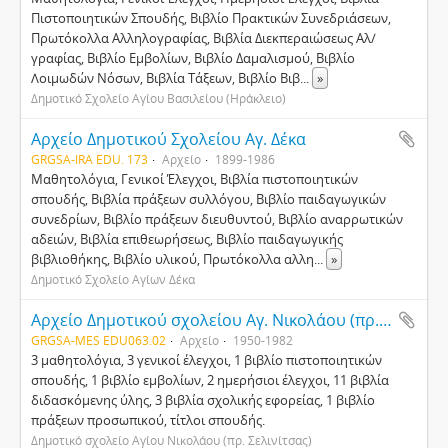
Πιστοποιητικών Σπουδής, Βιβλίο Πρακτικών Συνεδριάσεων,
Πρωτόκολλα Αλληλογραφίας, Βιβλία Διεκπεραιώσεως Αλ/
γραφίας, Βιβλίο Εμβολίων, Βιβλίο Δαμαλισμού, Βιβλίο
Λοιμωδών Νόσων, Βιβλία Τάξεων, Βιβλίο Βιβ
...
»
Δημοτικό Σχολείο Αγίου Βασιλείου (Ηράκλειο)
Αρχείο Δημοτικού Σχολείου Αγ. Δέκα
GRGSA-IRA EDU. 173
Αρχείο
1899-1986
Μαθητολόγια, Γενικοί Έλεγχοι, Βιβλία πιστοποιητικών
σπουδής, Βιβλία πράξεων συλλόγου, Βιβλίο παιδαγωγικών
συνεδρίων, Βιβλίο πράξεων διευθυντού, Βιβλίο αναρρωτικών
αδειών, Βιβλία επιθεωρήσεως, Βιβλίο παιδαγωγικής
βιβλιοθήκης, Βιβλίο υλικού, Πρωτόκολλα αλλη
...
»
Δημοτικό Σχολείο Αγίων Δέκα
Αρχείο Δημοτικού σχολείου Αγ. Νικολάου (πρ. Σελίνιτσας)
GRGSA-MES EDU063.02
Αρχείο
1950-1982
3 μαθητολόγια, 3 γενικοί έλεγχοι, 1 βιβλίο πιστοποιητικών
σπουδής, 1 βιβλίο εμβολίων, 2 ημερήσιοι έλεγχοι, 11 βιβλία
διδασκόμενης ύλης, 3 βιβλία σχολικής εφορείας, 1 βιβλίο
πράξεων προσωπικού, τίτλοι σπουδής.
Δημοτικό σχολείο Αγίου Νικολάου (πρ. Σελινίτσας)