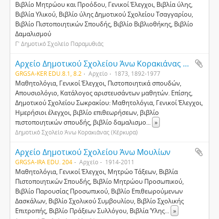
Βιβλίο Μητρώου και Προόδου, Γενικοί Έλεγχοι, Βιβλία ύλης,
Βιβλία Υλικού, Βιβλίο ύλης Δημοτικού Σχολείου Τσαγγαρίου,
Βιβλίο Πιστοποιητικών Σπουδής, Βιβλίο Βιβλιοθήκης, Βιβλίο
Δαμαλισμού
Γ' Δημοτικό Σχολείο Παραμυθιάς
Αρχείο Δημοτικού Σχολείου Άνω Κορακιάνας και Σωκρακίου
GRGSA-KER EDU.8.1, 8.2
Αρχείο
1873, 1892-1977
Μαθητολόγια, Γενικοί Έλεγχοι, Πιστοποιητικά σπουδών,
Απουσιολόγιο, Κατάλογος αριστευσάντων μαθητών. Επίσης,
Δημοτικού Σχολείου Σωκρακίου: Μαθητολόγια, Γενικοί Έλεγχοι,
Ημερήσιοι έλεγχοι, βιβλίο επιθεωρήσεων, βιβλίο
πιστοποιητικών σπουδής, βιβλίο δαμαλισμο
...
»
Δημοτικό Σχολείο Άνω Κορακιάνας (Κέρκυρα)
Αρχείο Δημοτικού Σχολείου Άνω Μουλίων
GRGSA-IRA EDU. 204
Αρχείο
1914-2011
Μαθητολόγια, Γενικοί Έλεγχοι, Μητρώο Τάξεων, Βιβλία
Πιστοποιητικών Σπουδής, Βιβλίο Μητρώου Προσωπικού,
Βιβλίο Παρουσίας Προσωπικού, Βιβλίο Επιθεωρούμενων
Δασκάλων, Βιβλίο Σχολικού Συμβουλίου, Βιβλίο Σχολικής
Επιτροπής, Βιβλίο Πράξεων Συλλόγου, Βιβλία Ύλης
...
»