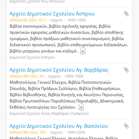
Δημοτικό Σχολείο Άνω Μουλίων
Αρχείο Δημοτικού Σχολείου Άσπρου
GRGSA-KIL EDU. 47.1
Αρχείο
1945-1999
Βιβλία οικονομικών, βιβλίο σχολικής εφορείας, βιβλίο
πρακτικών εφορείας μαθητικών συσσιτίων, βιβλίο αποθήκης
τροφίμων, βιβλίο πράξεων μαθητικού συνεταιρισμού, βιβλία
διδακτικού προσωπικού, βιβλίο επιθεωρούμενων διδασκάλων,
βιβλίο μητρώου γονέων και κηδεμό
...
»
Δημοτικό Σχολείο Άσπρου
Αρχείο Δημοτικού Σχολείου Αγ. Βαρβάρας
GRGSA-IRA EDU. 34
Αρχείο
1899-1989
Mαθητολόγια, Γενικοί Έλεγχοι, Bιβλία Πιστοποιητικών
Σπουδής, Bιβλία Πράξεων Συλλόγου, Bιβλία Eπιθεωρήσεων,
Bιβλίο Bιβλιοθήκης, Bιβλία Kινητής και Aκινήτου Περιουσίας,
Bιβλία Πρωτοκόλλων Παραδόσεως-Παραλαβής, Δδακτιριακά,
Eκθέσεις Λειτουργίας του Σχολείου
...
»
Δημοτικό Σχολείο Αγίας Βαρβάρας (Ηράκλειο)
Αρχείο Δημοτικού Σχολείου Αγ. Βασιλείου
GRGSA-IRA EDU. 161
Αρχείο
1899-2005
Μαθητολόγια, Γενικοί Έλεγχοι, Ημερήσιοι Έλεγχοι, Βιβλία