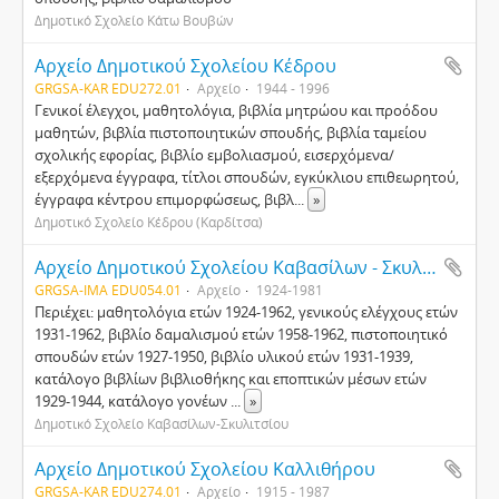
Δημοτικό Σχολείο Κάτω Βουβών
Αρχείο Δημοτικού Σχολείου Κέδρου
GRGSA-KAR EDU272.01
Αρχείο
1944 - 1996
Γενικοί έλεγχοι, μαθητολόγια, βιβλία μητρώου και προόδου
μαθητών, βιβλία πιστοποιητικών σπουδής, βιβλία ταμείου
σχολικής εφορίας, βιβλίο εμβολιασμού, εισερχόμενα/
εξερχόμενα έγγραφα, τίτλοι σπουδών, εγκύκλιου επιθεωρητού,
έγγραφα κέντρου επιμορφώσεως, βιβλ
...
»
Δημοτικό Σχολείο Κέδρου (Καρδίτσα)
Αρχείο Δημοτικού Σχολείου Καβασίλων - Σκυλιτσίου
GRGSA-IMA EDU054.01
Αρχείο
1924-1981
Περιέχει: μαθητολόγια ετών 1924-1962, γενικούς ελέγχους ετών
1931-1962, βιβλίο δαμαλισμού ετών 1958-1962, πιστοποιητικό
σπουδών ετών 1927-1950, βιβλίο υλικού ετών 1931-1939,
κατάλογο βιβλίων βιβλιοθήκης και εποπτικών μέσων ετών
1929-1944, κατάλογο γονέων
...
»
Δημοτικό Σχολείο Καβασίλων-Σκυλιτσίου
Αρχείο Δημοτικού Σχολείου Καλλιθήρου
GRGSA-KAR EDU274.01
Αρχείο
1915 - 1987