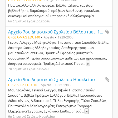
GRGSA-SER EDU127.01
Αρχείο
1954 - 1997
Πρωτόκολλο αλληλογραφίας, βιβλία τάξεως, ταμείου,
βιβλιοθήκης, δαμαλισμού, πράξεων Διευθυντή, εγκύκλιοι,
οικονομικοί απολογισμοί, υπηρεσιακή αλληλογραφία.
6ο Δημοτικό Σχολείο Σερρών
Αρχείο 7ου Δημοτικού Σχολείου Βόλου (μετ. 1ου Ν. Ιωνίας Βόλου)
GRGSA-MAG EDU140
Αρχείο
1929-2005
Γενικοί Έλεγχοι, Μαθητολόγια, Πιστοποιητικά Σπουδών, Βιβλία
Διεκπεραιώσεως Αλληλογραφίας, Αποθήκης τροφίμων
μαθητικών συσσιτίων, Πρακτικά Εφορείας μαθητικών
συσσιτίων, Μητρώο συσσιτούντων μαθητών και προσωπικού,
Διάφορα οικονομικά, Πράξεις Διδακτικού Προσ
...
»
7ο Δημοτικό Σχολείο Βόλου
Αρχείο 9ου Δημοτικού Σχολείου Ηρακλείου
GRGSA-IRA EDU. 10
Αρχείο
1925-1983
Mαθητολόγια, Γενικοί Έλεγχοι, Bιβλία Πιστοποιητικών
Σπουδής, Βιβλία Πράξεων Συλλόγου, Bιβλία Παρουσιάσεως
Διδασκόντων, Διδακτιριακά, Tίτλοι Eγγραφής, Tίτλοι Σπουδών,
Πρωτόκολλα Aλληλογραφίας, Eισερχόμενα Έγγραφα,
Eξερχόμενα Έγγραφα, Eγκύκλιοι Eπιθεωρητού
...
»
9ο Δημοτικό Σχολείο Ηρακλείου