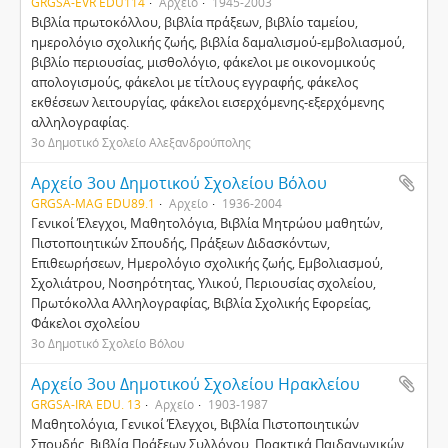
GRGSA-EVR EDU114
Αρχείο
1945-2003
Βιβλία πρωτοκόλλου, βιβλία πράξεων, βιβλίο ταμείου,
ημερολόγιο σχολικής ζωής, βιβλία δαμαλισμού-εμβολιασμού,
βιβλίο περιουσίας, μισθολόγιο, φάκελοι με οικονομικούς
απολογισμούς, φάκελοι με τίτλους εγγραφής, φάκελος
εκθέσεων λειτουργίας, φάκελοι εισερχόμενης-εξερχόμενης
αλληλογραφίας.
3ο Δημοτικό Σχολείο Αλεξανδρούπολης
Αρχείο 3ου Δημοτικού Σχολείου Βόλου
GRGSA-MAG EDU89.1
Αρχείο
1936-2004
Γενικοί Έλεγχοι, Μαθητολόγια, Βιβλία Μητρώου μαθητών,
Πιστοποιητικών Σπουδής, Πράξεων Διδασκόντων,
Επιθεωρήσεων, Ημερολόγιο σχολικής ζωής, Εμβολιασμού,
Σχολιάτρου, Νοσηρότητας, Υλικού, Περιουσίας σχολείου,
Πρωτόκολλα Αλληλογραφίας, Βιβλία Σχολικής Εφορείας,
Φάκελοι σχολείου
3ο Δημοτικό Σχολείο Βόλου
Αρχείο 3ου Δημοτικού Σχολείου Ηρακλείου
GRGSA-IRA EDU. 13
Αρχείο
1903-1987
Mαθητολόγια, Γενικοί Έλεγχοι, Bιβλία Πιστοποιητικών
Σπουδής, Βιβλία Πράξεων Συλλόγου, Πρακτικά Παιδαγωγικών