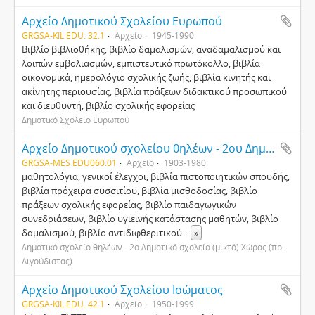
Αρχείο Δημοτικού Σχολείου Ευρωπού
GRGSA-KIL EDU. 32.1
Αρχείο
1945-1990
Βιβλίο βιβλιοθήκης, βιβλίο δαμαλισμών, αναδαμαλισμού και
λοιπών εμβολιασμών, εμπιστευτικό πρωτόκολλο, βιβλία
οικονομικά, ημερολόγιο σχολικής ζωής, βιβλία κινητής και
ακίνητης περιουσίας, βιβλία πράξεων διδακτικού προσωπικού
και διευθυντή, βιβλίο σχολικής εφορείας
Δημοτικό Σχολείο Ευρωπού
Αρχείο Δημοτικού σχολείου θηλέων - 2ου Δημοτικού σχολείου (μικτού) Χώρας (πρ. Λιγούδιστας)
GRGSA-MES EDU060.01
Αρχείο
1903-1980
μαθητολόγια, γενικοί έλεγχοι, βιβλία πιστοποιητικών σπουδής,
βιβλία πρόχειρα συσσιτίου, βιβλία μισθοδοσίας, βιβλίο
πράξεων σχολικής εφορείας, βιβλίο παιδαγωγικών
συνεδριάσεων, βιβλίο υγιεινής κατάστασης μαθητών, βιβλίο
δαμαλισμού, βιβλίο αντιδιφθεριτικού
...
»
Δημοτικό σχολείο θηλέων - 2ο Δημοτικό σχολείο (μικτό) Χώρας (πρ.
Λιγούδιστας)
Αρχείο Δημοτικού Σχολείου Ισώματος
GRGSA-KIL EDU. 42.1
Αρχείο
1950-1999