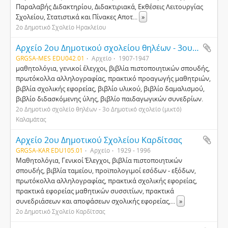
Παραλαβής Διδακτηρίου, Διδακτιριακά, Eκθέσεις Λειτουργίας
Σχολείου, Στατιστικά και Πίνακες Aποτ
...
»
2ο Δημοτικό Σχολείο Ηρακλείου
Αρχείο 2ου Δημοτικού σχολείου θηλέων - 3ου Δημοτικού σχολείου (μικτού) Καλαμάτας
GRGSA-MES EDU042.01
Αρχείο
1907-1947
μαθητολόγια, γενικοί έλεγχοι, βιβλία πιστοποιητικών σπουδής,
πρωτόκολλα αλληλογραφίας, πρακτικό προαγωγής μαθητριών,
βιβλία σχολικής εφορείας, βιβλίο υλικού, βιβλίο δαμαλισμού,
βιβλίο διδασκόμενης ύλης, βιβλίο παιδαγωγικών συνεδρίων.
2ο Δημοτικό σχολείο θηλέων - 3ο Δημοτικό σχολείο (μικτό)
Καλαμάτας
Αρχείο 2ου Δημοτικού Σχολείου Καρδίτσας
GRGSA-KAR EDU105.01
Αρχείο
1929 - 1996
Μαθητολόγια, Γενικοί Έλεγχοι, βιβλία πιστοποιητικών
σπουδής, βιβλία ταμείου, προϊπολογιμοί εσόδων - εξόδων,
πρωτόκολλα αλληλογραφίας, πρακτικά σχολικής εφορείας,
πρακτικά εφορείας μαθητικών συσσιτίων, πρακτικά
συνεδριάσεων και αποφάσεων σχολικής εφορείας,
...
»
2ο Δημοτικό Σχολείο Καρδίτσας